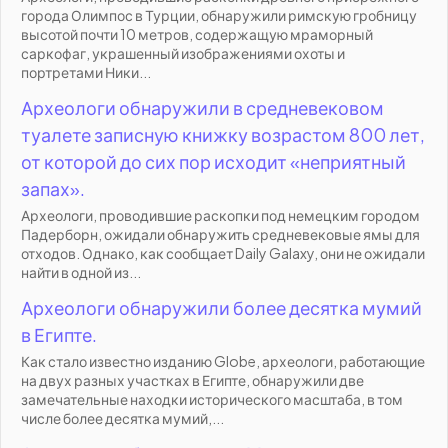
города Олимпос в Турции, обнаружили римскую гробницу
высотой почти 10 метров, содержащую мраморный
саркофаг, украшенный изображениями охоты и
портретами Ники...
Археологи обнаружили в средневековом
туалете записную книжку возрастом 800 лет,
от которой до сих пор исходит «неприятный
запах».
Археологи, проводившие раскопки под немецким городом
Падерборн, ожидали обнаружить средневековые ямы для
отходов. Однако, как сообщает Daily Galaxy, они не ожидали
найти в одной из...
Археологи обнаружили более десятка мумий
в Египте.
Как стало известно изданию Globe, археологи, работающие
на двух разных участках в Египте, обнаружили две
замечательные находки исторического масштаба, в том
числе более десятка мумий,...