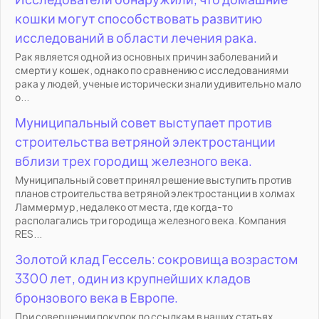
кошки могут способствовать развитию
исследований в области лечения рака.
Рак является одной из основных причин заболеваний и
смерти у кошек, однако по сравнению с исследованиями
рака у людей, ученые исторически знали удивительно мало
о...
Муниципальный совет выступает против
строительства ветряной электростанции
вблизи трех городищ железного века.
Муниципальный совет принял решение выступить против
планов строительства ветряной электростанции в холмах
Ламмермур, недалеко от места, где когда-то
располагались три городища железного века. Компания
RES...
Золотой клад Гессель: сокровища возрастом
3300 лет, один из крупнейших кладов
бронзового века в Европе.
При совершении покупок по ссылкам в наших статьях