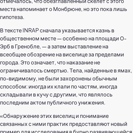
отмечалось, что обезглавленный скелет с этого
места напоминает о Монбрюне, но это пока лишь
гипотеза.
В тексте INRAP сначала указывается казнь в
общественном месте — особенно на площади О-
Эрб в Гренобле, — а затем выставление на
всеобщее обозрение на виселице за пределами
города. Это означает, что наказание не
ограничивалось смертью. Тела, найденные в ямах,
по-видимому, не были захоронены обычным
способом: иногда их клали по частям, иногда
складывали в кучу с другими, что являлось
последним актом публичного унижения.
«Обнаружение этих виселиц и понимание
связанных с ними практик предоставляют новый
пример для исследования в бурно развивающейся