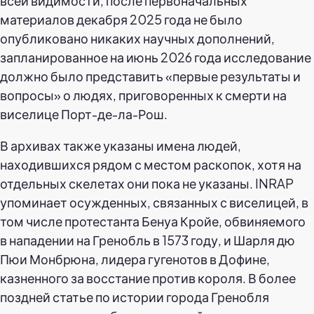
всей видимости, после первоначальных
материалов декабря 2025 года не было
опубликовано никаких научных дополнений,
запланированное на июнь 2026 года исследование
должно было представить «первые результаты и
вопросы» о людях, приговоренных к смерти на
виселице Порт-де-ла-Рош.
В архивах также указаны имена людей,
находившихся рядом с местом раскопок, хотя на
отдельных скелетах они пока не указаны. INRAP
упоминает осужденных, связанных с виселицей, в
том числе протестанта Бенуа Кройе, обвиняемого
в нападении на Гренобль в 1573 году, и Шарля дю
Пюи Монбрюна, лидера гугенотов в Дофине,
казненного за восстание против короля. В более
поздней статье по истории города Гренобля