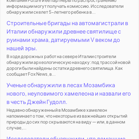
информации могут получать комиссию. Исследователи
обнаружили скелет 5-летнего ребенка в...
Строительные бригады на автомагистрали в
Италии обнаружили древнее святилище с
руинами храма, датируемыми V веком до
нашей эры.
В ходе дорожных работ на севере Италии строители
обнаружили археологическую находку: под трассой новой
дороги были найдены остатки древнего святилища. Как
сообщает Fox News, в...
Ученые обнаружили в лесах Мозамбика
нового, неуловимого хамелеона и назвали его
в честь Джейн Гудолл.
Недавно обнаруженный в Мозамбике хамелеон
напоминает о том, что некоторые из важнейших открытий
природы до сих пор скрываются на виду — или, в данном
случае,...
Исследователи обнаружили, что домашние