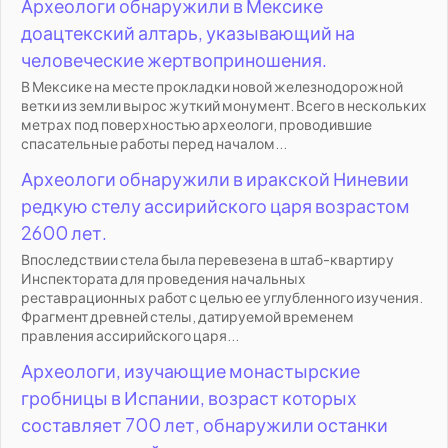
Археологи обнаружили в Мексике
доацтекский алтарь, указывающий на
человеческие жертвоприношения.
В Мексике на месте прокладки новой железнодорожной
ветки из земли вырос жуткий монумент. Всего в нескольких
метрах под поверхностью археологи, проводившие
спасательные работы перед началом...
Археологи обнаружили в иракской Ниневии
редкую стелу ассирийского царя возрастом
2600 лет.
Впоследствии стела была перевезена в штаб-квартиру
Инспектората для проведения начальных
реставрационных работ с целью ее углубленного изучения.
Фрагмент древней стелы, датируемой временем
правления ассирийского царя...
Археологи, изучающие монастырские
гробницы в Испании, возраст которых
составляет 700 лет, обнаружили останки