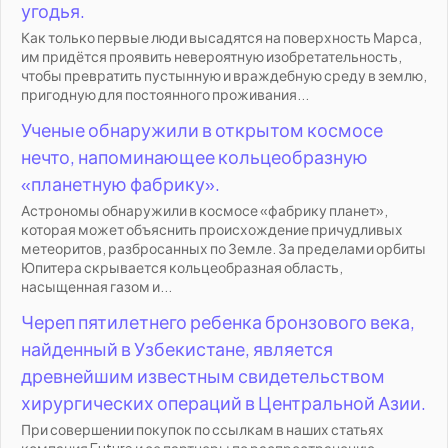
угодья.
Как только первые люди высадятся на поверхность Марса,
им придётся проявить невероятную изобретательность,
чтобы превратить пустынную и враждебную среду в землю,
пригодную для постоянного проживания...
Ученые обнаружили в открытом космосе
нечто, напоминающее кольцеобразную
«планетную фабрику».
Астрономы обнаружили в космосе «фабрику планет»,
которая может объяснить происхождение причудливых
метеоритов, разбросанных по Земле. За пределами орбиты
Юпитера скрывается кольцеобразная область,
насыщенная газом и...
Череп пятилетнего ребенка бронзового века,
найденный в Узбекистане, является
древнейшим известным свидетельством
хирургических операций в Центральной Азии.
При совершении покупок по ссылкам в наших статьях
компания Future и ее партнеры по распространению