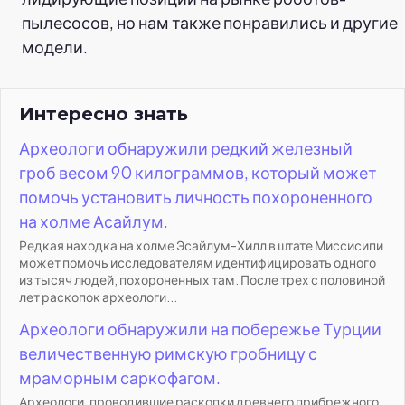
пылесосов, но нам также понравились и другие
модели.
Интересно знать
Археологи обнаружили редкий железный
гроб весом 90 килограммов, который может
помочь установить личность похороненного
на холме Асайлум.
Редкая находка на холме Эсайлум-Хилл в штате Миссисипи
может помочь исследователям идентифицировать одного
из тысяч людей, похороненных там. После трех с половиной
лет раскопок археологи...
Археологи обнаружили на побережье Турции
величественную римскую гробницу с
мраморным саркофагом.
Археологи, проводившие раскопки древнего прибрежного