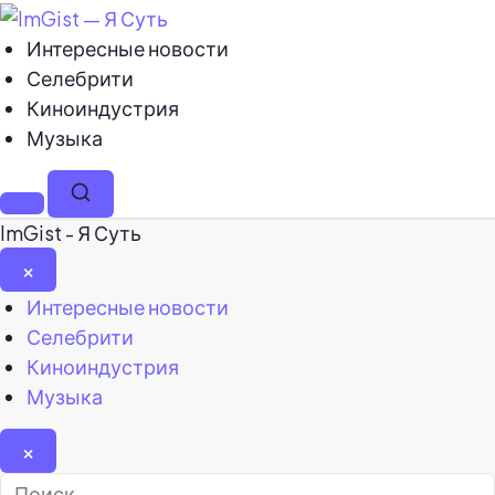
Интересные новости
Селебрити
Киноиндустрия
Музыка
Меню
Поиск
ImGist - Я Суть
×
Закрыть
Интересные новости
меню
Селебрити
Киноиндустрия
Музыка
×
Найти: