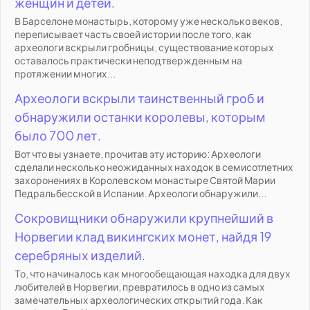
женщин и детей.
В Барселоне монастырь, которому уже несколько веков,
переписывает часть своей истории после того, как
археологи вскрыли гробницы, существование которых
оставалось практически неподтвержденным на
протяжении многих...
Археологи вскрыли таинственный гроб и
обнаружили останки королевы, которым
было 700 лет.
Вот что вы узнаете, прочитав эту историю: Археологи
сделали несколько неожиданных находок в семисотлетних
захоронениях в Королевском монастыре Святой Марии
Педральбесской в Испании. Археологи обнаружили...
Сокровищники обнаружили крупнейший в
Норвегии клад викингских монет, найдя 19
серебряных изделий.
То, что начиналось как многообещающая находка для двух
любителей в Норвегии, превратилось в одно из самых
замечательных археологических открытий года. Как