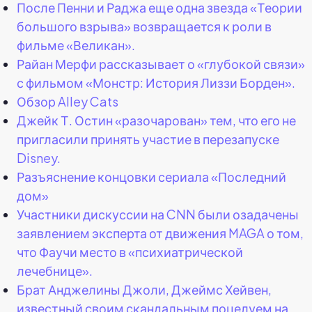
После Пенни и Раджа еще одна звезда «Теории
большого взрыва» возвращается к роли в
фильме «Великан».
Райан Мерфи рассказывает о «глубокой связи»
с фильмом «Монстр: История Лиззи Борден».
Обзор Alley Cats
Джейк Т. Остин «разочарован» тем, что его не
пригласили принять участие в перезапуске
Disney.
Разъяснение концовки сериала «Последний
дом»
Участники дискуссии на CNN были озадачены
заявлением эксперта от движения MAGA о том,
что Фаучи место в «психиатрической
лечебнице».
Брат Анджелины Джоли, Джеймс Хейвен,
известный своим скандальным поцелуем на