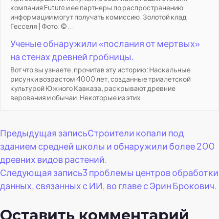
компания Future и ее партнеры по распространению
информации могут получать комиссию. Золотой клад
Гесселя | Фото: ©...
Ученые обнаружили «послания от мертвых»
на стенах древней гробницы.
Вот что вы узнаете, прочитав эту историю: Наскальные
рисунки возрастом 4000 лет, созданные триалетской
культурой Южного Кавказа, раскрывают древние
верования и обычаи. Некоторые из этих...
Навигация
Предыдущая запись
Строители копали под
зданием средней школы и обнаружили более 200
по
древних видов растений.
Следующая запись
3 проблемы центров обработки
записям
данных, связанных с ИИ, во главе с Эрин Брокович.
Оставить комментарий