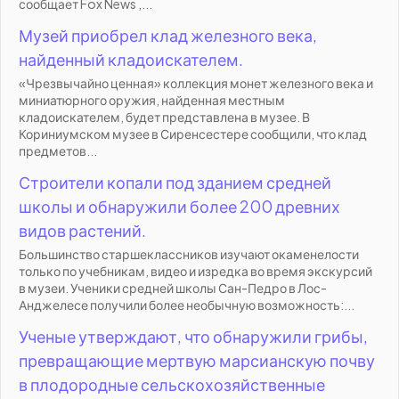
сообщает Fox News ,...
Музей приобрел клад железного века,
найденный кладоискателем.
«Чрезвычайно ценная» коллекция монет железного века и
миниатюрного оружия, найденная местным
кладоискателем, будет представлена в музее. В
Кориниумском музее в Сиренсестере сообщили, что клад
предметов...
Строители копали под зданием средней
школы и обнаружили более 200 древних
видов растений.
Большинство старшеклассников изучают окаменелости
только по учебникам, видео и изредка во время экскурсий
в музеи. Ученики средней школы Сан-Педро в Лос-
Анджелесе получили более необычную возможность:...
Ученые утверждают, что обнаружили грибы,
превращающие мертвую марсианскую почву
в плодородные сельскохозяйственные