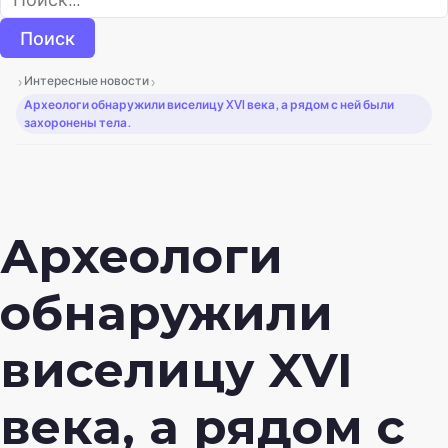
›
›
Интересные новости
Археологи обнаружили виселицу XVI века, а рядом с ней были
захоронены тела.
Археологи
обнаружили
виселицу XVI
века, а рядом с