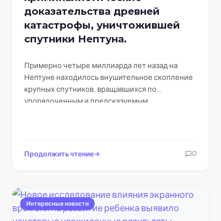
доказательства древней
катастрофы, уничтожившей
спутники Нептуна.
Примерно четыре миллиарда лет назад на
Нептуне находилось внушительное скопление
крупных спутников, вращавшихся по
упорядоченным и предсказуемым
траекториям — представьте себе систему
Юпитера, упорядоченную и…
Продолжить чтение
0
Интересные новости