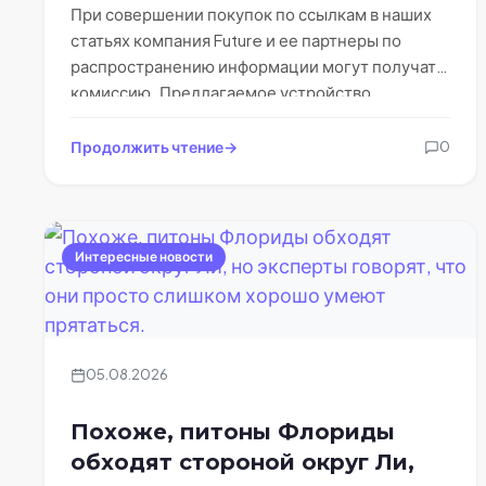
При совершении покупок по ссылкам в наших
статьях компания Future и ее партнеры по
распространению информации могут получать
комиссию. Предлагаемое устройство
использует магнитные поля и…
Продолжить чтение
0
Интересные новости
05.08.2026
Похоже, питоны Флориды
обходят стороной округ Ли,