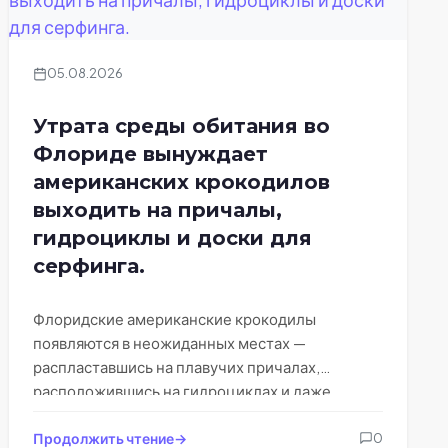
05.08.2026
Утрата среды обитания во
Флориде вынуждает
американских крокодилов
выходить на причалы,
гидроциклы и доски для
серфинга.
Флоридские американские крокодилы
появляются в неожиданных местах —
распластавшись на плавучих причалах,
расположившись на гидроциклах и даже
отдыхая на досках для серфинга, — поскольку
развитие…
Продолжить чтение
0