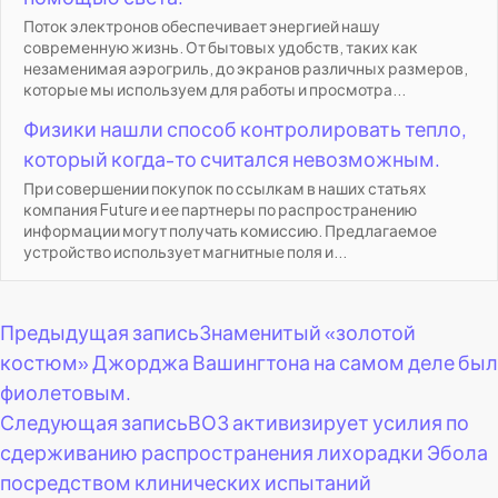
Поток электронов обеспечивает энергией нашу
современную жизнь. От бытовых удобств, таких как
незаменимая аэрогриль, до экранов различных размеров,
которые мы используем для работы и просмотра...
Физики нашли способ контролировать тепло,
который когда-то считался невозможным.
При совершении покупок по ссылкам в наших статьях
компания Future и ее партнеры по распространению
информации могут получать комиссию. Предлагаемое
устройство использует магнитные поля и...
Навигация
Предыдущая запись
Знаменитый «золотой
костюм» Джорджа Вашингтона на самом деле был
по
фиолетовым.
Следующая запись
ВОЗ активизирует усилия по
записям
сдерживанию распространения лихорадки Эбола
посредством клинических испытаний