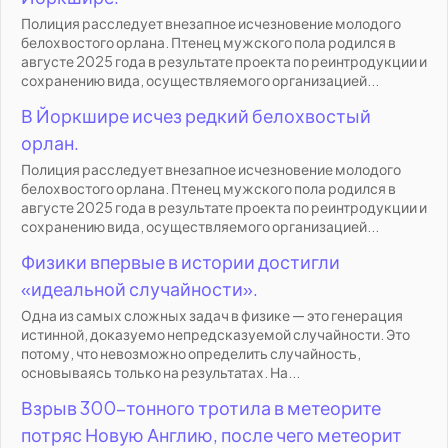
Полиция расследует внезапное исчезновение молодого
белохвостого орлана. Птенец мужского пола родился в
августе 2025 года в результате проекта по реинтродукции и
сохранению вида, осуществляемого организацией...
В Йоркшире исчез редкий белохвостый
орлан.
Полиция расследует внезапное исчезновение молодого
белохвостого орлана. Птенец мужского пола родился в
августе 2025 года в результате проекта по реинтродукции и
сохранению вида, осуществляемого организацией...
Физики впервые в истории достигли
«идеальной случайности».
Одна из самых сложных задач в физике — это генерация
истинной, доказуемо непредсказуемой случайности. Это
потому, что невозможно определить случайность,
основываясь только на результатах. На...
Взрыв 300-тонного тротила в метеорите
потряс Новую Англию, после чего метеорит