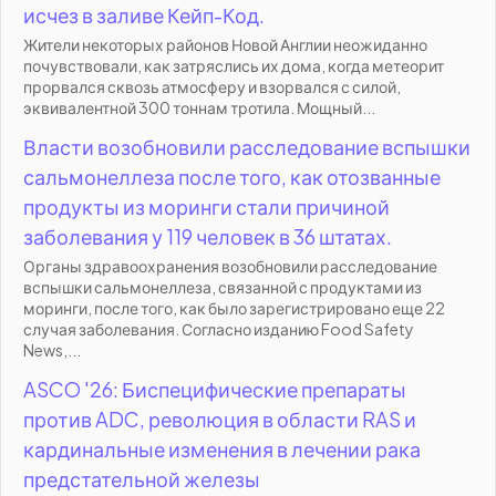
исчез в заливе Кейп-Код.
Жители некоторых районов Новой Англии неожиданно
почувствовали, как затряслись их дома, когда метеорит
прорвался сквозь атмосферу и взорвался с силой,
эквивалентной 300 тоннам тротила. Мощный...
Власти возобновили расследование вспышки
сальмонеллеза после того, как отозванные
продукты из моринги стали причиной
заболевания у 119 человек в 36 штатах.
Органы здравоохранения возобновили расследование
вспышки сальмонеллеза, связанной с продуктами из
моринги, после того, как было зарегистрировано еще 22
случая заболевания. Согласно изданию Food Safety
News,...
ASCO '26: Биспецифические препараты
против ADC, революция в области RAS и
кардинальные изменения в лечении рака
предстательной железы