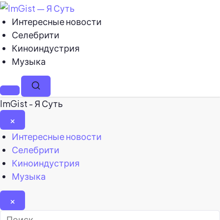
Интересные новости
Селебрити
Киноиндустрия
Музыка
Меню
Поиск
ImGist - Я Суть
×
Закрыть
Интересные новости
меню
Селебрити
Киноиндустрия
Музыка
×
Найти: