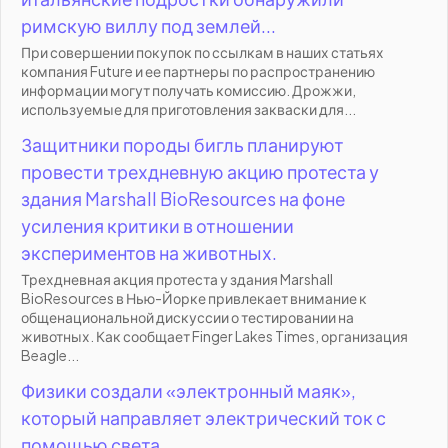
римскую виллу под землей...
При совершении покупок по ссылкам в наших статьях
компания Future и ее партнеры по распространению
информации могут получать комиссию. Дрожжи,
используемые для приготовления закваски для...
Защитники породы бигль планируют
провести трехдневную акцию протеста у
здания Marshall BioResources на фоне
усиления критики в отношении
экспериментов на животных.
Трехдневная акция протеста у здания Marshall
BioResources в Нью-Йорке привлекает внимание к
общенациональной дискуссии о тестировании на
животных. Как сообщает Finger Lakes Times, организация
Beagle...
Физики создали «электронный маяк»,
который направляет электрический ток с
помощью света.