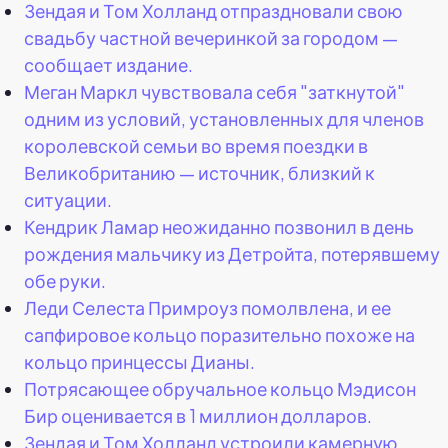
Зендая и Том Холланд отпраздновали свою
свадьбу частной вечеринкой за городом —
сообщает издание.
Меган Маркл чувствовала себя "заткнутой"
одним из условий, установленных для членов
королевской семьи во время поездки в
Великобританию — источник, близкий к
ситуации.
Кендрик Ламар неожиданно позвонил в день
рождения мальчику из Детройта, потерявшему
обе руки.
Леди Селеста Примроуз помолвлена, и ее
сапфировое кольцо поразительно похоже на
кольцо принцессы Дианы.
Потрясающее обручальное кольцо Мэдисон
Бир оценивается в 1 миллион долларов.
Зендая и Том Холланд устроили камерную