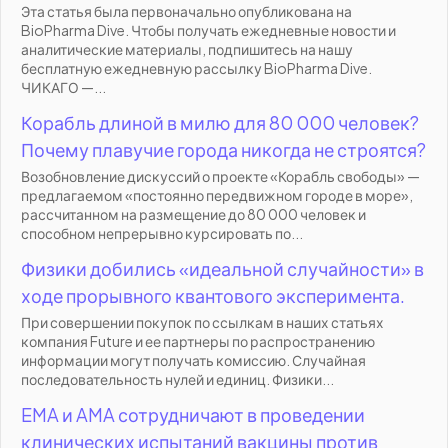
Эта статья была первоначально опубликована на
BioPharma Dive. Чтобы получать ежедневные новости и
аналитические материалы, подпишитесь на нашу
бесплатную ежедневную рассылку BioPharma Dive.
ЧИКАГО —...
Корабль длиной в милю для 80 000 человек?
Почему плавучие города никогда не строятся?
Возобновление дискуссий о проекте «Корабль свободы» —
предлагаемом «постоянно передвижном городе в море»,
рассчитанном на размещение до 80 000 человек и
способном непрерывно курсировать по...
Физики добились «идеальной случайности» в
ходе прорывного квантового эксперимента.
При совершении покупок по ссылкам в наших статьях
компания Future и ее партнеры по распространению
информации могут получать комиссию. Случайная
последовательность нулей и единиц. Физики...
EMA и AMA сотрудничают в проведении
клинических испытаний вакцины против