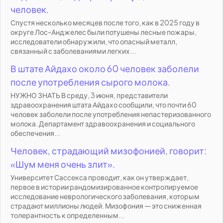
человек.
Спустя несколько месяцев после того, как в 2025 году в
округе Лос-Анджелес были потушены лесные пожары,
исследователи обнаружили, что опасный металл,
связанный с заболеваниями легких...
В штате Айдахо около 60 человек заболели
после употребления сырого молока.
НУЖНО ЗНАТЬ В среду, 3 июня, представители
здравоохранения штата Айдахо сообщили, что почти 60
человек заболели после употребления непастеризованного
молока. Департамент здравоохранения и социального
обеспечения...
Человек, страдающий мизофонией, говорит:
«Шум меня очень злит».
Университет Сассекса проводит, как он утверждает,
первое в истории рандомизированное контролируемое
исследование неврологического заболевания, которым
страдают миллионы людей. Мизофония — это сниженная
толерантность к определенным...