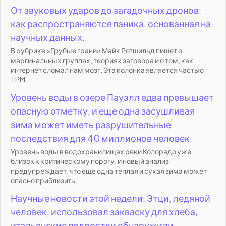
От звуковых ударов до загадочных дронов:
как распространяются паника, основанная на
научных данных.
В рубрике «Грубые грани» Майк Ротшильд пишет о
маргинальных группах, теориях заговора и о том, как
интернет сломал нам мозг. Эта колонка является частью
TPM...
Уровень воды в озере Пауэлл едва превышает
опасную отметку, и еще одна засушливая
зима может иметь разрушительные
последствия для 40 миллионов человек.
Уровень воды в водохранилищах реки Колорадо уже
близок к критическому порогу, и новый анализ
предупреждает, что еще одна теплая и сухая зима может
опасно приблизить...
Научные новости этой недели: Этци, ледяной
человек, использовал закваску для хлеба,
итальянские подростки обнаружили