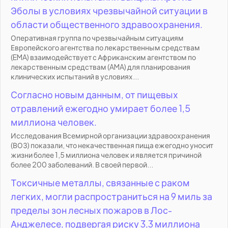
Эболы в условиях чрезвычайной ситуации в
области общественного здравоохранения.
Оперативная группа по чрезвычайным ситуациям
Европейского агентства по лекарственным средствам
(EMA) взаимодействует с Африканским агентством по
лекарственным средствам (AMA) для планирования
клинических испытаний в условиях...
Согласно новым данным, от пищевых
отравлений ежегодно умирает более 1,5
миллиона человек.
Исследования Всемирной организации здравоохранения
(ВОЗ) показали, что некачественная пища ежегодно уносит
жизни более 1,5 миллиона человек и является причиной
более 200 заболеваний. В своей первой...
Токсичные металлы, связанные с раком
легких, могли распространиться на 9 миль за
пределы зон лесных пожаров в Лос-
Анджелесе, подвергая риску 3,3 миллиона