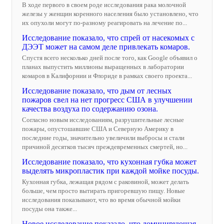
В ходе первого в своем роде исследования рака молочной
железы у женщин коренного населения было установлено, что
их опухоли могут по-разному реагировать на лечение по...
Исследование показало, что спрей от насекомых с
ДЭЭТ может на самом деле привлекать комаров.
Спустя всего несколько дней после того, как Google объявил о
планах выпустить миллионы выращенных в лаборатории
комаров в Калифорнии и Флориде в рамках своего проекта...
Исследование показало, что дым от лесных
пожаров свел на нет прогресс США в улучшении
качества воздуха по содержанию озона.
Согласно новым исследованиям, разрушительные лесные
пожары, опустошавшие США и Северную Америку в
последние годы, значительно увеличили выбросы и стали
причиной десятков тысяч преждевременных смертей, но...
Исследование показало, что кухонная губка может
выделять микропластик при каждой мойке посуды.
Кухонная губка, лежащая рядом с раковиной, может делать
больше, чем просто вытирать пригоревшую пищу. Новые
исследования показывают, что во время обычной мойки
посуды она также...
Новое исследование показало, что доминирующая