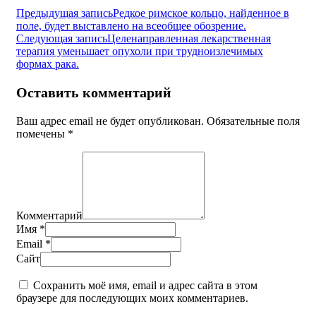
Навигация
Предыдущая запись
Редкое римское кольцо, найденное в
поле, будет выставлено на всеобщее обозрение.
по
Следующая запись
Целенаправленная лекарственная
записям
терапия уменьшает опухоли при трудноизлечимых
формах рака.
Оставить комментарий
Ваш адрес email не будет опубликован.
Обязательные поля
помечены
*
Комментарий
Имя
*
Email
*
Сайт
Сохранить моё имя, email и адрес сайта в этом
браузере для последующих моих комментариев.