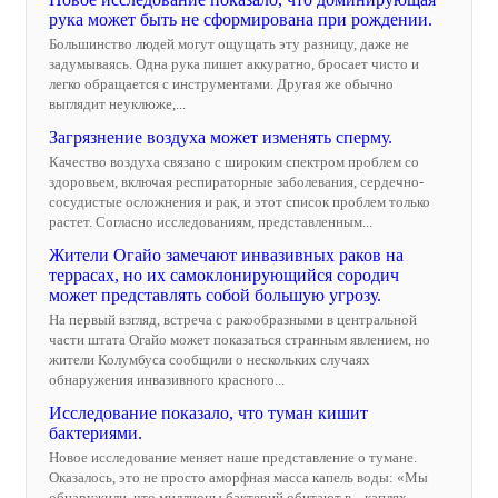
рука может быть не сформирована при рождении.
Большинство людей могут ощущать эту разницу, даже не
задумываясь. Одна рука пишет аккуратно, бросает чисто и
легко обращается с инструментами. Другая же обычно
выглядит неуклюже,...
Загрязнение воздуха может изменять сперму.
Качество воздуха связано с широким спектром проблем со
здоровьем, включая респираторные заболевания, сердечно-
сосудистые осложнения и рак, и этот список проблем только
растет. Согласно исследованиям, представленным...
Жители Огайо замечают инвазивных раков на
террасах, но их самоклонирующийся сородич
может представлять собой большую угрозу.
На первый взгляд, встреча с ракообразными в центральной
части штата Огайо может показаться странным явлением, но
жители Колумбуса сообщили о нескольких случаях
обнаружения инвазивного красного...
Исследование показало, что туман кишит
бактериями.
Новое исследование меняет наше представление о тумане.
Оказалось, это не просто аморфная масса капель воды: «Мы
обнаружили, что миллионы бактерий обитают в... каплях