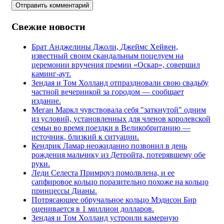
Отправить комментарий
Свежие новости
Брат Анджелины Джоли, Джеймс Хейвен,
известный своим скандальным поцелуем на
церемонии вручения премии «Оскар», совершил
каминг-аут.
Зендая и Том Холланд отпраздновали свою свадьбу
частной вечеринкой за городом — сообщает
издание.
Меган Маркл чувствовала себя "заткнутой" одним
из условий, установленных для членов королевской
семьи во время поездки в Великобританию —
источник, близкий к ситуации.
Кендрик Ламар неожиданно позвонил в день
рождения мальчику из Детройта, потерявшему обе
руки.
Леди Селеста Примроуз помолвлена, и ее
сапфировое кольцо поразительно похоже на кольцо
принцессы Дианы.
Потрясающее обручальное кольцо Мэдисон Бир
оценивается в 1 миллион долларов.
Зендая и Том Холланд устроили камерную