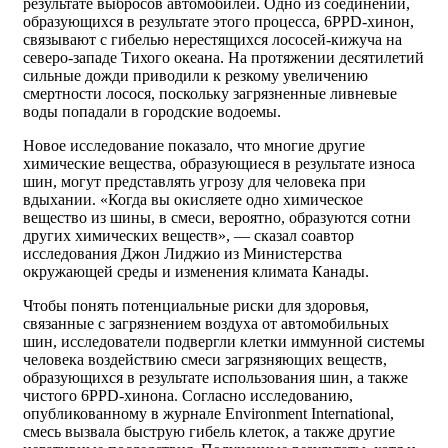
результате выбросов автомобилей. Одно из соединений,
образующихся в результате этого процесса, 6PPD-хинон,
связывают с гибелью нерестящихся лососей-кижуча на
северо-западе Тихого океана. На протяжении десятилетий
сильные дожди приводили к резкому увеличению
смертности лосося, поскольку загрязненные ливневые
воды попадали в городские водоемы.
Новое исследование показало, что многие другие
химические вещества, образующиеся в результате износа
шин, могут представлять угрозу для человека при
вдыхании. «Когда вы окисляете одно химическое
вещество из шины, в смеси, вероятно, образуются сотни
других химических веществ», — сказал соавтор
исследования Джон Лиджио из Министерства
окружающей среды и изменения климата Канады.
Чтобы понять потенциальные риски для здоровья,
связанные с загрязнением воздуха от автомобильных
шин, исследователи подвергли клетки иммунной системы
человека воздействию смеси загрязняющих веществ,
образующихся в результате использования шин, а также
чистого 6PPD-хинона. Согласно исследованию,
опубликованному в журнале Environment International,
смесь вызвала быструю гибель клеток, а также другие