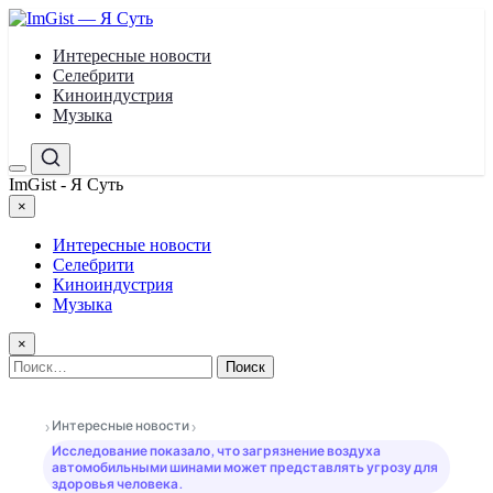
Перейти
к
Интересные новости
содержимому
Селебрити
Киноиндустрия
Музыка
Меню
Поиск
ImGist - Я Суть
×
Закрыть
меню
Интересные новости
Селебрити
Киноиндустрия
Музыка
×
Найти:
›
›
Интересные новости
Исследование показало, что загрязнение воздуха
автомобильными шинами может представлять угрозу для
здоровья человека.