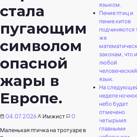
языком.
стала
Пение птиц и
пение китов
пугающим
подчиняются 
же
символом
математичес
законам, что 
опасной
любой
человеческий
жары в
язык.
На следующе
Европе.
неделе ночно
небо будет
отмечено
04.07.2026
Имжист
0
четырьмя
главными
Маленькая птичка на тротуаре в
небесными