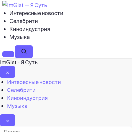
Интересные новости
Селебрити
Киноиндустрия
Музыка
Меню
Поиск
ImGist - Я Суть
×
Закрыть
Интересные новости
меню
Селебрити
Киноиндустрия
Музыка
×
Найти: