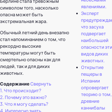
Берлине стала тревожным
явлениями.
символом того, насколько
Эксперт
опасна может быть
предупреждае
экстремальная жара.
что засуха
Обычный летний день внезапно
подвергает
стал напоминанием о том, что
наибольшей
рекордно высокие
опасности эти
температуры могут быть
видов диких
смертельно опасны как для
животных.
людей, так и для диких
Открытие
животных.
пещеры в
Испании
Содержание
Свернуть
опровергает
1.
Что происходит?
теорию о том,
2.
Почему это важно?
древние
3.
Что я могу сделать?
каннибалы
4.
Интересно знать