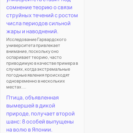
сомнение теорию о связи
струйных течений с ростом
числа периодов сильной
жары и наводнений.
Исследование Гарвардского
университета привлекает
внимание, поскольку оно
оспаривает теорию, часто
приводимую в качестве примера в
случаях, когда экстремальные
погодные явления происходят
одновременно в нескольких
местах....
Птица, объявленная
вымершей в дикой
природе, получает второй
шанс: 8 особей выпущены
на волю в Японии.