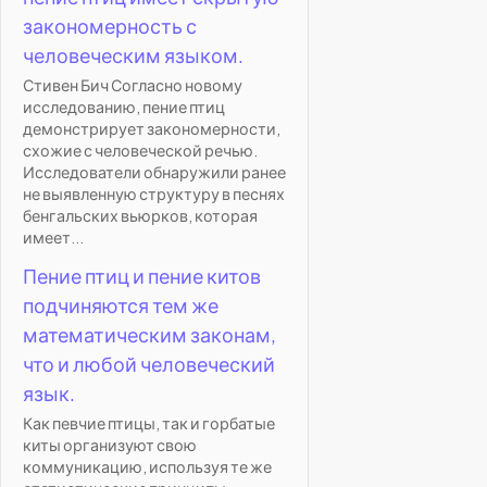
закономерность с
человеческим языком.
Стивен Бич Согласно новому
исследованию, пение птиц
демонстрирует закономерности,
схожие с человеческой речью.
Исследователи обнаружили ранее
не выявленную структуру в песнях
бенгальских вьюрков, которая
имеет...
Пение птиц и пение китов
подчиняются тем же
математическим законам,
что и любой человеческий
язык.
Как певчие птицы, так и горбатые
киты организуют свою
коммуникацию, используя те же