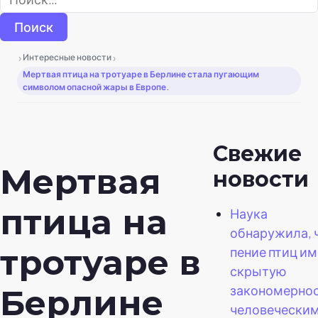
›
›
Интересные новости
Мертвая птица на тротуаре в Берлине стала пугающим
символом опасной жары в Европе.
Свежие
Мертвая
новости
птица на
Наука
обнаружила, 
тротуаре в
пение птиц и
скрытую
закономернос
Берлине
человечески