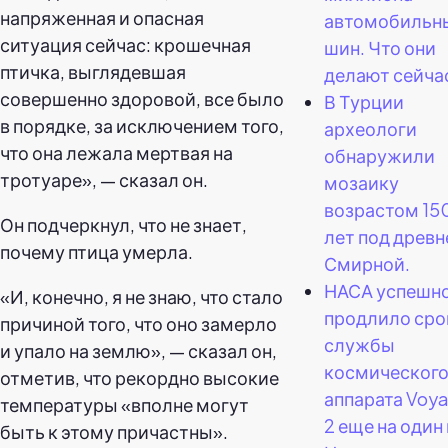
напряженная и опасная
автомобильн
ситуация сейчас: крошечная
шин. Что они
птичка, выглядевшая
делают сейча
совершенно здоровой, все было
В Турции
в порядке, за исключением того,
археологи
что она лежала мертвая на
обнаружили
тротуаре», — сказал он.
мозаику
возрастом 15
Он подчеркнул, что не знает,
лет под древн
почему птица умерла.
Смирной.
НАСА успешн
«И, конечно, я не знаю, что стало
продлило сро
причиной того, что оно замерло
службы
и упало на землю», — сказал он,
космическог
отметив, что рекордно высокие
аппарата Voy
температуры «вполне могут
2 еще на один 
быть к этому причастны».