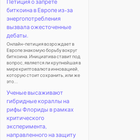
Петиция о запрете
биткоина в Европе из-за
энергопотребления
вызвала ожесточенные
дебаты.
Онлайн-петиция возрождает в
Европе знакомую борьбу вокруг
биткоина. Инициатива ставит под
вопрос, является ли крупнейшая в
мире криптовалюта инновацией,
которую стоит сохранить, или же
это...
Ученые высаживают
гибридные кораллы на
рифы Флориды в рамках
критического
эксперимента,
направленного на защиту