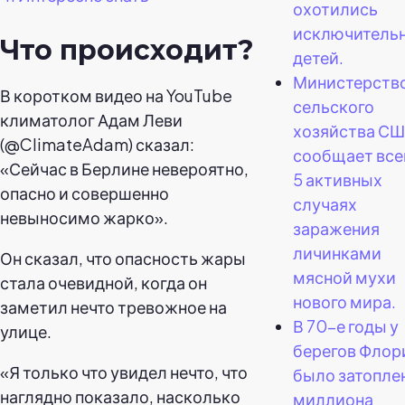
охотились
исключительн
Что происходит?
детей.
Министерств
В коротком видео на YouTube
сельского
климатолог Адам Леви
хозяйства С
(@ClimateAdam) сказал:
сообщает все
«Сейчас в Берлине невероятно,
5 активных
опасно и совершенно
случаях
невыносимо жарко».
заражения
личинками
Он сказал, что опасность жары
мясной мухи
стала очевидной, когда он
нового мира.
заметил нечто тревожное на
В 70-е годы у
улице.
берегов Фло
«Я только что увидел нечто, что
было затопле
наглядно показало, насколько
миллиона