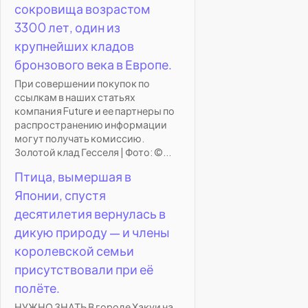
сокровища возрастом
3300 лет, один из
крупнейших кладов
бронзового века в Европе.
При совершении покупок по
ссылкам в наших статьях
компания Future и ее партнеры по
распространению информации
могут получать комиссию.
Золотой клад Гесселя | Фото: ©...
Птица, вымершая в
Японии, спустя
десятилетия вернулась в
дикую природу — и члены
королевской семьи
присутствовали при её
полёте.
НУЖНО ЗНАТЬ В городе Хакуи на