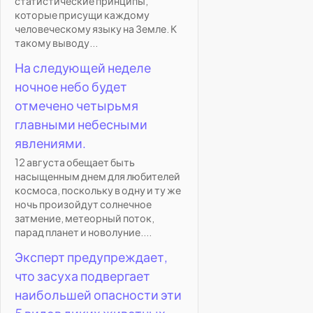
статистические принципы,
которые присущи каждому
человеческому языку на Земле. К
такому выводу...
На следующей неделе
ночное небо будет
отмечено четырьмя
главными небесными
явлениями.
12 августа обещает быть
насыщенным днем для любителей
космоса, поскольку в одну и ту же
ночь произойдут солнечное
затмение, метеорный поток,
парад планет и новолуние....
Эксперт предупреждает,
что засуха подвергает
наибольшей опасности эти