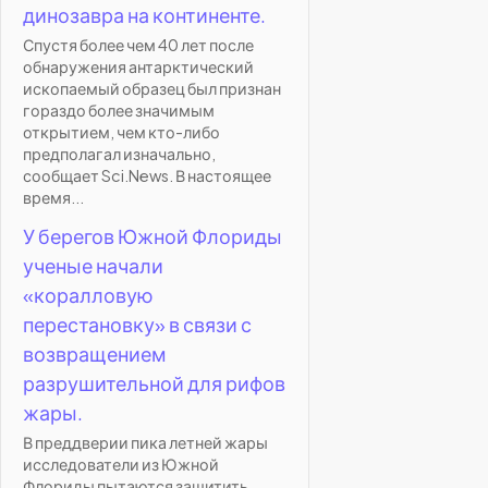
динозавра на континенте.
Спустя более чем 40 лет после
обнаружения антарктический
ископаемый образец был признан
гораздо более значимым
открытием, чем кто-либо
предполагал изначально,
сообщает Sci.News. В настоящее
время...
У берегов Южной Флориды
ученые начали
«коралловую
перестановку» в связи с
возвращением
разрушительной для рифов
жары.
В преддверии пика летней жары
исследователи из Южной
Флориды пытаются защитить