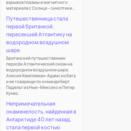
взрывов плазмы и магнитного
материала с Солнца – синоптики...
Путешественница стала
первой британкой,
пересекшей Атлантику на
водородном воздушном
шаре.
Британский путешественник
пересёк Атлантический океан на
водородном воздушном шаре.
Алисия Хемплеман-Адамс из Бата
и ее товарищи по команде Берт
Падельт из Нью-Мексико и Питер
Кунео...
Непримечательная
окаменелость, найденная в
Антарктиде 40 лет назад,
стала первой костью