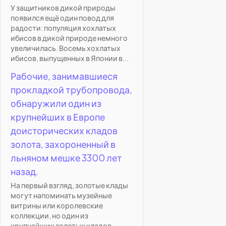
У защитников дикой природы
появился ещё один повод для
радости: популяция хохлатых
ибисов в дикой природе немного
увеличилась. Восемь хохлатых
ибисов, выпущенных в Японии в...
Рабочие, занимавшиеся
прокладкой трубопровода,
обнаружили один из
крупнейших в Европе
доисторических кладов
золота, захороненный в
льняном мешке 3300 лет
назад.
На первый взгляд, золотые клады
могут напоминать музейные
витрины или королевские
коллекции, но один из
крупнейших золотых кладов