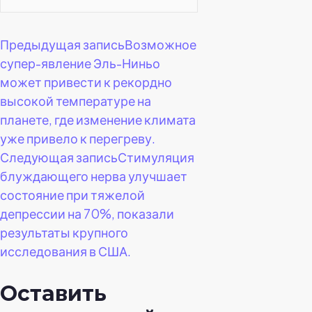
Навигация
Предыдущая запись
Возможное
супер-явление Эль-Ниньо
по
может привести к рекордно
высокой температуре на
записям
планете, где изменение климата
уже привело к перегреву.
Следующая запись
Стимуляция
блуждающего нерва улучшает
состояние при тяжелой
депрессии на 70%, показали
результаты крупного
исследования в США.
Оставить