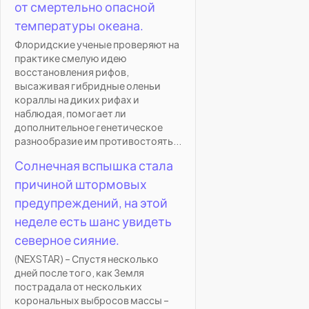
от смертельно опасной
температуры океана.
Флоридские ученые проверяют на
практике смелую идею
восстановления рифов,
высаживая гибридные оленьи
кораллы на диких рифах и
наблюдая, помогает ли
дополнительное генетическое
разнообразие им противостоять...
Солнечная вспышка стала
причиной штормовых
предупреждений, на этой
неделе есть шанс увидеть
северное сияние.
(NEXSTAR) – Спустя несколько
дней после того, как Земля
пострадала от нескольких
корональных выбросов массы –