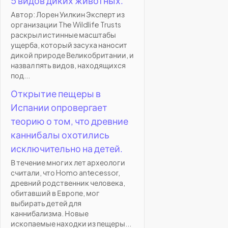
5 видов диких животных.
Автор: Лорен Уилкин Эксперт из
организации The Wildlife Trusts
раскрыл истинные масштабы
ущерба, который засуха наносит
дикой природе Великобритании, и
назвал пять видов, находящихся
под...
Открытие пещеры в
Испании опровергает
теорию о том, что древние
каннибалы охотились
исключительно на детей.
В течение многих лет археологи
считали, что Homo antecessor,
древний родственник человека,
обитавший в Европе, мог
выбирать детей для
каннибализма. Новые
ископаемые находки из пещеры...