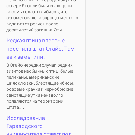
севере Японии были выпущены
восемь хохлатых ибисов, что
ознаменовало возвращение этого
вида в этот регион после
десятилетий затишья. Эти...
Редкая птица впервые
посетила штат Огайо. Там
её и заметили.
В Огайо нередки случаи редких
визитов необычных птиц: белые
пеликаны, американские
шилоклювки, блестящие ибисы,
розовые крачки и чернобрюхие
свистящие утки ненадолго
появляются на территории
штата....
Исследование
Гарвардского
университета ставит под