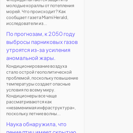
молодые кораллы от потепления
морей. Что происходит? Как
сообщает газета Miami Herald,
исследователи из...
По прогнозам, к 2050 году
выбросы парниковых газов
утроятся из-за усиления
аномальной жары.
Кондиционирование воздуха
стало острой геополитической
проблемой, поскольку повышение
температуры создает опасные
условия по всему миру.
Кондиционеры все чаще
рассматриваются как
«незаменимая инфраструктура»,
поскольку летние волны...
Наука обнаружила, что
пение птиц имеет скрытую