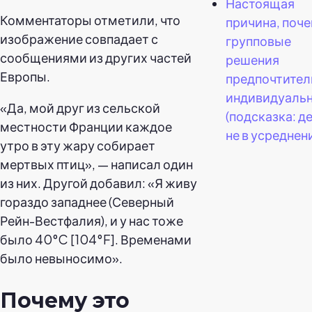
Настоящая
Комментаторы отметили, что
причина, поч
изображение совпадает с
групповые
сообщениями из других частей
решения
Европы.
предпочтител
индивидуаль
«Да, мой друг из сельской
(подсказка: д
местности Франции каждое
не в усреднени
утро в эту жару собирает
мертвых птиц», — написал один
из них. Другой добавил: «Я живу
гораздо западнее (Северный
Рейн-Вестфалия), и у нас тоже
было 40°C [104°F]. Временами
было невыносимо».
Почему это