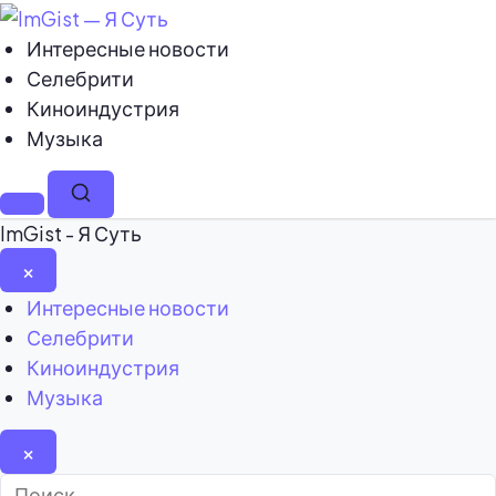
Интересные новости
Селебрити
Киноиндустрия
Музыка
Меню
Поиск
ImGist - Я Суть
×
Закрыть
Интересные новости
меню
Селебрити
Киноиндустрия
Музыка
×
Найти: