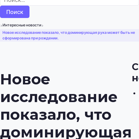
›
›
Интересные новости
Новое исследование показало, что доминирующая рука может быть не
сформирована при рождении.
С
Новое
н
исследование
показало, что
доминирующая