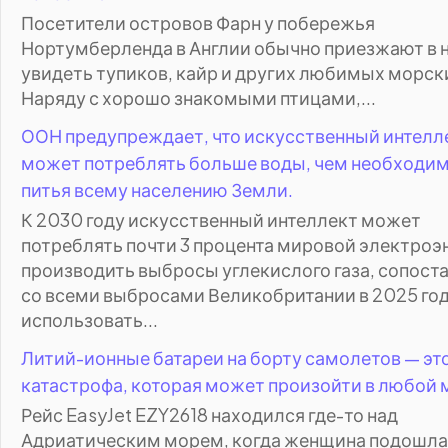
Посетители островов Фарн у побережья
Нортумберленда в Англии обычно приезжают в 
увидеть тупиков, кайр и других любимых морски
Наряду с хорошо знакомыми птицами,...
ООН предупреждает, что искусственный интелл
может потреблять больше воды, чем необходим
питья всему населению Земли.
К 2030 году искусственный интеллект может
потреблять почти 3 процента мировой электроэ
производить выбросы углекислого газа, сопос
со всеми выбросами Великобритании в 2025 год
использовать...
Литий-ионные батареи на борту самолетов — эт
катастрофа, которая может произойти в любой 
Рейс EasyJet EZY2618 находился где-то над
Адриатическим морем, когда женщина подошла 