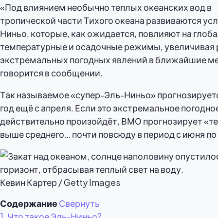
«Под влиянием необычно теплых океанских вод в
тропической части Тихого океана развиваются ус
Ниньо, которые, как ожидается, повлияют на глоб
температурные и осадочные режимы, увеличивая 
экстремальных погодных явлений в ближайшие м
говорится в сообщении.
Так называемое «супер-Эль-Ниньо» прогнозируетс
год ещё с апреля. Если это экстремальное погодно
действительно произойдёт, ВМО прогнозирует «т
выше среднего… почти повсюду в период с июня по 
Кевин Картер / Getty Images
Содержание
Свернуть
1.
Что такое Эль-Ниньо?