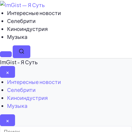
Интересные новости
Селебрити
Киноиндустрия
Музыка
Меню
Поиск
ImGist - Я Суть
×
Закрыть
Интересные новости
меню
Селебрити
Киноиндустрия
Музыка
×
Найти: