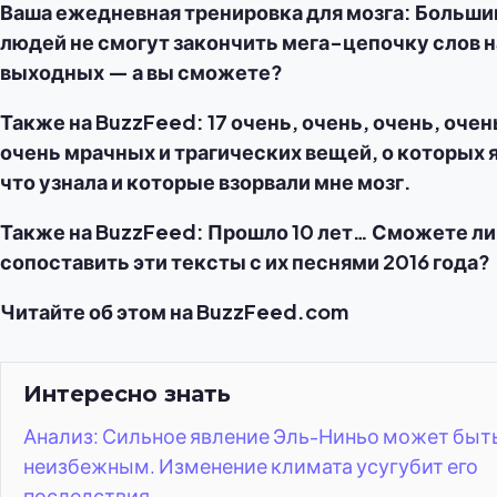
Ваша ежедневная тренировка для мозга: Больши
людей не смогут закончить мега-цепочку слов н
выходных — а вы сможете?
Также на BuzzFeed: 17 очень, очень, очень, очен
очень мрачных и трагических вещей, о которых 
что узнала и которые взорвали мне мозг.
Также на BuzzFeed: Прошло 10 лет… Сможете ли
сопоставить эти тексты с их песнями 2016 года?
Читайте об этом на BuzzFeed.com
Интересно знать
Анализ: Сильное явление Эль-Ниньо может быт
неизбежным. Изменение климата усугубит его
последствия.