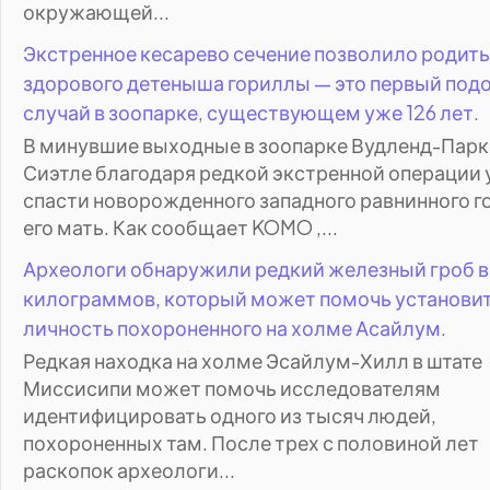
окружающей...
Экстренное кесарево сечение позволило родить
здорового детеныша гориллы — это первый под
случай в зоопарке, существующем уже 126 лет.
В минувшие выходные в зоопарке Вудленд-Парк
Сиэтле благодаря редкой экстренной операции 
спасти новорожденного западного равнинного г
его мать. Как сообщает KOMO ,...
Археологи обнаружили редкий железный гроб 
килограммов, который может помочь установи
личность похороненного на холме Асайлум.
Редкая находка на холме Эсайлум-Хилл в штате
Миссисипи может помочь исследователям
идентифицировать одного из тысяч людей,
похороненных там. После трех с половиной лет
раскопок археологи...