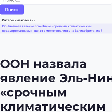
›
›
Интересные новости
ООН назвала явление Эль-Ниньо «срочным климатическим
предупреждением»: как это может повлиять на Великобританию?
ООН назвала
явление Эль-Ни
«срочным
климатическим