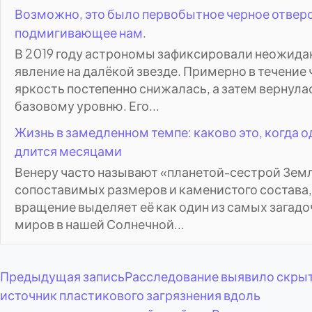
Возможно, это было первобытное черное отвер
подмигивающее нам.
В 2019 году астрономы зафиксировали неожида
явление на далёкой звезде. Примерно в течение 
яркость постепенно снижалась, а затем вернула
базовому уровню. Его...
Жизнь в замедленном темпе: каково это, когда о
длится месяцами
Венеру часто называют «планетой-сестрой Земл
сопоставимых размеров и каменистого состава, 
вращение выделяет её как один из самых загад
миров в нашей Солнечной...
Навигация
Предыдущая запись
Расследование выявило скры
источник пластикового загрязнения вдоль
по