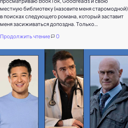
просматриваю BookTok, Goodreads и свою
местную библиотеку (назовите меня старомодной)
в поисках следующего романа, который заставит
меня засиживаться допоздна. Только…
Продолжить чтение
0