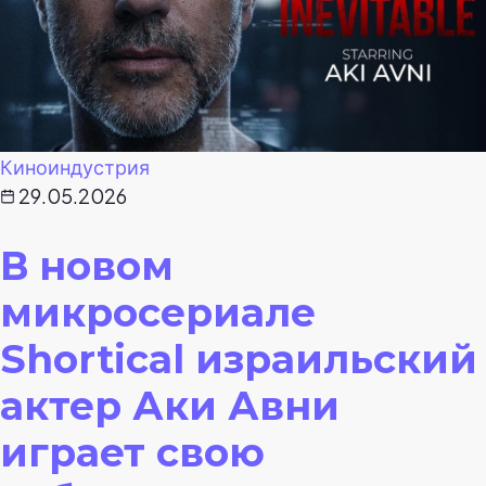
Киноиндустрия
29.05.2026
В новом
микросериале
Shortical израильский
актер Аки Авни
играет свою