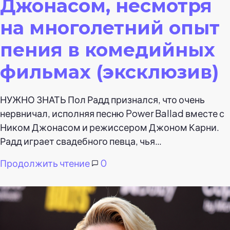
Джонасом, несмотря
на многолетний опыт
пения в комедийных
фильмах (эксклюзив)
НУЖНО ЗНАТЬ Пол Радд признался, что очень
нервничал, исполняя песню Power Ballad вместе с
Ником Джонасом и режиссером Джоном Карни.
Радд играет свадебного певца, чья…
Продолжить чтение
0