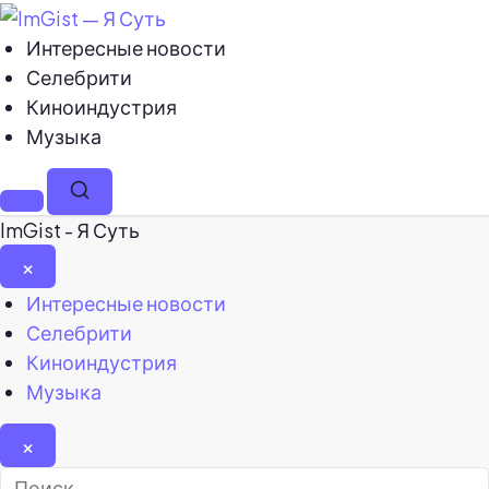
Интересные новости
Селебрити
Киноиндустрия
Музыка
Меню
Поиск
ImGist - Я Суть
×
Закрыть
Интересные новости
меню
Селебрити
Киноиндустрия
Музыка
×
Найти: