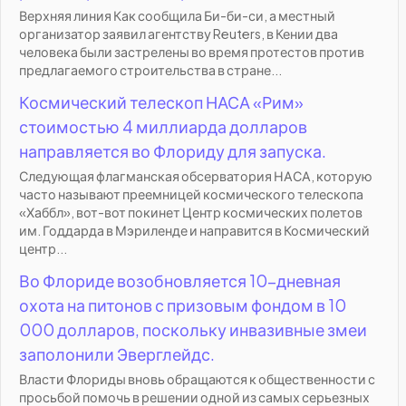
Верхняя линия Как сообщила Би-би-си, а местный
организатор заявил агентству Reuters, в Кении два
человека были застрелены во время протестов против
предлагаемого строительства в стране...
Космический телескоп НАСА «Рим»
стоимостью 4 миллиарда долларов
направляется во Флориду для запуска.
Следующая флагманская обсерватория НАСА, которую
часто называют преемницей космического телескопа
«Хаббл», вот-вот покинет Центр космических полетов
им. Годдарда в Мэриленде и направится в Космический
центр...
Во Флориде возобновляется 10-дневная
охота на питонов с призовым фондом в 10
000 долларов, поскольку инвазивные змеи
заполонили Эверглейдс.
Власти Флориды вновь обращаются к общественности с
просьбой помочь в решении одной из самых серьезных