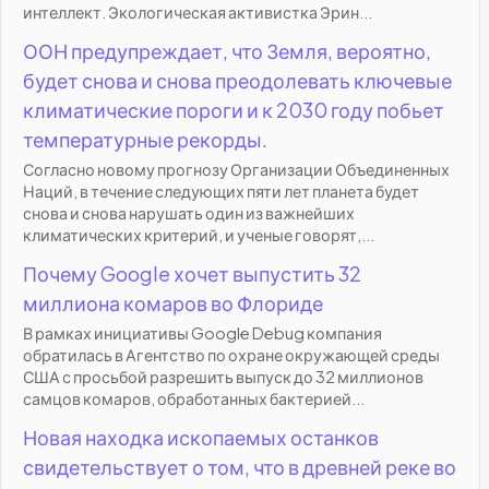
интеллект. Экологическая активистка Эрин...
ООН предупреждает, что Земля, вероятно,
будет снова и снова преодолевать ключевые
климатические пороги и к 2030 году побьет
температурные рекорды.
Согласно новому прогнозу Организации Объединенных
Наций, в течение следующих пяти лет планета будет
снова и снова нарушать один из важнейших
климатических критерий, и ученые говорят,...
Почему Google хочет выпустить 32
миллиона комаров во Флориде
В рамках инициативы Google Debug компания
обратилась в Агентство по охране окружающей среды
США с просьбой разрешить выпуск до 32 миллионов
самцов комаров, обработанных бактерией...
Новая находка ископаемых останков
свидетельствует о том, что в древней реке во