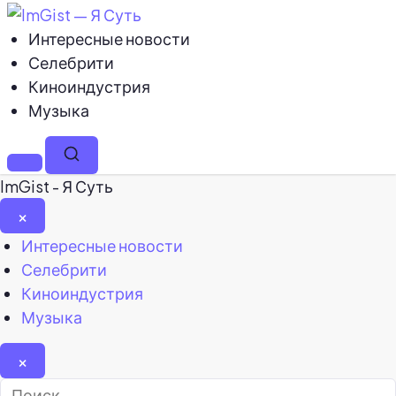
Интересные новости
Селебрити
Киноиндустрия
Музыка
Меню
Поиск
ImGist - Я Суть
×
Закрыть
Интересные новости
меню
Селебрити
Киноиндустрия
Музыка
×
Найти: