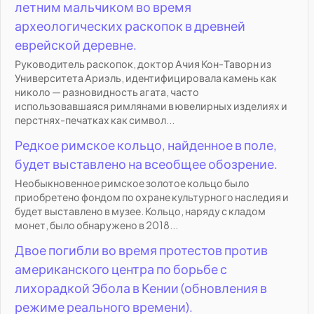
летним мальчиком во время
археологических раскопок в древней
еврейской деревне.
Руководитель раскопок, доктор Ачия Кон-Таворн из
Университета Ариэль, идентифицировала камень как
николо — разновидность агата, часто
использовавшаяся римлянами в ювелирных изделиях и
перстнях-печатках как символ...
Редкое римское кольцо, найденное в поле,
будет выставлено на всеобщее обозрение.
Необыкновенное римское золотое кольцо было
приобретено фондом по охране культурного наследия и
будет выставлено в музее. Кольцо, наряду с кладом
монет, было обнаружено в 2018...
Двое погибли во время протестов против
американского центра по борьбе с
лихорадкой Эбола в Кении (обновления в
режиме реального времени).