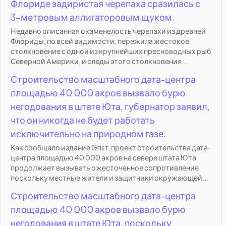
Флориде задиристая черепаха сразилась с
3-метровым аллигаторовым щуком.
Недавно описанная окаменелость черепахи из древней
Флориды, по всей видимости, пережила жестокое
столкновение с одной из крупнейших пресноводных рыб
Северной Америки, и следы этого столкновения...
Строительство масштабного дата-центра
площадью 40 000 акров вызвало бурю
негодования в штате Юта, губернатор заявил,
что он никогда не будет работать
исключительно на природном газе.
Как сообщало издание Grist, проект строительства дата-
центра площадью 40 000 акров на севере штата Юта
продолжает вызывать ожесточенное сопротивление,
поскольку местные жители и защитники окружающей...
Строительство масштабного дата-центра
площадью 40 000 акров вызвало бурю
негодования в штате Юта, поскольку