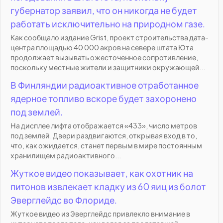
губернатор заявил, что он никогда не будет
работать исключительно на природном газе.
Как сообщало издание Grist, проект строительства дата-
центра площадью 40 000 акров на севере штата Юта
продолжает вызывать ожесточенное сопротивление,
поскольку местные жители и защитники окружающей...
В Финляндии радиоактивное отработанное
ядерное топливо вскоре будет захоронено
под землей.
На дисплее лифта отображается «433», число метров
под землей. Двери раздвигаются, открывая вход в то,
что, как ожидается, станет первым в мире постоянным
хранилищем радиоактивного...
Жуткое видео показывает, как охотник на
питонов извлекает кладку из 60 яиц из болот
Эверглейдс во Флориде.
Жуткое видео из Эверглейдс привлекло внимание в