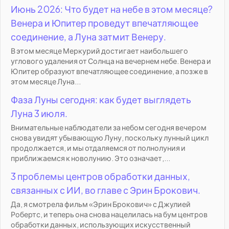
Июнь 2026: Что будет на небе в этом месяце?
Венера и Юпитер проведут впечатляющее
соединение, а Луна затмит Венеру.
В этом месяце Меркурий достигает наибольшего
углового удаления от Солнца на вечернем небе. Венера и
Юпитер образуют впечатляющее соединение, а позже в
этом месяце Луна...
Фаза Луны сегодня: как будет выглядеть
Луна 3 июля.
Внимательные наблюдатели за небом сегодня вечером
снова увидят убывающую Луну, поскольку лунный цикл
продолжается, и мы отдаляемся от полнолуния и
приближаемся к новолунию. Это означает,...
3 проблемы центров обработки данных,
связанных с ИИ, во главе с Эрин Брокович.
Да, я смотрела фильм «Эрин Брокович» с Джулией
Робертс, и теперь она снова нацелилась на бум центров
обработки данных, использующих искусственный