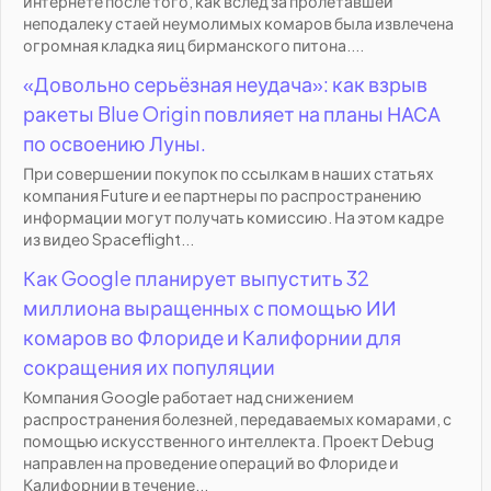
интернете после того, как вслед за пролетавшей
неподалеку стаей неумолимых комаров была извлечена
огромная кладка яиц бирманского питона....
«Довольно серьёзная неудача»: как взрыв
ракеты Blue Origin повлияет на планы НАСА
по освоению Луны.
При совершении покупок по ссылкам в наших статьях
компания Future и ее партнеры по распространению
информации могут получать комиссию. На этом кадре
из видео Spaceflight...
Как Google планирует выпустить 32
миллиона выращенных с помощью ИИ
комаров во Флориде и Калифорнии для
сокращения их популяции
Компания Google работает над снижением
распространения болезней, передаваемых комарами, с
помощью искусственного интеллекта. Проект Debug
направлен на проведение операций во Флориде и
Калифорнии в течение...