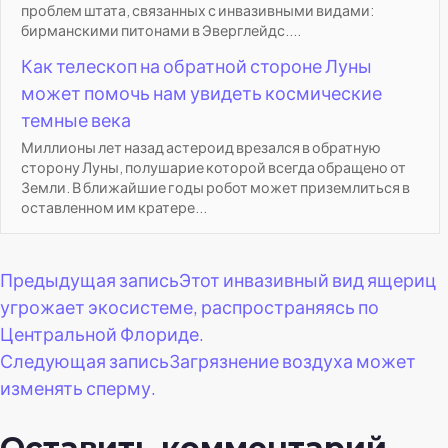
проблем штата, связанных с инвазивными видами:
бирманскими питонами в Эверглейдс....
Как телескоп на обратной стороне Луны
может помочь нам увидеть космические
темные века
Миллионы лет назад астероид врезался в обратную
сторону Луны, полушарие которой всегда обращено от
Земли. В ближайшие годы робот может приземлиться в
оставленном им кратере...
Навигация
Предыдущая запись
Этот инвазивный вид ящериц
угрожает экосистеме, распространяясь по
по
Центральной Флориде.
Следующая запись
Загрязнение воздуха может
записям
изменять сперму.