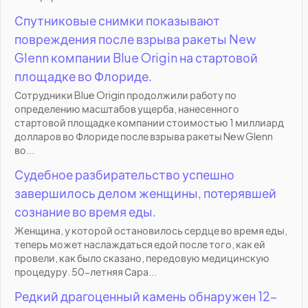
Спутниковые снимки показывают
повреждения после взрыва ракеты New
Glenn компании Blue Origin на стартовой
площадке во Флориде.
Сотрудники Blue Origin продолжили работу по
определению масштабов ущерба, нанесенного
стартовой площадке компании стоимостью 1 миллиард
долларов во Флориде после взрыва ракеты New Glenn
во...
Судебное разбирательство успешно
завершилось делом женщины, потерявшей
сознание во время еды.
Женщина, у которой остановилось сердце во время еды,
теперь может наслаждаться едой после того, как ей
провели, как было сказано, передовую медицинскую
процедуру. 50-летняя Сара...
Редкий драгоценный камень обнаружен 12-