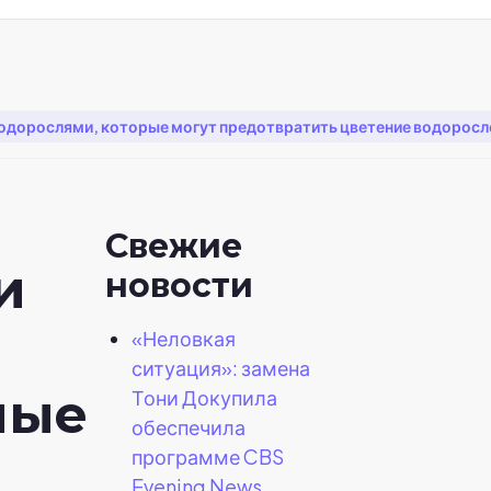
водорослями, которые могут предотвратить цветение водорослей
Свежие
и
новости
«Неловкая
ситуация»: замена
ные
Тони Докупила
обеспечила
программе CBS
Evening News