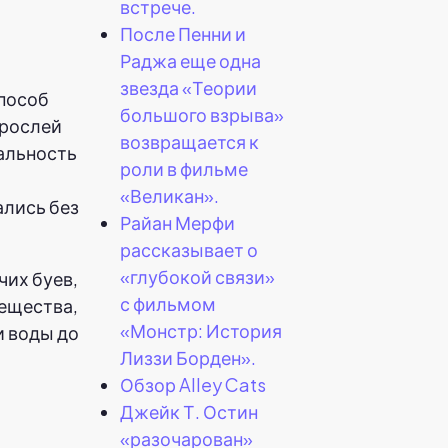
встрече.
После Пенни и
Раджа еще одна
звезда «Теории
способ
большого взрыва»
орослей
возвращается к
альность
роли в фильме
«Великан».
ались без
Райан Мерфи
рассказывает о
«глубокой связи»
чих буев,
с фильмом
ещества,
«Монстр: История
 воды до
Лиззи Борден».
Обзор Alley Cats
Джейк Т. Остин
«разочарован»