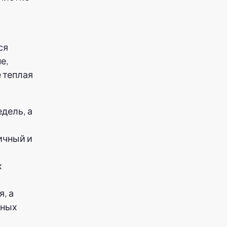
ся
е,
е теплая
дель, а
ичный и
х
, а
йных