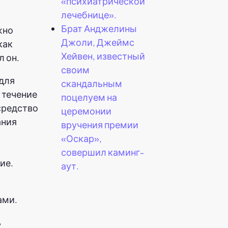
«психиатрической
лечебнице».
Брат Анджелины
жно
Джоли, Джеймс
как
Хейвен, известный
л он.
своим
для
скандальным
 течение
поцелуем на
средство
церемонии
ания
вручения премии
«Оскар»,
совершил каминг-
ие.
аут.
ами.
ь