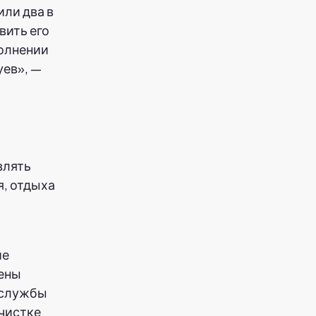
или два в
вить его
полнении
уев», —
влять
я, отдыха
ие
дены
 службы
очистке