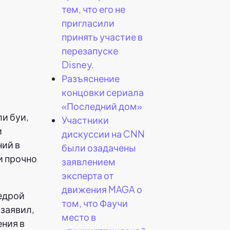
тем, что его не
пригласили
принять участие в
перезапуске
Disney.
Разъяснение
концовки сериала
«Последний дом»
и буи,
Участники
и
дискуссии на CNN
ний в
были озадачены
ни прочно
заявлением
эксперта от
движения MAGA о
едрой
том, что Фаучи
заявил,
место в
ения в