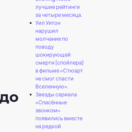
лучшие рейтинги
за четыре месяца.
Уил Уитон
нарушил
молчание по
поводу
шокирующей
смерти [спойлера]
в фильме «Стюарт
не смог спасти
Вселенную».
 до
Звезды сериала
«Спасённые
звонком»
появились вместе
на редкой