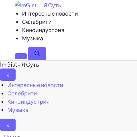
Интересные новости
Селебрити
Киноиндустрия
Музыка
Меню
Поиск
ImGist - Я Суть
×
Закрыть
Интересные новости
меню
Селебрити
Киноиндустрия
Музыка
×
Найти: