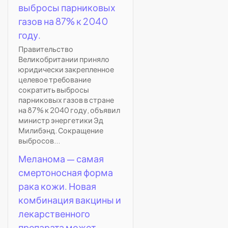
выбросы парниковых
газов на 87% к 2040
году.
Правительство
Великобритании приняло
юридически закрепленное
целевое требование
сократить выбросы
парниковых газов в стране
на 87% к 2040 году, объявил
министр энергетики Эд
Милибэнд. Сокращение
выбросов...
Меланома — самая
смертоносная форма
рака кожи. Новая
комбинация вакцины и
лекарственного
препарата может