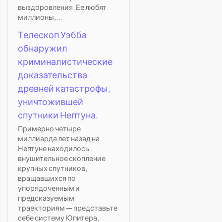
выздоровления. Ее любят
миллионы,...
Телескоп Уэбба
обнаружил
криминалистические
доказательства
древней катастрофы,
уничтожившей
спутники Нептуна.
Примерно четыре
миллиарда лет назад на
Нептуне находилось
внушительное скопление
крупных спутников,
вращавшихся по
упорядоченным и
предсказуемым
траекториям — представьте
себе систему Юпитера,