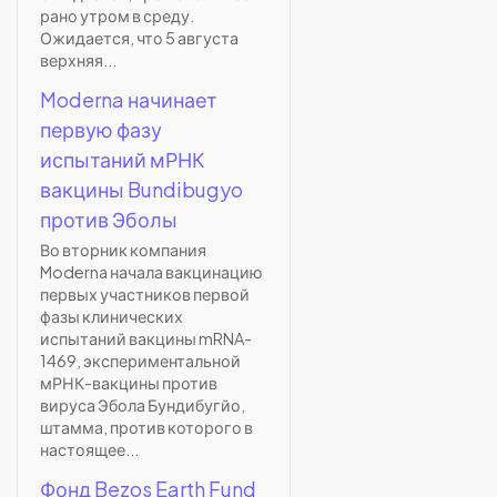
рано утром в среду.
Ожидается, что 5 августа
верхняя...
Moderna начинает
первую фазу
испытаний мРНК
вакцины Bundibugyo
против Эболы
Во вторник компания
Moderna начала вакцинацию
первых участников первой
фазы клинических
испытаний вакцины mRNA-
1469, экспериментальной
мРНК-вакцины против
вируса Эбола Бундибугйо,
штамма, против которого в
настоящее...
Фонд Bezos Earth Fund