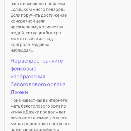
часто возникает проблема
«слишком много поваров».
Если поручить достижение
конкретной цели
чрезмерному количеству
людей, ситуация быстро
может выйти из-под
контроля. Недавно,
наблюдая...
Не распространяйте
фейковые
изображения
белоголового орлана
Джеки.
Пока известная в интернете
мать белоголового орла по
кличке Джеки продолжает
лечение от анемии, со всего
мира продолжают поступать
пожелания скорейшего