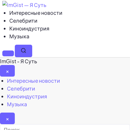
Интересные новости
Селебрити
Киноиндустрия
Музыка
Меню
Поиск
ImGist - Я Суть
×
Закрыть
Интересные новости
меню
Селебрити
Киноиндустрия
Музыка
×
Найти: