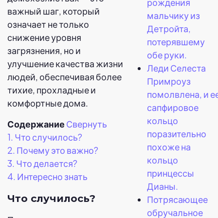
рождения
важный шаг, который
мальчику из
означает не только
Детройта,
снижение уровня
потерявшему
загрязнения, но и
обе руки.
улучшение качества жизни
Леди Селеста
людей, обеспечивая более
Примроуз
тихие, прохладные и
помолвлена, и е
комфортные дома.
сапфировое
кольцо
Содержание
Свернуть
поразительно
1.
Что случилось?
похоже на
2.
Почему это важно?
кольцо
3.
Что делается?
принцессы
4.
Интересно знать
Дианы.
Что случилось?
Потрясающее
обручальное