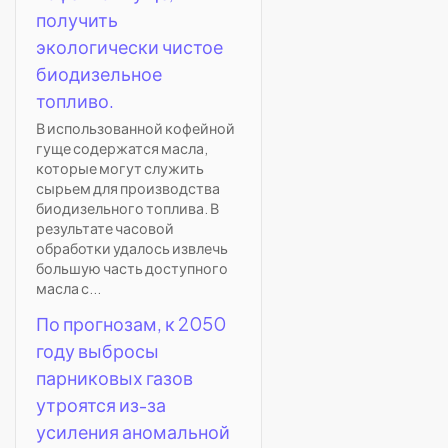
получить
экологически чистое
биодизельное
топливо.
В использованной кофейной
гуще содержатся масла,
которые могут служить
сырьем для производства
биодизельного топлива. В
результате часовой
обработки удалось извлечь
большую часть доступного
масла с...
По прогнозам, к 2050
году выбросы
парниковых газов
утроятся из-за
усиления аномальной