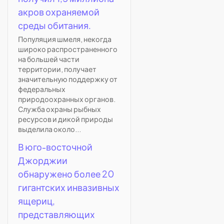
акров охраняемой
среды обитания.
Популяция шмеля, некогда
широко распространенного
на большей части
территории, получает
значительную поддержку от
федеральных
природоохранных органов.
Служба охраны рыбных
ресурсов и дикой природы
выделила около...
В юго-восточной
Джорджии
обнаружено более 20
гигантских инвазивных
ящериц,
представляющих