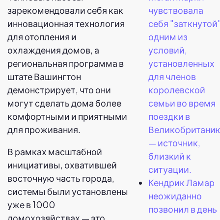
зарекомендовали себя как
чувствовала
инновационная технология
себя "заткнутой
для отопления и
одним из
охлаждения домов, а
условий,
региональная программа в
установленных
штате Вашингтон
для членов
демонстрирует, что они
королевской
могут сделать дома более
семьи во время
комфортными и приятными
поездки в
для проживания.
Великобритани
— источник,
В рамках масштабной
близкий к
инициативы, охватившей
ситуации.
восточную часть города,
Кендрик Ламар
системы были установлены
неожиданно
уже в 1000
позвонил в день
домохозяйствах — это