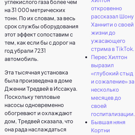
углекислого газа более чем
откровенно
на 31 000 метрических
рассказал Шону
тонн. По их словам, за весь
Ханнити о своей
срок службы оборудования
жизни до
этот эффект сопоставим с
ужасающего
тем, как если бы с дорог на
стрима в TikTok.
год убрали 7231
Перес Хилтон
автомобиль.
выразил
Эта тысячная установка
«глубокий стыд
была произведена в доме
и сожаление» за
Дженни Тредвей в Иссакуа.
несколько
Поскольку тепловые
месяцев до
насосы одновременно
своей
обогревают и охлаждают
госпитализации.
дом, Тредвей сказала, что
Бывшая няня
она рада наслаждаться
Кортни