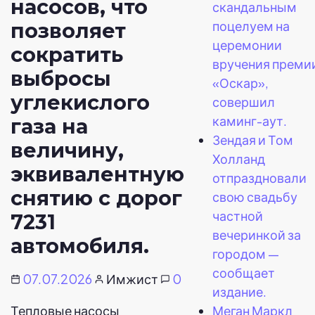
насосов, что
скандальным
поцелуем на
позволяет
церемонии
сократить
вручения преми
выбросы
«Оскар»,
углекислого
совершил
каминг-аут.
газа на
Зендая и Том
величину,
Холланд
эквивалентную
отпраздновали
снятию с дорог
свою свадьбу
частной
7231
вечеринкой за
автомобиля.
городом —
сообщает
07.07.2026
Имжист
0
издание.
Тепловые насосы
Меган Маркл