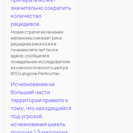
значительно сократить
количество
рецидивов.
Новая стратегия лечения
меланомы снижает риск
рецидива рака кожи в
течение пяти лет почти
вдвое, сообщили в
понедельник исследователи
из онкологического центра
NYU Langone Perlmutter...
Исчезновение на
большей части
территории привело к
тому, что находящийся
под угрозой
исчезновения шмель
получил 1,5 миллиона