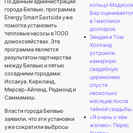
По данным администрации
кольцо Мэдисон
города Белвью, программа
Бир оцениваетс
Energy Smart Eastside уже
в 1 миллион
помогла установить
долларов.
тепловые насосы в 1000
Зендая и Том
домохозяйствах. Эта
Холланд
программа является
устроили
результатом партнерства
камерную
между Белвью и пятью
свадебную
соседними городами:
церемонию
Иссакуа, Киркланд,
спустя
Мерсер-Айленд, Редмонд и
несколько
Саммамиш.
месяцев после
тайной свадьбы.
Власти города Белвью
«Я очень о чём
заявили, что эти установки
жалею»: Перес
уже сократили выбросы
Хилтон