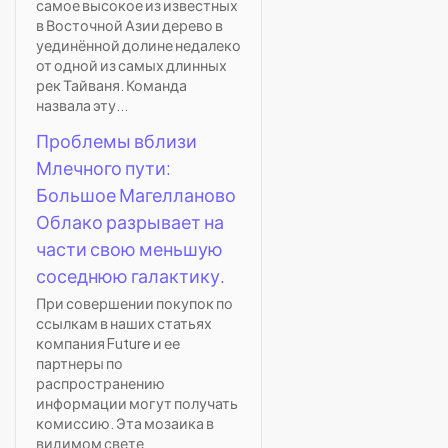
самое высокое из известных
в Восточной Азии дерево в
уединённой долине недалеко
от одной из самых длинных
рек Тайваня. Команда
назвала эту...
Проблемы вблизи
Млечного пути:
Большое Магелланово
Облако разрывает на
части свою меньшую
соседнюю галактику.
При совершении покупок по
ссылкам в наших статьях
компания Future и ее
партнеры по
распространению
информации могут получать
комиссию. Эта мозаика в
видимом свете