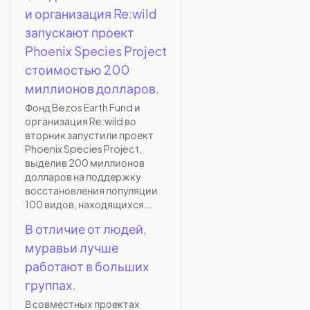
и организация Re:wild
запускают проект
Phoenix Species Project
стоимостью 200
миллионов долларов.
Фонд Bezos Earth Fund и
организация Re:wild во
вторник запустили проект
Phoenix Species Project,
выделив 200 миллионов
долларов на поддержку
восстановления популяции
100 видов, находящихся...
В отличие от людей,
муравьи лучше
работают в больших
группах.
В совместных проектах