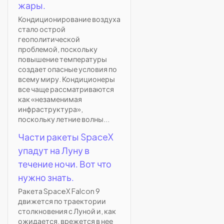
жары.
Кондиционирование воздуха
стало острой
геополитической
проблемой, поскольку
повышение температуры
создает опасные условия по
всему миру. Кондиционеры
все чаще рассматриваются
как «незаменимая
инфраструктура»,
поскольку летние волны...
Части ракеты SpaceX
упадут на Луну в
течение ночи. Вот что
нужно знать.
Ракета SpaceX Falcon 9
движется по траектории
столкновения с Луной и, как
ожидается, врежется в нее