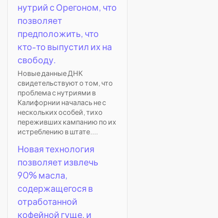
нутрий с Орегоном, что
позволяет
предположить, что
кто-то выпустил их на
свободу.
Новые данные ДНК
свидетельствуют о том, что
проблема с нутриями в
Калифорнии началась не с
нескольких особей, тихо
переживших кампанию по их
истреблению в штате....
Новая технология
позволяет извлечь
90% масла,
содержащегося в
отработанной
кофейной гуще, и