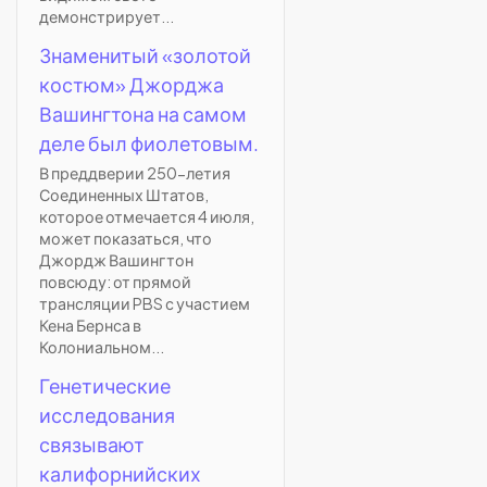
демонстрирует...
Знаменитый «золотой
костюм» Джорджа
Вашингтона на самом
деле был фиолетовым.
В преддверии 250-летия
Соединенных Штатов,
которое отмечается 4 июля,
может показаться, что
Джордж Вашингтон
повсюду: от прямой
трансляции PBS с участием
Кена Бернса в
Колониальном...
Генетические
исследования
связывают
калифорнийских