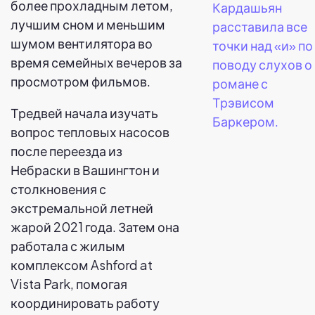
более прохладным летом,
Кардашьян
лучшим сном и меньшим
расставила все
шумом вентилятора во
точки над «и» по
время семейных вечеров за
поводу слухов о
просмотром фильмов.
романе с
Трэвисом
Тредвей начала изучать
Баркером.
вопрос тепловых насосов
после переезда из
Небраски в Вашингтон и
столкновения с
экстремальной летней
жарой 2021 года. Затем она
работала с жилым
комплексом Ashford at
Vista Park, помогая
координировать работу