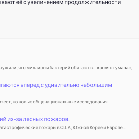
зывают её с увеличением продолжительности
ужили, что миллионы бактерий обитают в... каплях тумана»,
игаются вперед с удивительно небольшим
отест, но новые общенациональные исследования
ий из-за лесных пожаров.
катастрофические пожары в США, Южной Корее и Европе...