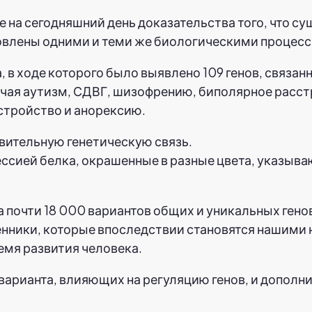
 на сегодняшний день доказательства того, что с
ловлены одними и теми же биологическими процес
а, в ходе которого было выявлено 109 генов, связ
ая аутизм, СДВГ, шизофрению, биполярное расст
стройство и анорексию.
ией белка, окрашенные в разные цвета, указывающ
а почти 18 000 вариантов общих и уникальных гено
енники, которые впоследствии становятся нашими 
ремя развития человека.
варианта, влияющих на регуляцию генов, и дополн