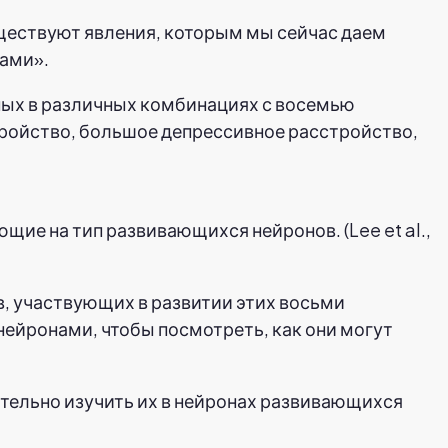
уществуют явления, которым мы сейчас даем
сами».
анных в различных комбинациях с восемью
ройство, большое депрессивное расстройство,
ие на тип развивающихся нейронов. (Lee et al.,
в, участвующих в развитии этих восьми
нейронами, чтобы посмотреть, как они могут
ительно изучить их в нейронах развивающихся