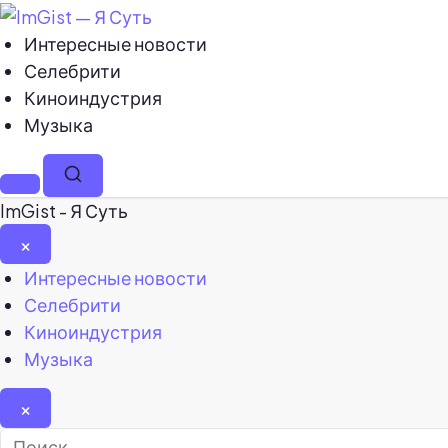
Интересные новости
Селебрити
Киноиндустрия
Музыка
Меню
Поиск
ImGist - Я Суть
×
Закрыть
Интересные новости
меню
Селебрити
Киноиндустрия
Музыка
×
Найти: