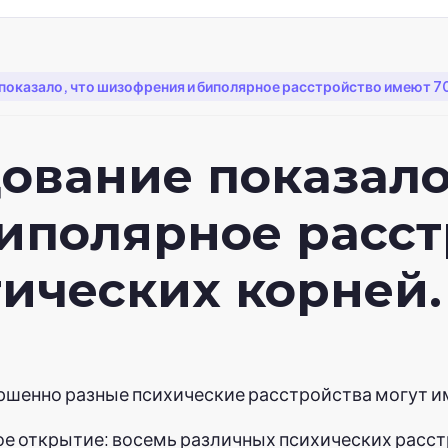
показало, что шизофрения и биполярное расстройство имеют 7
ование показало
иполярное расст
ических корней.
ршенно разные психические расстройства могут и
ое открытие: восемь различных психических расс