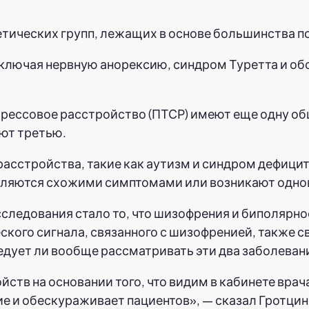
етических групп, лежащих в основе большинства п
ключая нервную анорексию, синдром Туретта и об
рессовое расстройство (ПТСР) имеют еще одну об
ют третью.
асстройства, такие как аутизм и синдром дефицит
оявляются схожими симптомами или возникают одн
следования стало то, что шизофрения и биполярно
еского сигнала, связанного с шизофренией, также 
дует ли вообще рассматривать эти два заболевани
ств на основании того, что видим в кабинете врач
е и обескураживает пациентов», — сказал Гротцин