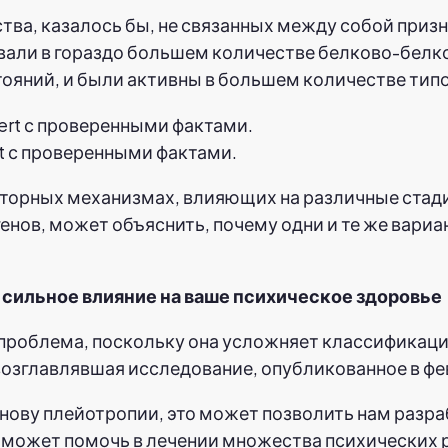
ва, казалось бы, не связанных между собой призна
али в гораздо большем количестве белково-белко
яний, и были активны в большем количестве типов
t с проверенными фактами.
торных механизмах, влияющих на различные стадии
 генов, может объяснить, почему одни и те же вар
 сильное влияние на ваше психическое здоровье
роблема, поскольку она усложняет классификацию
возглавлявшая исследование, опубликованное в фе
нову плейотропии, это может позволить нам разра
ь, может помочь в лечении множества психических