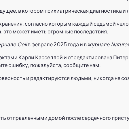
дущее, в котором психиатрическая диагностика и 
ранения, согласно которым каждый седьмой челов
а, это может иметь огромные последствия.
рнале Cell
в феврале 2025 года и в
журнале Nature
фактами Карли Касселлой и отредактирована Пите
ите ошибку, пожалуйста, сообщите нам.
товерность и редактируются людьми, никогда не с
ть отправленными домой после сердечного присту