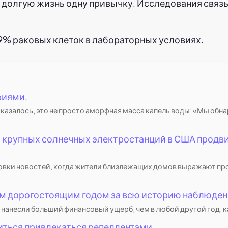
ою долгую жизнь одну привычку. Исследования свя
% раковых клеток в лабораторных условиях.
риями.
азалось, это не просто аморфная масса капель воды: «Мы обнар
о крупных солнечных электростанций в США продв
ловки новостей, когда жители близлежащих домов выражают пр
ым дорогостоящим годом за всю историю наблюден
 нанесли больший финансовый ущерб, чем в любой другой год: 
иться привлекаться репеллентами.