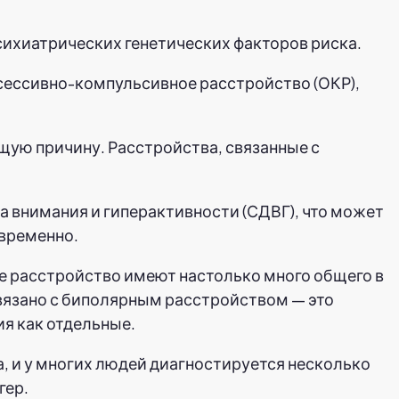
сихиатрических генетических факторов риска.
сессивно-компульсивное расстройство (ОКР),
щую причину. Расстройства, связанные с
а внимания и гиперактивности (СДВГ), что может
овременно.
е расстройство имеют настолько много общего в
связано с биполярным расстройством — это
я как отдельные.
а, и у многих людей диагностируется несколько
гер.