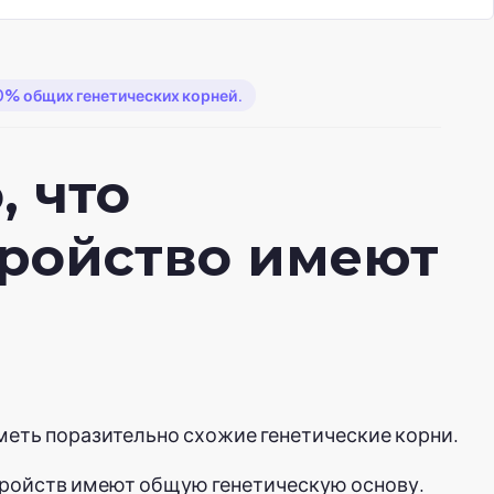
0% общих генетических корней.
, что
ройство имеют
меть поразительно схожие генетические корни.
тройств имеют общую генетическую основу.