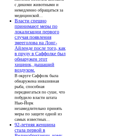
с дикими животными и
немедленно обращаться за
медицинской...
Власти спешно
принимают меры по
локализации первого
случая появления
змееголова на Лонг-
Айленде после того, как
в пруду в Саффолке был
обнаружен этот
хищник, дышащий
воздухом.
В округе Саффолк была
обнаружена инвазивная
рыба, способная
передвигаться по суше, что
побудило власти штата
Нью-Йорк
незамедлительно принять
меры по защите одной из
самых известных...
92-летняя женщина
стала первой в
Великобритании, кому