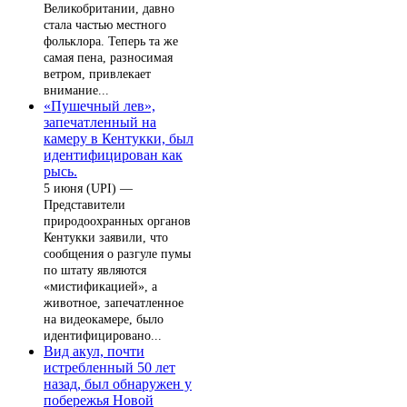
Великобритании, давно
стала частью местного
фольклора. Теперь та же
самая пена, разносимая
ветром, привлекает
внимание...
«Пушечный лев»,
запечатленный на
камеру в Кентукки, был
идентифицирован как
рысь.
5 июня (UPI) —
Представители
природоохранных органов
Кентукки заявили, что
сообщения о разгуле пумы
по штату являются
«мистификацией», а
животное, запечатленное
на видеокамере, было
идентифицировано...
Вид акул, почти
истребленный 50 лет
назад, был обнаружен у
побережья Новой