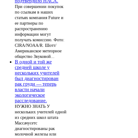
подтвердило НАСА.
При совершении покупок
по ссылкам в наших
статьях компания Future и
ее партнеры по
распространению
информации могут
получать комиссию. Фото:
CIRA/NOAA/R. Шотт/
Американское метеорное
общество Звуковой...
В одной и той же
средней школе у
нескольких учителей
был диагностирован
рак груди — теперь
власти начали
экологическое
расследование.
НУЖНО ЗНАТЬ У
нескольких учителей одной
из средних школ штата
Массачусетс
диагностированы рак
молочной железы или