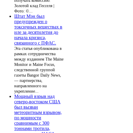
получать комиссию.
Золотой клад Гесселя |
Фото: ©...
Штат Мэн был
предупрежден о
токсичных веществах в
иле за десятилетия до
начала кризиса,
связанного с ПФАС.
Эта статья опубликована в
рамках сотрудничества
между изданием The Maine
Monitor и Maine Focus,
следственной группой
газеты Bangor Daily News,
— партнерства,
направленного на
укрепление...
Мощный взрыв над
северо-востоком США
был вызван
метеоритным взрывом,
по мощности
сравнимым с 300
тоннами тротила,