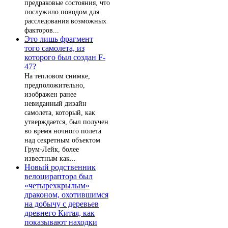
предраковые состояния, что
послужило поводом для
расследования возможных
факторов...
Это лишь фрагмент
того самолета, из
которого был создан F-
47?
На тепловом снимке,
предположительно,
изображен ранее
невиданный дизайн
самолета, который, как
утверждается, был получен
во время ночного полета
над секретным объектом
Грум-Лейк, более
известным как...
Новый родственник
велоцираптора был
«четырехкрылым»
драконом, охотившимся
на добычу с деревьев
древнего Китая, как
показывают находки