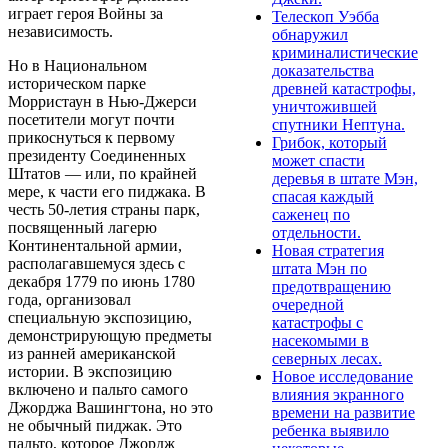
играет героя Войны за
Телескоп Уэбба
независимость.
обнаружил
криминалистические
Но в Национальном
доказательства
историческом парке
древней катастрофы,
Морристаун в Нью-Джерси
уничтожившей
посетители могут почти
спутники Нептуна.
прикоснуться к первому
Грибок, который
президенту Соединенных
может спасти
Штатов — или, по крайней
деревья в штате Мэн,
мере, к части его пиджака. В
спасая каждый
честь 50-летия страны парк,
саженец по
посвященный лагерю
отдельности.
Континентальной армии,
Новая стратегия
располагавшемуся здесь с
штата Мэн по
декабря 1779 по июнь 1780
предотвращению
года, организовал
очередной
специальную экспозицию,
катастрофы с
демонстрирующую предметы
насекомыми в
из ранней американской
северных лесах.
истории. В экспозицию
Новое исследование
включено и пальто самого
влияния экранного
Джорджа Вашингтона, но это
времени на развитие
не обычный пиджак. Это
ребенка выявило
пальто, которое Джордж