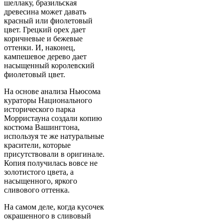
шеллаку, бразильская
древесина может давать
красный или фиолетовый
цвет. Грецкий орех дает
коричневые и бежевые
оттенки. И, наконец,
кампешевое дерево дает
насыщенный королевский
фиолетовый цвет.
На основе анализа Ньюсома
кураторы Национального
исторического парка
Морристауна создали копию
костюма Вашингтона,
используя те же натуральные
красители, которые
присутствовали в оригинале.
Копия получилась вовсе не
золотистого цвета, а
насыщенного, яркого
сливового оттенка.
На самом деле, когда кусочек
окрашенного в сливовый