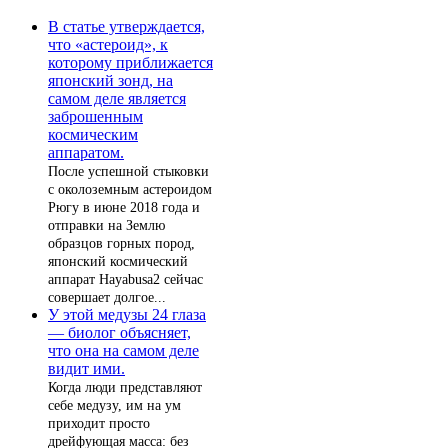
В статье утверждается,
что «астероид», к
которому приближается
японский зонд, на
самом деле является
заброшенным
космическим
аппаратом.
После успешной стыковки
с околоземным астероидом
Рюгу в июне 2018 года и
отправки на Землю
образцов горных пород,
японский космический
аппарат Hayabusa2 сейчас
совершает долгое...
У этой медузы 24 глаза
— биолог объясняет,
что она на самом деле
видит ими.
Когда люди представляют
себе медузу, им на ум
приходит просто
дрейфующая масса: без