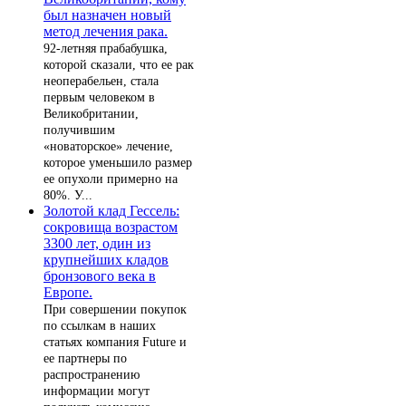
был назначен новый
метод лечения рака.
92-летняя прабабушка,
которой сказали, что ее рак
неоперабельен, стала
первым человеком в
Великобритании,
получившим
«новаторское» лечение,
которое уменьшило размер
ее опухоли примерно на
80%. У...
Золотой клад Гессель:
сокровища возрастом
3300 лет, один из
крупнейших кладов
бронзового века в
Европе.
При совершении покупок
по ссылкам в наших
статьях компания Future и
ее партнеры по
распространению
информации могут