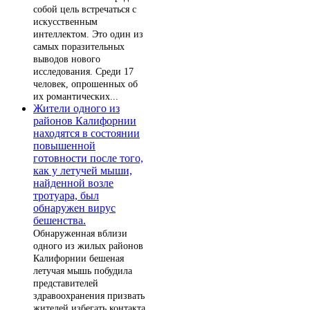
собой цель встречаться с
искусственным
интеллектом. Это один из
самых поразительных
выводов нового
исследования. Среди 17
человек, опрошенных об
их романтических...
Жители одного из
районов Калифорнии
находятся в состоянии
повышенной
готовности после того,
как у летучей мыши,
найденной возле
тротуара, был
обнаружен вирус
бешенства.
Обнаруженная вблизи
одного из жилых районов
Калифорнии бешеная
летучая мышь побудила
представителей
здравоохранения призвать
жителей избегать контакта