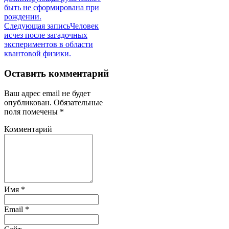
записям
быть не сформирована при
рождении.
Следующая запись
Человек
исчез после загадочных
экспериментов в области
квантовой физики.
Оставить комментарий
Ваш адрес email не будет
опубликован.
Обязательные
поля помечены
*
Комментарий
Имя
*
Email
*