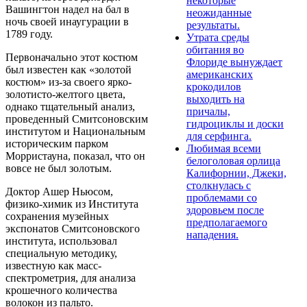
некоторые
Вашингтон надел на бал в
неожиданные
ночь своей инаугурации в
результаты.
1789 году.
Утрата среды
обитания во
Первоначально этот костюм
Флориде вынуждает
был известен как «золотой
американских
костюм» из-за своего ярко-
крокодилов
золотисто-желтого цвета,
выходить на
однако тщательный анализ,
причалы,
проведенный Смитсоновским
гидроциклы и доски
институтом и Национальным
для серфинга.
историческим парком
Любимая всеми
Морристауна, показал, что он
белоголовая орлица
вовсе не был золотым.
Калифорнии, Джеки,
столкнулась с
Доктор Ашер Ньюсом,
проблемами со
физико-химик из Института
здоровьем после
сохранения музейных
предполагаемого
экспонатов Смитсоновского
нападения.
института, использовал
специальную методику,
известную как масс-
спектрометрия, для анализа
крошечного количества
волокон из пальто.