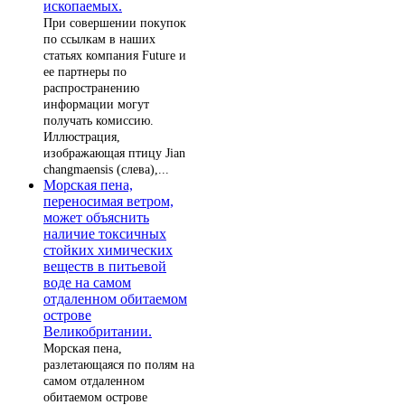
ископаемых.
При совершении покупок
по ссылкам в наших
статьях компания Future и
ее партнеры по
распространению
информации могут
получать комиссию.
Иллюстрация,
изображающая птицу Jian
changmaensis (слева),...
Морская пена,
переносимая ветром,
может объяснить
наличие токсичных
стойких химических
веществ в питьевой
воде на самом
отдаленном обитаемом
острове
Великобритании.
Морская пена,
разлетающаяся по полям на
самом отдаленном
обитаемом острове