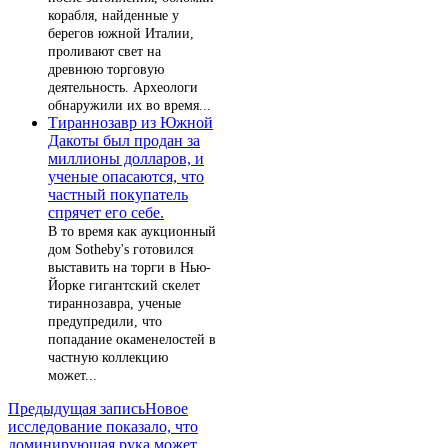
корабля, найденные у
берегов южной Италии,
проливают свет на
древнюю торговую
деятельность. Археологи
обнаружили их во время...
Тираннозавр из Южной
Дакоты был продан за
миллионы долларов, и
ученые опасаются, что
частный покупатель
спрячет его себе.
В то время как аукционный
дом Sotheby's готовился
выставить на торги в Нью-
Йорке гигантский скелет
тираннозавра, ученые
предупредили, что
попадание окаменелостей в
частную коллекцию
может...
Навигация
Предыдущая запись
Новое
исследование показало, что
по
доминирующая рука может