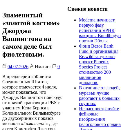
Свежие новости
Знаменитый
Moderna начинает
«золотой костюм»
первую фазу
Джорджа
испытаний мРНК
вакцины Bundibugyo
Вашингтона на
против Эболы
самом деле был
Фонд Bezos Earth
Fund и организация
фиолетовым.
Re:wild запускают
проект Phoenix
04.07.2026
Имжист
0
Species Project
стоимостью 200
В преддверии 250-летия
миллионов
Соединенных Штатов,
долларов.
которое отмечается 4 июля,
В отличие от людей,
может показаться, что
муравьи лучше
Джордж Вашингтон повсюду:
работают в больших
от прямой трансляции PBS с
группах.
участием Кена Бернса в
Не распространяйте
Колониальном Вильямсбурге
фейковые
до двухсерийных показов
изображения
мюзикла
«Гамильтон»
, где
белоголового орлана
актер Кристофер Джексон
Джеки.