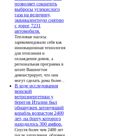
позволяет сократить
выбросы углекислого
газа на величину,
эквивалентную снятию
с дорог 7231
автомобиля.
Тепловые насосы
зарекомендовали себя как
инновационная технология
для отопления и
охлаждения домов, а
региональная программа в
штате Вашингтон
демонстрирует, что они
могут сделать дома более...
В ходе исследования
морской
ветроэнергетики у
берегов Италии был
обнаружен затонувший
корабль возрастом 2400
лет, на борту которого
находилось 300 амфор.
Спустя более чем 2400 лет
после затопления, обломки