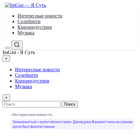
Перейти
к
Интересные новости
содержимому
Селебрити
Киноиндустрия
Музыка
Меню
Поиск
ImGist - Я Суть
×
Закрыть
меню
Интересные новости
Селебрити
Киноиндустрия
Музыка
×
Найти:
›
›
Интересные новости
Знаменитый «золотой костюм» Джорджа Вашингтона на самом
деле был фиолетовым.