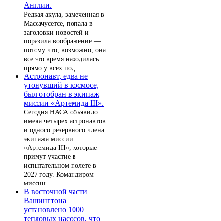
Англии.
Редкая акула, замеченная в
Массачусетсе, попала в
заголовки новостей и
поразила воображение —
потому что, возможно, она
все это время находилась
прямо у всех под...
Астронавт, едва не
утонувший в космосе,
был отобран в экипаж
миссии «Артемида III».
Сегодня НАСА объявило
имена четырех астронавтов
и одного резервного члена
экипажа миссии
«Артемида III», которые
примут участие в
испытательном полете в
2027 году. Командиром
миссии...
В восточной части
Вашингтона
установлено 1000
тепловых насосов, что