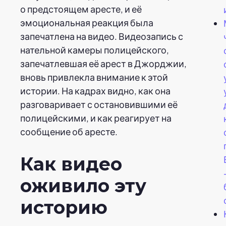
о предстоящем аресте, и её
эмоциональная реакция была
запечатлена на видео. Видеозапись с
нательной камеры полицейского,
запечатлевшая её арест в Джорджии,
вновь привлекла внимание к этой
истории. На кадрах видно, как она
разговаривает с остановившими её
полицейскими, и как реагирует на
сообщение об аресте.
Как видео
оживило эту
историю