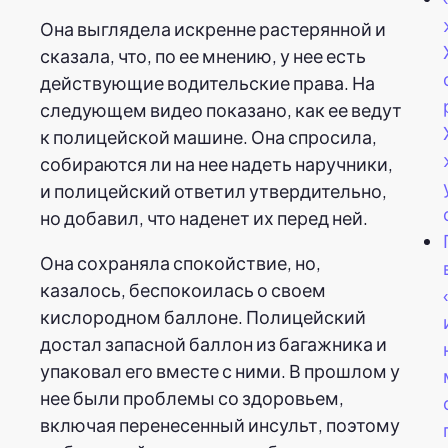
Она выглядела искренне растерянной и
сказала, что, по ее мнению, у нее есть
действующие водительские права. На
следующем видео показано, как ее ведут
к полицейской машине. Она спросила,
собираются ли на нее надеть наручники,
и полицейский ответил утвердительно,
но добавил, что наденет их перед ней.
Она сохраняла спокойствие, но,
казалось, беспокоилась о своем
кислородном баллоне. Полицейский
достал запасной баллон из багажника и
упаковал его вместе с ними. В прошлом у
нее были проблемы со здоровьем,
включая перенесенный инсульт, поэтому