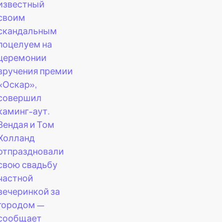
известный
своим
скандальным
поцелуем на
церемонии
вручения премии
«Оскар»,
совершил
каминг-аут.
Зендая и Том
Холланд
отпраздновали
свою свадьбу
частной
вечеринкой за
городом —
сообщает