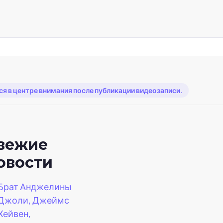
ся в центре внимания после публикации видеозаписи.
вежие
овости
Брат Анджелины
Джоли, Джеймс
Хейвен,