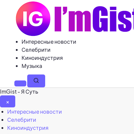
Интересные новости
Селебрити
Киноиндустрия
Музыка
Меню
Поиск
ImGist - Я Суть
×
Закрыть
Интересные новости
меню
Селебрити
Киноиндустрия