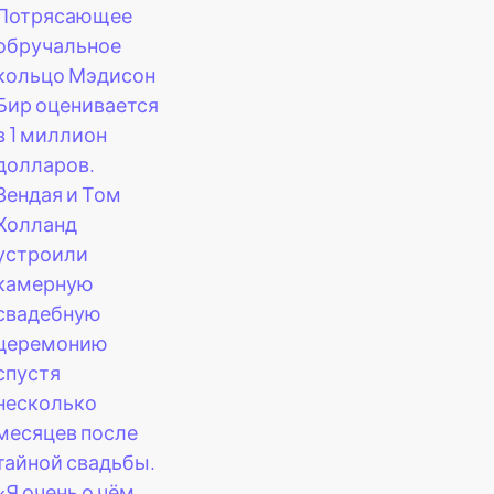
Потрясающее
обручальное
кольцо Мэдисон
Бир оценивается
в 1 миллион
долларов.
Зендая и Том
Холланд
устроили
камерную
свадебную
церемонию
спустя
несколько
месяцев после
тайной свадьбы.
«Я очень о чём