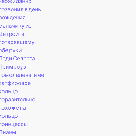
неожиданно
позвонил в день
рождения
мальчику из
Детройта,
потерявшему
обе руки.
Леди Селеста
Примроуз
помолвлена, и ее
сапфировое
кольцо
поразительно
похоже на
кольцо
принцессы
Дианы.