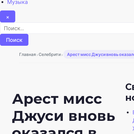
Музыка
×
Найти:
›
›
Главная
Селебрити
Арест мисс Джуси вновь оказал
С
Арест мисс
н
Джуси вновь
оказался в