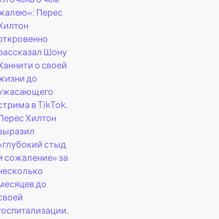
жалею»: Перес
Хилтон
откровенно
рассказал Шону
Ханнити о своей
жизни до
ужасающего
стрима в TikTok.
Перес Хилтон
выразил
«глубокий стыд
и сожаление» за
несколько
месяцев до
своей
госпитализации.