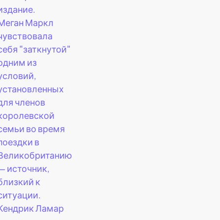
издание.
Меган Маркл
чувствовала
себя "заткнутой"
одним из
условий,
установленных
для членов
королевской
семьи во время
поездки в
Великобританию
— источник,
близкий к
ситуации.
Кендрик Ламар