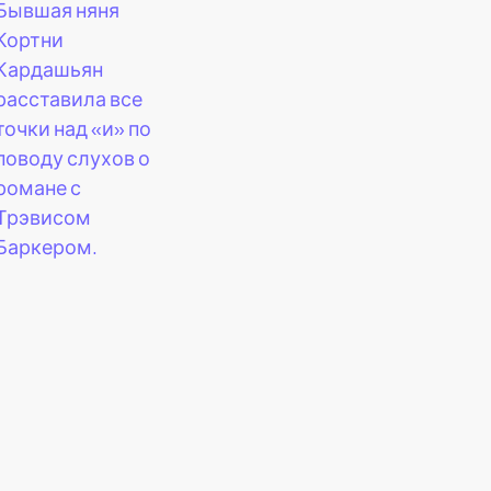
Бывшая няня
Кортни
Кардашьян
расставила все
точки над «и» по
поводу слухов о
романе с
Трэвисом
Баркером.