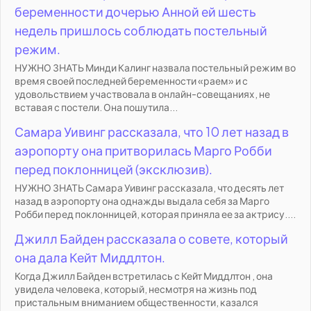
беременности дочерью Анной ей шесть
недель пришлось соблюдать постельный
режим.
НУЖНО ЗНАТЬ Минди Калинг назвала постельный режим во
время своей последней беременности «раем» и с
удовольствием участвовала в онлайн-совещаниях, не
вставая с постели. Она пошутила...
Самара Уивинг рассказала, что 10 лет назад в
аэропорту она притворилась Марго Робби
перед поклонницей (эксклюзив).
НУЖНО ЗНАТЬ Самара Уивинг рассказала, что десять лет
назад в аэропорту она однажды выдала себя за Марго
Робби перед поклонницей, которая приняла ее за актрису....
Джилл Байден рассказала о совете, который
она дала Кейт Миддлтон.
Когда Джилл Байден встретилась с Кейт Миддлтон , она
увидела человека, который, несмотря на жизнь под
пристальным вниманием общественности, казался