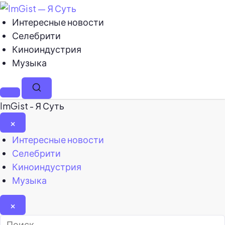
Интересные новости
Селебрити
Киноиндустрия
Музыка
Меню
Поиск
ImGist - Я Суть
×
Закрыть
Интересные новости
меню
Селебрити
Киноиндустрия
Музыка
×
Найти: