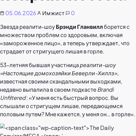
05.06.2026
Имжист
0
Звезда реалити-шоу
Брэнди Гланвилл
борется с
множеством проблем со здоровьем, включая
«замороженное лицо», а теперь утверждает, что
страдает от стригущего лишая в горле.
53-летняя бывшая участница
реалити-шоу
«Настоящие домохозяйки Беверли-Хиллз»,
известная своими скандальными выходками,
недавно выпалила в своем подкасте
Brandi
Unfiltered
: «У меня есть быстрый вопрос. Вы
слышали о стригущем лишае, передающемся
половым путем? Мне кажется, у меня он… в горле».