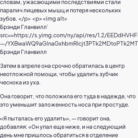
Брэнди Гланвилл‘
src=»https://s.yimg.com/ny/api/res/1.2/EEDdHV
—/YXBwaWQ9aGlnaGxhbmRlcjt3PTk2MDtoPTk2MTtjZj
Брэнди Гланвилл
Затем в апреле она срочно обратилась в центр
неотложной помощи, чтобы удалить зубчик
чеснока из уха.
Она говорит, что положила его туда в надежде, что
это уменьшит заложенность носа при простуде.
«Я пыталась его удалить», — говорит она,
добавляя: «Он упал еще ниже, и на следующий
день мне пришлось обратиться в отделение