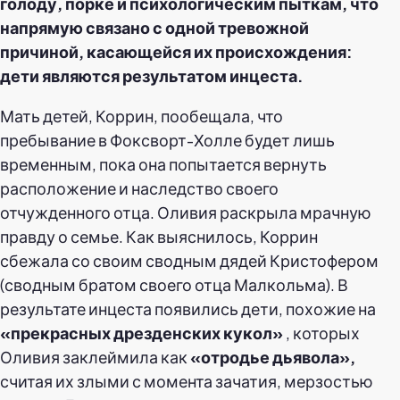
голоду, порке и психологическим пыткам, что
напрямую связано с одной тревожной
причиной, касающейся их происхождения:
дети являются результатом инцеста.
Мать детей, Коррин, пообещала, что
пребывание в Фоксворт-Холле будет лишь
временным, пока она попытается вернуть
расположение и наследство своего
отчужденного отца. Оливия раскрыла мрачную
правду о семье. Как выяснилось, Коррин
сбежала со своим сводным дядей Кристофером
(сводным братом своего отца Малкольма). В
результате инцеста появились дети, похожие на
«прекрасных дрезденских кукол»
, которых
Оливия заклеймила как
«отродье дьявола»,
считая их злыми с момента зачатия, мерзостью