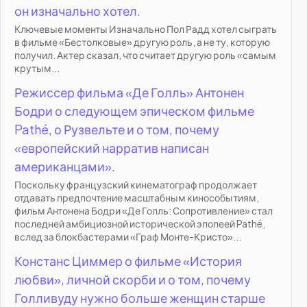
он изначально хотел.
Ключевые моменты Изначально Пол Радд хотел сыграть
в фильме «Бестолковые» другую роль, а не ту, которую
получил. Актер сказал, что считает другую роль «самым
крутым...
Режиссер фильма «Де Голль» Антонен
Бодри о следующем эпическом фильме
Pathé, о Рузвельте и о том, почему
«европейский нарратив написан
американцами».
Поскольку французский кинематограф продолжает
отдавать предпочтение масштабным кинособытиям,
фильм Антонена Бодри «Де Голль: Сопротивление» стал
последней амбициозной исторической эпопеей Pathé,
вслед за блокбастерами «Граф Монте-Кристо»...
Констанс Циммер о фильме «История
любви», личной скорби и о том, почему
Голливуду нужно больше женщин старше