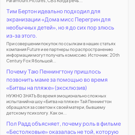
Paramount Pictures, CBS Когда речь...
Тим Бертон идеально подходил для
экранизации «Дома мисс Перегрин для
необычных детей», но я до сих пор злюсь
из-за этого.
При совершении покупок по ссылкам в наших статьях
компания Future и ее партнеры по распространению
информации могут получать комиссию. Источник: 20th
Century Fox Я большой...
Почему Таю Пеннингтону пришлось
позвонить маме за помощью во время
«Битвы на пляже» (эксклюзив)
НУЖНО ЗНАТЬ Во время эмоционально сложных
испытаний на шоу «Битва на пляже» Тай Пеннингтон
обращался за советом к своей матери, бывшему
детскому психологу. Как он...
Пол Радд объясняет, почему роль в фильме
«Бестолковые» оказалась не той, которую