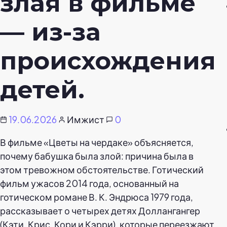
злая в фильме
— из-за
происхождения
детей.
19.06.2026
Имжист
0
В фильме «Цветы на чердаке» объясняется,
почему бабушка была злой: причина была в
этом тревожном обстоятельстве. Готический
фильм ужасов 2014 года, основанный на
готическом романе В. К. Эндрюса 1979 года,
рассказывает о четырех детях Доллангангер
(Кэти, Крис, Кори и Кэрри), которые переезжают