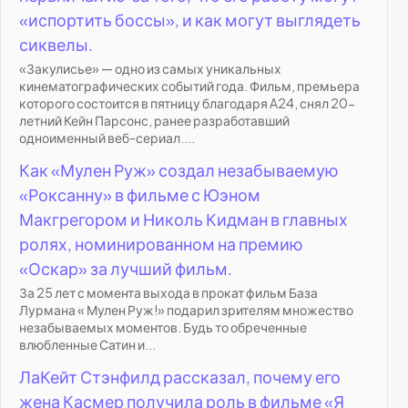
«испортить боссы», и как могут выглядеть
сиквелы.
«Закулисье» — одно из самых уникальных
кинематографических событий года. Фильм, премьера
которого состоится в пятницу благодаря A24, снял 20-
летний Кейн Парсонс, ранее разработавший
одноименный веб-сериал....
Как «Мулен Руж» создал незабываемую
«Роксанну» в фильме с Юэном
Макгрегором и Николь Кидман в главных
ролях, номинированном на премию
«Оскар» за лучший фильм.
За 25 лет с момента выхода в прокат фильм База
Лурмана « Мулен Руж!» подарил зрителям множество
незабываемых моментов. Будь то обреченные
влюбленные Сатин и...
ЛаКейт Стэнфилд рассказал, почему его
жена Касмер получила роль в фильме «Я