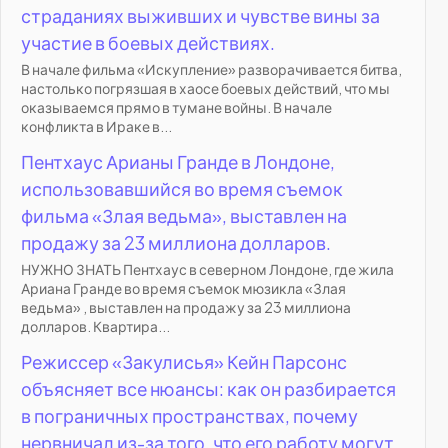
страданиях выживших и чувстве вины за
участие в боевых действиях.
В начале фильма «Искупление» разворачивается битва,
настолько погрязшая в хаосе боевых действий, что мы
оказываемся прямо в тумане войны. В начале
конфликта в Ираке в...
Пентхаус Арианы Гранде в Лондоне,
использовавшийся во время съемок
фильма «Злая ведьма», выставлен на
продажу за 23 миллиона долларов.
НУЖНО ЗНАТЬ Пентхаус в северном Лондоне, где жила
Ариана Гранде во время съемок мюзикла «Злая
ведьма» , выставлен на продажу за 23 миллиона
долларов. Квартира...
Режиссер «Закулисья» Кейн Парсонс
объясняет все нюансы: как он разбирается
в пограничных пространствах, почему
нервничал из-за того, что его работу могут