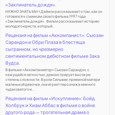
«Заклинатель дождя».
НУЖНО ЗНАТЬ Мэтт Дэймон рассказывает о том, как он
готовился к съемкам своего фильма 1997 года
«Заклинатель дождя» . Фильм рассказывает историю
молодого юриста, который...
Рецензия на фильм «Аккомпанист»: Сьюзан
Сарандон и Обри Плаза в блестяще
сыгранном, но чрезмерно
сентиментальном дебютном фильме Зака
Вудса.
В фильме «Аккомпаниатор» Сьюзан Сарандон, с
кажущейся легкостью, демонстрирует высокую
степень сложности. В роли Сильвии, приемной матери
маленькой девочки, она играет персонажа немного
чудаковатого и...
Рецензия на фильм «Искупление»: Бойд
Холбрук и Хиам Аббас в фильме о войне
другого рода — трогательная драма о