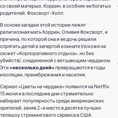
со своей матерью, Коррин, в особняк ее богатых
родителей, Фоксворт-Холл.
В основе загадки этой истории лежит
религиозная мать Коррин, Оливия Фоксворт, и
причина, по которой она и ее дочь решили
спрятать детей в запертой комнате (похоже на
сюжет «Корпоративного отдыха», но без
убийств), соединенной с ветшающим чердаком.
Эти
«несколько дней»
превращаются в годы
изоляции, пренебрежения и насилия.
Сериал «Цветы на чердаке» появился на Netflix
15 июня и в последние дни стремительно
набирает популярность среди американских
зрителей, заняв 2-е место в десятке лучших
телешоу стримингового сервиса в США.