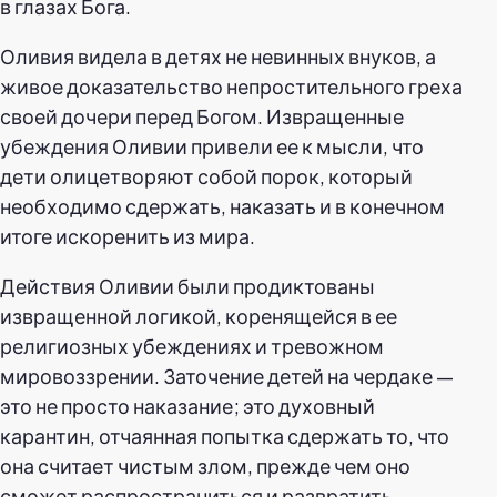
в глазах Бога.
Оливия видела в детях не невинных внуков, а
живое доказательство непростительного греха
своей дочери перед Богом. Извращенные
убеждения Оливии привели ее к мысли, что
дети олицетворяют собой порок, который
необходимо сдержать, наказать и в конечном
итоге искоренить из мира.
Действия Оливии были продиктованы
извращенной логикой, коренящейся в ее
религиозных убеждениях и тревожном
мировоззрении. Заточение детей на чердаке —
это не просто наказание; это духовный
карантин, отчаянная попытка сдержать то, что
она считает чистым злом, прежде чем оно
сможет распространиться и развратить