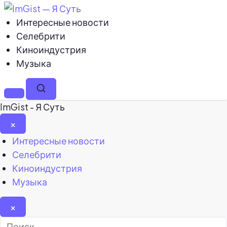
Интересные новости
Селебрити
Киноиндустрия
Музыка
Меню
Поиск
ImGist - Я Суть
×
Закрыть
Интересные новости
меню
Селебрити
Киноиндустрия
Музыка
×
Найти: