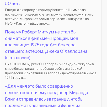
50 лет.
Глядя на актерскую карьеру Констанс Циммер за
последние три десятилетия, можно предположить, что
актриса, сыгравшая роли в сериалах « Антураж » на
HBO, «Карточный домик»...
Почему Роберт Митчум не стал бы
сниматься в фильме «Прощай, моя
красавица» 1975 года без боксера,
ставшего актером, Джека О'Халлорана
(эксклюзив)
НУЖНО ЗНАТЬ Джек О'Халлоран был видной фигурой в
мире бокса, когда попробовал себя в актёрской
профессии. 83-летний О'Халлоран дебютировал в кино в
1975 году в...
«Для меня это было совершенно
непонятно»: почему продюсер Миранда
Бэйли отправилась за границу, чтобы
поддержать независимый фильм из