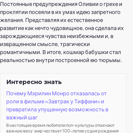
Постоянные предупреждения Оливии о грехе и
проклятии посеяли в их умах идею запретного
желания. Представляя их естественное
развитие как нечто чудовищное, она сделала их
зарождающиеся чувства неизбежными и, в
извращенном смысле, трагически
романтичными. В итоге, кошмар бабушки стал
реальностью внутри построенной ею тюрьмы.
Интересно знать
Почему Мэрилин Монро отказалась от
роли в фильме «Завтрак у Тиффани» и
превратила упущенную возможность в
важный шаг
В настоящее время любители поп-культуры отмечают
важную веху: мир чествует 100-летие со дня рождения