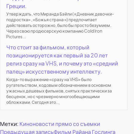
Греции.
Утверждать, что Миранда Бэйли ( «Дневник девочки-
подростка» , «Божья страна ») предпочитает
действовать осторожно, было бы просто безумием.
Через свою продюсерскую компанию Cold Iron
Pictures...
Что стоит за фильмом, который
позиционируется как первый за 20 лет
релиз сразу на VHS, и почему это «средний
палец» искусственному интеллекту.
Когда-то выражение «сразу на VHS» было
ругательством, кодовым обозначением в основном
ужасных дешевых фильмов, снятых практически за
бесценок, но с чрезмерно многообещающими
обложками. Сегодня это...
Метки:
Киноновости прямо со съемки
Навигация
Предыдущая запись
Фильм Райана Гослинга