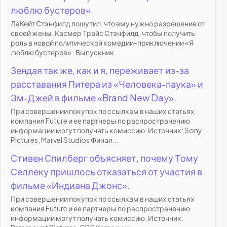
люблю бустеров».
ЛаКейт Стэнфилд пошутил, что ему нужно разрешение от
своей жены, Касмер Трайс Стэнфилд, чтобы получить
роль в новой политической комедии-приключении «Я
люблю бустеров» . Выпускник...
Зендая так же, как и я, переживает из-за
расставания Питера из «Человека-паука» и
Эм-Джей в фильме «Brand New Day».
При совершении покупок по ссылкам в наших статьях
компания Future и ее партнеры по распространению
информации могут получать комиссию. Источник: Sony
Pictures, Marvel Studios Финал...
Стивен Спилберг объясняет, почему Тому
Селлеку пришлось отказаться от участия в
фильме «Индиана Джонс».
При совершении покупок по ссылкам в наших статьях
компания Future и ее партнеры по распространению
информации могут получать комиссию. Источник: