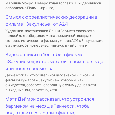
Мэрилин Монро . Невероятная толпа из 1037 двойников
собралась в Палм-Спрингс,...
Смысл сюрреалистических декораций в
фильме «Закулисье» от A24
Художник-постановщик Дэнни Верметт оказался в
редкой для себя дилемме на съемочной площадке
сюрреалистического фильма ужасов A24 « Закулисье»:
ему нужно было перенести визуальный стиль и...
Видеоролики на YouTube о фильме
«Закулисье», которые стоит посмотреть до
или после просмотра.
Даже если вы относительно мало знакомы с новым
фильмом ужасов «Закулисье» , который, как
ожидается, соберет невероятную сумму денег в эти
выходные, вы, вероятно, хотя...
Мэтт Дэймон рассказал, что устроился
барменом на месяц в Теннесси, чтобы
подготовиться к роли в фильме