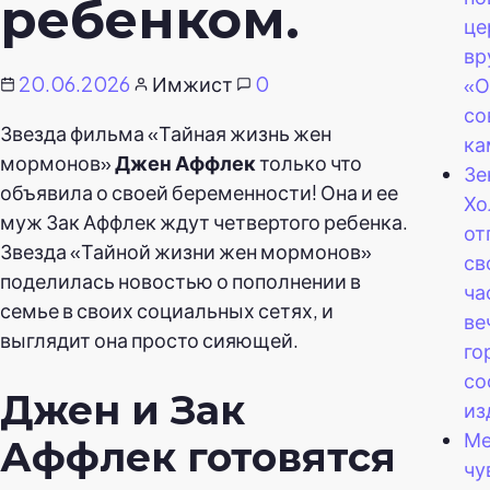
ребенком.
це
вр
20.06.2026
Имжист
0
«О
со
Звезда фильма «Тайная жизнь жен
ка
мормонов»
Джен Аффлек
только что
Зе
объявила о своей беременности! Она и ее
Хо
муж Зак Аффлек ждут четвертого ребенка.
от
Звезда «Тайной жизни жен мормонов»
св
поделилась новостью о пополнении в
ча
семье в своих социальных сетях, и
ве
выглядит она просто сияющей.
го
со
Джен и Зак
из
Ме
Аффлек готовятся
чу