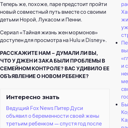
ра
Теперь же, похоже, паре предстоит пройти
Ха
новый совместный путь вместе со своими
жи
детьми Норой, Лукасом и Пенни.
уж
Сериал «Тайная жизнь жен мормонов»
ст
доступен для просмотра на Hulu и Disney+.
Пе
вы
РАССКАЖИТЕ НАМ – ДУМАЛИ ЛИ ВЫ,
«г
ЧТО У ДЖЕН И ЗАКА БЫЛИ ПРОБЛЕМЫ В
и 
СЕМЕЙНОМ КОНТРОЛЕ? ВАС УДИВИЛО ЕЕ
не
ОБЪЯВЛЕНИЕ О НОВОМ РЕБЕНКЕ?
ме
св
го
Интересно знать
Бы
Ведущий Fox News Питер Дуси
Ко
объявил о беременности своей жены
Ка
третьим ребенком — спустя год после
ра