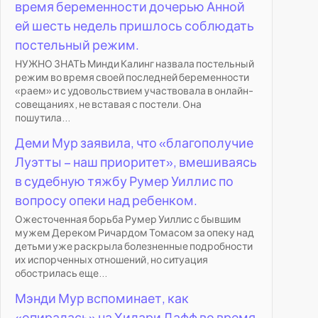
время беременности дочерью Анной
ей шесть недель пришлось соблюдать
постельный режим.
НУЖНО ЗНАТЬ Минди Калинг назвала постельный
режим во время своей последней беременности
«раем» и с удовольствием участвовала в онлайн-
совещаниях, не вставая с постели. Она
пошутила...
Деми Мур заявила, что «благополучие
Луэтты – наш приоритет», вмешиваясь
в судебную тяжбу Румер Уиллис по
вопросу опеки над ребенком.
Ожесточенная борьба Румер Уиллис с бывшим
мужем Дереком Ричардом Томасом за опеку над
детьми уже раскрыла болезненные подробности
их испорченных отношений, но ситуация
обострилась еще...
Мэнди Мур вспоминает, как
«опиралась» на Хилари Дафф во время