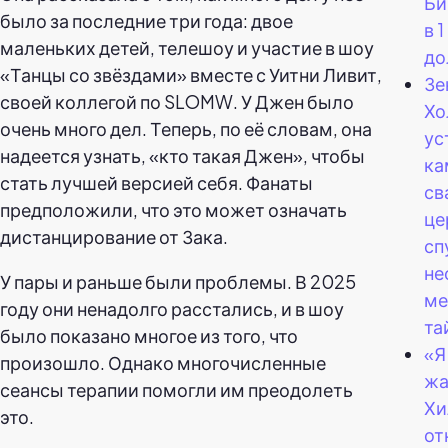
Би
было за последние три года: двое
в 
маленьких детей, телешоу и участие в шоу
до
«Танцы со звёздами» вместе с Уитни Ливит,
Зе
своей коллегой по SLOMW. У Джен было
Хо
очень много дел. Теперь, по её словам, она
ус
надеется узнать, «кто такая Джен», чтобы
ка
стать лучшей версией себя. Фанаты
св
предположили, что это может означать
це
дистанцирование от Зака.
сп
не
У пары и раньше были проблемы. В 2025
ме
году они ненадолго расстались, и в шоу
та
было показано многое из того, что
«Я
произошло. Однако многочисленные
жа
сеансы терапии помогли им преодолеть
Хи
это.
от