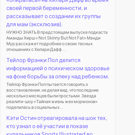
своей первой беременности, и
рассказывает о создании их группы
для мам (эксклюзив).
НУЖНО ЗНАТЬ В предстоящем выпуске подкаста
Аманды Хирш « Not Skinny But Not Fat» Мэнди
Мур расскажет подробнее о своих тесных
отношениях с Хилари Дафф....
Тейлор Фрэнки Пол делится
информацией о психическом здоровье
на фоне борьбы за опеку над ребенком.
Тейлор Фрэнки Пол пытается говорить о
восстановлении, не делая вид, что последние
несколько месяцев были простыми. Звезда
реалити-шоу «Тайная жизнь жен мормонов»
поделилась в социальных...
Кэти Остин отреагировала на шок тех,
кто узнал о её участии в показе
купальников Sports Illustrated во