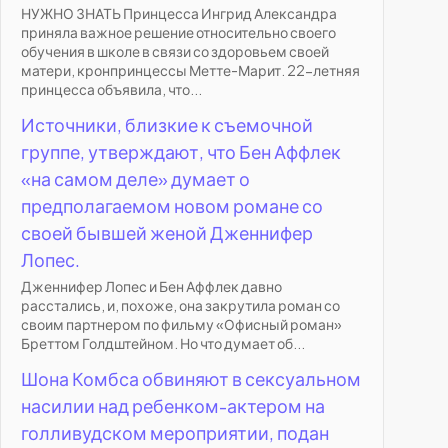
НУЖНО ЗНАТЬ Принцесса Ингрид Александра
приняла важное решение относительно своего
обучения в школе в связи со здоровьем своей
матери, кронпринцессы Метте-Марит. 22-летняя
принцесса объявила, что...
Источники, близкие к съемочной
группе, утверждают, что Бен Аффлек
«на самом деле» думает о
предполагаемом новом романе со
своей бывшей женой Дженнифер
Лопес.
Дженнифер Лопес и Бен Аффлек давно
расстались, и, похоже, она закрутила роман со
своим партнером по фильму «Офисный роман»
Бреттом Голдштейном. Но что думает об...
Шона Комбса обвиняют в сексуальном
насилии над ребенком-актером на
голливудском мероприятии, подан