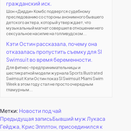
гражданский иск.
Шон «Дидди» Комбс подвергся судебному
преследованию со стороны анонимного бывшего
детского актера, который утверждает, что
музыкальный магнат совершил в отношении него
сексуальное насилие на голливудском...
Кэти Остин рассказала, почему она
отказалась пропустить съемку для SI
Swimsuit во время беременности.
Для фитнес-предпринимательницы и
шестикратной модели журнала Sports Illustrated
Swimsuit Кэти Остин показ SI Swimsuit Miami Swim
Week в этом году стал не просто очередным
гламурным...
Метки:
Новости под чай
Навигация
Предыдущая запись
Бывший муж Лукаса
Гейджа, Крис Эпплтон, присоединился к