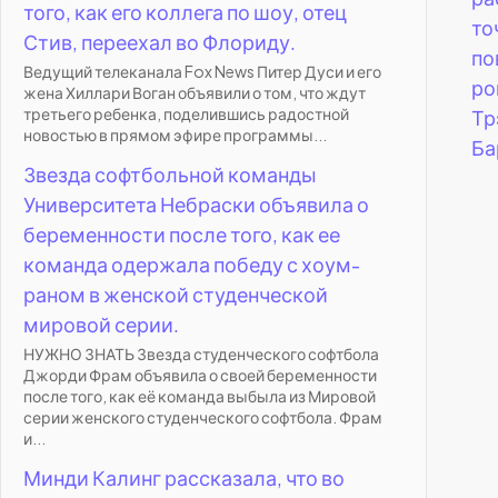
того, как его коллега по шоу, отец
то
Стив, переехал во Флориду.
по
Ведущий телеканала Fox News Питер Дуси и его
ро
жена Хиллари Воган объявили о том, что ждут
третьего ребенка, поделившись радостной
Тр
новостью в прямом эфире программы...
Ба
Звезда софтбольной команды
Университета Небраски объявила о
беременности после того, как ее
команда одержала победу с хоум-
раном в женской студенческой
мировой серии.
НУЖНО ЗНАТЬ Звезда студенческого софтбола
Джорди Фрам объявила о своей беременности
после того, как её команда выбыла из Мировой
серии женского студенческого софтбола. Фрам
и...
Минди Калинг рассказала, что во