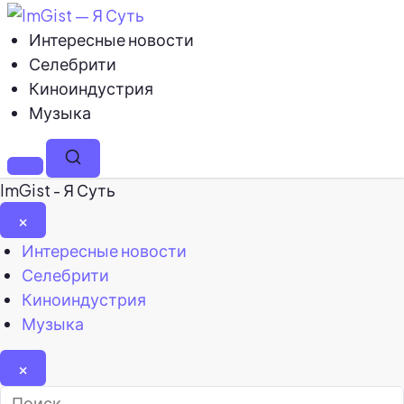
Интересные новости
Селебрити
Киноиндустрия
Музыка
Меню
Поиск
ImGist - Я Суть
×
Закрыть
Интересные новости
меню
Селебрити
Киноиндустрия
Музыка
×
Найти: