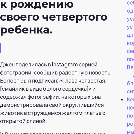
к рождению
се
од
своего четвертого
ус
ус
ребенка.
дл
ко
се
по
Джен поделилась в Instagram серией
Ве
фотографий, сообщив радостную новость.
— 
Ее пост был подписан: «Глава четвертая.
бл
[смайлик в виде белого сердечка]» и
си
содержал фотографии, на которых она
Ке
демонстрировала свой округлившийся
не
животик в струящемся желтом платье с
по
открытой спиной.
ро
ма