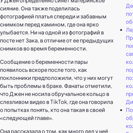
У Джен определенно сияет материнское
Де
сияние. Она также поделилась
по
фотографией платья спереди и забавным
об
снимком перед камином, где она ярко
Ле
улыбается. Ни на одной из фотографий в
Пр
посте нет Зака, в отличие от ее предыдущих
по
снимков во время беременности.
са
ко
Сообщение о беременности пары
по
появилось вскоре после того, как
по
поклонники предположили, что у них могут
ко
быть проблемы в браке. Фанаты отметили,
пр
что Джен не носила обручальное кольцо в
Ди
слезливом видео в TikTok, где она говорила
По
о попытках понять, кто она такая в своей
об
«следующей главе».
ко
Она рассказала о том, как много дел у неё