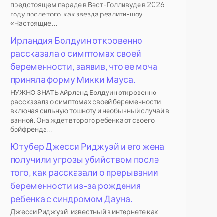
предстоящем параде в Вест-Голливуде в 2026
году после того, как звезда реалити-шоу
«Настоящие...
Ирландия Болдуин откровенно
рассказала о симптомах своей
беременности, заявив, что ее моча
приняла форму Микки Мауса.
НУЖНО ЗНАТЬ Айрленд Болдуин откровенно
рассказала о симптомах своей беременности,
включая сильную тошноту и необычный случай в
ванной. Она ждет второго ребенка от своего
бойфренда...
Ютубер Джесси Риджуэй и его жена
получили угрозы убийством после
того, как рассказали о прерывании
беременности из-за рождения
ребенка с синдромом Дауна.
Джесси Риджуэй, известный в интернете как