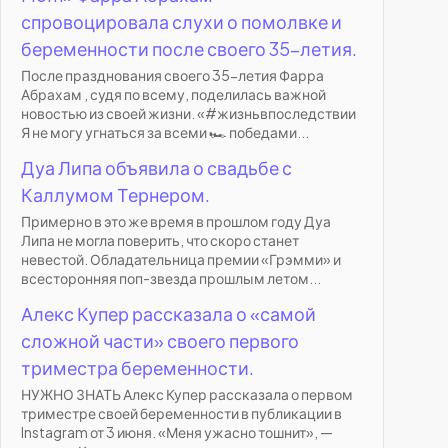
спровоцировала слухи о помолвке и
беременности после своего 35-летия.
После празднования своего 35-летия Фарра
Абрахам , судя по всему, поделилась важной
новостью из своей жизни. «#жизньвпоследствии
Я не могу угнаться за всеми 🏎️ победами...
Дуа Липа объявила о свадьбе с
Каллумом Тернером.
Примерно в это же время в прошлом году Дуа
Липа не могла поверить, что скоро станет
невестой. Обладательница премии «Грэмми» и
всесторонняя поп-звезда прошлым летом...
Алекс Купер рассказала о «самой
сложной части» своего первого
триместра беременности.
НУЖНО ЗНАТЬ Алекс Купер рассказала о первом
триместре своей беременности в публикации в
Instagram от 3 июня. «Меня ужасно тошнит», —