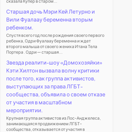
сказала Купер в старом...
Старшая дочь Мэри Кей Летурно и
Вили Фуалаау беременна вторым
ребенком.
Спустя всего год после рождения своего первого
ребенка, Одри Фуалаау беременна и ждет
второго малыша от своего жениха Итана Тела
Портера . Одри — старшая...
Звезда реалити-шоу «Домохозяйки»
Кэти Хилтон вызвала волну критики
после того, как группа активистов,
выступающих за права ЛГБТ-
сообщества, объявила о своем отказе
от участия в масштабном
мероприятии.
Крупная группа активистов из Лос-Анджелеса,
занимающаяся продвижением ЛГБТ-
сообщества, отказывается от участия в