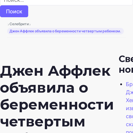
›
›
Селебрити
Джен Аффлек объявила о беременности четвертым ребенком.
Св
Джен Аффлек
но
объявила о
Бр
Дж
беременности
Хе
из
св
четвертым
ск
по