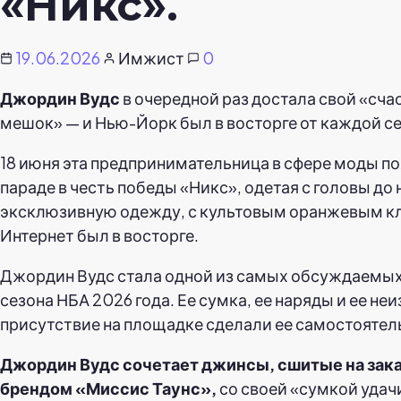
«Никс».
19.06.2026
Имжист
0
Джордин Вудс
в очередной раз достала свой «сч
мешок» — и Нью-Йорк был в восторге от каждой с
18 июня эта предпринимательница в сфере моды по
параде в честь победы «Никс», одетая с головы до 
эксклюзивную одежду, с культовым оранжевым кл
Интернет был в восторге.
Джордин Вудс стала одной из самых обсуждаемых
сезона НБА 2026 года. Ее сумка, ее наряды и ее не
присутствие на площадке сделали ее самостоятел
Джордин Вудс сочетает джинсы, сшитые на зака
брендом «Миссис Таунс»,
со своей «сумкой удач