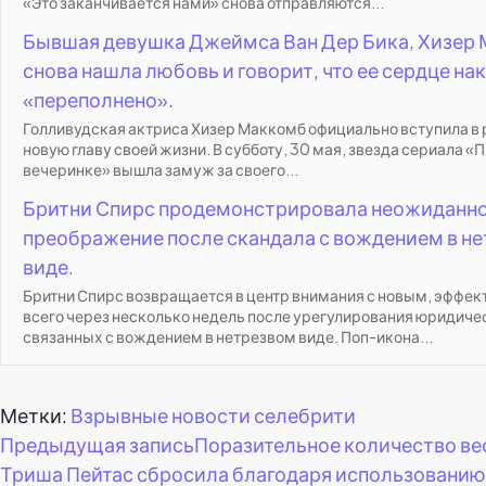
«Это заканчивается нами» снова отправляются...
Бывшая девушка Джеймса Ван Дер Бика, Хизер
снова нашла любовь и говорит, что ее сердце на
«переполнено».
Голливудская актриса Хизер Маккомб официально вступила в
новую главу своей жизни. В субботу, 30 мая, звезда сериала «П
вечеринке» вышла замуж за своего...
Бритни Спирс продемонстрировала неожиданн
преображение после скандала с вождением в н
виде.
Бритни Спирс возвращается в центр внимания с новым, эффе
всего через несколько недель после урегулирования юридиче
связанных с вождением в нетрезвом виде. Поп-икона...
Метки:
Взрывные новости селебрити
Навигация
Предыдущая запись
Поразительное количество вес
Триша Пейтас сбросила благодаря использованию