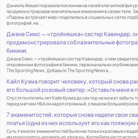
Даниэль Фишел поразила поклонников своей элегантной фигур
продемонстрировав значительные изменения в своем теле. З
«Парень встречает мир» поделилась в социальных сетях под
фотографий, на...
Джена Симс — «тройняшка» сестер Кавиндер, о
продемонстрировала соблазнительные фотогра
бикини.
Джена Симс — «тройняшка» сестер Кавиндер, о чем свидетел
откровенная фотография в бикини, первоначально опубликован
The Sporting News. Добавьте The Sporting News в...
Кайл Кузма говорит человеку, который снова р
его большой розовый свитер: «Оставьте меня в 
Спустя почти пять лет Кайл Кузма до сих пор не может забыть то
перед матчем НБА он надел огромный, слишком большой розовы
7 знаменитостей, которые снова надели свои св
платья (одна из них использует его как пляжную 
Суть У многих знаменитостей были настолько красивые свадеб
им приходилось надевать их дважды. Келли Рипа часто исполь