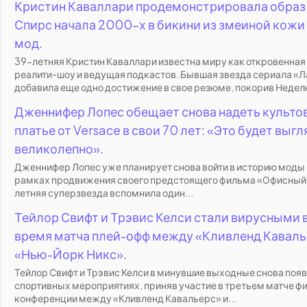
Кристин Каваллари продемонстрировала образ
Спирс начала 2000-х в бикини из змеиной кожи 
мод.
39-летняя Кристин Каваллари известна миру как откровенная
реалити-шоу и ведущая подкастов. Бывшая звезда сериала «
добавила еще одно достижение в свое резюме, покорив Неделю
Дженнифер Лопес обещает снова надеть культо
платье от Versace в свои 70 лет: «Это будет выг
великолепно».
Дженнифер Лопес уже планирует снова войти в историю моды —
рамках продвижения своего предстоящего фильма «Офисный
летняя суперзвезда вспомнила один...
Тейлор Свифт и Трэвис Келси стали вирусными в
время матча плей-офф между «Кливленд Каваль
«Нью-Йорк Никс».
Тейлор Свифт и Трэвис Келси в минувшие выходные снова появ
спортивных мероприятиях, приняв участие в третьем матче ф
конференции между «Кливленд Кавальерс» и...