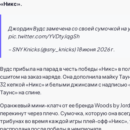
«Никс».
Джордин Вудс замечена со своей сумочкой на у
pic.twitter.com/YVDtyJqgSh
– SNY Knicks (@sny_knicks) 18 июня 2026 г.
Вудс прибыла на парад в честь победы «Никс» в п
сшитом на заказ наряде. Она дополнила майку Тау
32 кепкой «Никс» и белыми джинсами с надписью
Таунс» на спине.
Оранжевый мини-клатч от ее бренда Woods by Jor
перекинут через плечо. Сумочка, которую она всег
трибунах во время каждой игры плей-офф «Никс»,
распродана после победы в чемпионате.