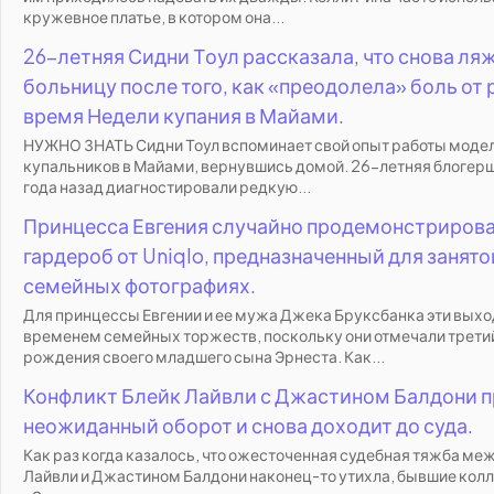
кружевное платье, в котором она...
26-летняя Сидни Тоул рассказала, что снова ляж
больницу после того, как «преодолела» боль от 
время Недели купания в Майами.
НУЖНО ЗНАТЬ Сидни Тоул вспоминает свой опыт работы моде
купальников в Майами, вернувшись домой. 26-летняя блогерша
года назад диагностировали редкую...
Принцесса Евгения случайно продемонстрирова
гардероб от Uniqlo, предназначенный для занято
семейных фотографиях.
Для принцессы Евгении и ее мужа Джека Бруксбанка эти вых
временем семейных торжеств, поскольку они отмечали трети
рождения своего младшего сына Эрнеста. Как...
Конфликт Блейк Лайвли с Джастином Балдони 
неожиданный оборот и снова доходит до суда.
Как раз когда казалось, что ожесточенная судебная тяжба ме
Лайвли и Джастином Балдони наконец-то утихла, бывшие колл