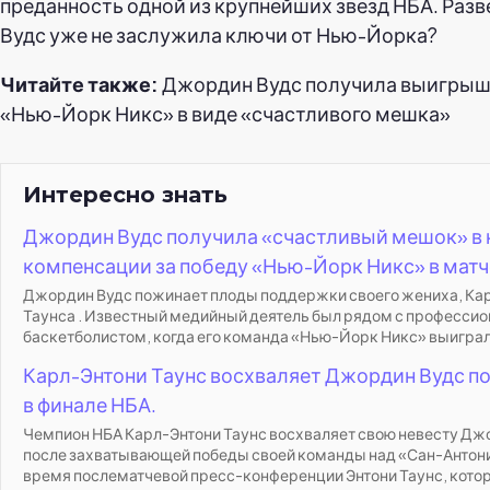
преданность одной из крупнейших звезд НБА. Раз
Вудс уже не заслужила ключи от Нью-Йорка?
Читайте также:
Джордин Вудс получила выигрыш 
«Нью-Йорк Никс» в виде «счастливого мешка»
Интересно знать
Джордин Вудс получила «счастливый мешок» в 
компенсации за победу «Нью-Йорк Никс» в матч
Джордин Вудс пожинает плоды поддержки своего жениха, Ка
Таунса . Известный медийный деятель был рядом с професси
баскетболистом, когда его команда «Нью-Йорк Никс» выиграл
Карл-Энтони Таунс восхваляет Джордин Вудс п
в финале НБА.
Чемпион НБА Карл-Энтони Таунс восхваляет свою невесту Дж
после захватывающей победы своей команды над «Сан-Антони
время послематчевой пресс-конференции Энтони Таунс, которо