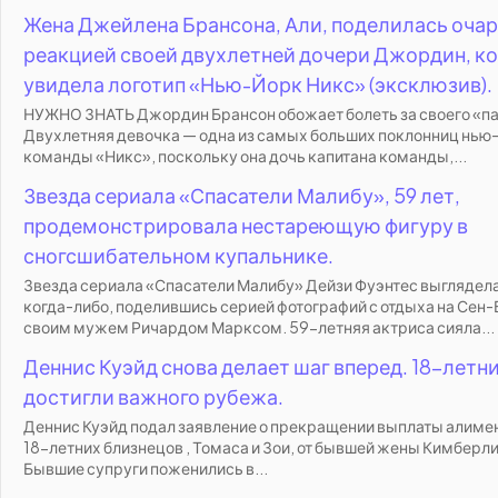
Жена Джейлена Брансона, Али, поделилась оча
реакцией своей двухлетней дочери Джордин, ко
увидела логотип «Нью-Йорк Никс» (эксклюзив).
НУЖНО ЗНАТЬ Джордин Брансон обожает болеть за своего «па
Двухлетняя девочка — одна из самых больших поклонниц нью
команды «Никс», поскольку она дочь капитана команды,...
Звезда сериала «Спасатели Малибу», 59 лет,
продемонстрировала нестареющую фигуру в
сногсшибательном купальнике.
Звезда сериала «Спасатели Малибу» Дейзи Фуэнтес выглядел
когда-либо, поделившись серией фотографий с отдыха на Сен
своим мужем Ричардом Марксом. 59-летняя актриса сияла...
Деннис Куэйд снова делает шаг вперед. 18-летн
достигли важного рубежа.
Деннис Куэйд подал заявление о прекращении выплаты алимен
18-летних близнецов , Томаса и Зои, от бывшей жены Кимберл
Бывшие супруги поженились в...