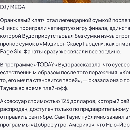
DJ / MEGA
Оранжевый клатч стал легендарной сумкой после т
«Никс» проиграли четвертую игру финала, единств
которой Вудс присутствовал без сумки из-за строг
пронос сумок в «Мэдисон Сквер Гарден», как отме
Page Six. Фанаты сразу же связали все воедино.
В программе «TODAY» Вудс рассказала, что суеве
естественным образом после того поражения. «Ког
то, его мечта становится твоей», — сказала она о 
Таунса во время плей-офф.
Аксессуар стоимостью 125 долларов, который се
распродан, доступен только по предварительному з
отправки в сентябре. Сам Таунс публично заявил в
программы «Доброе утро, Америка», что Нью-Йо