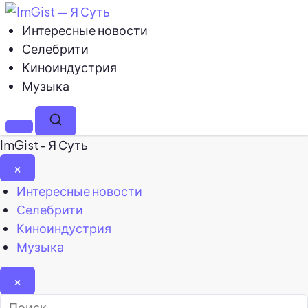
Интересные новости
Селебрити
Киноиндустрия
Музыка
Меню
Поиск
ImGist - Я Суть
×
Закрыть
Интересные новости
меню
Селебрити
Киноиндустрия
Музыка
×
Найти: