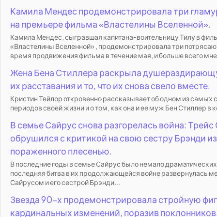
Камила Мендес продемонстрировала три гламу
на премьере фильма «Властелины Вселенной».
Камила Мендес, сыгравшая капитана-воительницу Тилу в фил
«Властелины Вселенной» , продемонстрировала три потрясаю
время продвижения фильма в течение мая, и больше всего мне.
Жена Бена Стиллера раскрыла душераздирающ
их расставания и то, что их снова свело вместе.
Кристин Тейлор откровенно рассказывает об одном из самых
периодов своей жизни и о том, как она и ее муж Бен Стиллер в к
В семье Сайрус снова разгорелась война: Трейс
обрушился с критикой на свою сестру Брэнди из
пораженного плесенью.
В последние годы в семье Сайрус было немало драматических
последняя битва в их продолжающейся войне развернулась 
Сайрусом и его сестрой Брэнди...
Звезда 90-х продемонстрировала стройную фиг
кардинальных изменений, поразив поклонников