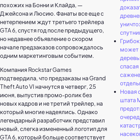
похожих на Бонни и Клайда, —
доказа
Джейсона и Люсию. Фанаты все еще с
древне
нетерпением ждут третьего трейлера
уничт
GTA 6, спустя год после предыдущего,
спутни
но недавнее объявление о скором
Грибок
начале предзаказов сопровождалось
может 
одним маркетинговым событием.
деревь
спасая
Компания Rockstar Games
сажене
подтвердила, что предзаказы на Grand
отдель
Theft Auto VI начнутся в четверг, 25
Новая 
июня, выпустив промо-ролик без
штата 
новых кадров и не третий трейлер, на
предо
который многие надеялись. Однако
очеред
легендарный разработчик представил
катаст
новый, слегка измененный логотип для
насеко
GTA 6, который больше соответствует