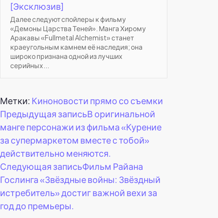
[Эксклюзив]
Далее следуют спойлеры к фильму
«Демоны Царства Теней». Манга Хирому
Аракавы «Fullmetal Alchemist» станет
краеугольным камнем её наследия; она
широко признана одной из лучших
серийных...
Метки:
Киноновости прямо со съемки
Навигация
Предыдущая запись
В оригинальной
манге персонажи из фильма «Курение
по
за супермаркетом вместе с тобой»
действительно меняются.
записям
Следующая запись
Фильм Райана
Гослинга «Звёздные войны: Звёздный
истребитель» достиг важной вехи за
год до премьеры.