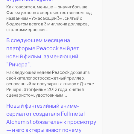
Как говорится, меньше — значит больше.
Фильм ужасов о сверхъестественном под
названием «Ужасающий 3» , снятый с
бюджетом всего в 3 миллиона долларов,
стал коммерчески...
В следующем месяце на
платформе Peacock выйдет
новый фильм, заменяющий
"Ричера".
На следующей неделе Peacock добавит в
свой каталог остросюжетный триллер,
основанный на популярных книгах о Джеке
Ричере . Этот фильм 2012 года, снятый
сценаристом, удостоенным...
Новый фэнтезийный аниме-
сериал от создателя Fullmetal
Alchemist обязателен к просмотру
— и его актеры знают почему