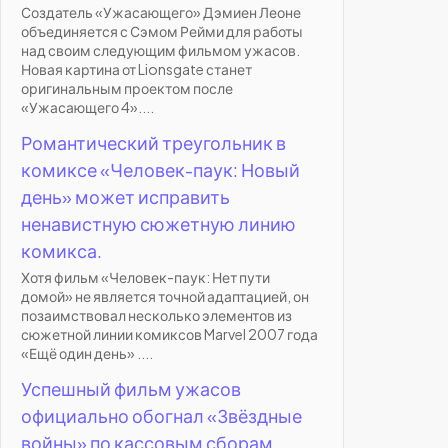
Создатель «Ужасающего» Дэмиен Леоне
объединяется с Сэмом Рейми для работы
над своим следующим фильмом ужасов.
Новая картина от Lionsgate станет
оригинальным проектом после
«Ужасающего 4»....
Романтический треугольник в
комиксе «Человек-паук: Новый
день» может исправить
ненавистную сюжетную линию
комикса.
Хотя фильм «Человек-паук: Нет пути
домой» не является точной адаптацией, он
позаимствовал несколько элементов из
сюжетной линии комиксов Marvel 2007 года
«Ещё один день» ....
Успешный фильм ужасов
официально обогнал «Звёздные
войны» по кассовым сборам.