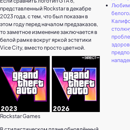
Если сравнить логотип GTA 6,
Любим
представленный Rockstar в декабре
белого
2023 года, с тем, что был показан в
Калифо
этом году перед началом предзаказов,
столкн
то заметное изменение заключается в
пробле
белой рамке вокруг яркой эстетики
здоров
Vice City, вместо просто цветной.
предпо
нападе
Rockstar Games
В стилистическом плане обновлённый