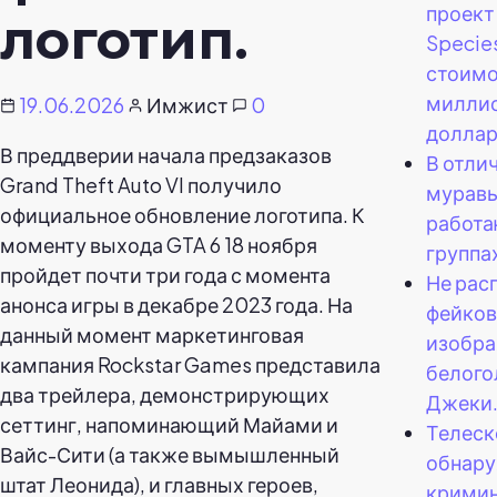
проект
логотип.
Species
стоим
милли
19.06.2026
Имжист
0
доллар
В преддверии начала предзаказов
В отли
Grand Theft Auto VI получило
муравь
официальное обновление логотипа. К
работа
моменту выхода GTA 6 18 ноября
группа
пройдет почти три года с момента
Не рас
анонса игры в декабре 2023 года. На
фейко
данный момент маркетинговая
изобр
кампания Rockstar Games представила
белого
два трейлера, демонстрирующих
Джеки
сеттинг, напоминающий Майами и
Телеск
Вайс-Сити (а также вымышленный
обнар
штат Леонида), и главных героев,
кримин