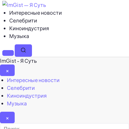
Интересные новости
Селебрити
Киноиндустрия
Музыка
Меню
Поиск
ImGist - Я Суть
×
Закрыть
Интересные новости
меню
Селебрити
Киноиндустрия
Музыка
×
Найти: