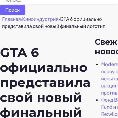
Главная
›
Киноиндустрия
›
GTA 6 официально
представила свой новый финальный логотип.
Свеж
GTA 6
ново
официально
Modern
первую
представила
испыта
вакцин
против
свой новый
Фонд B
Fund и
финальный
Re:wil