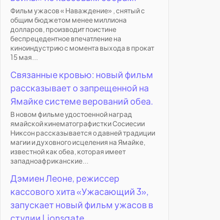
Фильм ужасов « Наваждение» , снятый с
общим бюджетом менее миллиона
долларов, производит поистине
беспрецедентное впечатление на
киноиндустрию с момента выхода в прокат
15 мая...
Связанные кровью: новый фильм
рассказывает о запрещенной на
Ямайке системе верований обеа.
В новом фильме удостоенной наград
ямайской кинематографистки Сосиесии
Никсон рассказывается о давней традиции
магии и духовного исцеления на Ямайке,
известной как обеа, которая имеет
западноафриканские...
Дэмиен Леоне, режиссер
кассового хита «Ужасающий 3»,
запускает новый фильм ужасов в
студии Lionsgate.