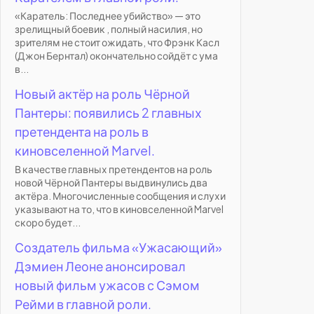
«Каратель: Последнее убийство» — это
зрелищный боевик , полный насилия, но
зрителям не стоит ожидать, что Фрэнк Касл
(Джон Бернтал) окончательно сойдёт с ума
в...
Новый актёр на роль Чёрной
Пантеры: появились 2 главных
претендента на роль в
киновселенной Marvel.
В качестве главных претендентов на роль
новой Чёрной Пантеры выдвинулись два
актёра. Многочисленные сообщения и слухи
указывают на то, что в киновселенной Marvel
скоро будет...
Создатель фильма «Ужасающий»
Дэмиен Леоне анонсировал
новый фильм ужасов с Сэмом
Рейми в главной роли.