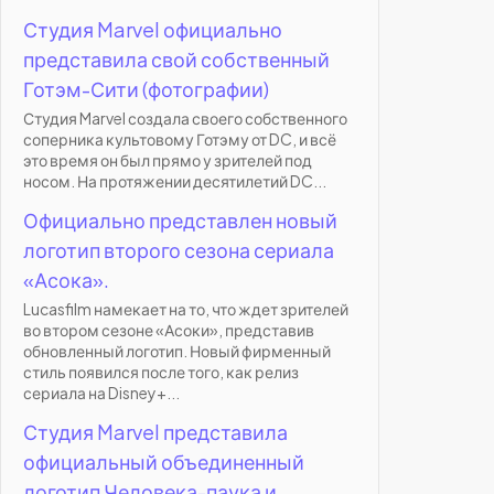
Студия Marvel официально
представила свой собственный
Готэм-Сити (фотографии)
Студия Marvel создала своего собственного
соперника культовому Готэму от DC, и всё
это время он был прямо у зрителей под
носом. На протяжении десятилетий DC...
Официально представлен новый
логотип второго сезона сериала
«Асока».
Lucasfilm намекает на то, что ждет зрителей
во втором сезоне «Асоки», представив
обновленный логотип. Новый фирменный
стиль появился после того, как релиз
сериала на Disney+...
Студия Marvel представила
официальный объединенный
логотип Человека-паука и