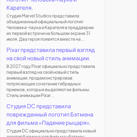
Карателя.
Студия Marvel Studios представила
объединенный официальный логотип
Человека-паука и Карателя в преддверии
их первой встречи на большом экране 31
июля. Два героя появятся вместе на...
Pixar представила первый взгляд
на свой новый стиль анимации.
В 2027 году Pixar официально представила
первый взгляд на свой новый стиль
анимации, продемонстрировав
потрясающее сочетание гибридных
приемов, которые выделяют ее фильмы.
Стиль анимации Pixar...
Студия DC представила
поврежденный логотип Бэтмена
для фильма «Падение рыцаря».
Студия DC официально представила новый
логотип Бэтмена для фильма «Бэтмен: