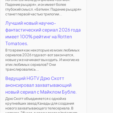
Падение рыцаря», и он имеет более
глубокий смысл. «Бэтмен: Падение рыцаря»
станет первой частью трилогии...
Лучший новый научно-
фантастический сериал 2026 года
имеет 100% рейтинг на Rotten
Tomatoes.
В то время как некоторые из моих любимых
сериалов 2026 года вот-вот закончатся,
новые уже начинают выходить. И многие из
этих любимых сериалов? Они
транслировались...
Ведущий HGTV Дрю Скотт
анонсировал захватывающий
новый сериал с Майклом Бубле.
Дрю Скотт объединяется с одной из
крупнейших звезд Канады для создания
нового захватывающего телесериала. В
четверг, 28 мая, в своем посте в Instagram