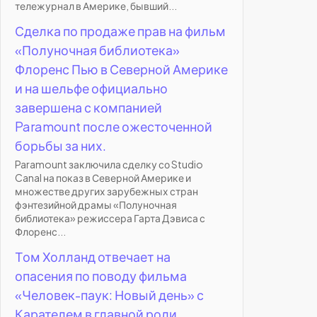
тележурнал в Америке, бывший...
Сделка по продаже прав на фильм
«Полуночная библиотека»
Флоренс Пью в Северной Америке
и на шельфе официально
завершена с компанией
Paramount после ожесточенной
борьбы за них.
Paramount заключила сделку со Studio
Canal на показ в Северной Америке и
множестве других зарубежных стран
фэнтезийной драмы «Полуночная
библиотека» режиссера Гарта Дэвиса с
Флоренс...
Том Холланд отвечает на
опасения по поводу фильма
«Человек-паук: Новый день» с
Карателем в главной роли.