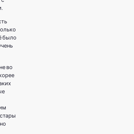
.
сть
только
ё было
Очень
не во
скорее
аких
ые
гим
 стары
нно