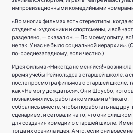
импровизационными комедийными номерами
«Во многих фильмах есть стереотипы, когда е
студенты-художники и спортсмены, и всё нас
разделено, — сказал он. — По моему опыту, вс
не так. У нас не было социальной иерархии». (
по-среднезападному, если честно.)
Идея фильма «Никогда не меняйся!» возникла 
время учебы Рейнольдса в старшей школе, а 
после просмотра фильмов о старшей школе, т
как «Не могу дождаться». Он и Шоусбо, котор
познакомились, работая комиками в Чикаго,
собрались вместе, чтобы поработать над дру
сценарием, и сетовали на то, что они слишком
для создания комедии о старшей школе. Име
тогда их осенила идея. А что, если они вовсе не