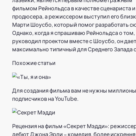
фильмом Рейнольдса в качестве сценариста и
продюсера, а режиссером выступил его близк
Марти Шоусбо, который помог разработать с
Однако, когда я спрашиваю Рейнольдса о том, 
руководил проектом вместе с Шоусбо, он дае
максимально типичный для Среднего Запада о
Похожие статьи
Для создания фильма вам не нужны миллион
подписчиков на YouTube.
Рецензия на фильм «Секрет Мэдди»: режиссе
дебют Джона Эрли – комедия, более искрення