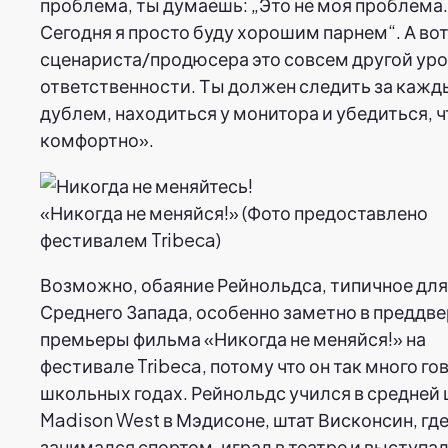
проблема, ты думаешь: „Это не моя проблема.
Сегодня я просто буду хорошим парнем“. А вот
сценариста/продюсера это совсем другой ур
ответственности. Ты должен следить за каж
дублем, находиться у монитора и убедиться, ч
комфортно».
«Никогда не меняйся!» (Фото предоставлено
фестивалем Tribeca)
Возможно, обаяние Рейнольдса, типичное для
Среднего Запада, особенно заметно в преддв
премьеры фильма «Никогда не меняйся!» на
фестивале Tribeca, потому что он так много го
школьных годах. Рейнольдс учился в средней
Madison West в Мэдисоне, штат Висконсин, гд
занимался спортом, играл в театре и выступал