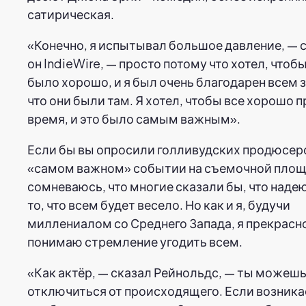
сатирическая.
«Конечно, я испытывал большое давление, — 
он IndieWire, — просто потому что хотел, чтоб
было хорошо, и я был очень благодарен всем з
что они были там. Я хотел, чтобы все хорошо 
время, и это было самым важным».
Если бы вы опросили голливудских продюсер
«самом важном» событии на съемочной площ
сомневаюсь, что многие сказали бы, что надею
то, что всем будет весело. Но как и я, будучи
миллениалом со Среднего Запада, я прекрасн
понимаю стремление угодить всем.
«Как актёр, — сказал Рейнольдс, — ты можеш
отключиться от происходящего. Если возника