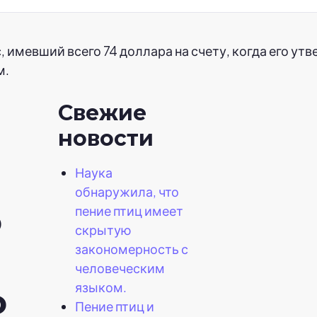
 имевший всего 74 доллара на счету, когда его утв
м.
Свежие
новости
Наука
обнаружила, что
о
пение птиц имеет
скрытую
закономерность с
человеческим
языком.
о
Пение птиц и