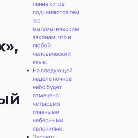
пение китов
подчиняются тем
же
математическим
законам, что и
х»,
любой
человеческий
язык.
На следующей
неделе ночное
небо будет
ый
отмечено
четырьмя
главными
небесными
явлениями.
Эксперт