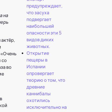
предупреждает,
что засуха
а на
подвергает
перь
наибольшей
опасности эти 5
видов диких
 актёр,
животных.
и
Открытие
 «Очень
пещеры в
 со
Испании
аза во
опровергает
ме
теорию о том, что
древние
каннибалы
в
охотились
кой
исключительно на