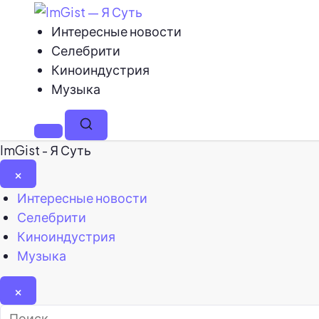
Интересные новости
Селебрити
Киноиндустрия
Музыка
Меню
Поиск
ImGist - Я Суть
×
Закрыть
Интересные новости
меню
Селебрити
Киноиндустрия
Музыка
×
Найти: