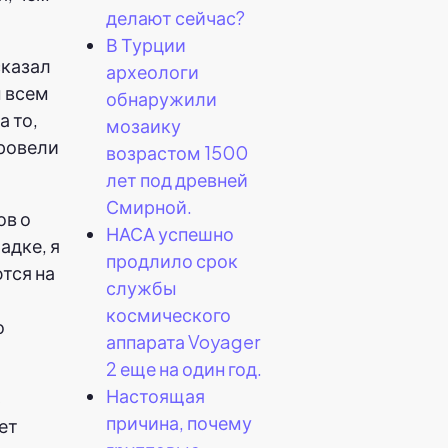
делают сейчас?
В Турции
сказал
археологи
ы всем
обнаружили
а то,
мозаику
провели
возрастом 1500
лет под древней
Смирной.
ов о
НАСА успешно
адке, я
продлило срок
тся на
службы
космического
о
аппарата Voyager
2 еще на один год.
Настоящая
ь
причина, почему
ет