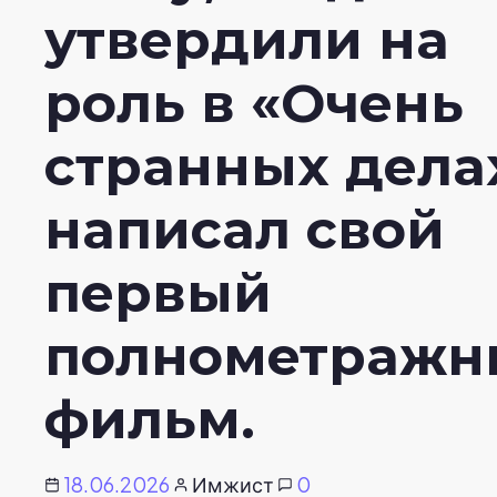
утвердили на
роль в «Очень
странных дела
написал свой
первый
полнометражн
фильм.
18.06.2026
Имжист
0