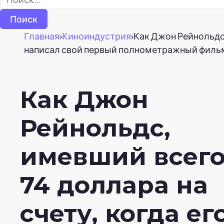
Главная
›
Киноиндустрия
›
Как Джон Рейнольдс,
написал свой первый полнометражный филь
Как Джон
Рейнольдс,
имевший всег
74 доллара на
счету, когда ег