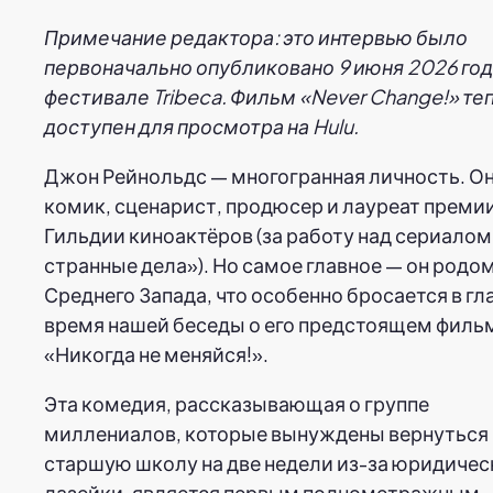
Примечание редактора: это интервью было
первоначально опубликовано 9 июня 2026 год
фестивале Tribeca. Фильм «Never Change!» те
доступен для просмотра на Hulu.
Джон Рейнольдс — многогранная личность. Он
комик, сценарист, продюсер и лауреат преми
Гильдии киноактёров (за работу над сериалом
странные дела»). Но самое главное — он родом
Среднего Запада, что особенно бросается в гл
время нашей беседы о его предстоящем филь
«Никогда не меняйся!».
Эта комедия, рассказывающая о группе
миллениалов, которые вынуждены вернуться 
старшую школу на две недели из-за юридичес
лазейки, является первым полнометражным