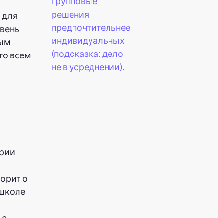
групповые
решения
 для
предпочтительнее
овень
индивидуальных
дым
(подсказка: дело
то всем
не в усреднении).
ерии
ворит о
 школе
е
 с