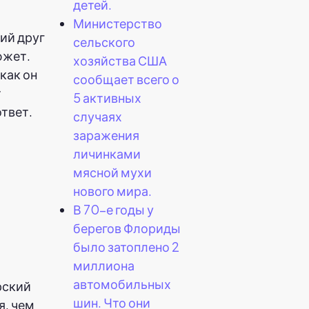
детей.
Министерство
ий друг
сельского
южет.
хозяйства США
как он
сообщает всего о
т
5 активных
твет.
случаях
заражения
личинками
мясной мухи
нового мира.
ы
В 70-е годы у
берегов Флориды
было затоплено 2
миллиона
автомобильных
рский
шин. Что они
я, чем