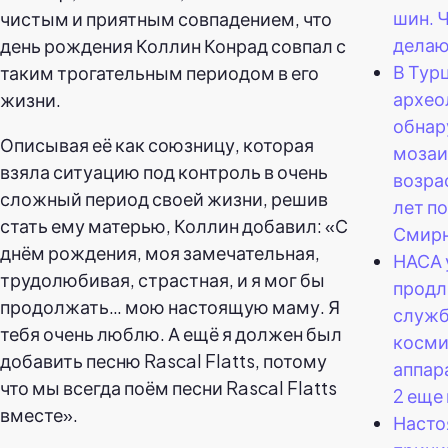
шин. 
чистым и приятным совпадением, что
делаю
день рождения Коллин Конрад совпал с
В Тур
таким трогательным периодом в его
архео
жизни.
обна
Описывая её как союзницу, которая
мозаи
взяла ситуацию под контроль в очень
возра
сложный период своей жизни, решив
лет п
стать ему матерью, Коллин добавил: «С
Смирн
днём рождения, моя замечательная,
НАСА 
трудолюбивая, страстная, и я мог бы
продл
продолжать… мою настоящую маму. Я
служ
тебя очень люблю. А ещё я должен был
косми
добавить песню Rascal Flatts, потому
аппар
что мы всегда поём песни Rascal Flatts
2 еще 
вместе».
Насто