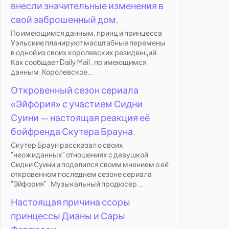
внесли значительные изменения в
свой заброшенный дом.
По имеющимся данным, принц и принцесса
Уэльские планируют масштабные перемены
в одной из своих королевских резиденций.
Как сообщает Daily Mail , по имеющимся
данным, Королевское...
Откровенный сезон сериала
«Эйфория» с участием Сидни
Суини — настоящая реакция её
бойфренда Скутера Брауна.
Скутер Браун рассказал о своих
"неожиданных" отношениях с девушкой
Сидни Суини и поделился своим мнением о её
откровенном последнем сезоне сериала
"Эйфория" . Музыкальный продюсер...
Настоящая причина ссоры
принцессы Дианы и Сары