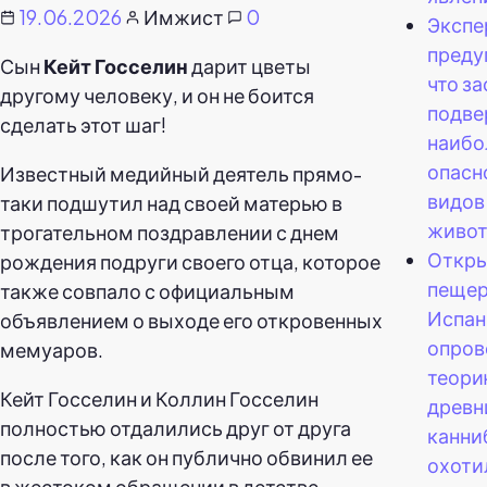
19.06.2026
Имжист
0
Экспе
преду
Сын
Кейт Госселин
дарит цветы
что за
другому человеку, и он не боится
подве
сделать этот шаг!
наибо
опасн
Известный медийный деятель прямо-
видов
таки подшутил над своей матерью в
живот
трогательном поздравлении с днем
Откр
рождения подруги своего отца, которое
пещер
также совпало с официальным
Испан
объявлением о выходе его откровенных
опров
мемуаров.
теорию
Кейт Госселин и Коллин Госселин
древн
полностью отдалились друг от друга
канни
после того, как он публично обвинил ее
охоти
в жестоком обращении в детстве,