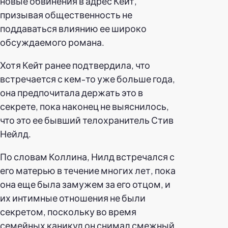
новые обвинения в адрес Кейт,
призывая общественность не
поддаваться влиянию ее широко
обсуждаемого романа.
Хотя Кейт ранее подтвердила, что
встречается с кем-то уже больше года,
она предпочитала держать это в
секрете, пока наконец не выяснилось,
что это ее бывший телохранитель Стив
Нейлд.
По словам Коллина, Нилд встречался с
его матерью в течение многих лет, пока
она еще была замужем за его отцом, и
их интимные отношения не были
секретом, поскольку во время
семейных каникул он снимал смежный