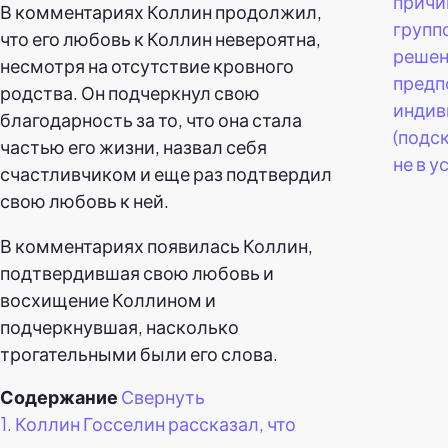
причи
В комментариях Коллин продолжил,
групп
что его любовь к Коллин невероятна,
решен
несмотря на отсутствие кровного
предп
родства. Он подчеркнул свою
индив
благодарность за то, что она стала
(подс
частью его жизни, назвал себя
не в у
счастливчиком и еще раз подтвердил
свою любовь к ней.
В комментариях появилась Коллин,
подтвердившая свою любовь и
восхищение Коллином и
подчеркнувшая, насколько
трогательными были его слова.
Содержание
Свернуть
1.
Коллин Госселин рассказал, что