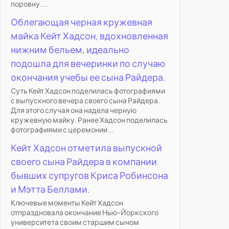
поровну....
Облегающая черная кружевная
майка Кейт Хадсон, вдохновленная
нижним бельем, идеально
подошла для вечеринки по случаю
окончания учебы ее сына Райдера.
Суть Кейт Хадсон поделилась фотографиями
с выпускного вечера своего сына Райдера.
Для этого случая она надела черную
кружевную майку. Ранее Хадсон поделилась
фотографиями с церемонии...
Кейт Хадсон отметила выпускной
своего сына Райдера в компании
бывших супругов Криса Робинсона
и Мэтта Беллами.
Ключевые моменты Кейт Хадсон
отпраздновала окончание Нью-Йоркского
университета своим старшим сыном