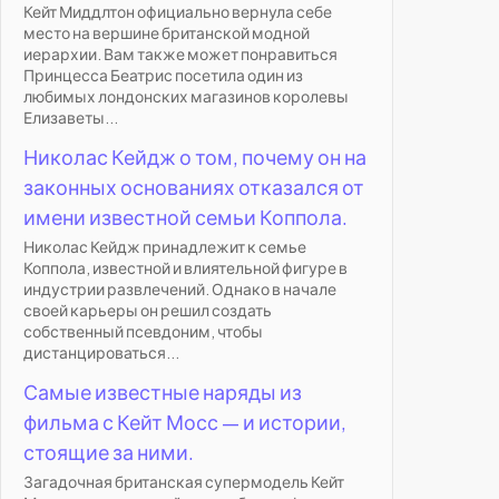
Кейт Миддлтон официально вернула себе
место на вершине британской модной
иерархии. Вам также может понравиться
Принцесса Беатрис посетила один из
любимых лондонских магазинов королевы
Елизаветы...
Николас Кейдж о том, почему он на
законных основаниях отказался от
имени известной семьи Коппола.
Николас Кейдж принадлежит к семье
Коппола, известной и влиятельной фигуре в
индустрии развлечений. Однако в начале
своей карьеры он решил создать
собственный псевдоним, чтобы
дистанцироваться...
Самые известные наряды из
фильма с Кейт Мосс — и истории,
стоящие за ними.
Загадочная британская супермодель Кейт