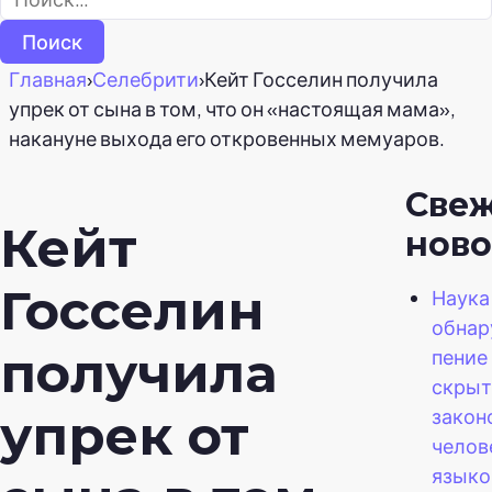
Главная
›
Селебрити
›
Кейт Госселин получила
упрек от сына в том, что он «настоящая мама»,
накануне выхода его откровенных мемуаров.
Све
Кейт
ново
Госселин
Наука
обнар
получила
пение
скры
закон
упрек от
челов
языко