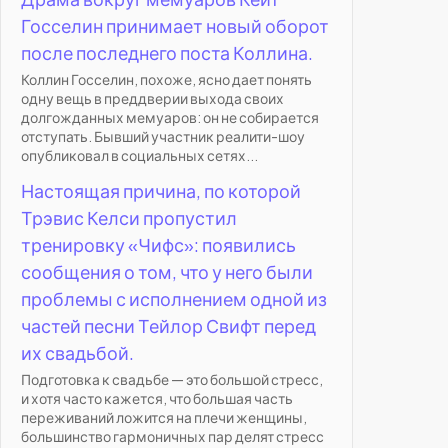
Госселин принимает новый оборот
после последнего поста Коллина.
Коллин Госселин, похоже, ясно дает понять
одну вещь в преддверии выхода своих
долгожданных мемуаров: он не собирается
отступать. Бывший участник реалити-шоу
опубликовал в социальных сетях...
Настоящая причина, по которой
Трэвис Келси пропустил
тренировку «Чифс»: появились
сообщения о том, что у него были
проблемы с исполнением одной из
частей песни Тейлор Свифт перед
их свадьбой.
Подготовка к свадьбе — это большой стресс,
и хотя часто кажется, что большая часть
переживаний ложится на плечи женщины,
большинство гармоничных пар делят стресс