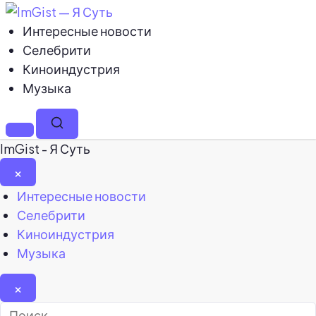
Интересные новости
Селебрити
Киноиндустрия
Музыка
Меню
Поиск
ImGist - Я Суть
×
Закрыть
Интересные новости
меню
Селебрити
Киноиндустрия
Музыка
×
Найти: