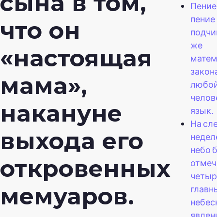
сына в том,
Пение
пение
что он
подчи
же
«настоящая
матем
закона
мама»,
любо
челов
накануне
язык.
На сл
выхода его
недел
небо 
откровенных
отмеч
четы
мемуаров.
главн
небе
явлен