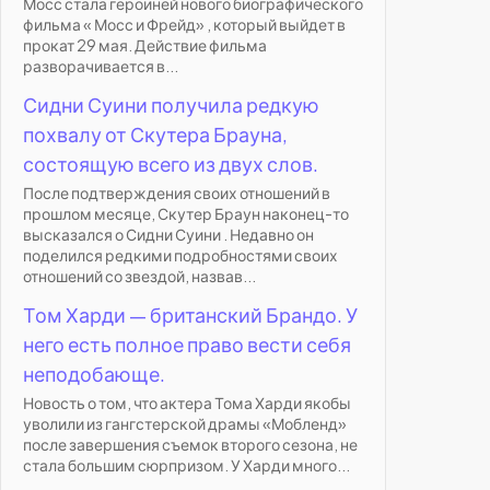
Мосс стала героиней нового биографического
фильма « Мосс и Фрейд» , который выйдет в
прокат 29 мая. Действие фильма
разворачивается в...
Сидни Суини получила редкую
похвалу от Скутера Брауна,
состоящую всего из двух слов.
После подтверждения своих отношений в
прошлом месяце, Скутер Браун наконец-то
высказался о Сидни Суини . Недавно он
поделился редкими подробностями своих
отношений со звездой, назвав...
Том Харди — британский Брандо. У
него есть полное право вести себя
неподобающе.
Новость о том, что актера Тома Харди якобы
уволили из гангстерской драмы «Мобленд»
после завершения съемок второго сезона, не
стала большим сюрпризом. У Харди много...