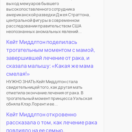
выход мемуаров бывшего
высокопоставленного сотрудника
американской разведки Джея Страттона,
центральной фигуры в современном
расследовании правительством США
неопознанных аномальных явлений...
Кейт Миддлтон поделилась
трогательным моментом с мамой,
завершившей лечение от рака, и
сказала малышу: «Какая же мама
смелая!»
НУЖНО ЗНАТЬ Кейт Миддлтон стала
свидетельницей того, как другая мать
отметила окончание лечения от рака. В
трогательный момент принцесса Уэльская
обняла Клэр Лорент и ее...
Кейт Миддлтон откровенно
рассказала о том, как лечение рака
повлияло на ее семью.