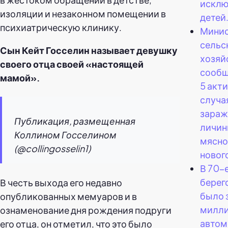
исклю
изоляции и незаконном помещении в
детей
психиатрическую клинику.
Минис
сельс
Сын Кейт Госселин называет девушку
хозяй
своего отца своей «настоящей
сообщ
мамой».
5 акт
случа
зараж
Публикация, размещенная
личин
Коллином Госселином
мясно
(@collingosselin1)
новог
В 70-е
берег
В честь выхода его недавно
было 
опубликованных мемуаров и в
милл
ознаменование дня рождения подруги
автом
его отца, он отметил, что это было