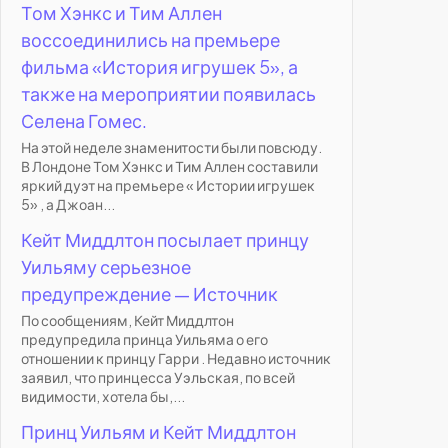
Том Хэнкс и Тим Аллен
воссоединились на премьере
фильма «История игрушек 5», а
также на мероприятии появилась
Селена Гомес.
На этой неделе знаменитости были повсюду.
В Лондоне Том Хэнкс и Тим Аллен составили
яркий дуэт на премьере « Истории игрушек
5» , а Джоан...
Кейт Миддлтон посылает принцу
Уильяму серьезное
предупреждение — Источник
По сообщениям, Кейт Миддлтон
предупредила принца Уильяма о его
отношении к принцу Гарри . Недавно источник
заявил, что принцесса Уэльская, по всей
видимости, хотела бы,...
Принц Уильям и Кейт Миддлтон