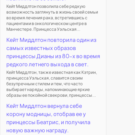
Кейт Миддлтон позволила себе редкую
возможность заглянуть в жизнь своей семьи
во время лечения рака, встретившись с
пациентами в онкологическом центре в
Манчестере. Принцесса Уэльская...
Кейт Миддлтон повторила один из
самых известных образов
принцессы Дианы из 80-х во время
редкого летнего выхода в свет.
Кейт Миддлтон, также известная как Кэтрин,
принцесса Уэльская, славится своим
безупречным стилем и тем, что часто
выбирает наряды, напоминающие яркие
образы ее покойной свекрови, принцессы...
Кейт Миддлтон вернула себе
корону модницы, отобрав ее у
принцессы Беатрис, и получила
новую важную награду.