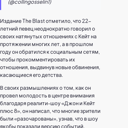
(@collingosselin1)
Издание The Blast отметило, что 22-
летний певец неоднократно говорил о
своих натянутых отношениях с Кейт на
протяжении многих лет, а в прошлом
году он обратился к социальным сетям,
чтобы прокомментировать их
отношения, выдвинув новые обвинения,
касающиеся его детства.
В своих размышлениях о том, как он
провел молодость в центре внимания
благодаря реалити-шоу «Джон и Кейт
плюс 8», он написал, что многие зрители
были «разочарованы», узнав, что в шоу
якобы показали версию событий,