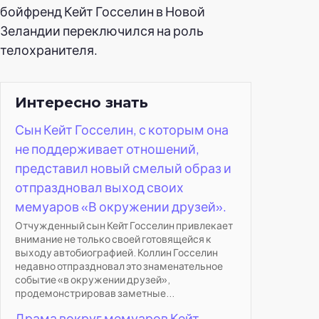
бойфренд Кейт Госселин в Новой
Зеландии переключился на роль
телохранителя.
Интересно знать
Сын Кейт Госселин, с которым она
не поддерживает отношений,
представил новый смелый образ и
отпраздновал выход своих
мемуаров «В окружении друзей».
Отчужденный сын Кейт Госселин привлекает
внимание не только своей готовящейся к
выходу автобиографией. Коллин Госселин
недавно отпраздновал это знаменательное
событие «в окружении друзей»,
продемонстрировав заметные...
Драма вокруг мемуаров Кейт