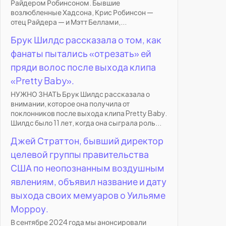
Райдером Робинсоном. Бывшие
возлюбленные Хадсона, Крис Робинсон —
отец Райдера — и Мэтт Беллами,...
Брук Шилдс рассказала о том, как
фанаты пытались «отрезать» ей
пряди волос после выхода клипа
«Pretty Baby».
НУЖНО ЗНАТЬ Брук Шилдс рассказала о
внимании, которое она получила от
поклонников после выхода клипа Pretty Baby.
Шилдс было 11 лет, когда она сыграла роль...
Джей Страттон, бывший директор
целевой группы правительства
США по неопознанным воздушным
явлениям, объявил название и дату
выхода своих мемуаров о Уильяме
Морроу.
В сентябре 2024 года мы анонсировали