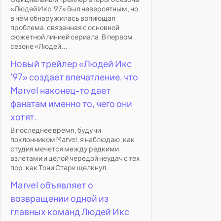
«Людей Икс '97» был невероятным, но
в нём обнаружилась вопиющая
проблема, связанная с основной
сюжетной линией сериала. В первом
сезоне «Людей...
Новый трейлер «Людей Икс
'97» создает впечатление, что
Marvel наконец-то дает
фанатам именно то, чего они
хотят.
В последнее время, будучи
поклонником Marvel, я наблюдаю, как
студия мечется между редкими
взлетами и целой чередой неудач с тех
пор, как Тони Старк щелкнул...
Marvel объявляет о
возвращении одной из
главных команд Людей Икс