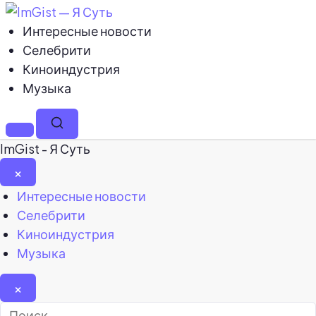
Интересные новости
Селебрити
Киноиндустрия
Музыка
Меню
Поиск
ImGist - Я Суть
×
Закрыть
Интересные новости
меню
Селебрити
Киноиндустрия
Музыка
×
Найти: