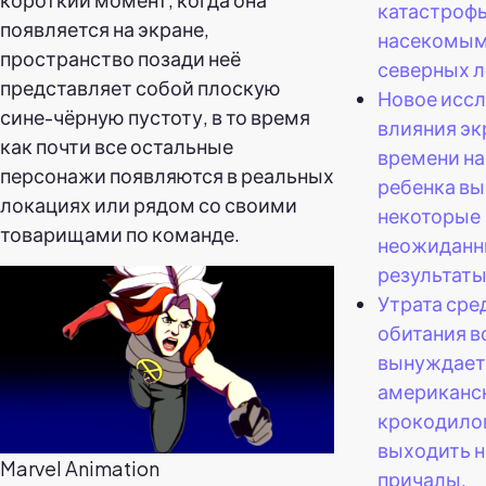
катастрофы
появляется на экране,
насекомым
пространство позади неё
северных л
представляет собой плоскую
Новое исс
сине-чёрную пустоту, в то время
влияния эк
как почти все остальные
времени на
персонажи появляются в реальных
ребенка в
локациях или рядом со своими
некоторые
товарищами по команде.
неожиданн
результаты
Утрата сре
обитания в
вынуждает
американс
крокодило
выходить н
Marvel Animation
причалы,