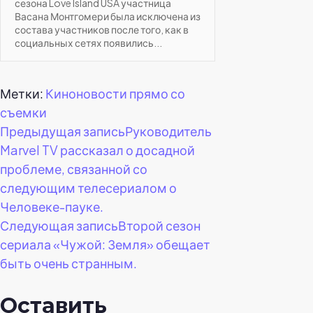
сезона Love Island USA участница
Васана Монтгомери была исключена из
состава участников после того, как в
социальных сетях появились...
Метки:
Киноновости прямо со
съемки
Навигация
Предыдущая запись
Руководитель
Marvel TV рассказал о досадной
по
проблеме, связанной со
следующим телесериалом о
записям
Человеке-пауке.
Следующая запись
Второй сезон
сериала «Чужой: Земля» обещает
быть очень странным.
Оставить