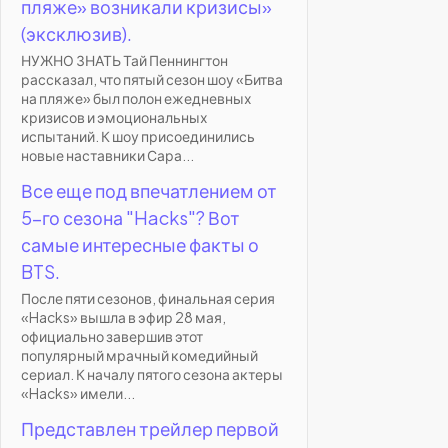
пляже» возникали кризисы»
(эксклюзив).
НУЖНО ЗНАТЬ Тай Пеннингтон
рассказал, что пятый сезон шоу «Битва
на пляже» был полон ежедневных
кризисов и эмоциональных
испытаний. К шоу присоединились
новые наставники Сара...
Все еще под впечатлением от
5-го сезона "Hacks"? Вот
самые интересные факты о
BTS.
После пяти сезонов, финальная серия
«Hacks» вышла в эфир 28 мая,
официально завершив этот
популярный мрачный комедийный
сериал. К началу пятого сезона актеры
«Hacks» имели...
Представлен трейлер первой