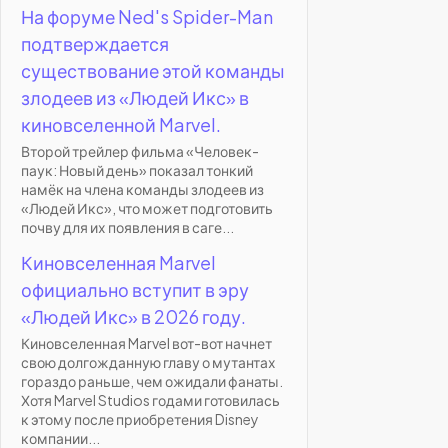
На форуме Ned's Spider-Man
подтверждается
существование этой команды
злодеев из «Людей Икс» в
киновселенной Marvel.
Второй трейлер фильма «Человек-
паук: Новый день» показал тонкий
намёк на члена команды злодеев из
«Людей Икс», что может подготовить
почву для их появления в саге...
Киновселенная Marvel
официально вступит в эру
«Людей Икс» в 2026 году.
Киновселенная Marvel вот-вот начнет
свою долгожданную главу о мутантах
гораздо раньше, чем ожидали фанаты.
Хотя Marvel Studios годами готовилась
к этому после приобретения Disney
компании...