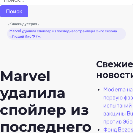
›
›
Киноиндустрия
Marvel удалила спойлер из последнего трейлера 2-го сезона
«Людей Икс '97».
Свежи
Marvel
новост
удалила
Moderna на
первую фаз
спойлер из
испытаний
вакцины B
против Эб
последнего
Фонд Bezos