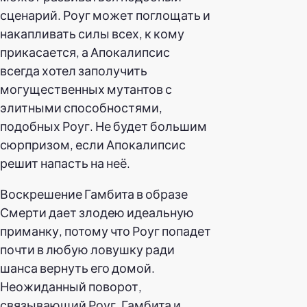
сценарий. Роуг может поглощать и
накапливать силы всех, к кому
прикасается, а Апокалипсис
всегда хотел заполучить
могущественных мутантов с
элитными способностями,
подобных Роуг. Не будет большим
сюрпризом, если Апокалипсис
решит напасть на неё.
Воскрешение Гамбита в образе
Смерти дает злодею идеальную
приманку, потому что Роуг попадет
почти в любую ловушку ради
шанса вернуть его домой.
Неожиданный поворот,
связывающий Роуг, Гамбита и