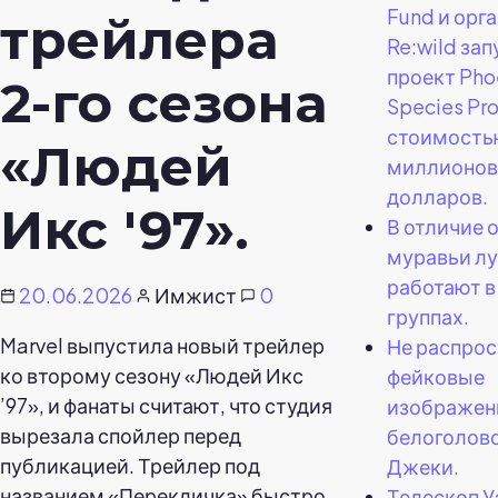
Fund и орг
трейлера
Re:wild за
проект Pho
2-го сезона
Species Pro
стоимость
«Людей
миллионов
долларов.
Икс '97».
В отличие 
муравьи л
работают в
20.06.2026
Имжист
0
группах.
Marvel выпустила новый трейлер
Не распрос
ко второму сезону «Людей Икс
фейковые
’97», и фанаты считают, что студия
изображен
вырезала спойлер перед
белоголово
публикацией. Трейлер под
Джеки.
названием «Перекличка» быстро
Телескоп У