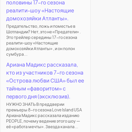
половины 17-го сезона
реалити-шоу «Настоящие
домохозяйки Атланты».
Предательство, ложь и поместье в
Шотландии? Нет, это не «Предатели» .
Это трейлер середины 17-го сезона
реалити-шоу «Настоящие
домохозяйки Атланты» , и он полон
сумбура...
Ариана Мадикс рассказала,
кто из участников 7-го сезона
«Острова любви США» был ее
тайным «фаворитом» с
первого дня (эксклюзив).
НУЖНО ЗНАТЬ В преддверии
премьеры 8-го сезона Love Island USA
Ариана Мадикс рассказала изданию
PEOPLE, почему ведение этого шоу —
её «работа мечты». Звезда канала...