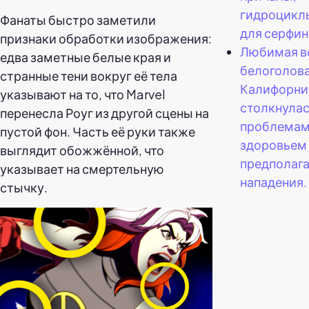
гидроциклы
Фанаты быстро заметили
для серфин
признаки обработки изображения:
Любимая в
едва заметные белые края и
белоголов
странные тени вокруг её тела
Калифорни
указывают на то, что Marvel
столкнулас
перенесла Роуг из другой сцены на
проблемам
пустой фон. Часть её руки также
здоровьем
выглядит обожжённой, что
предполаг
указывает на смертельную
нападения.
стычку.