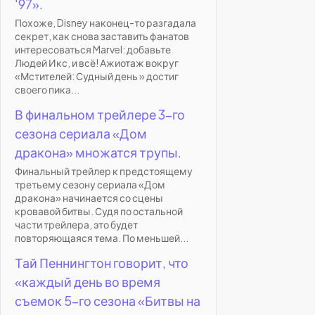
'97».
Похоже, Disney наконец-то разгадала
секрет, как снова заставить фанатов
интересоваться Marvel: добавьте
Людей Икс, и всё! Ажиотаж вокруг
«Мстителей: Судный день » достиг
своего пика...
В финальном трейлере 3-го
сезона сериала «Дом
дракона» множатся трупы.
Финальный трейлер к предстоящему
третьему сезону сериала «Дом
дракона» начинается со сцены
кровавой битвы. Судя по остальной
части трейлера, это будет
повторяющаяся тема. По меньшей...
Тай Пеннингтон говорит, что
«каждый день во время
съемок 5-го сезона «Битвы на