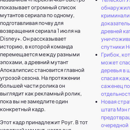
показывает огромный список
обнаружил
мутантов сериала по одному,
криминали
подготавливая почву для
доказатель
возвращения сериала 1 июля на
древней ка
Disney+. Он рассказывает
уничтожив
историю, в которой команда
спутники Н
перемещается между разными
Грибок, ко
эпохами, а древний мутант
может спа
Апокалипсис становится главной
деревья в 
угрозой сезона. На протяжении
спасая ка
большей части ролика он
саженец по
выглядит как рекламный ролик,
отдельност
пока вы не замедлите один
Новая стра
конкретный кадр.
штата Мэн 
предотвра
Этот кадр принадлежит Роуг. В тот
очередной
короткий момент, когда она