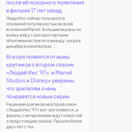
после её позорного появления
в фильме 17 лет назад.
Люди Икс сейчас пользуются
огромной популярностью во всей
вселенной Marvel. Большие экраны по
всему миру с распростертыми
объятиями встретят команду, когда в
декабре в кинотеатрах...
Вскоре появятся отзывы
критиков о втором сезоне
«Людей Икс '97», и Marvel
Studios и Disney+ уверены,
что зрителям очень
понравятся новые серии.
Рецензии критиков на второй сезон
«Людей Икс '97» вот-вот появятся, и
фанаты с нетерпением ждут новостей
о предстоящем сезоне. Прошло более
двух лет с тех...