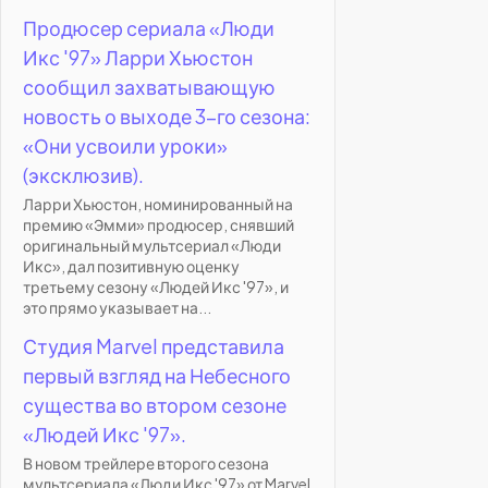
Продюсер сериала «Люди
Икс '97» Ларри Хьюстон
сообщил захватывающую
новость о выходе 3-го сезона:
«Они усвоили уроки»
(эксклюзив).
Ларри Хьюстон, номинированный на
премию «Эмми» продюсер, снявший
оригинальный мультсериал «Люди
Икс», дал позитивную оценку
третьему сезону «Людей Икс '97», и
это прямо указывает на...
Студия Marvel представила
первый взгляд на Небесного
существа во втором сезоне
«Людей Икс '97».
В новом трейлере второго сезона
мультсериала «Люди Икс '97» от Marvel