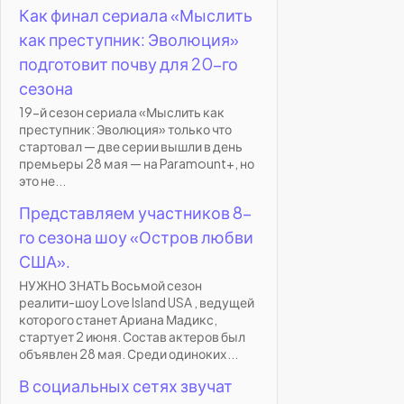
Как финал сериала «Мыслить
как преступник: Эволюция»
подготовит почву для 20-го
сезона
19-й сезон сериала «Мыслить как
преступник: Эволюция» только что
стартовал — две серии вышли в день
премьеры 28 мая — на Paramount+, но
это не...
Представляем участников 8-
го сезона шоу «Остров любви
США».
НУЖНО ЗНАТЬ Восьмой сезон
реалити-шоу Love Island USA , ведущей
которого станет Ариана Мадикс,
стартует 2 июня. Состав актеров был
объявлен 28 мая. Среди одиноких...
В социальных сетях звучат