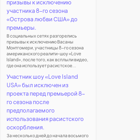
призывы к исключению
участника 8-го сезона
«Острова любви США» до
премьеры.
В социальных сетях разгорелись
призывы к исключению Васаны
Монтгомери, участницы 8-го сезона
американского реалити-шоу «Love
Island», после того, как всплыли видео,
где она использует расистское...
Участник шоу «Love Island
USA» был исключен из
проекта перед премьерой 8-
го сезона после
предполагаемого
использования расистского
оскорбления.
За несколько дней до начала восьмого