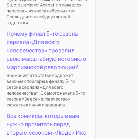
Studios и Marvel Animation появился
персонаж из числа небесных тел.
После длительной двухлетней
задержки...
Почему финал 5-го сезона
сериала «Для всего
человечества» провалил
свою масштабную историю о
марсианской революции?
Внимание: Эта статья содержит
важные спойлеры к финалу 5-го
сезона сериала «Для всего
человечества». С самого начала 5-го
сезона «За всё человечество»
сюжетная линия подводила...
Все комиксы, которые вам
нужно прочитать перед
вторым сезоном «Людей Икс