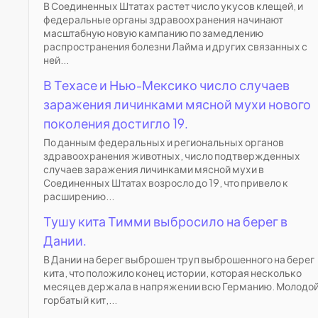
В Соединенных Штатах растет число укусов клещей, и
федеральные органы здравоохранения начинают
масштабную новую кампанию по замедлению
распространения болезни Лайма и других связанных с
ней...
В Техасе и Нью-Мексико число случаев
заражения личинками мясной мухи нового
поколения достигло 19.
По данным федеральных и региональных органов
здравоохранения животных, число подтвержденных
случаев заражения личинками мясной мухи в
Соединенных Штатах возросло до 19, что привело к
расширению...
Тушу кита Тимми выбросило на берег в
Дании.
В Дании на берег выброшен труп выброшенного на берег
кита, что положило конец истории, которая несколько
месяцев держала в напряжении всю Германию. Молодо
горбатый кит,...