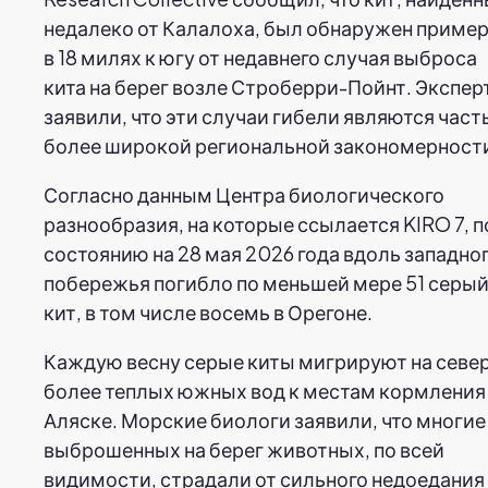
недалеко от Калалоха, был обнаружен приме
в 18 милях к югу от недавнего случая выброса
кита на берег возле Строберри-Пойнт. Экспе
заявили, что эти случаи гибели являются час
более широкой региональной закономерност
Согласно данным Центра биологического
разнообразия, на которые ссылается KIRO 7, п
состоянию на 28 мая 2026 года вдоль западно
побережья погибло по меньшей мере 51 серы
кит, в том числе восемь в Орегоне.
Каждую весну серые киты мигрируют на север
более теплых южных вод к местам кормления
Аляске. Морские биологи заявили, что многие
выброшенных на берег животных, по всей
видимости, страдали от сильного недоедания