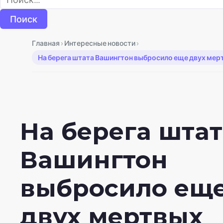
›
›
Главная
Интересные новости
На берега штата Вашингтон выбросило еще двух мерт
На берега штат
Вашингтон
выбросило ещ
двух мертвых