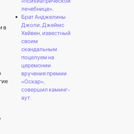
«психиатрической
лечебнице».
Брат Анджелины
Джоли, Джеймс
и в
Хейвен, известный
своим
скандальным
поцелуем на
церемонии
ю
вручения премии
гие
«Оскар»,
совершил каминг-
аут.
у