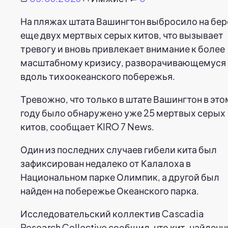
На пляжах штата Вашингтон выбросило на бер
еще двух мертвых серых китов, что вызывает
тревогу и вновь привлекает внимание к более
масштабному кризису, разворачивающемуся
вдоль тихоокеанского побережья.
Тревожно, что только в штате Вашингтон в это
году было обнаружено уже 25 мертвых серых
китов, сообщает KIRO 7 News.
Один из последних случаев гибели кита был
зафиксирован недалеко от Калалоха в
Национальном парке Олимпик, а другой был
найден на побережье Океанского парка.
Исследовательский коллектив Cascadia
Research Collective сообщил, что кит, найден