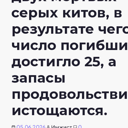
серых китов, в
результате чег
число погибши
достигло 25, а
запасы
продовольстви
истощаются.
05.06.2026
Имжист
0