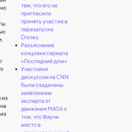
тем, что его не
рно
пригласили
принять участие в
рты
перезапуске
тью
Disney.
и.
Разъяснение
концовки сериала
о
«Последний дом»
го
Участники
й
дискуссии на CNN
были озадачены
заявлением
 из
эксперта от
 на
движения MAGA о
 из
том, что Фаучи
место в