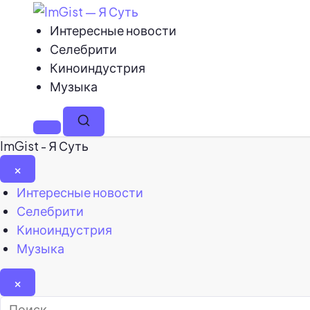
Интересные новости
Селебрити
Киноиндустрия
Музыка
Меню
Поиск
ImGist - Я Суть
×
Закрыть
Интересные новости
меню
Селебрити
Киноиндустрия
Музыка
×
Найти: