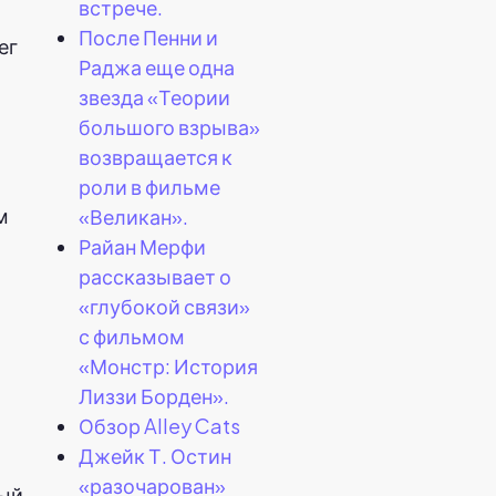
встрече.
После Пенни и
ег
Раджа еще одна
звезда «Теории
большого взрыва»
возвращается к
роли в фильме
м
«Великан».
Райан Мерфи
рассказывает о
«глубокой связи»
с фильмом
«Монстр: История
Лиззи Борден».
Обзор Alley Cats
Джейк Т. Остин
«разочарован»
ный