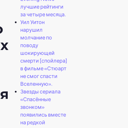
лучшие рейтинги
за четыре месяца.
Уил Уитон
о
нарушил
молчание по
х
поводу
шокирующей
смерти [спойлера]
в фильме «Стюарт
не смог спасти
Вселенную».
я
Звезды сериала
«Спасённые
звонком»
появились вместе
на редкой