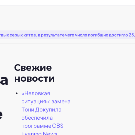
вых серых китов, в результате чего число погибших достигло 2
Свежие
а
новости
«Неловкая
ситуация»: замена
е
Тони Докупила
обеспечила
программе CBS
Evening News