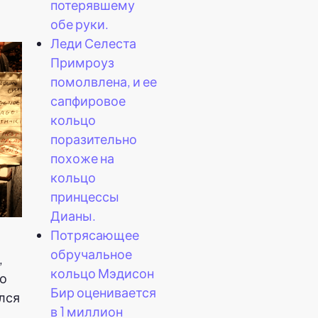
потерявшему
обе руки.
Леди Селеста
Примроуз
помолвлена, и ее
сапфировое
кольцо
поразительно
похоже на
кольцо
принцессы
Дианы.
Потрясающее
обручальное
,
кольцо Мэдисон
то
Бир оценивается
ался
в 1 миллион