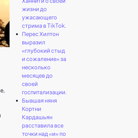
Ханнити о своей
жизни до
ужасающего
стрима в TikTok.
Перес Хилтон
выразил
«глубокий стыд
и сожаление» за
несколько
месяцев до
,
своей
е,
госпитализации.
Бывшая няня
Кортни
и
Кардашьян
расставила все
точки над «и» по