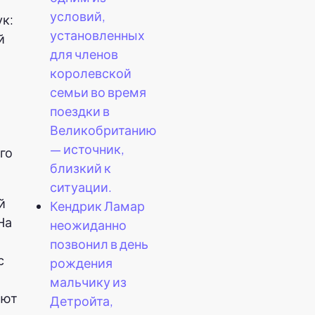
условий,
ук:
установленных
й
для членов
королевской
семьи во время
поездки в
Великобританию
— источник,
го
близкий к
ситуации.
й
Кендрик Ламар
На
неожиданно
позвонил в день
с
рождения
мальчику из
ают
Детройта,