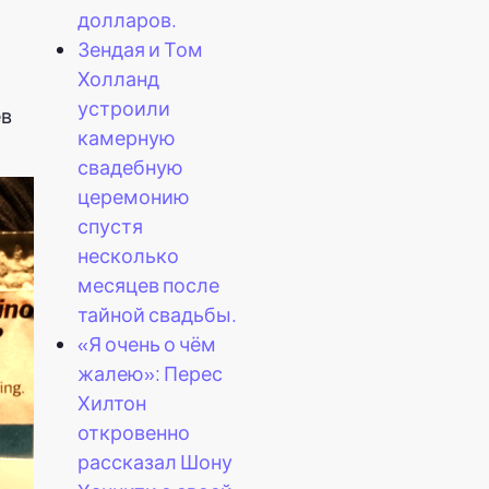
долларов.
Зендая и Том
Холланд
устроили
ев
камерную
свадебную
церемонию
спустя
несколько
месяцев после
тайной свадьбы.
«Я очень о чём
жалею»: Перес
Хилтон
откровенно
рассказал Шону