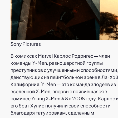
Sony Pictures
В комиксах Marvel Карлос Родригес — член
команды Y-Men, разношерстной группы
преступников с улучшенными способностями
действующих на пейнтбольной арене в Ла-Хой
Калифорния. Y-Men — это команда злодеев из
вселенной X-Men, впервые появившаяся в
комиксе Young X-Men #8 в 2008 году. Карлос 
его брат Хулио получили свои способности
благодаря татуировкам, сделанным