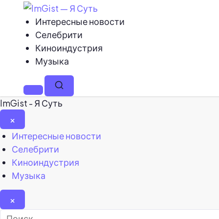
Интересные новости
Селебрити
Киноиндустрия
Музыка
Меню
Поиск
ImGist - Я Суть
×
Закрыть
Интересные новости
меню
Селебрити
Киноиндустрия
Музыка
×
Найти: