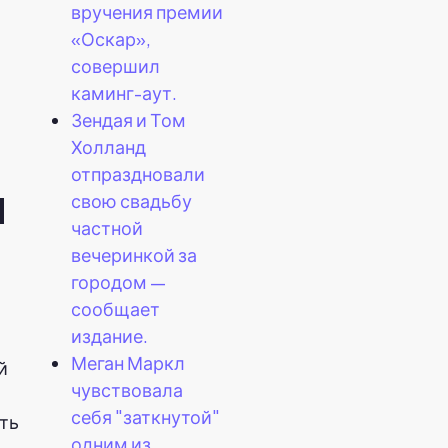
вручения премии
«Оскар»,
совершил
каминг-аут.
Зендая и Том
Холланд
отпраздновали
й
свою свадьбу
частной
вечеринкой за
городом —
сообщает
издание.
Меган Маркл
й
чувствовала
себя "заткнутой"
ить
одним из