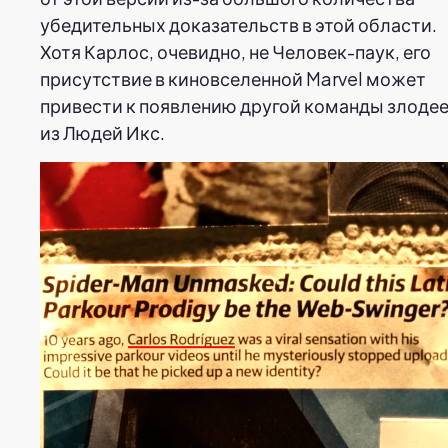
убедительных доказательств в этой области.
Хотя Карлос, очевидно, не Человек-паук, его
присутствие в киновселенной Marvel может
привести к появлению другой команды злоде
из Людей Икс.