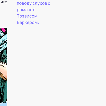
 что
поводу слухов о
романе с
Трэвисом
Баркером.