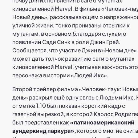
почву для их появления в саге о мутантах
киновселенной Marvel. В фильме «Человек-па
Новый день», рассказывающем о напряженно
уличной жизни, тонко пронизаны отсылки к
мутантам, в основном благодаря слухам о
появлении Сэди Синк в роли Джин Грей.
Сообщается, что участие Джин в «Новом дне»
может дать толчок развитию саги о мутантах
киновселенной Marvel, учитывая важность это
персонажа в истории «Людей Икс».
Второй трейлер фильма «Человек-паук: Новы
день» раскрыл ещё одну связь с Людьми Икс. 
отметке 1:10 был показан короткий кадр с
газетной вырезкой, в которой Карлос Родриге
был представлен как
«латиноамериканский
вундеркинд паркура»,
которого многие счит