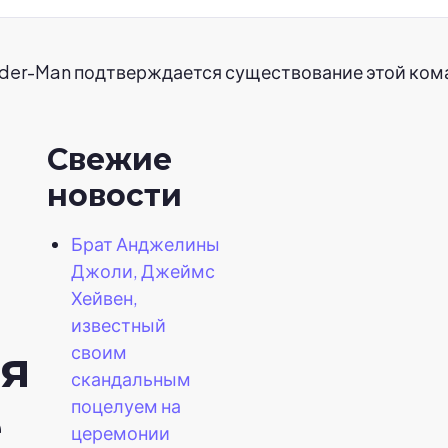
ider-Man подтверждается существование этой ком
Свежие
новости
Брат Анджелины
Джоли, Джеймс
Хейвен,
известный
своим
я
скандальным
поцелуем на
е
церемонии