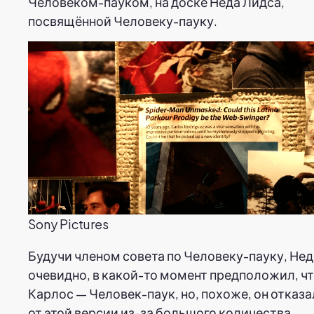
Человеком-пауком, на доске Неда Лидса,
посвящённой Человеку-пауку.
Sony Pictures
Будучи членом совета по Человеку-пауку, Нед
очевидно, в какой-то момент предположил, ч
Карлос — Человек-паук, но, похоже, он отказ
от этой версии из-за большого количества