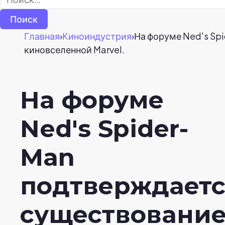
Главная
›
Киноиндустрия
›
На форуме Ned's Sp
киновселенной Marvel.
На форуме
Ned's Spider-
Man
подтверждаетс
существовани