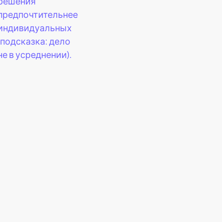
решения
предпочтительнее
индивидуальных
(подсказка: дело
не в усреднении).