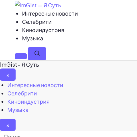
Интересные новости
Селебрити
Киноиндустрия
Музыка
Меню
Поиск
ImGist - Я Суть
×
Закрыть
Интересные новости
меню
Селебрити
Киноиндустрия
Музыка
×
Найти: