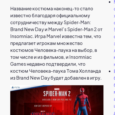
Название костюма наконец-то стало
известно благодаря официальному
сотрудничеству между Spider-Man:
Brand New Day и Marvel’s Spider-Man 2 от
Insomniac. Игра Marvel известна тем, что
предлагает игрокам множество
костюмов Человека-паука на выбор, в
том числе и из фильмов, и Insomniac
Games недавно подтвердили, что
костюм Человека-паука Тома Холланда
из Brand New Day будет добавлен в игру.