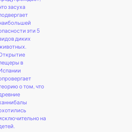
что засуха
подвергает
наибольшей
опасности эти 5
видов диких
животных.
Открытие
пещеры в
Испании
опровергает
теорию о том, что
древние
каннибалы
охотились
исключительно на
детей.