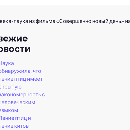
ека-паука из фильма «Совершенно новый день» на
вежие
овости
Наука
обнаружила, что
пение птиц имеет
скрытую
закономерность с
человеческим
языком.
Пение птиц и
пение китов