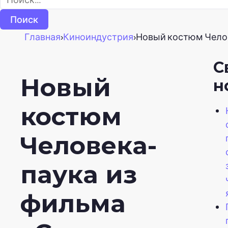
Главная
›
Киноиндустрия
›
Новый костюм Челов
С
Новый
н
костюм
Человека-
паука из
фильма