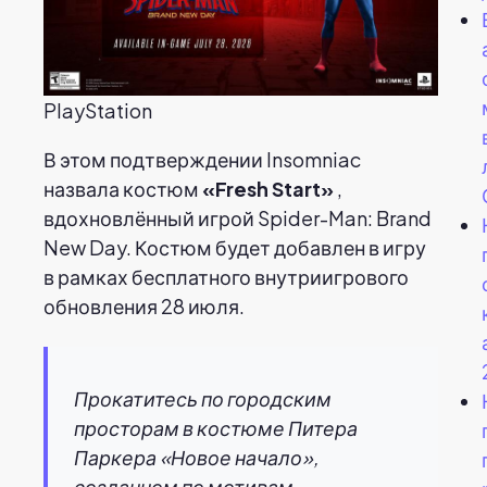
PlayStation
В этом подтверждении Insomniac
назвала костюм
«Fresh Start»
,
вдохновлённый игрой Spider-Man: Brand
New Day. Костюм будет добавлен в игру
в рамках бесплатного внутриигрового
обновления 28 июля.
Прокатитесь по городским
просторам в костюме Питера
Паркера «Новое начало»,
созданном по мотивам