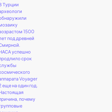
В Турции
археологи
обнаружили
мозаику
возрастом 1500
лет под древней
Смирной.
НАСА успешно
продлило срок
службы
космического
аппарата Voyager
2 еще на один год.
Настоящая
причина, почему
групповые