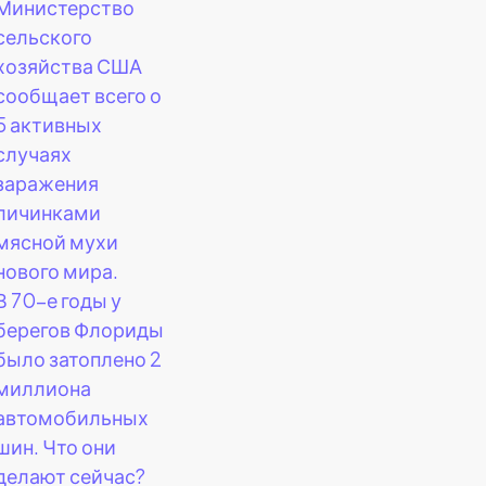
Министерство
сельского
хозяйства США
сообщает всего о
5 активных
случаях
заражения
личинками
мясной мухи
нового мира.
В 70-е годы у
берегов Флориды
было затоплено 2
миллиона
автомобильных
шин. Что они
делают сейчас?