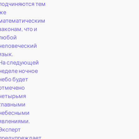
подчиняются тем
же
математическим
законам, что и
любой
человеческий
язык.
На следующей
неделе ночное
небо будет
отмечено
четырьмя
главными
небесными
явлениями.
Эксперт
предупреждает,