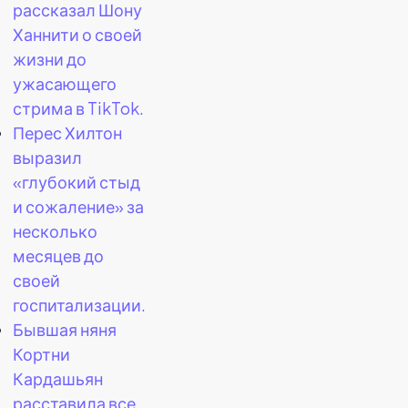
рассказал Шону
Ханнити о своей
жизни до
ужасающего
стрима в TikTok.
Перес Хилтон
выразил
«глубокий стыд
и сожаление» за
несколько
месяцев до
своей
госпитализации.
Бывшая няня
Кортни
Кардашьян
расставила все