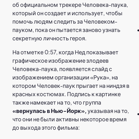
об официальном трекере Человека-паука,
который он создает и использует, чтобы
помочь людям следить за Человеком-
пауком, пока он пытается заново узнать
секретную личность героя.
На отметке 0:57, когда Нед показывает
графическое изображение злодеев
Человека-паука, появляется слайд с
изображением организации «Рука», на
котором Человек-паук прыгает на ниндзя в
красных костюмах. Подпись к картинке
также намекает на то, что группа
«вернулась в Нью-Йорк»,
указывая на то,
что они не были активны некоторое время
до выхода этого фильма: