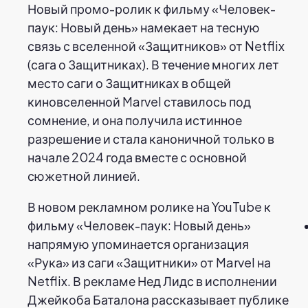
Новый промо-ролик к фильму «Человек-
паук: Новый день» намекает на тесную
связь с вселенной «Защитников» от Netflix
(сага о Защитниках). В течение многих лет
место саги о Защитниках в общей
киновселенной Marvel ставилось под
сомнение, и она получила истинное
разрешение и стала каноничной только в
начале 2024 года вместе с основной
сюжетной линией.
В новом рекламном ролике на YouTube к
фильму «Человек-паук: Новый день»
напрямую упоминается организация
«Рука» из саги «Защитники» от Marvel на
Netflix. В рекламе Нед Лидс в исполнении
Джейкоба Баталона рассказывает публике