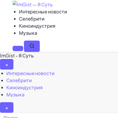
Интересные новости
Селебрити
Киноиндустрия
Музыка
Меню
Поиск
ImGist - Я Суть
×
Закрыть
Интересные новости
меню
Селебрити
Киноиндустрия
Музыка
×
Найти: