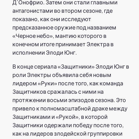
Д’Онофрио. Затем они стали главными
антагонистами во втором сезоне, где
показано, как они исследуют
предсказанное оружие под названием
«Черное небо», мантию которого в
конечном итоге принимает Электра в
исполнении Элоди Юнг.
В конце сериала «Защитники» Элоди Юнг в
роли Электры объявила себя новым
лидером «Руки» после того, как команда
Защитников сражалась с ними на
протяжении восьми эпизодов сезона. Это
привело к полномасштабной драке между
Защитниками и «Рукой», в которой
Защитники одержали победу после того,
как на лидеров злодейской группировки