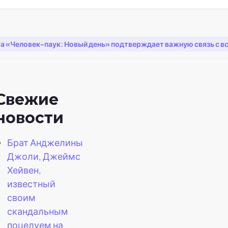
 «Человек-паук: Новый день» подтверждает важную связь с все
Свежие
новости
Брат Анджелины
Джоли, Джеймс
Хейвен,
известный
своим
скандальным
поцелуем на