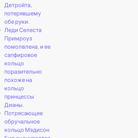
Детройта,
потерявшему
обе руки.
Леди Селеста
Примроуз
помолвлена, и ее
сапфировое
кольцо
поразительно
похоже на
кольцо
принцессы
Дианы.
Потрясающее
обручальное
кольцо Мэдисон
Бир оценивается