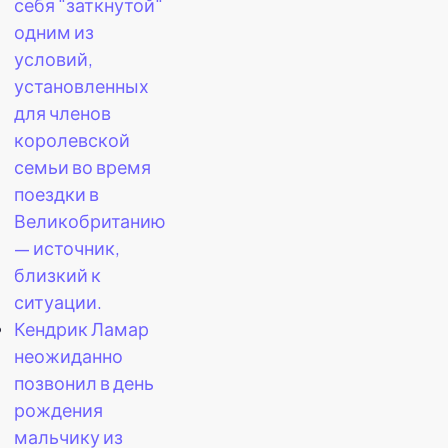
себя "заткнутой"
одним из
условий,
установленных
для членов
королевской
семьи во время
поездки в
Великобританию
— источник,
близкий к
ситуации.
Кендрик Ламар
неожиданно
позвонил в день
рождения
мальчику из