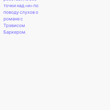
точки над «и» по
поводу слухов о
романе с
Трэвисом
Баркером.