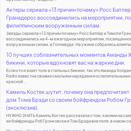
Актеры сериала «13 причин почему» Росс Батлер
Гранадерос воссоединились на мероприятии, 
филиппинским вооруженным силам.
Звезды сериала «13 причин почему» Росс Батлер и Тимоти Гра
воссоединились на 4-м ежегодном мероприятии, посвященн
вооруженным силам, в Голливуде. На ужине собрались влияте
10 лучших соблазнительных моментов Аманды Х
бикини, которые вдохновят вас на жаркие дни.
Если кто и знает толк в стильных бикини, так это Аманда Холден
Radio известна своими смелыми нарядами и ослепительными 
красной...
Камиль Костек шутит, почему она предпочитает 
дом Тома Брэди со своим бойфрендом Робом Г
(эксклюзив).
НУЖНО ЗНАТЬ Камиль Костек рассказала о том, какими на са
ее бойфренды Роб Гронковски и Том Брэди вне поля, в новом с