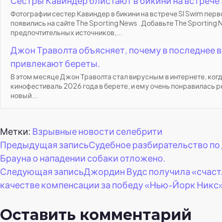
Сестры Кавиндер блистают в бикини на встрече 
Фотографии сестер Кавиндер в бикини на встрече SI Swim пер
появились на сайте The Sporting News . Добавьте The Sporting 
предпочтительных источников,...
Джон Траволта объясняет, почему в последнее в
привлекают береты.
В этом месяце Джон Траволта стал вирусным в интернете, ког
кинофестиваль 2026 года в берете, и ему очень понравилась р
новый...
Метки:
Взрывные новости селебрити
Навигация
Предыдущая запись
Судебное разбирательство по
Брауна о нападении собаки отложено.
по
Следующая запись
Джордин Вудс получила «счас
качестве компенсации за победу «Нью-Йорк Никс»
записям
Оставить комментарий