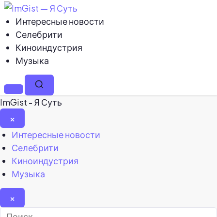
Интересные новости
Селебрити
Киноиндустрия
Музыка
Меню
Поиск
ImGist - Я Суть
×
Закрыть
Интересные новости
меню
Селебрити
Киноиндустрия
Музыка
×
Найти: