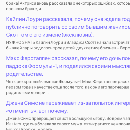
брака! Актриса вновь рассказала о некоторых ошибках, котор
прошлом браке, и...
Кайлин Лоури рассказала, почему она ждала год
публично поговорить со своим бывшим женихо
Скоттом о его измене (эксклюзив).
НУЖНО ЗНАТЬ Кайлин Лоури и Элайджа Скотт начали встречать
бывшей пары родилось трое детей: двухлетние близнецы Верс и
Макс Ферстаппен рассказал, почему его дочь пок
паддоке Формулы-1, и поделился своими мысля
родительстве.
Четырехкратный чемпион Формулы-1 Макс Ферстаппен расска
первом годе в качестве отца после того, как он и его партнерша
родителями дочери...
Джена Симс не переживает из-за попыток интер
«отменить», вот почему.
Джена Симс превращает свист в большую выгоду. Во время а
Masters, где она болела за своего мужа, пятикратного чемпио
Брукса Коэпку , модель...