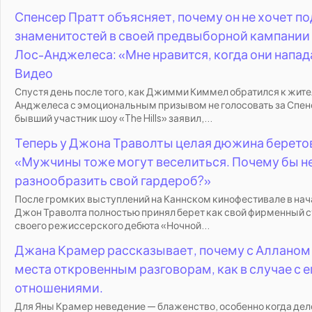
Спенсер Пратт объясняет, почему он не хочет 
знаменитостей в своей предвыборной кампании 
Лос-Анджелеса: «Мне нравится, когда они напада
Видео
Спустя день после того, как Джимми Киммел обратился к жит
Анджелеса с эмоциональным призывом не голосовать за Спен
бывший участник шоу «The Hills» заявил,...
Теперь у Джона Траволты целая дюжина беретов
«Мужчины тоже могут веселиться. Почему бы н
разнообразить свой гардероб?»
После громких выступлений на Каннском кинофестивале в нач
Джон Траволта полностью принял берет как свой фирменный с
своего режиссерского дебюта «Ночной...
Джана Крамер рассказывает, почему с Алланом
места откровенным разговорам, как в случае с
отношениями.
Для Яны Крамер неведение — блаженство, особенно когда дел