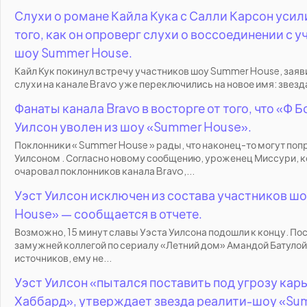
Слухи о романе Кайла Кука с Салли Карсон усил
того, как он опроверг слухи о воссоединении с 
шоу Summer House.
Кайл Кук покинул встречу участников шоу Summer House, заявив
слухи на канале Bravo уже переключились на новое имя: звезда
Фанаты канала Bravo в восторге от того, что «Ф Б
Уилсон уволен из шоу «Summer House».
Поклонники « Summer House » рады, что наконец-то могут поп
Уилсоном . Согласно новому сообщению, уроженец Миссури, 
очаровал поклонников канала Bravo,...
Уэст Уилсон исключен из состава участников ш
House» — сообщается в отчете.
Возможно, 15 минут славы Уэста Уилсона подошли к концу. По
замужней коллегой по сериалу «Летний дом» Амандой Батулой
источников, ему не...
Уэст Уилсон «пытался поставить под угрозу кар
Хаббард», утверждает звезда реалити-шоу «Su