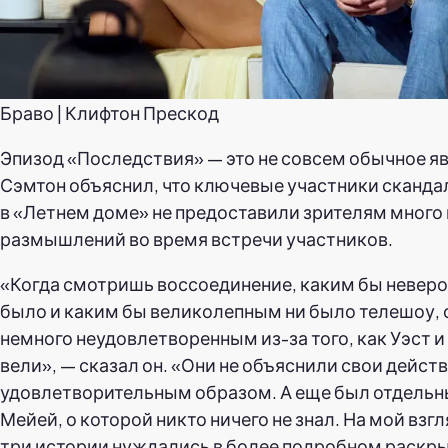
Браво | Клифтон Прескод
Эпизод «Последствия» — это не совсем обычное я
Сэмтон объяснил, что ключевые участники сканда
в «Летнем доме» не предоставили зрителям много
размышлений во время встречи участников.
«Когда смотришь воссоединение, каким бы неверо
было и каким бы великолепным ни было телешоу,
немного неудовлетворенным из-за того, как Уэст и
вели», — сказал он. «Они не объяснили свои дейст
удовлетворительным образом. А еще был отдельн
Мейей, о которой никто ничего не знал. На мой взгл
три истории нуждались в более подробном раскр