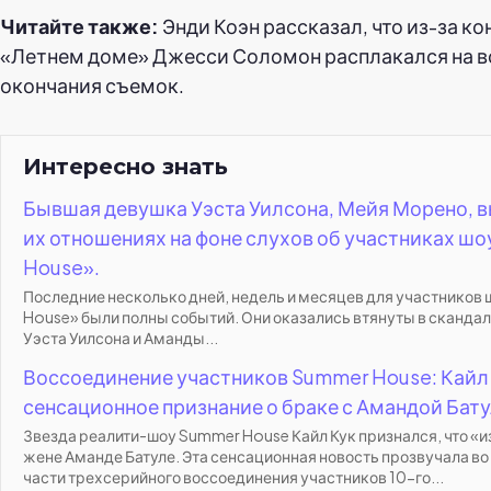
Читайте также:
Энди Коэн рассказал, что из-за ко
«Летнем доме» Джесси Соломон расплакался на в
окончания съемок.
Интересно знать
Бывшая девушка Уэста Уилсона, Мейя Морено, в
их отношениях на фоне слухов об участниках ш
House».
Последние несколько дней, недель и месяцев для участников
House» были полны событий. Они оказались втянуты в сканда
Уэста Уилсона и Аманды...
Воссоединение участников Summer House: Кайл
сенсационное признание о браке с Амандой Бату
Звезда реалити-шоу Summer House Кайл Кук признался, что «
жене Аманде Батуле. Эта сенсационная новость прозвучала во
части трехсерийного воссоединения участников 10-го...