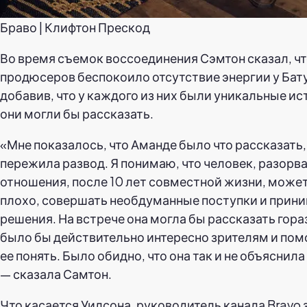
Браво | Клифтон Прескод
Во время съемок воссоединения Сэмтон сказал, что
продюсеров беспокоило отсутствие энергии у Бату
добавив, что у каждого из них были уникальные ис
они могли бы рассказать.
«Мне показалось, что Аманде было что рассказать,
пережила развод. Я понимаю, что человек, разор
отношения, после 10 лет совместной жизни, может
плохо, совершать необдуманные поступки и прин
решения. На встрече она могла бы рассказать гора
было бы действительно интересно зрителям и пом
ее понять. Было обидно, что она так и не объяснил
— сказала Самтон.
Что касается Уилсона, руководитель канала Bravo з