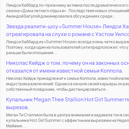
Линдси Хаббард по-прежнему активна после драматического 
сезона «Дома летнего отдыха» . Последствия новых отношений
Амандой Батулой доминировали в обсуждениях среди...
Звезда реалити-шоу «Summer House» Линдси Х
отреагировала на слухи о романе с Уэстом Уилс
Линдси Хаббард из «Summer House» всегда очень четко выраж
Поэтому, когда один из пользователей сети предположил, что у
раньше были отношения...
Николас Кейдж о том, почему он на законных ос
отказался от имени известной семьи Коппола.
Николас Кейдж принадлежит к семье Коппола, известной и вли
индустрии развлечений. Однако в начале своей карьеры он ре
собственный псевдоним, чтобы дистанцироваться...
Купальник Megan Thee Stallion Hot Girl Summer 
вырезов.
Меган Ти Сталлион была в центре внимания и задавала тон в с
купальнике Hot Girl Summer с эффектными вырезами на Недел
Майами....