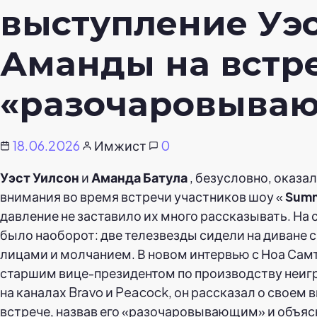
выступление Уэс
Аманды на встр
«разочаровыва
18.06.2026
Имжист
0
Уэст Уилсон
и
Аманда Батула
, безусловно, оказал
внимания во время встречи участников шоу «
Summ
давление не заставило их много рассказывать. На 
было наоборот: две телезвезды сидели на диване
лицами и молчанием. В новом интервью с Ноа Са
старшим вице-президентом по производству неи
на каналах Bravo и Peacock, он рассказал о своем 
встрече, назвав его «разочаровывающим» и объяс