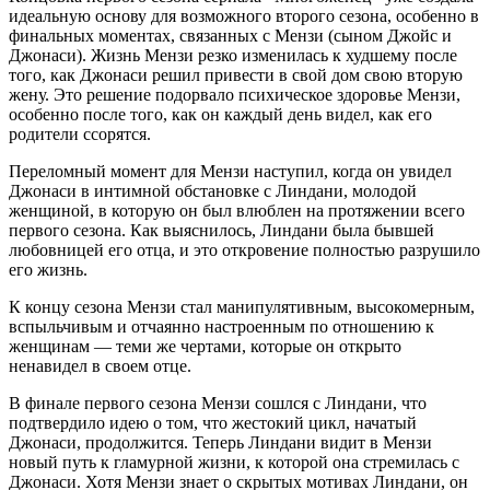
идеальную основу для возможного второго сезона, особенно в
финальных моментах, связанных с Мензи (сыном Джойс и
Джонаси). Жизнь Мензи резко изменилась к худшему после
того, как Джонаси решил привести в свой дом свою вторую
жену. Это решение подорвало психическое здоровье Мензи,
особенно после того, как он каждый день видел, как его
родители ссорятся.
Переломный момент для Мензи наступил, когда он увидел
Джонаси в интимной обстановке с Линдани, молодой
женщиной, в которую он был влюблен на протяжении всего
первого сезона. Как выяснилось, Линдани была бывшей
любовницей его отца, и это откровение полностью разрушило
его жизнь.
К концу сезона Мензи стал манипулятивным, высокомерным,
вспыльчивым и отчаянно настроенным по отношению к
женщинам — теми же чертами, которые он открыто
ненавидел в своем отце.
В финале первого сезона Мензи сошлся с Линдани, что
подтвердило идею о том, что жестокий цикл, начатый
Джонаси, продолжится. Теперь Линдани видит в Мензи
новый путь к гламурной жизни, к которой она стремилась с
Джонаси. Хотя Мензи знает о скрытых мотивах Линдани, он