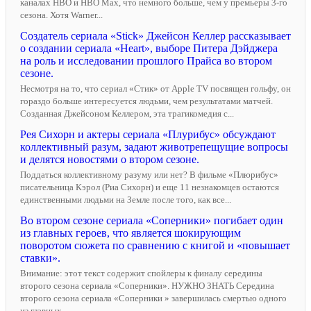
каналах HBO и HBO Max, что немного больше, чем у премьеры 3-го
сезона. Хотя Warner...
Создатель сериала «Stick» Джейсон Келлер рассказывает
о создании сериала «Heart», выборе Питера Дэйджера
на роль и исследовании прошлого Прайса во втором
сезоне.
Несмотря на то, что сериал «Стик» от Apple TV посвящен гольфу, он
гораздо больше интересуется людьми, чем результатами матчей.
Созданная Джейсоном Келлером, эта трагикомедия с...
Рея Сихорн и актеры сериала «Плурибус» обсуждают
коллективный разум, задают животрепещущие вопросы
и делятся новостями о втором сезоне.
Поддаться коллективному разуму или нет? В фильме «Плюрибус»
писательница Кэрол (Риа Сихорн) и еще 11 незнакомцев остаются
единственными людьми на Земле после того, как все...
Во втором сезоне сериала «Соперники» погибает один
из главных героев, что является шокирующим
поворотом сюжета по сравнению с книгой и «повышает
ставки».
Внимание: этот текст содержит спойлеры к финалу середины
второго сезона сериала «Соперники». НУЖНО ЗНАТЬ Середина
второго сезона сериала «Соперники » завершилась смертью одного
из главных,...