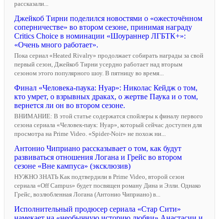
рассказали...
Джейкоб Тирни поделился новостями о «ожесточённом
соперничестве» во втором сезоне, принимая награду
Critics Choice в номинации «Шоураннер ЛГБТК+»:
«Очень много работает».
Пока сериал «Heated Rivalry» продолжает собирать награды за свой
первый сезон, Джейкоб Тирни усердно работает над вторым
сезоном этого популярного шоу. В пятницу во время...
Финал «Человека-паука: Нуар»: Николас Кейдж о том,
кто умрет, о взрывных драках, о жертве Паука и о том,
вернется ли он во втором сезоне.
ВНИМАНИЕ: В этой статье содержатся спойлеры к финалу первого
сезона сериала «Человек-паук: Нуар», который сейчас доступен для
просмотра на Prime Video. «Spider-Noir» не похож ни...
Антонио Чиприано рассказывает о том, как будут
развиваться отношения Логана и Грейс во втором
сезоне «Вне кампуса» (эксклюзив)
НУЖНО ЗНАТЬ Как подтвердили в Prime Video, второй сезон
сериала «Off Campus» будет посвящен роману Дина и Элли. Однако
Грейс, возлюбленная Логана (Антонио Чиприано) в...
Исполнительный продюсер сериала «Стар Сити»
намекает на «необычную историю любви» Анастасии и