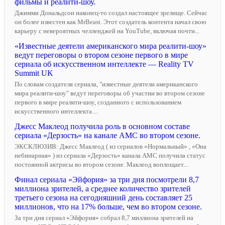
фильмы и реалити-шоу.
Джимми Дональдсон наконец-то создал настоящее зрелище. Сейчас
он более известен как MrBeast. Этот создатель контента начал свою
карьеру с невероятных челленджей на YouTube, включая почти...
«Известные деятели американского мира реалити-шоу»
ведут переговоры о втором сезоне первого в мире
сериала об искусственном интеллекте — Reality TV
Summit UK
По словам создателя сериала, "известные деятели американского
мира реалити-шоу" ведут переговоры об участии во втором сезоне
первого в мире реалити-шоу, созданного с использованием
искусственного интеллекта....
Джесс Маклеод получила роль в основном составе
сериала «Дерзость» на канале AMC во втором сезоне.
ЭКСКЛЮЗИВ: Джесс Маклеод ( из сериалов «Нормальный» , «Она
небинарная» ) из сериала «Дерзость» канала AMC получила статус
постоянной актрисы во втором сезоне. Маклеод воплощает...
Финал сериала «Эйфория» за три дня посмотрели 8,7
миллиона зрителей, а среднее количество зрителей
третьего сезона на сегодняшний день составляет 25
миллионов, что на 17% больше, чем во втором сезоне.
За три дня сериал «Эйфория» собрал 8,7 миллиона зрителей на