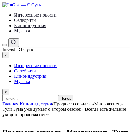
Перейти
к
Интересные новости
содержимому
Селебрити
Киноиндустрия
Музыка
Меню
Поиск
ImGist - Я Суть
×
Закрыть
меню
Интересные новости
Селебрити
Киноиндустрия
Музыка
×
Найти:
Главная
›
Киноиндустрия
›
Продюсер сериала «Многоженец»
Тули Зума уже думает о втором сезоне: «Всегда есть желание
увидеть продолжение».