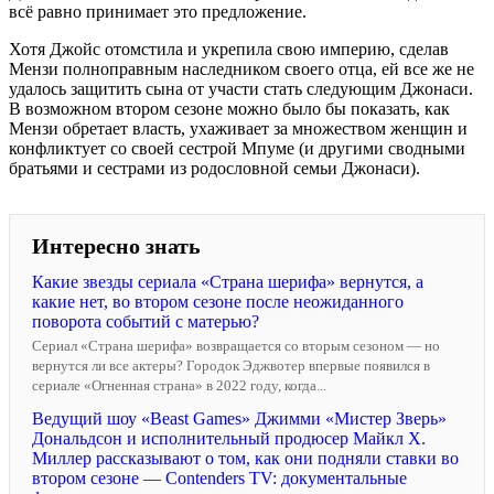
всё равно принимает это предложение.
Хотя Джойс отомстила и укрепила свою империю, сделав
Мензи полноправным наследником своего отца, ей все же не
удалось защитить сына от участи стать следующим Джонаси.
В возможном втором сезоне можно было бы показать, как
Мензи обретает власть, ухаживает за множеством женщин и
конфликтует со своей сестрой Мпуме (и другими сводными
братьями и сестрами из родословной семьи Джонаси).
Интересно знать
Какие звезды сериала «Страна шерифа» вернутся, а
какие нет, во втором сезоне после неожиданного
поворота событий с матерью?
Сериал «Страна шерифа» возвращается со вторым сезоном — но
вернутся ли все актеры? Городок Эджвотер впервые появился в
сериале «Огненная страна» в 2022 году, когда...
Ведущий шоу «Beast Games» Джимми «Мистер Зверь»
Дональдсон и исполнительный продюсер Майкл Х.
Миллер рассказывают о том, как они подняли ставки во
втором сезоне — Contenders TV: документальные