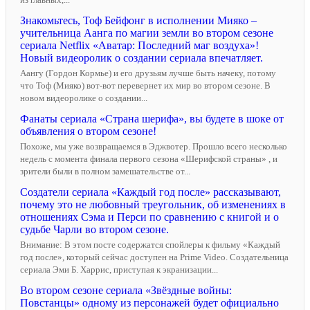
Знакомьтесь, Тоф Бейфонг в исполнении Мияко –
учительница Аанга по магии земли во втором сезоне
сериала Netflix «Аватар: Последний маг воздуха»!
Новый видеоролик о создании сериала впечатляет.
Аангу (Гордон Кормье) и его друзьям лучше быть начеку, потому
что Тоф (Мияко) вот-вот перевернет их мир во втором сезоне. В
новом видеоролике о создании...
Фанаты сериала «Страна шерифа», вы будете в шоке от
объявления о втором сезоне!
Похоже, мы уже возвращаемся в Эджвотер. Прошло всего несколько
недель с момента финала первого сезона «Шерифской страны» , и
зрители были в полном замешательстве от...
Создатели сериала «Каждый год после» рассказывают,
почему это не любовный треугольник, об изменениях в
отношениях Сэма и Перси по сравнению с книгой и о
судьбе Чарли во втором сезоне.
Внимание: В этом посте содержатся спойлеры к фильму «Каждый
год после», который сейчас доступен на Prime Video. Создательница
сериала Эми Б. Харрис, приступая к экранизации...
Во втором сезоне сериала «Звёздные войны:
Повстанцы» одному из персонажей будет официально