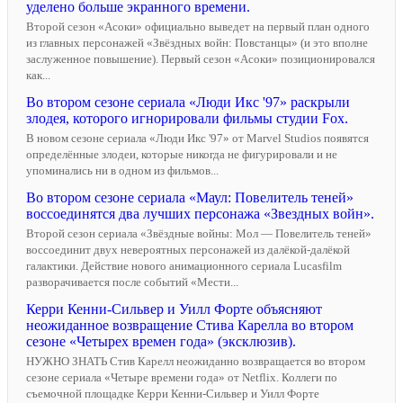
уделено больше экранного времени.
Второй сезон «Асоки» официально выведет на первый план одного
из главных персонажей «Звёздных войн: Повстанцы» (и это вполне
заслуженное повышение). Первый сезон «Асоки» позиционировался
как...
Во втором сезоне сериала «Люди Икс '97» раскрыли
злодея, которого игнорировали фильмы студии Fox.
В новом сезоне сериала «Люди Икс '97» от Marvel Studios появятся
определённые злодеи, которые никогда не фигурировали и не
упоминались ни в одном из фильмов...
Во втором сезоне сериала «Маул: Повелитель теней»
воссоединятся два лучших персонажа «Звездных войн».
Второй сезон сериала «Звёздные войны: Мол — Повелитель теней»
воссоединит двух невероятных персонажей из далёкой-далёкой
галактики. Действие нового анимационного сериала Lucasfilm
разворачивается после событий «Мести...
Керри Кенни-Сильвер и Уилл Форте объясняют
неожиданное возвращение Стива Карелла во втором
сезоне «Четырех времен года» (эксклюзив).
НУЖНО ЗНАТЬ Стив Карелл неожиданно возвращается во втором
сезоне сериала «Четыре времени года» от Netflix. Коллеги по
съемочной площадке Керри Кенни-Сильвер и Уилл Форте