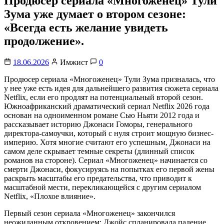
Продюсер сериала «Многоженец» Тули
Зума уже думает о втором сезоне:
«Всегда есть желание увидеть
продолжение».
18.06.2026
Имжист
0
Продюсер сериала «Многоженец» Тули Зума призналась, что
у нее уже есть идея для дальнейшего развития сюжета сериала
Netflix, если его продлят на потенциальный второй сезон.
Южноафриканский драматический сериал Netflix 2026 года
основан на одноименном романе Сью Ньяти 2012 года и
рассказывает историю Джонаси Гоморы, генерального
директора-самоучки, который с нуля строит мощную бизнес-
империю. Хотя многие считают его успешным, Джонаси на
самом деле скрывает темные секреты (длинный список
романов на стороне). Сериал «Многоженец» начинается со
смерти Джонаси, фокусируясь на попытках его первой жены
раскрыть масштабы его предательства, что приводит к
масштабной мести, перекликающейся с другим сериалом
Netflix, «Плохое влияние».
Первый сезон сериала «Многоженец» закончился
неожиданным откровением: Джойс спланировала падение