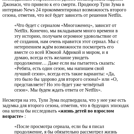
Джонаси, что привело к его смерти. Продюсер Тули Зума в
интервью News 24 прокомментировал возможность второго
сезона, отметив, что всё будет зависеть от решения Netflix.
«Что будет с сериалом «Многоженец», зависит от
Netflix. Конечно, мы вкладываем много времени в
эту историю, получаем огромное удовольствие от
её создания, нам очень нравится этот сериал. Мы с
нетерпением ждём возможности посмотреть его
вместе со всей Южной Африкой и миром, и я
думаю, всегда есть желание увидеть
продолжение… Даже если вы пытаетесь сказать:
«Ребята, есть один сезон, мы напишем свой
лучший сезон», всегда есть такие варианты: «Да,
это было бы здорово для второго сезона!» или «О,
представляете? Но это будет уже четвёртый
сезон». Мы будем ждать ответа от Netflix».
Несмотря на это, Тули Зума подтвердила, что у нее уже есть
задумка для второго сезона, отметив, что в будущих эпизодах
она хотела бы исследовать
«жизнь детей во взрослом
возрасте»
:
«После просмотра сериала, если бы я писал
продолжение, я бы обязательно рассмотрел жизнь