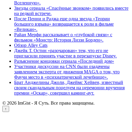
Вселенную».
Звезды сериала «Спасённые звонком» появились вместе
на редкой встрече.
После Пенни и Раджа еще одна звезда «Теории
большого взрыва» возвращается к роли в фильме
«Великан».
Райан Мерфи рассказывает о «глубокой связи» с
фильмом «Монстр: История Лиззи Борден».
Обзор Alley Cats
Джейк Т. Остин «разочарован» тем, что его не
пригласили принять участие в перезапуске Disney.
Разъяснение концовки сериала «Последний дом»
Участники дискуссии на CNN были озадачены
заявлением эксперта от движения MAGA о том, что
Фаучи место в «психиатрической лечебнице».
Брат Анджелины Джоли, Джеймс Хейвен, известный
своим скандальным поцелуем на церемонии вручения
премии «Оскар», совершил каминг-аут.
© 2026 ImGist - Я Суть. Все права защищены.
↑