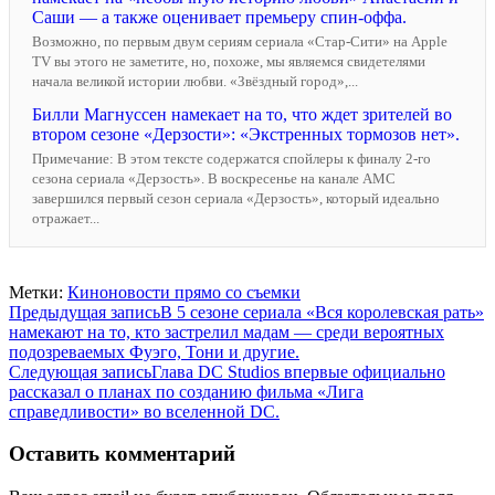
Саши — а также оценивает премьеру спин-оффа.
Возможно, по первым двум сериям сериала «Стар-Сити» на Apple
TV вы этого не заметите, но, похоже, мы являемся свидетелями
начала великой истории любви. «Звёздный город»,...
Билли Магнуссен намекает на то, что ждет зрителей во
втором сезоне «Дерзости»: «Экстренных тормозов нет».
Примечание: В этом тексте содержатся спойлеры к финалу 2-го
сезона сериала «Дерзость». В воскресенье на канале AMC
завершился первый сезон сериала «Дерзость», который идеально
отражает...
Метки:
Киноновости прямо со съемки
Навигация
Предыдущая запись
В 5 сезоне сериала «Вся королевская рать»
намекают на то, кто застрелил мадам — среди вероятных
по
подозреваемых Фуэго, Тони и другие.
записям
Следующая запись
Глава DC Studios впервые официально
рассказал о планах по созданию фильма «Лига
справедливости» во вселенной DC.
Оставить комментарий