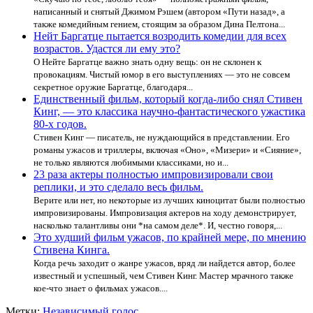
написанный и снятый Джимом Рэшем (автором «Пути назад», а
также комедийным гением, стоящим за образом Дина Пелтона...
Нейт Баргатце пытается возродить комедии для всех
возрастов. Удастся ли ему это?
О Нейте Баргатце важно знать одну вещь: он не склонен к
провокациям. Чистый юмор в его выступлениях — это не совсем
секретное оружие Баргатце, благодаря...
Единственный фильм, который когда-либо снял Стивен
Кинг, — это классика научно-фантастического ужастика
80-х годов.
Стивен Кинг — писатель, не нуждающийся в представлении. Его
романы ужасов и триллеры, включая «Оно», «Мизери» и «Сияние»,
не только являются любимыми классиками, но и...
23 раза актеры полностью импровизировали свои
реплики, и это сделало весь фильм.
Верите или нет, но некоторые из лучших киноцитат были полностью
импровизированы. Импровизация актеров на ходу демонстрирует,
насколько талантливы они *на самом деле*. И, честно говоря,...
Это худший фильм ужасов, по крайней мере, по мнению
Стивена Кинга.
Когда речь заходит о жанре ужасов, вряд ли найдется автор, более
известный и успешный, чем Стивен Кинг. Мастер мрачного также
кое-что знает о фильмах ужасов....
Метки:
Независимый голос