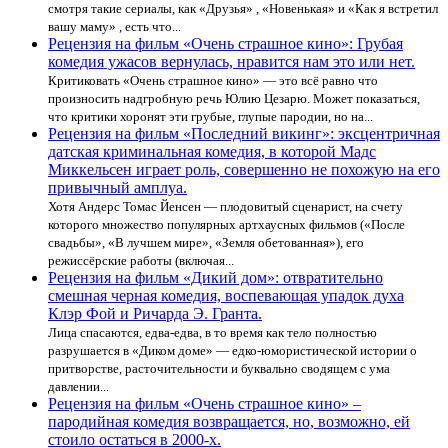
смотря такие сериалы, как «Друзья» , «Новенькая» и «Как я встретил
вашу маму» , есть что...
Рецензия на фильм «Очень страшное кино»: Грубая
комедия ужасов вернулась, нравится нам это или нет.
Критиковать «Очень страшное кино» — это всё равно что
произносить надгробную речь Юлию Цезарю. Может показаться,
что критики хоронят эти грубые, глупые пародии, но на...
Рецензия на фильм «Последний викинг»: эксцентричная
датская криминальная комедия, в которой Мадс
Миккельсен играет роль, совершенно не похожую на его
привычный амплуа.
Хотя Андерс Томас Йенсен — плодовитый сценарист, на счету
которого множество популярных артхаусных фильмов («После
свадьбы», «В лучшем мире», «Земля обетованная»), его
режиссёрские работы (включая...
Рецензия на фильм «Дикий дом»: отвратительно
смешная черная комедия, воспевающая упадок духа
Клэр Фой и Ричарда Э. Гранта.
Лица спасаются, едва-едва, в то время как тело полностью
разрушается в «Диком доме» — едко-юмористической истории о
притворстве, расточительности и буквально сводящем с ума
давлении...
Рецензия на фильм «Очень страшное кино» –
пародийная комедия возвращается, но, возможно, ей
стоило остаться в 2000-х.