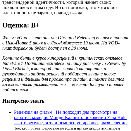
трансгендерной идентичности, который найдет своих
поклонников в этом году. Но он понимает, что хотя квир-
идентичность не заразна, надежда — да.
Оценка: B+
Фильм «Она — это он» от Obscured Releasing вышел в прокат
в Нью-Йорке 5 июня и в Лос-Анджелесе 19 июня. На VOD-
платформах он будет доступен с 30 июня.
Хотите быть в курсе кинорецензий и критических отзывов
IndieWire
?
Подпишитесь
здесь
на нашу рассылку In Review by
David Ehrlich, в которой наш главный кинокритик и
руководитель отдела рецензий подбирает лучшие новые
рецензии и фильмы для просмотра онлайн, а также делится
эксклюзивными размышлениями — все это доступно только
подписчикам.
Интересно знать
Рецензия на фильм «Не подходит для просмотра на
работе»: комедия Минди Калинг о поколении Z на Hulu
— это веселое, хотя и немного устаревшее, развлечение.
Тем, кто провел подростковые годы и начало двадцатых, запоем