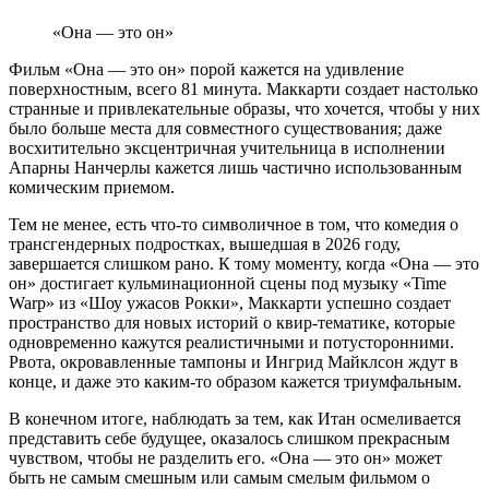
«Она — это он»
Фильм «Она — это он» порой кажется на удивление
поверхностным, всего 81 минута. Маккарти создает настолько
странные и привлекательные образы, что хочется, чтобы у них
было больше места для совместного существования; даже
восхитительно эксцентричная учительница в исполнении
Апарны Нанчерлы кажется лишь частично использованным
комическим приемом.
Тем не менее, есть что-то символичное в том, что комедия о
трансгендерных подростках, вышедшая в 2026 году,
завершается слишком рано. К тому моменту, когда «Она — это
он» достигает кульминационной сцены под музыку «Time
Warp» из «Шоу ужасов Рокки», Маккарти успешно создает
пространство для новых историй о квир-тематике, которые
одновременно кажутся реалистичными и потусторонними.
Рвота, окровавленные тампоны и Ингрид Майклсон ждут в
конце, и даже это каким-то образом кажется триумфальным.
В конечном итоге, наблюдать за тем, как Итан осмеливается
представить себе будущее, оказалось слишком прекрасным
чувством, чтобы не разделить его. «Она — это он» может
быть не самым смешным или самым смелым фильмом о