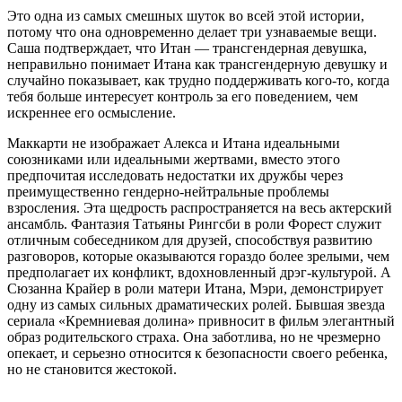
Это одна из самых смешных шуток во всей этой истории,
потому что она одновременно делает три узнаваемые вещи.
Саша подтверждает, что Итан — трансгендерная девушка,
неправильно понимает Итана как трансгендерную девушку и
случайно показывает, как трудно поддерживать кого-то, когда
тебя больше интересует контроль за его поведением, чем
искреннее его осмысление.
Маккарти не изображает Алекса и Итана идеальными
союзниками или идеальными жертвами, вместо этого
предпочитая исследовать недостатки их дружбы через
преимущественно гендерно-нейтральные проблемы
взросления. Эта щедрость распространяется на весь актерский
ансамбль. Фантазия Татьяны Рингсби в роли Форест служит
отличным собеседником для друзей, способствуя развитию
разговоров, которые оказываются гораздо более зрелыми, чем
предполагает их конфликт, вдохновленный дрэг-культурой. А
Сюзанна Крайер в роли матери Итана, Мэри, демонстрирует
одну из самых сильных драматических ролей. Бывшая звезда
сериала «Кремниевая долина» привносит в фильм элегантный
образ родительского страха. Она заботлива, но не чрезмерно
опекает, и серьезно относится к безопасности своего ребенка,
но не становится жестокой.