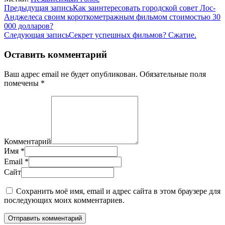
Навигация
Предыдущая запись
Как заинтересовать городской совет Лос-
Анджелеса своим короткометражным фильмом стоимостью 30
по
000 долларов?
записям
Следующая запись
Секрет успешных фильмов? Сжатие.
Оставить комментарий
Ваш адрес email не будет опубликован.
Обязательные поля
помечены
*
Комментарий
Имя
*
Email
*
Сайт
Сохранить моё имя, email и адрес сайта в этом браузере для
последующих моих комментариев.
Отправить комментарий