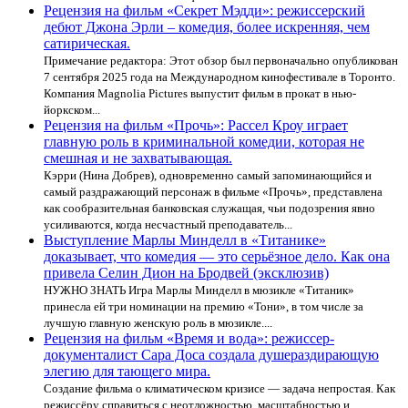
Рецензия на фильм «Секрет Мэдди»: режиссерский
дебют Джона Эрли – комедия, более искренняя, чем
сатирическая.
Примечание редактора: Этот обзор был первоначально опубликован
7 сентября 2025 года на Международном кинофестивале в Торонто.
Компания Magnolia Pictures выпустит фильм в прокат в нью-
йоркском...
Рецензия на фильм «Прочь»: Рассел Кроу играет
главную роль в криминальной комедии, которая не
смешная и не захватывающая.
Кэрри (Нина Добрев), одновременно самый запоминающийся и
самый раздражающий персонаж в фильме «Прочь», представлена
как сообразительная банковская служащая, чьи подозрения явно
усиливаются, когда несчастный преподаватель...
Выступление Марлы Минделл в «Титанике»
доказывает, что комедия — это серьёзное дело. Как она
привела Селин Дион на Бродвей (эксклюзив)
НУЖНО ЗНАТЬ Игра Марлы Минделл в мюзикле «Титаник»
принесла ей три номинации на премию «Тони», в том числе за
лучшую главную женскую роль в мюзикле....
Рецензия на фильм «Время и вода»: режиссер-
документалист Сара Доса создала душераздирающую
элегию для тающего мира.
Создание фильма о климатическом кризисе — задача непростая. Как
режиссёру справиться с неотложностью, масштабностью и