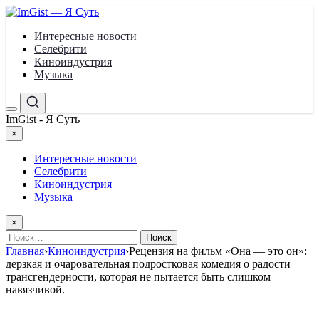
Перейти
к
Интересные новости
содержимому
Селебрити
Киноиндустрия
Музыка
Меню
Поиск
ImGist - Я Суть
×
Закрыть
меню
Интересные новости
Селебрити
Киноиндустрия
Музыка
×
Найти:
Главная
›
Киноиндустрия
›
Рецензия на фильм «Она — это он»:
дерзкая и очаровательная подростковая комедия о радости
трансгендерности, которая не пытается быть слишком
навязчивой.