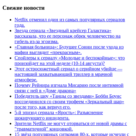
Свежие новости
Netflix отменил один из самых популярных сериалов
года.
Звезда сериала «Звездный крейсер Галактика»
рассказала, что ее персонаж обрек человечество на
гибель из-за эгоизма.
«Главная больница»: Будущее Сонни после ухода из
мафии выглядит «прекрасным».
Спойлеры к сериалу «Молодые и беспокойные»: что
произойдет на этой неделе (10-14 августа)?
Этот остросюжетный сериал о серийном убийце —
настоящий захватывающий триллер в мрачной
атмосфере.
Почему Рейнира изгнала Мисарию после интимной
связи с ней в «Доме дракона»
Победитель шоу «Танцы со звездами» Бобби Боунс
воссоединился со своим трофеем «Зеркальный шар»
после того, как вернул его.
5-й эпизод сериала «Ярость»: Разъяснение
шокирующего инцидента.
Зрители Netflix не могут оторваться от новой драмы с
"травматичной" концовкой.
15 звёзд популярных ситкомов 80-х, которые исчезли с