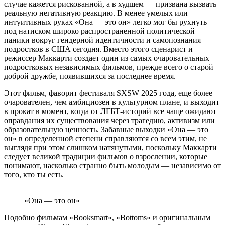
случае кажется рискованной, а в худшем — призвана вызвать
реальную негативную реакцию. В менее умелых или
интуитивных руках «Она — это он» легко мог бы рухнуть
под натиском широко распространенной политической
паники вокруг гендерной идентичности и самопознания
подростков в США сегодня. Вместо этого сценарист и
режиссер Маккарти создает один из самых очаровательных
подростковых независимых фильмов, прежде всего о старой
доброй дружбе, появившихся за последнее время.
Этот фильм, фаворит фестиваля SXSW 2025 года, еще более
очарователен, чем амбициозен в культурном плане, и выходит
в прокат в момент, когда от ЛГБТ-историй все чаще ожидают
оправдания их существования через трагедию, активизм или
образовательную ценность. Забавные выходки «Она — это
он» в определенной степени справляются со всем этим, не
выглядя при этом слишком натянутыми, поскольку Маккарти
следует великой традиции фильмов о взрослении, которые
понимают, насколько странно быть молодым — независимо от
того, кто ты есть.
«Она — это он»
Подобно фильмам «Booksmart», «Bottoms» и оригинальным