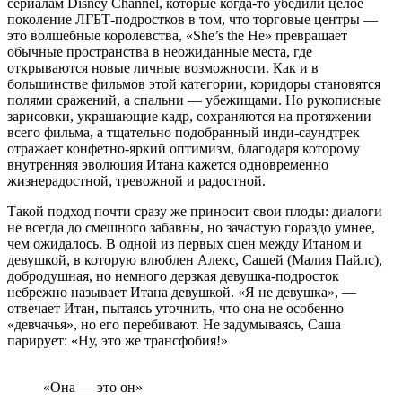
сериалам Disney Channel, которые когда-то убедили целое
поколение ЛГБТ-подростков в том, что торговые центры —
это волшебные королевства, «She’s the He» превращает
обычные пространства в неожиданные места, где
открываются новые личные возможности. Как и в
большинстве фильмов этой категории, коридоры становятся
полями сражений, а спальни — убежищами. Но рукописные
зарисовки, украшающие кадр, сохраняются на протяжении
всего фильма, а тщательно подобранный инди-саундтрек
отражает конфетно-яркий оптимизм, благодаря которому
внутренняя эволюция Итана кажется одновременно
жизнерадостной, тревожной и радостной.
Такой подход почти сразу же приносит свои плоды: диалоги
не всегда до смешного забавны, но зачастую гораздо умнее,
чем ожидалось. В одной из первых сцен между Итаном и
девушкой, в которую влюблен Алекс, Сашей (Малия Пайлс),
добродушная, но немного дерзкая девушка-подросток
небрежно называет Итана девушкой. «Я не девушка», —
отвечает Итан, пытаясь уточнить, что она не особенно
«девчачья», но его перебивают. Не задумываясь, Саша
парирует: «Ну, это же трансфобия!»
«Она — это он»