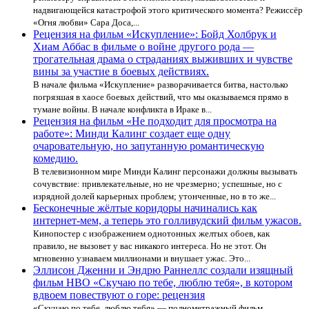
надвигающейся катастрофой этого критического момента? Режиссёр
«Огня любви» Сара Доса,...
Рецензия на фильм «Искупление»: Бойд Холбрук и
Хиам Аббас в фильме о войне другого рода —
трогательная драма о страданиях выживших и чувстве
вины за участие в боевых действиях.
В начале фильма «Искупление» разворачивается битва, настолько
погрязшая в хаосе боевых действий, что мы оказываемся прямо в
тумане войны. В начале конфликта в Ираке в...
Рецензия на фильм «Не подходит для просмотра на
работе»: Минди Калинг создает еще одну
очаровательную, но запутанную романтическую
комедию.
В телевизионном мире Минди Калинг персонажи должны вызывать
сочувствие: привлекательные, но не чрезмерно; успешные, но с
изрядной долей карьерных проблем; утонченные, но в то же...
Бесконечные жёлтые коридоры начинались как
интернет-мем, а теперь это голливудский фильм ужасов.
Кинопостер с изображением однотонных желтых обоев, как
правило, не вызовет у вас никакого интереса. Но не этот. Он
мгновенно узнаваем миллионами и внушает ужас. Это...
Эллисон Дженни и Эндрю Раннеллс создали изящный
фильм HBO «Скучаю по тебе, люблю тебя», в котором
вдвоем повествуют о горе: рецензия
«Скучаю по тебе, люблю тебя» — полнометражный фильм,