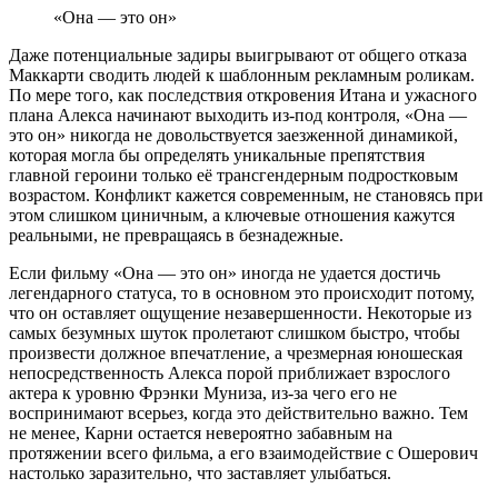
«Она — это он»
Даже потенциальные задиры выигрывают от общего отказа
Маккарти сводить людей к шаблонным рекламным роликам.
По мере того, как последствия откровения Итана и ужасного
плана Алекса начинают выходить из-под контроля, «Она —
это он» никогда не довольствуется заезженной динамикой,
которая могла бы определять уникальные препятствия
главной героини только её трансгендерным подростковым
возрастом. Конфликт кажется современным, не становясь при
этом слишком циничным, а ключевые отношения кажутся
реальными, не превращаясь в безнадежные.
Если фильму «Она — это он» иногда не удается достичь
легендарного статуса, то в основном это происходит потому,
что он оставляет ощущение незавершенности. Некоторые из
самых безумных шуток пролетают слишком быстро, чтобы
произвести должное впечатление, а чрезмерная юношеская
непосредственность Алекса порой приближает взрослого
актера к уровню Фрэнки Муниза, из-за чего его не
воспринимают всерьез, когда это действительно важно. Тем
не менее, Карни остается невероятно забавным на
протяжении всего фильма, а его взаимодействие с Ошерович
настолько заразительно, что заставляет улыбаться.