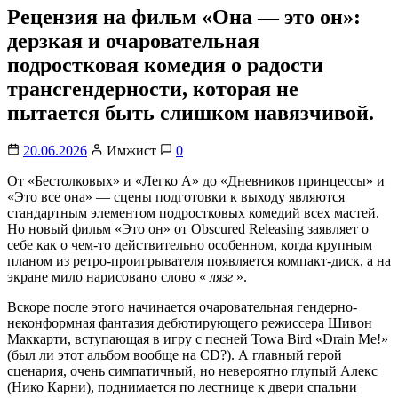
Рецензия на фильм «Она — это он»:
дерзкая и очаровательная
подростковая комедия о радости
трансгендерности, которая не
пытается быть слишком навязчивой.
20.06.2026
Имжист
0
От «Бестолковых» и «Легко А» до «Дневников принцессы» и
«Это все она» — сцены подготовки к выходу являются
стандартным элементом подростковых комедий всех мастей.
Но новый фильм «Это он» от Obscured Releasing заявляет о
себе как о чем-то действительно особенном, когда крупным
планом из ретро-проигрывателя появляется компакт-диск, а на
экране мило нарисовано слово «
лязг
».
Вскоре после этого начинается очаровательная гендерно-
неконформная фантазия дебютирующего режиссера Шивон
Маккарти, вступающая в игру с песней Towa Bird «Drain Me!»
(был ли этот альбом вообще на CD?). А главный герой
сценария, очень симпатичный, но невероятно глупый Алекс
(Нико Карни), поднимается по лестнице к двери спальни