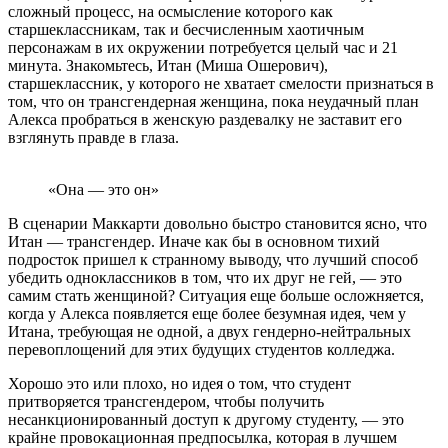
сложный процесс, на осмысление которого как
старшеклассникам, так и бесчисленным хаотичным
персонажам в их окружении потребуется целый час и 21
минута. Знакомьтесь, Итан (Миша Ошерович),
старшеклассник, у которого не хватает смелости признаться в
том, что он трансгендерная женщина, пока неудачный план
Алекса пробраться в женскую раздевалку не заставит его
взглянуть правде в глаза.
«Она — это он»
В сценарии Маккарти довольно быстро становится ясно, что
Итан — трансгендер. Иначе как бы в основном тихий
подросток пришел к странному выводу, что лучший способ
убедить одноклассников в том, что их друг не гей, — это
самим стать женщиной? Ситуация еще больше осложняется,
когда у Алекса появляется еще более безумная идея, чем у
Итана, требующая не одной, а двух гендерно-нейтральных
перевоплощений для этих будущих студентов колледжа.
Хорошо это или плохо, но идея о том, что студент
притворяется трансгендером, чтобы получить
несанкционированный доступ к другому студенту, — это
крайне провокационная предпосылка, которая в лучшем