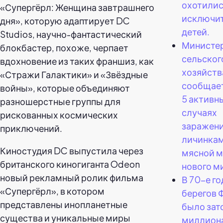
охотили
«Супергёрл: Женщина завтрашнего
исключит
дня», которую адаптирует DC
детей.
Studios, научно-фантастический
Министе
блокбастер, похоже, черпает
сельског
вдохновение из таких франшиз, как
хозяйст
«Стражи Галактики» и «Звёздные
сообщает
войны», которые объединяют
5 активн
разношерстные группы для
случаях
рискованных космических
заражен
приключений.
личинка
Киностудия DC выпустила через
мясной м
британского киногиганта Odeon
нового м
новый рекламный ролик фильма
В 70-е го
«Супергёрл», в котором
берегов
представлены инопланетные
было зат
существа и уникальные миры
миллион