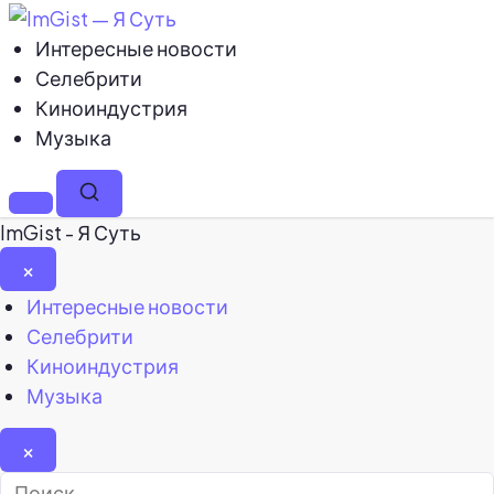
Интересные новости
Селебрити
Киноиндустрия
Музыка
Меню
Поиск
ImGist - Я Суть
×
Закрыть
Интересные новости
меню
Селебрити
Киноиндустрия
Музыка
×
Найти: