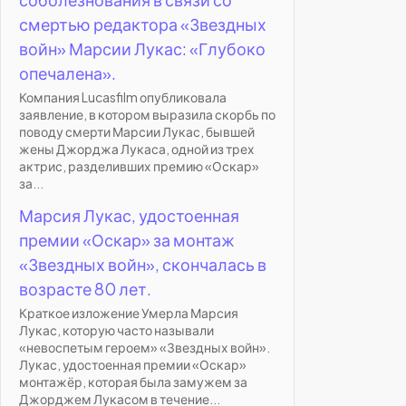
смертью редактора «Звездных
войн» Марсии Лукас: «Глубоко
опечалена».
Компания Lucasfilm опубликовала
заявление, в котором выразила скорбь по
поводу смерти Марсии Лукас, бывшей
жены Джорджа Лукаса, одной из трех
актрис, разделивших премию «Оскар»
за...
Марсия Лукас, удостоенная
премии «Оскар» за монтаж
«Звездных войн», скончалась в
возрасте 80 лет.
Краткое изложение Умерла Марсия
Лукас, которую часто называли
«невоспетым героем» «Звездных войн».
Лукас, удостоенная премии «Оскар»
монтажёр, которая была замужем за
Джорджем Лукасом в течение...