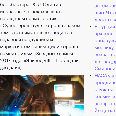
блокбастера DCU. Один из
автомоб
инопланетян, показанных в
шин. Что
последнем промо-ролике
делают с
«Супергёрл», будет хорошо знаком
В Турции
тем, кто внимательно следил за
археолог
недавней продукцией и
обнаруж
маркетингом фильма (или хорошо
мозаику
помнит фильм «Звёздные войны»
возрасто
2017 года, «Эпизод VIII — Последние
лет под 
джедаи»).
Смирной
НАСА ус
продлило
службы
космиче
аппарата
2 еще на 