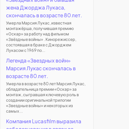
жена Джорджа Лукаса,
скончалась в возрасте 80 лет.
Умерла Марсия Лукас, известная
монтажёрша, получившая премию
«Оскар» за работу над фильмом
«Звёздные войны» . Кинорежиссер,
состоявшая в браке с Джорджем
Лукасом с 1969 по...
Легенда «Звездных войн»
Марсия Лукас скончалась в
возрасте 80 лет.
Умерла в возрасте 80 лет Марсия Лукас,
обладательница премии «Оскар» за
монтаж, сыгравшая ключевую роль в
создании оригинальной трилогии
«Звездные войны» и некоторых из
самых...
Компания Lucasfilm выразила
соболезнования в связи со