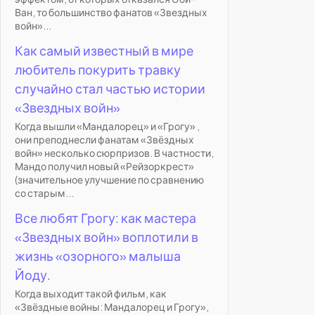
Ван, то большинство фанатов «Звездных
войн»...
Как самый известный в мире
любитель покурить травку
случайно стал частью истории
«Звездных войн»
Когда вышли «Мандалорец» и «Грогу» ,
они преподнесли фанатам «Звёздных
войн» несколько сюрпризов. В частности,
Мандо получил новый «Рейзоркрест»
(значительное улучшение по сравнению
со старым...
Все любят Грогу: как мастера
«Звездных войн» воплотили в
жизнь «озорного» малыша
Йоду.
Когда выходит такой фильм, как
«Звёздные войны: Мандалорец и Грогу»,