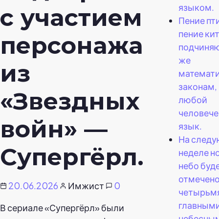
языком.
с участием
Пение пт
пение ки
персонажа
подчиняю
же
из
математ
законам, 
«Звездных
любой
человече
войн» —
язык.
На след
Супергёрл.
неделе н
небо буд
отмечен
20.06.2026
Имжист
0
четырьм
главным
В сериале «Супергёрл» были
небесны