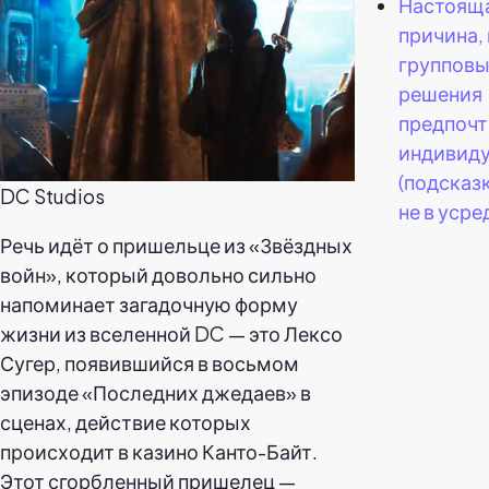
Настоящ
причина,
группов
решения
предпочт
индивид
(подсказк
DC Studios
не в усре
Речь идёт о пришельце из «Звёздных
войн», который довольно сильно
напоминает загадочную форму
жизни из вселенной DC — это Лексо
Сугер, появившийся в восьмом
эпизоде «Последних джедаев» в
сценах, действие которых
происходит в казино Канто-Байт.
Этот сгорбленный пришелец —