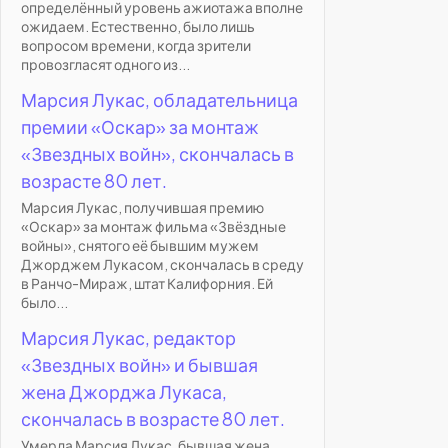
определённый уровень ажиотажа вполне
ожидаем. Естественно, было лишь
вопросом времени, когда зрители
провозгласят одного из...
Марсия Лукас, обладательница
премии «Оскар» за монтаж
«Звездных войн», скончалась в
возрасте 80 лет.
Марсия Лукас, получившая премию
«Оскар» за монтаж фильма «Звёздные
войны», снятого её бывшим мужем
Джорджем Лукасом, скончалась в среду
в Ранчо-Мираж, штат Калифорния. Ей
было...
Марсия Лукас, редактор
«Звездных войн» и бывшая
жена Джорджа Лукаса,
скончалась в возрасте 80 лет.
Умерла Марсия Лукас, бывшая жена