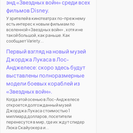
энд «Звездных войн» среди всех
фильмов Disney.
У зрителей в кинотеатрах по-прежнему
есть интерес к новым фильмам по
вселенной «Звездных войн» , хотя и не
такой большой, как раньше. Как
сообщает Variety...
Первый взгляд на новый музей
Джорджа Лукаса в Лос-
Анджелесе: скоро здесь будут
выставлены полноразмерные
модели боевых кораблей из
«Звездных войн».
Когда этой осенью в Лос-Анджелесе
откроется долгожданный музей
Джорджа Лукаса стоимостью 1
миллиард долларов, посетители
перенесутся в мир, где их ждут спидер
Люка Скайуокера и...