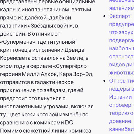
представлены первые официальные
явлениям
кадры с инопланетянином, взятым
Эксперт
прямо из далёкой-далёкой
предупре
галактики «Звёздных войн», в
что засух
действии. В отличие от
подверга
«Супермена», где титульный
наиболь
криптонец в исполнении Дэвида
опасност
Коренсвета оставался на Земле, в
видов ди
этом году в сериале «Супергёрл»
животны
героиня Милли Алкок, Кара Зор-Эл,
Открыти
отправится в галактическое
пещеры 
приключение по звёздам, где ей
Испании
предстоит столкнуться с
опроверг
инопланетными угрозами, включая
теорию о 
ту, цвет кожи которой изменён по
древние
сравнению с комиксами DC.
канниба
Помимо сюжетной линии комикса