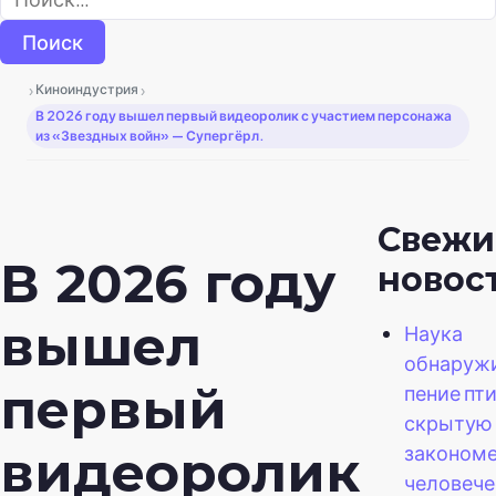
›
›
Киноиндустрия
В 2026 году вышел первый видеоролик с участием персонажа
из «Звездных войн» — Супергёрл.
Свежи
В 2026 году
новос
вышел
Наука
обнаружи
первый
пение пт
скрытую
закономе
видеоролик
человеч