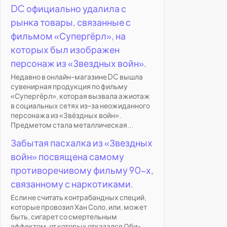
DC официально удалила с
рынка товары, связанные с
фильмом «Супергёрл», на
которых был изображен
персонаж из «Звездных войн».
Недавно в онлайн-магазине DC вышла
сувенирная продукция по фильму
«Супергёрл», которая вызвала ажиотаж
в социальных сетях из-за неожиданного
персонажа из «Звёздных войн».
Предметом стала металлическая...
Забытая пасхалка из «Звездных
войн» посвящена самому
противоречивому фильму 90-х,
связанному с наркотиками.
Если не считать контрабандных специй,
которые провозил Хан Соло, или, может
быть, сигарет со смертельным
эффектом, от которых отказался Оби-