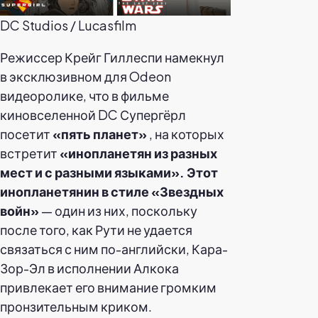
DC Studios / Lucasfilm
Режиссер Крейг Гиллеспи намекнул
в эксклюзивном для Odeon
видеоролике, что в фильме
киновселенной DC Супергёрл
посетит
«пять планет»
, на которых
встретит
«инопланетян из разных
мест и с разными языками». Этот
инопланетянин в стиле «Звездных
войн»
— один из них, поскольку
после того, как Рути не удается
связаться с ним по-английски, Кара-
Зор-Эл в исполнении Алкока
привлекает его внимание громким
пронзительным криком.