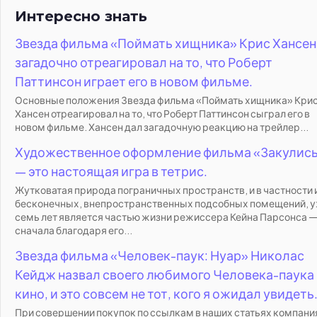
Интересно знать
Звезда фильма «Поймать хищника» Крис Хансен
загадочно отреагировал на то, что Роберт
Паттинсон играет его в новом фильме.
Основные положения Звезда фильма «Поймать хищника» Кри
Хансен отреагировал на то, что Роберт Паттинсон сыграл его в
новом фильме. Хансен дал загадочную реакцию на трейлер...
Художественное оформление фильма «Закулис
— это настоящая игра в тетрис.
Жутковатая природа пограничных пространств, и в частности 
бесконечных, внепространственных подсобных помещений, 
семь лет является частью жизни режиссера Кейна Парсонса 
сначала благодаря его...
Звезда фильма «Человек-паук: Нуар» Николас
Кейдж назвал своего любимого Человека-паука 
кино, и это совсем не тот, кого я ожидал увидеть
При совершении покупок по ссылкам в наших статьях компани