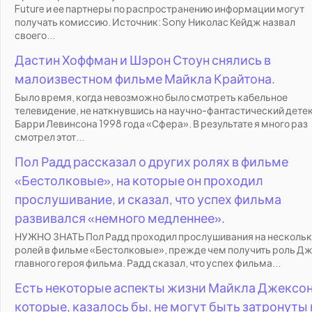
Future и ее партнеры по распространению информации могут
получать комиссию. Источник: Sony Николас Кейдж назвал
своего...
Дастин Хоффман и Шэрон Стоун снялись в
малоизвестном фильме Майкла Крайтона.
Было время, когда невозможно было смотреть кабельное
телевидение, не наткнувшись на научно-фантастический дете
Барри Левинсона 1998 года «Сфера». В результате я много раз
смотрел этот...
Пол Радд рассказал о других ролях в фильме
«Бестолковые», на которые он проходил
прослушивание, и сказал, что успех фильма
развивался «немного медленнее».
НУЖНО ЗНАТЬ Пол Радд проходил прослушивания на несколь
ролей в фильме «Бестолковые», прежде чем получить роль Д
главного героя фильма. Радд сказал, что успех фильма...
Есть некоторые аспекты жизни Майкла Джексон
которые, казалось бы, не могут быть затронуты 