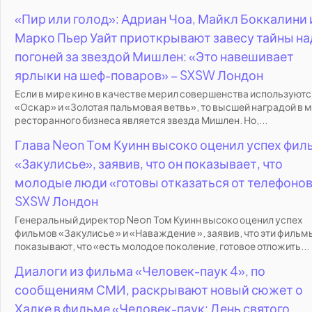
«Пир или голод»: Адриан Чоа, Майкл Боккалини 
Марко Пьер Уайт приоткрывают завесу тайны на
погоней за звездой Мишлен: «Это навешивает
ярлыки на шеф-поваров» – SXSW Лондон
Если в мире кино в качестве мерил совершенства используютс
«Оскар» и «Золотая пальмовая ветвь», то высшей наградой в 
ресторанного бизнеса является звезда Мишлен. Но,...
Глава Neon Том Куинн высоко оценил успех фил
«Закулисье», заявив, что он показывает, что
молодые люди «готовы отказаться от телефоно
SXSW Лондон
Генеральный директор Neon Том Куинн высоко оценил успех
фильмов «Закулисье » и «Наваждение », заявив, что эти фильм
показывают, что «есть молодое поколение, готовое отложить...
Диалоги из фильма «Человек-паук 4», по
сообщениям СМИ, раскрывают новый сюжет о
Халке в фильме «Человек-паук: День святого