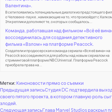
Валентина».
В сети появились потенциальные диалоги из предстоящего фи
о Человеке-пауке , намекающие на то, что произойдет с Халком
Эти реплики дополняют те, о которых сообщалось...
Команда, работавшая над фильмом «Всё её вина
воссоединилась для создания детективного
фильма «Взлом» на платформе Peacock.
Создатели и продюсерская команда сериала «Вся её вина» на
Peacock воссоединяются для работы над новым сериалом на
стриминговой платформе NBCUniversal. Платформа Peacock
приобрела права на...
Метки:
Киноновости прямо со съемки
Навигация
Предыдущая запись
Студия DC подтвердила выхо
своего пятого проекта, в котором главную роль сы
по
злодей.
Следующая запись
Глава Marvel Studios раскрыл 