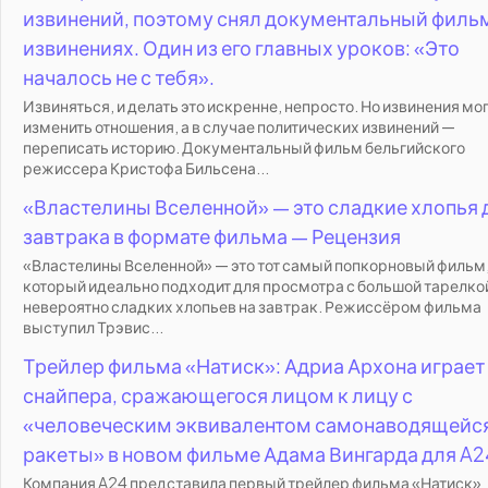
извинений, поэтому снял документальный филь
извинениях. Один из его главных уроков: «Это
началось не с тебя».
Извиняться, и делать это искренне, непросто. Но извинения мо
изменить отношения, а в случае политических извинений —
переписать историю. Документальный фильм бельгийского
режиссера Кристофа Бильсена...
«Властелины Вселенной» — это сладкие хлопья 
завтрака в формате фильма — Рецензия
«Властелины Вселенной» — это тот самый попкорновый фильм
который идеально подходит для просмотра с большой тарелко
невероятно сладких хлопьев на завтрак. Режиссёром фильма
выступил Трэвис...
Трейлер фильма «Натиск»: Адриа Архона играет
снайпера, сражающегося лицом к лицу с
«человеческим эквивалентом самонаводящейс
ракеты» в новом фильме Адама Вингарда для A2
Компания A24 представила первый трейлер фильма «Натиск»