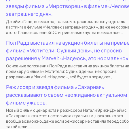
звезды фильма «Миротворец» в фильме «Челов
завтрашнего дня».
Джеймс Ганн, возможно, только что раскрыл важную деталь
кастинга в фильме «Человек завтрашнего дня», даже не осозн
этого. Глава вселенной DC игриво намекнул на возможное...
Пол Радд выставил на аукцион билеты на премь
фильма «Мстители: Судный день», не спросив
разрешения у Marvel: «Надеюсь, это нормально»
Основные положения Пол Радд выставил на аукцион билеты н
премьеру фильма « Мстители: Судный день», не спросив
разрешения у Marvel. «Надеюсь, всё будет в порядке»,...
Режиссер и звезда фильма «Сахарная»
рассказывают о своем неожиданно актуальном
фильме ужасов.
Новый фильм сценариста и режиссера Натали Эрики Джеймс
«Сахарная» кажется настолько актуальным, насколько это
вообще возможно, даже если режиссер не ставила перед собо
такой цели....