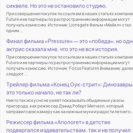
сиквеле. Но это не остановило студию.
При совершении покупок по ссылкам в наших статьях компани
Future и ее партнеры по распространению информации могут
получать комиссию. Источник: Lionsgate Фильм «Майкл» стал
одним...
Финал фильма «Pressure» — это «победа», но одн
актрис сказала мне, что это не вся история.
При совершении покупок по ссылкам в наших статьях компани
Future и ее партнеры по распространению информации могут
получать комиссию. Источник: Focus Features Внимание: дале
следуют...
Трейлер фильма «Конец Оук-стрит»: Динозавры
это только начало, не так ли?
Никто так искусно не умеет показывать обыденные ужасы
пригорода, как режиссер Дэвид Роберт Митчелл, который
направил свою камеру как на нежные муки и радости летнего..
Режиссер фильма «Апологет» в детстве
подвергался издевательствам, так и не получил