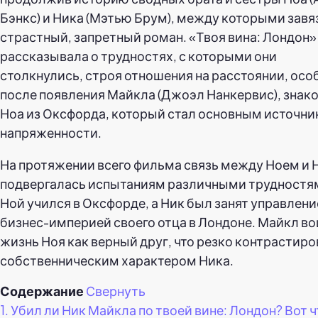
Бэнкс) и Ника (Мэтью Брум), между которыми завя
страстный, запретный роман. «Твоя вина: Лондон»
рассказывала о трудностях, с которыми они
столкнулись, строя отношения на расстоянии, осо
после появления Майкла (Джоэл Нанкервис), знак
Ноа из Оксфорда, который стал основным источн
напряженности.
На протяжении всего фильма связь между Ноем и
подвергалась испытаниям различными трудностя
Ной учился в Оксфорде, а Ник был занят управлен
бизнес-империей своего отца в Лондоне. Майкл во
жизнь Ноя как верный друг, что резко контрастиро
собственническим характером Ника.
Содержание
Свернуть
1.
Убил ли Ник Майкла по твоей вине: Лондон? Вот ч