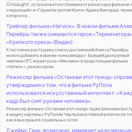
(Onslaught) , остросюжетного боевика от режиссера фильмов 
следующий» и «Годзилла против Конга» Адама Вингарда, пре
которого в...
Трейлер фильма «Натиск»: В новом фильме Але
Перейры также снимаются герои «Терминатора»
«Крепкого ореха» (Видео)
К постоянно растущему списку достижений Алекса Перейры
можно добавить и звание «кинозвезды». Бывший двукратный
чемпион UFC играет роль «Мясника» в предстоящем фильме
«Натиск », режиссером...
Режиссер фильма «Останови этот поезд» опров
утверждения о том, что в фильме РуПола
использовался искусственный интеллект: «Ка
кадр был снят руками человека».
Режиссер фильма «Останови этот поезд» Адам Шэнкман выст
в защиту картины с РуПолом Чарльзом в главной роли после тог
как в выходные в социальных сетях...
Джеймс Ганн, возможно, намекает на возвраще