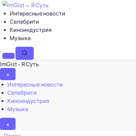
Интересные новости
Селебрити
Киноиндустрия
Музыка
Меню
Поиск
ImGist - Я Суть
×
Закрыть
Интересные новости
меню
Селебрити
Киноиндустрия
Музыка
×
Найти: