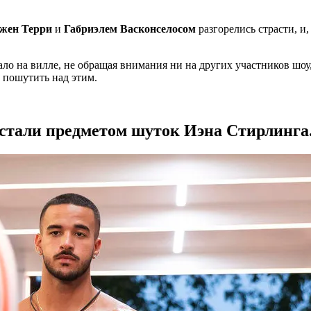
жен Терри
и
Габриэлем Васконселосом
разгорелись страсти, и
шало на вилле, не обращая внимания ни на других участников ш
 пошутить над этим.
 стали предметом шуток Иэна Стирлинга