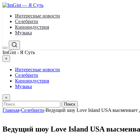
Перейти
к
Интересные новости
содержимому
Селебрити
Киноиндустрия
Музыка
Меню
Поиск
ImGist - Я Суть
×
Закрыть
меню
Интересные новости
Селебрити
Киноиндустрия
Музыка
×
Найти:
Главная
›
Селебрити
›
Ведущий шоу Love Island USA высмеивает Д
Ведущий шоу Love Island USA высмеивае