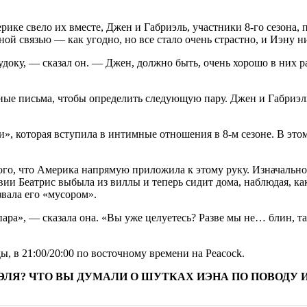
ерике свело их вместе, Джен и Габриэль, участники 8-го сезона,
ой связью — как угодно, но все стало очень страстно, и Иэну ни
удоку, — сказал он. — Джен, должно быть, очень хорошо в них р
ые письма, чтобы определить следующую пару. Джен и Габриэль
», которая вступила в интимные отношения в 8-м сезоне. В это
того, что Америка напрямую приложила к этому руку. Изначально
ии Беатрис выбыла из виллы и теперь сидит дома, наблюдая, как
звала его «мусором».
ара», — сказала она. «Вы уже целуетесь? Разве мы не… блин, так
, в 21:00/20:00 по восточному времени на Peacock.
ИЭЛЯ? ЧТО ВЫ ДУМАЛИ О ШУТКАХ ИЭНА ПО ПОВОДУ