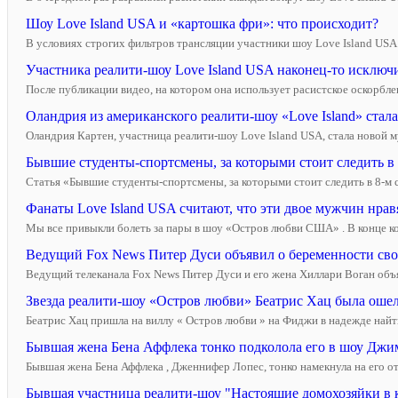
Шоу Love Island USA и «картошка фри»: что происходит?
В условиях строгих фильтров трансляции участники шоу Love Island USA 
Участника реалити-шоу Love Island USA наконец-то исключи
После публикации видео, на котором она использует расистское оскорбле
Оландрия из американского реалити-шоу «Love Island» стал
Оландрия Картен, участница реалити-шоу Love Island USA, стала новой му
Бывшие студенты-спортсмены, за которыми стоит следить в 8
Статья «Бывшие студенты-спортсмены, за которыми стоит следить в 8-м се
Фанаты Love Island USA считают, что эти двое мужчин нравят
Мы все привыкли болеть за пары в шоу «Остров любви США» . В конце кон
Ведущий Fox News Питер Дуси объявил о беременности своей
Ведущий телеканала Fox News Питер Дуси и его жена Хиллари Воган объя
Звезда реалити-шоу «Остров любви» Беатрис Хац была ошел
Беатрис Хац пришла на виллу « Остров любви » на Фиджи в надежде найти
Бывшая жена Бена Аффлека тонко подколола его в шоу Дж
Бывшая жена Бена Аффлека , Дженнифер Лопес, тонко намекнула на его о
Бывшая участница реалити-шоу "Настоящие домохозяйки в 