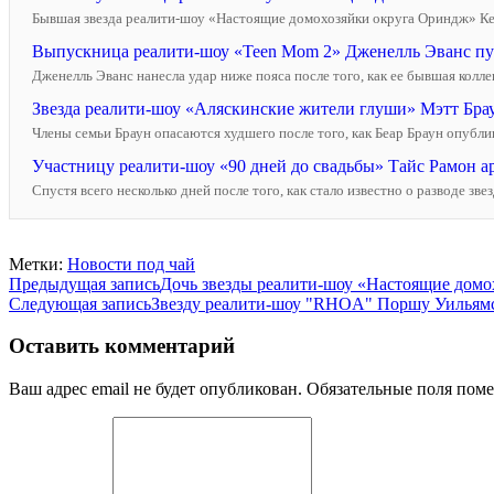
Бывшая звезда реалити-шоу «Настоящие домохозяйки округа Ориндж» Келл
Выпускница реалити-шоу «Teen Mom 2» Дженелль Эванс пуб
Дженелль Эванс нанесла удар ниже пояса после того, как ее бывшая колле
Звезда реалити-шоу «Аляскинские жители глуши» Мэтт Браун
Члены семьи Браун опасаются худшего после того, как Беар Браун опублик
Участницу реалити-шоу «90 дней до свадьбы» Тайс Рамон ар
Спустя всего несколько дней после того, как стало известно о разводе з
Метки:
Новости под чай
Навигация
Предыдущая запись
Дочь звезды реалити-шоу «Настоящие домо
Следующая запись
Звезду реалити-шоу "RHOA" Поршу Уильямс 
по
записям
Оставить комментарий
Ваш адрес email не будет опубликован.
Обязательные поля пом