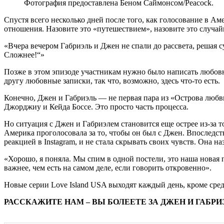
Фотография предоставлена Беном Саймонсом/Peacock.
Спустя всего несколько дней после того, как голосование в Ам
отношения. Назовите это «путешествием», назовите это случайн
«Вчера вечером Габриэль и Джен не спали до рассвета, решая с
Сложнее!“»
Позже в этом эпизоде участникам нужно было написать любовн
другу любовные записки, так что, возможно, здесь что-то есть.
Конечно, Джен и Габриэль — не первая пара из «Острова любви
Джорджиу и Кейда Боссе. Это просто часть процесса.
Но ситуация с Джен и Габриэлем становится еще острее из-за 
Америка проголосовала за то, чтобы он был с Джен. Впоследств
реакцией в Instagram, и не стала скрывать своих чувств. Она на
«Хорошо, я поняла. Мы спим в одной постели, это наша новая п
важнее, чем есть на самом деле, если говорить откровенно».
Новые серии Love Island USA выходят каждый день, кроме среды
РАССКАЖИТЕ НАМ – ВЫ БОЛЕЕТЕ ЗА ДЖЕН И ГАБР