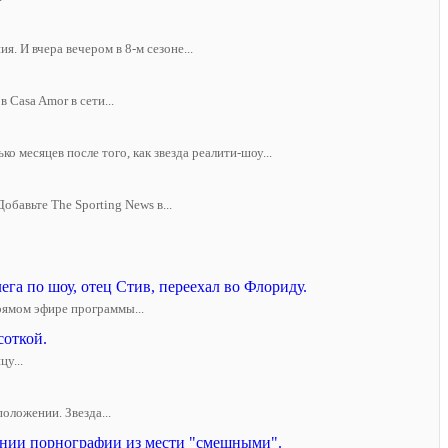
. И вчера вечером в 8-м сезоне...
Casa Amor в сети...
 месяцев после того, как звезда реалити-шоу...
бавьте The Sporting News в...
га по шоу, отец Стив, переехал во Флориду.
рямом эфире программы...
соткой.
у...
оложении. Звезда...
ении порнографии из мести "смешными".