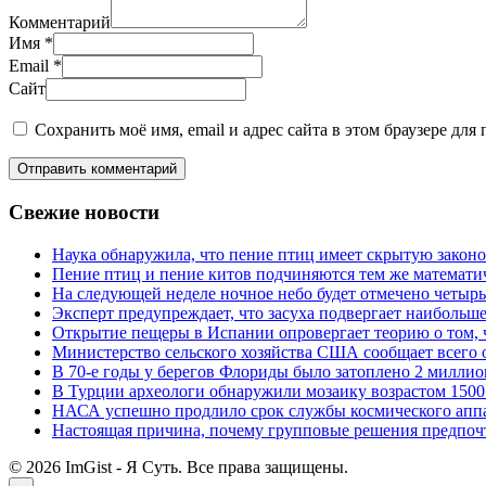
Комментарий
Имя
*
Email
*
Сайт
Сохранить моё имя, email и адрес сайта в этом браузере д
Отправить комментарий
Свежие новости
Наука обнаружила, что пение птиц имеет скрытую законо
Пение птиц и пение китов подчиняются тем же математич
На следующей неделе ночное небо будет отмечено четыр
Эксперт предупреждает, что засуха подвергает наибольш
Открытие пещеры в Испании опровергает теорию о том, 
Министерство сельского хозяйства США сообщает всего 
В 70-е годы у берегов Флориды было затоплено 2 миллио
В Турции археологи обнаружили мозаику возрастом 1500
НАСА успешно продлило срок службы космического аппар
Настоящая причина, почему групповые решения предпочти
© 2026 ImGist - Я Суть. Все права защищены.