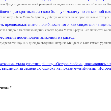
и Додд поделилась своей реакцией на выдвинутые против нее обвинения. Конеч
лично раскритиковала свою бывшую коллегу по съемочной пло
га по шоу «Teen Mom 2» Бриана ДеХесус ответила на вопрос фаната о статусе..
, предположительно, погиб после того, как свидетели «видели, 
овал видео о местонахождении своего брата Мэтта Брауна . «У меня есть очень
естовали после подачи заявления на развод.
везды реалити-шоу «90 дней до свадьбы» Патрика Мендеса с Таис Рамон, урожен
хозяйки» стала участницей шоу «Остров любви», появившись в 
высмеяли за серьезную ошибку на показе мультфильма "Истори
ечены
*