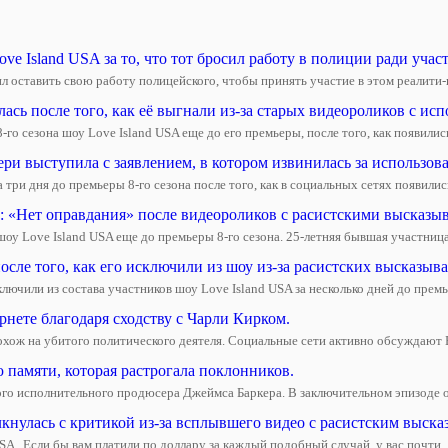
e Island USA за то, что тот бросил работу в полиции ради учас
 оставить свою работу полицейского, чтобы принять участие в этом реалити-шо
сь после того, как её выгнали из-за старых видеороликов с ис
го сезона шоу Love Island USA еще до его премьеры, после того, как появились 
и выступила с заявлением, в котором извинилась за использова
и дня до премьеры 8-го сезона после того, как в социальных сетях появилис
: «Нет оправдания» после видеороликов с расистскими высказы
оу Love Island USA еще до премьеры 8-го сезона. 25-летняя бывшая участница
сле того, как его исключили из шоу из-за расистских высказыв
ючили из состава участников шоу Love Island USA за несколько дней до премь
рнете благодаря сходству с Чарли Кирком.
похож на убитого политического деятеля. Социальные сети активно обсуждают 
 памяти, которая растрогала поклонников.
ого исполнительного продюсера Джеймса Баркера. В заключительном эпизоде о
кнулась с критикой из-за всплывшего видео с расистским выска
SA . Если бы вам платили по доллару за каждый подобный случай, у вас почти..