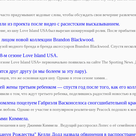
часто придумывают кодовые слова, чтобы обсуждать свои вечерние развлечения
ли из проекта после видео с расистским высказыванием.
ние, из шоу Love Island USA был вырезан шокирующий ролик. После прибытия в 
а лицом новой коллекции Brandon Blackwood.
зой модного бренда и бренда аксессуаров Brandon Blackwood. Спустя несколько
-м сезоне Love Island USA.
зоне Love Island USA» первоначально появилась на сайте The Sporting News. До
ся друг другу (и мы болеем за эту пару).
цов, это же основная идея шоу. Однако в этом сезоне химия...
 жены третьим ребенком — спустя год после того, как его колле
вили о том, что ждут третьего ребенка, поделившись радостной новостью в п
омлена поцелуем Габриэля Васконселоса сногсшибательной кра
 любовь. Однако ее участие в популярном реалити-шоу Peacock подошло к конц
имми Киммела.
тношения в шоу Джимми Киммела . Ведущий расспросил Лопес о её семейном п
канун Рождества" Келли Додд назвала обвинения в распростран