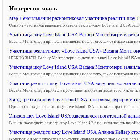
Интересно знать
Мэр Пенсильвании раскритиковал участника реалити-шоу Lov
Один из участников нынешнего сезона реалити-шоу Love Island USA решил
Участница шоу Love Island USA Васана Монтгомери извинила
Васана Монтгомери принесла извинения после того, как ее исключили из 8-
Участница реалити-шоу «Love Island USA» Васана Монтгомер
НУЖНО ЗНАТЬ Васану Монтгомери исключили из шоу Love Island USA за тр
Участница шоу Love Island USA Васана Монтгомери заявила
Васана Монтгомери принесла извинения после того, как ее исключили из ш
Участник реалити-шоу Love Island USA нарушил молчание по
Васана Монтгомери принесла публичные извинения после того, как ее искл
Звезда реалити-шоу Love Island USA произвела фурор в инте
Один из новых участников шоу Love Island USA , похоже, поразительно 
Эпизод шоу Love Island USA завершился трогательной данью
В конце последнего эпизода шоу Love Island USA почтили память покойн
Участница реалити-шоу Love Island USA Аланна Кейзер стол
В очередной раз разразился расистский скандал вокруг шоу Love Island U