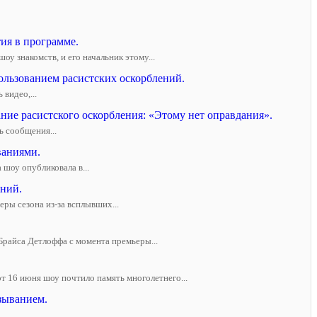
тия в программе.
у знакомств, и его начальник этому...
пользованием расистских оскорблений.
видео,...
ние расистского оскорбления: «Этому нет оправдания».
ь сообщения...
ваниями.
 шоу опубликовала в...
аний.
еры сезона из-за всплывших...
Брайса Детлоффа с момента премьеры...
т 16 июня шоу почтило память многолетнего...
зыванием.
.