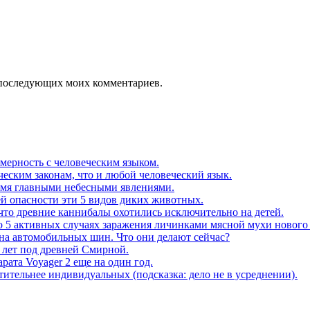
ля последующих моих комментариев.
мерность с человеческим языком.
еским законам, что и любой человеческий язык.
ьмя главными небесными явлениями.
ей опасности эти 5 видов диких животных.
что древние каннибалы охотились исключительно на детей.
о 5 активных случаях заражения личинками мясной мухи нового
на автомобильных шин. Что они делают сейчас?
 лет под древней Смирной.
ата Voyager 2 еще на один год.
тельнее индивидуальных (подсказка: дело не в усреднении).