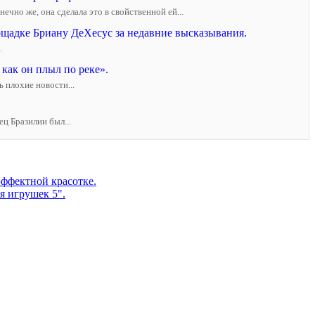
но же, она сделала это в свойственной ей...
щадке Бриану ДеХесус за недавние высказывания.
.
как он плыл по реке».
 плохие новости...
ец Бразилии был...
эффектной красотке.
я игрушек 5".