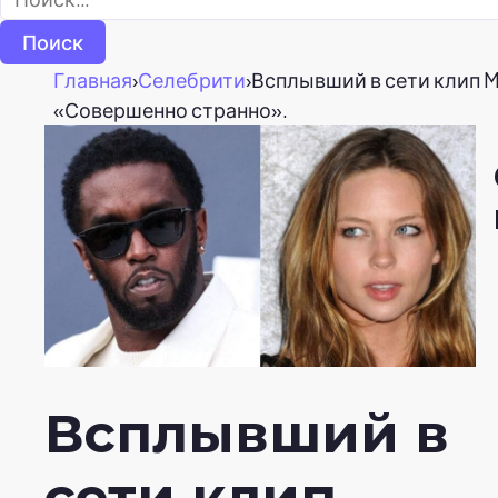
Главная
›
Селебрити
›
Всплывший в сети клип M
«Совершенно странно».
Всплывший в
сети клип