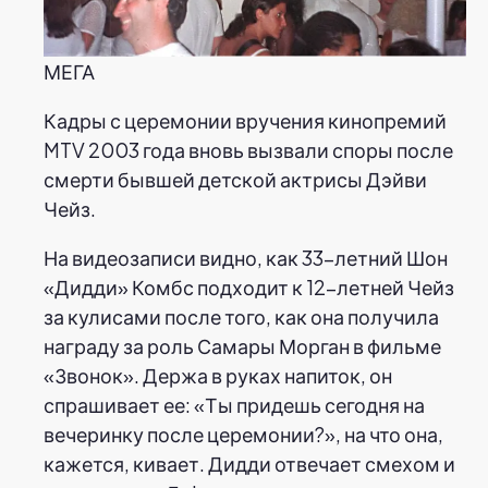
МЕГА
Кадры с церемонии вручения кинопремий
MTV 2003 года вновь вызвали споры после
смерти бывшей детской актрисы Дэйви
Чейз.
На видеозаписи видно, как 33-летний Шон
«Дидди» Комбс подходит к 12-летней Чейз
за кулисами после того, как она получила
награду за роль Самары Морган в фильме
«Звонок». Держа в руках напиток, он
спрашивает ее: «Ты придешь сегодня на
вечеринку после церемонии?», на что она,
кажется, кивает. Дидди отвечает смехом и