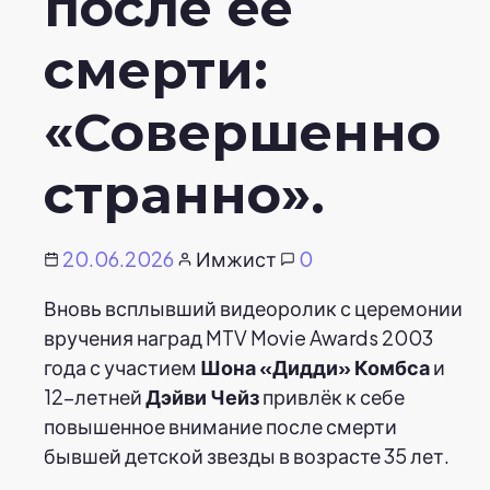
после ее
смерти:
«Совершенно
странно».
20.06.2026
Имжист
0
Вновь всплывший видеоролик с церемонии
вручения наград MTV Movie Awards 2003
года с участием
Шона «Дидди» Комбса
и
12-летней
Дэйви Чейз
привлёк к себе
повышенное внимание после смерти
бывшей детской звезды в возрасте 35 лет.