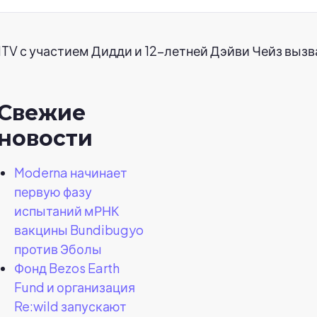
TV с участием Дидди и 12-летней Дэйви Чейз вызв
Свежие
новости
Moderna начинает
первую фазу
испытаний мРНК
вакцины Bundibugyo
против Эболы
Фонд Bezos Earth
Fund и организация
Re:wild запускают