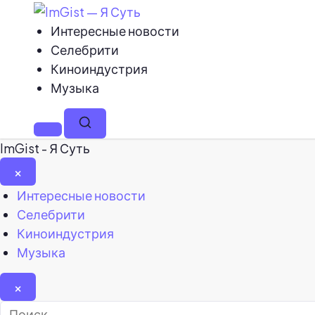
Интересные новости
Селебрити
Киноиндустрия
Музыка
Меню
Поиск
ImGist - Я Суть
×
Закрыть
Интересные новости
меню
Селебрити
Киноиндустрия
Музыка
×
Найти: