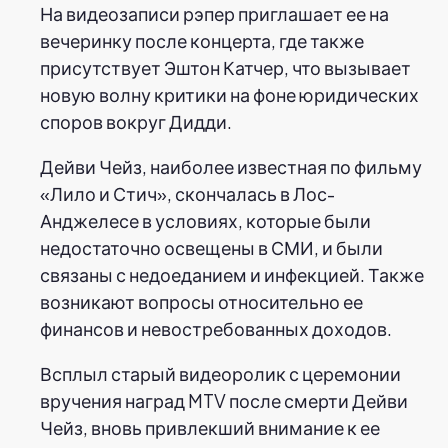
На видеозаписи рэпер приглашает ее на
вечеринку после концерта, где также
присутствует Эштон Катчер, что вызывает
новую волну критики на фоне юридических
споров вокруг Дидди.
Дейви Чейз, наиболее известная по фильму
«Лило и Стич», скончалась в Лос-
Анджелесе в условиях, которые были
недостаточно освещены в СМИ, и были
связаны с недоеданием и инфекцией. Также
возникают вопросы относительно ее
финансов и невостребованных доходов.
Всплыл старый видеоролик с церемонии
вручения наград MTV после смерти Дейви
Чейз, вновь привлекший внимание к ее