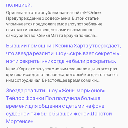
полицией.
Оригинал статьи опубликован на сайте E! Online.
Предупреждение о содержании: В этой статье
упоминается предполагаемое злоупотребление
психоактивными веществами и возможное
самоубийство. Семья Мэтта Брауна понесла...
Бывший помощник Кевина Харта утверждает,
что звезда реалити-шоу «скрывает секреты»,
и эти секреты «никогда не были раскрыты».
Кевин Харт столкнулся с новым скандалом, и на этот раз
критика исходит от человека, который когда-то тесно с
ним сотрудничал. В настоящее время комик и...
Звезда реалити-шоу «Жёны мормонов»
Тейлор Фрэнки Пол получила больше
времени для общения с детьми на фоне
судебной тяжбы с бывшей женой Дакотой
Мортенсен.