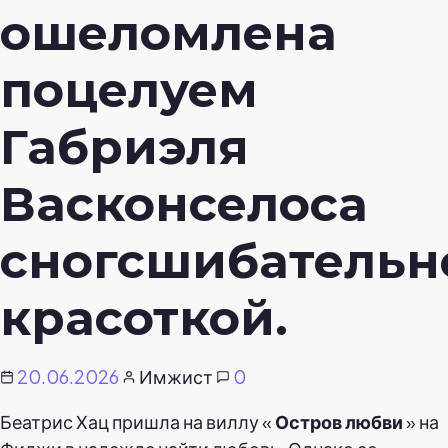
ошеломлена
поцелуем
Габриэля
Васконселоса
сногсшибательн
красоткой.
20.06.2026
Имжист
0
Беатрис Хац пришла на виллу «
Остров любви
» на