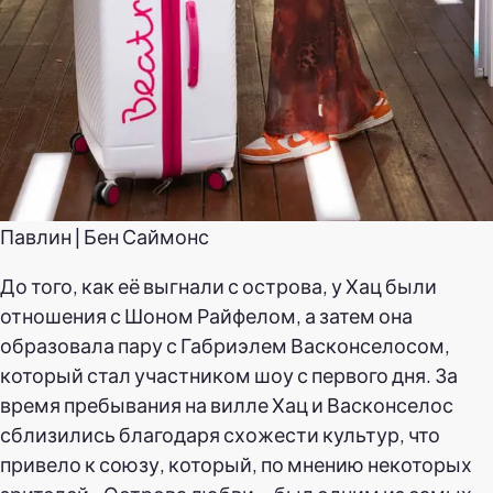
Павлин | Бен Саймонс
До того, как её выгнали с острова, у Хац были
отношения с Шоном Райфелом, а затем она
образовала пару с Габриэлем Васконселосом,
который стал участником шоу с первого дня. За
время пребывания на вилле Хац и Васконселос
сблизились благодаря схожести культур, что
привело к союзу, который, по мнению некоторых