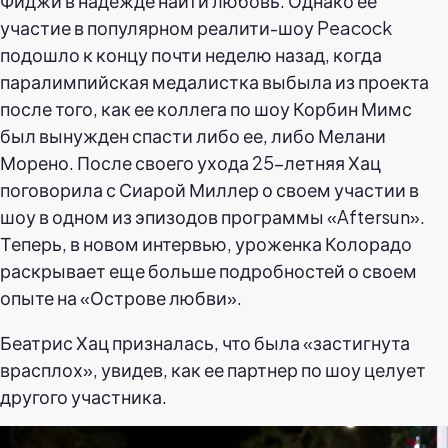
Фиджи в надежде найти любовь. Однако ее
участие в популярном реалити-шоу Peacock
подошло к концу почти неделю назад, когда
паралимпийская медалистка выбыла из проекта
после того, как ее коллега по шоу Корбин Мимс
был вынужден спасти либо ее, либо Мелани
Морено. После своего ухода 25-летняя Хац
поговорила с Сиарой Миллер о своем участии в
шоу в одном из эпизодов программы «Aftersun».
Теперь, в новом интервью, уроженка Колорадо
раскрывает еще больше подробностей о своем
опыте на «Острове любви».
Беатрис Хац призналась, что была «застигнута
врасплох», увидев, как ее партнер по шоу целует
другого участника.