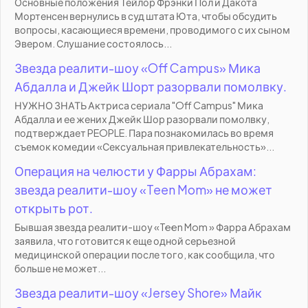
Основные положения Тейлор Фрэнки Пол и Дакота
Мортенсен вернулись в суд штата Юта, чтобы обсудить
вопросы, касающиеся времени, проводимого с их сыном
Эвером. Слушание состоялось...
Звезда реалити-шоу «Off Campus» Мика
Абдалла и Джейк Шорт разорвали помолвку.
НУЖНО ЗНАТЬ Актриса сериала "Off Campus" Мика
Абдалла и ее жених Джейк Шор разорвали помолвку,
подтверждает PEOPLE. Пара познакомилась во время
съемок комедии «Сексуальная привлекательность»...
Операция на челюсти у Фарры Абрахам:
звезда реалити-шоу «Teen Mom» не может
открыть рот.
Бывшая звезда реалити-шоу «Teen Mom » Фарра Абрахам
заявила, что готовится к еще одной серьезной
медицинской операции после того, как сообщила, что
больше не может...
Звезда реалити-шоу «Jersey Shore» Майк