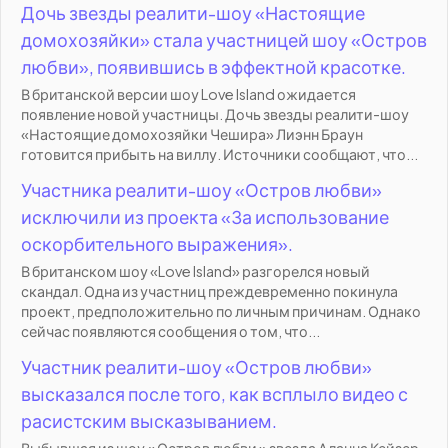
Дочь звезды реалити-шоу «Настоящие
домохозяйки» стала участницей шоу «Остров
любви», появившись в эффектной красотке.
В британской версии шоу Love Island ожидается
появление новой участницы. Дочь звезды реалити-шоу
«Настоящие домохозяйки Чешира» Лиэнн Браун
готовится прибыть на виллу. Источники сообщают, что...
Участника реалити-шоу «Остров любви»
исключили из проекта «За использование
оскорбительного выражения».
В британском шоу «Love Island» разгорелся новый
скандал. Одна из участниц преждевременно покинула
проект, предположительно по личным причинам. Однако
сейчас появляются сообщения о том, что...
Участник реалити-шоу «Остров любви»
высказался после того, как всплыло видео с
расистским высказыванием.
Выбывшая из шоу « Остров любви » звезда Аланна Кейзер