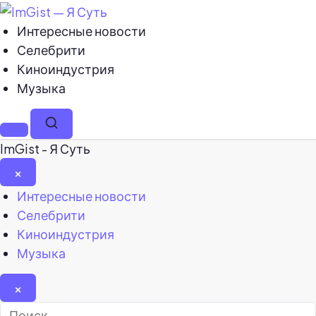
Интересные новости
Селебрити
Киноиндустрия
Музыка
Меню
Поиск
ImGist - Я Суть
×
Закрыть
Интересные новости
меню
Селебрити
Киноиндустрия
Музыка
×
Найти: