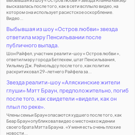
высказалась после того, как в сети всплыло видео, на
котором она использует расистское оскорбление.
Видео...
Выбывшая из шоу «Остров любви» звезда
ответила мэру Пенсильвании после
публичного выпада.
Шон Райфел, участник реалити-шоу « Остров любви »,
ответил мэру города Бетлехем, штат Пенсильвания,
Уильяму Дж. Рейнольдсу после того, как политик
раскритиковал 29-летнего Райфела за...
Звезда реалити-шоу «Аляскинские жители
глуши» Мэтт Браун, предположительно, погиб
после того, как свидетели «видели, как он
плыл по реке».
Члены семьи Браун опасаются худшего после того, как
Беар Браун опубликовал видео о местонахождении
своего брата Мэтта Брауна . «У меня есть очень плохие
новости...