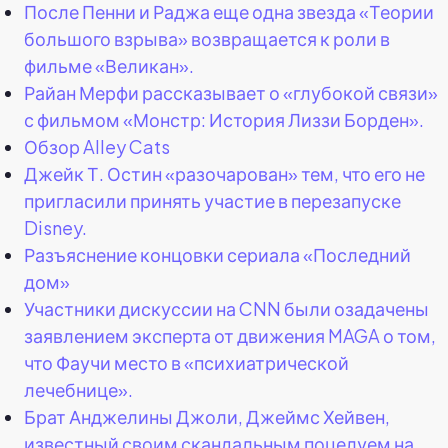
После Пенни и Раджа еще одна звезда «Теории
большого взрыва» возвращается к роли в
фильме «Великан».
Райан Мерфи рассказывает о «глубокой связи»
с фильмом «Монстр: История Лиззи Борден».
Обзор Alley Cats
Джейк Т. Остин «разочарован» тем, что его не
пригласили принять участие в перезапуске
Disney.
Разъяснение концовки сериала «Последний
дом»
Участники дискуссии на CNN были озадачены
заявлением эксперта от движения MAGA о том,
что Фаучи место в «психиатрической
лечебнице».
Брат Анджелины Джоли, Джеймс Хейвен,
известный своим скандальным поцелуем на