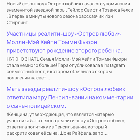
Новый сезон шоу «Остров любви» начался с упоминания
знаменитой звездной пары, Тейлор Свифт и Трэвиса Келси
. В первые минуты нового сезона рассказчик Иэн
Стирлинг...
Участницы реалити-шоу «Остров любви»
Молли-Мэй Хейг и Томми Фьюри
приветствуют рождение второго ребенка.
НУЖНО ЗНАТЬ Семья Молли-Мэй Хейг и Томми Фьюри
стала немного больше! Пара опубликовала в Instagram
совместный пост, в котором объявила о скором
появлении на свет...
Мать звезды реалити-шоу «Остров любви»
ответила мэру Пенсильвании на комментарии
о сыне-полицейском.
Женщина, утверждающая, что является матерью
участника 8-го сезона реалити-шоу « Остров любви »,
ответила политику из Пенсильвании, который
раскритиковал её сына, Шона Райфела, за то,...