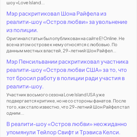
шоу «Love Island...
Мэр раскритиковал Шона Райфела из
реалити-шоу «Остров любви» за увольнение
из полиции.
Оригинал статьи был опубликован на сайте E! Online. Не
все на этом острове к нему относятся с любовью. По
данным местных властей, 29-летний Шон Райфел...
Мэр Пенсильвании раскритиковал участника
реалити-шоу «Остров любви США» за то, что
тот бросил работу в полиции ради участия в
реалити-шоу.
Участник восьмого сезона Love Island USA уже
подвергается критике, но не со стороны фанатов. После
того, как стало известно, что 29-летний Шон Райфел стал
одним...
В реалити-шоу «Остров любви» неожиданно
упомянули Тейлор Свифт и Трэвиса Келси.