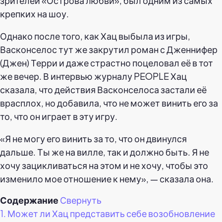
зрителей «Острова любви», был одним из самых
крепких на шоу.
Однако после того, как Хац выбыла из игры,
Васконселос тут же закрутил роман с Дженнифер
(Джен) Терри и даже страстно поцеловал её в тот
же вечер. В интервью журналу PEOPLE Хац
сказала, что действия Васконселоса застали её
врасплох, но добавила, что не может винить его за
то, что он играет в эту игру.
«Я не могу его винить за то, что он двинулся
дальше. Ты же на вилле, так и должно быть. Я не
хочу зацикливаться на этом и не хочу, чтобы это
изменило мое отношение к нему», — сказала она.
Содержание
Свернуть
1.
Может ли Хац представить себе возобновление