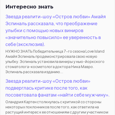
Интересно знать
Звезда реалити-шоу «Остров любви» Амайя
Эспиналь рассказала, что преображение
улыбки с помощью новых виниров
«значительно повысило» ее уверенность в
себе (эксклюзив).
НУЖНО ЗНАТЬ Победительница 7-го сезона Love Island
Амайя Эспиналь продемонстрировала свою новую
улыбку. Эспиналь установила виниры у нью-йоркского
стоматолога-косметолога доктора Ника Мавро.
Эспиналь рассказала изданию...
Звезда реалити-шоу «Остров любви»
подверглась критике после того, как
посоветовала фанатам «найти себе мужчину».
Оландрия Картен столкнулась с критикой со стороны
некоторых поклонников после того, как ответила на
растущий интерес к ее отношениям с другим участником