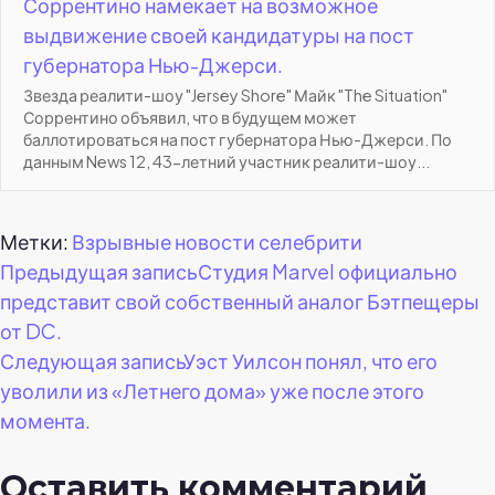
Соррентино намекает на возможное
выдвижение своей кандидатуры на пост
губернатора Нью-Джерси.
Звезда реалити-шоу "Jersey Shore" Майк "The Situation"
Соррентино объявил, что в будущем может
баллотироваться на пост губернатора Нью-Джерси. По
данным News 12, 43-летний участник реалити-шоу...
Метки:
Взрывные новости селебрити
Навигация
Предыдущая запись
Студия Marvel официально
представит свой собственный аналог Бэтпещеры
по
от DC.
Следующая запись
Уэст Уилсон понял, что его
записям
уволили из «Летнего дома» уже после этого
момента.
Оставить комментарий