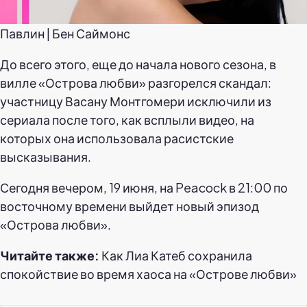
Павлин | Бен Саймонс
До всего этого, еще до начала нового сезона, в
вилле «Острова любви» разгорелся скандал:
участницу Васану Монтгомери исключили из
сериала после того, как всплыли видео, на
которых она использовала расистские
высказывания.
Сегодня вечером, 19 июня, на Peacock в 21:00 по
восточному времени выйдет новый эпизод
«Острова любви».
Читайте также:
Как Лиа Катеб сохранила
спокойствие во время хаоса на «Острове любви»