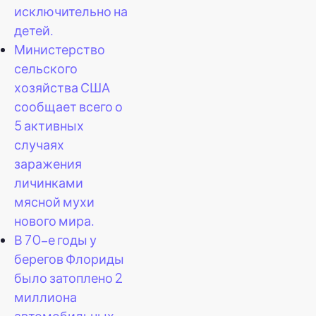
исключительно на
детей.
Министерство
сельского
хозяйства США
сообщает всего о
5 активных
случаях
заражения
личинками
мясной мухи
нового мира.
В 70-е годы у
берегов Флориды
было затоплено 2
миллиона
автомобильных