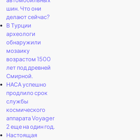
шин. Что они
делают сейчас?
В Турции
археологи
обнаружили
мозаику
возрастом 1500
лет под древней
Смирной.
НАСА успешно
продлило срок
службы
космического
аппарата Voyager
2 еще на один год.
Настоящая