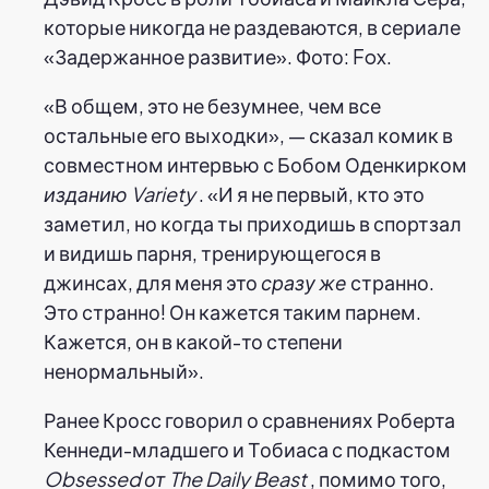
которые никогда не раздеваются, в сериале
«Задержанное развитие». Фото: Fox.
«В общем, это не безумнее, чем все
остальные его выходки», — сказал комик в
совместном интервью с Бобом Оденкирком
изданию Variety
. «И я не первый, кто это
заметил, но когда ты приходишь в спортзал
и видишь парня, тренирующегося в
джинсах, для меня это
сразу же
странно.
Это странно! Он кажется таким парнем.
Кажется, он в какой-то степени
ненормальный».
Ранее Кросс говорил о сравнениях Роберта
Кеннеди-младшего и Тобиаса с подкастом
Obsessed от The Daily Beast
, помимо того,