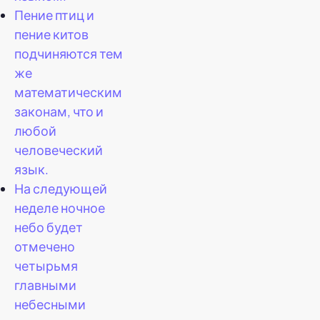
Пение птиц и
пение китов
подчиняются тем
же
математическим
законам, что и
любой
человеческий
язык.
На следующей
неделе ночное
небо будет
отмечено
четырьмя
главными
небесными