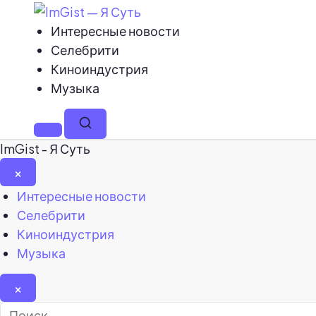
Интересные новости
Селебрити
Киноиндустрия
Музыка
Меню
Поиск
ImGist - Я Суть
×
Закрыть
Интересные новости
меню
Селебрити
Киноиндустрия
Музыка
×
Найти: