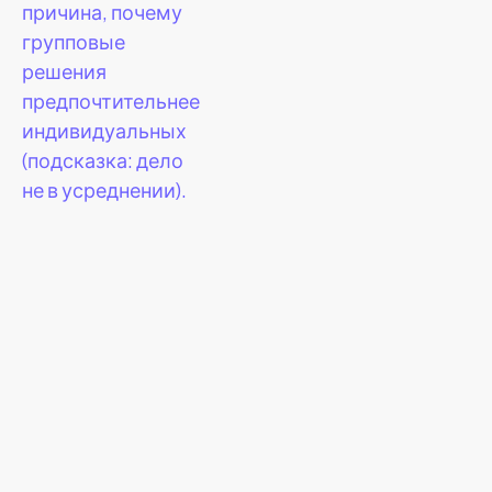
причина, почему
групповые
решения
предпочтительнее
индивидуальных
(подсказка: дело
не в усреднении).