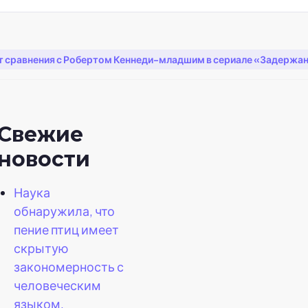
сравнения с Робертом Кеннеди-младшим в сериале «Задержанно
Свежие
новости
Наука
обнаружила, что
пение птиц имеет
скрытую
закономерность с
человеческим
языком.