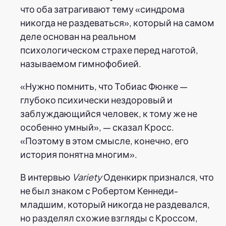
что оба затрагивают тему «синдрома
никогда не раздеваться», который на самом
деле основан на реальном
психологическом страхе перед наготой,
называемом гимнофобией.
«Нужно помнить, что Тобиас Фюнке —
глубоко психически нездоровый и
заблуждающийся человек, к тому же не
особенно умный», — сказал Кросс.
«Поэтому в этом смысле, конечно, его
история понятна многим».
В интервью
Variety
Оденкирк признался, что
не был знаком с Робертом Кеннеди-
младшим, который никогда не раздевался,
но разделял схожие взгляды с Кроссом,