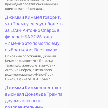
президент посетит как минимум
один из матчей финала...
Джимми Киммел говорит,
что Трампу следует болеть
за «Сан-Антонио Спёрс» в
финале НБА 2026 года:
«Именно это помогло ему
выбраться из Вьетнама».
Основные положения Джимми
Киммел считает, что Дональд
Трамп должен болеть за «Сан-
Антонио Спёрс», а не за свою
родную команду, «Нью-Йорк
Никс», в финале НБА. Трамп...
Джимми Киммел жестоко
высмеял Дональда Трампа
двусмысленным
поздравительным