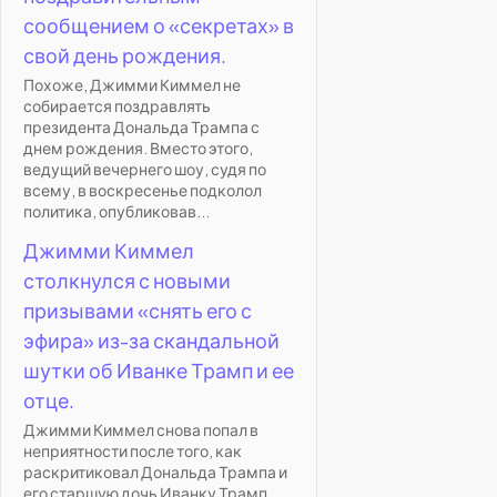
сообщением о «секретах» в
свой день рождения.
Похоже, Джимми Киммел не
собирается поздравлять
президента Дональда Трампа с
днем рождения. Вместо этого,
ведущий вечернего шоу, судя по
всему, в воскресенье подколол
политика, опубликовав...
Джимми Киммел
столкнулся с новыми
призывами «снять его с
эфира» из-за скандальной
шутки об Иванке Трамп и ее
отце.
Джимми Киммел снова попал в
неприятности после того, как
раскритиковал Дональда Трампа и
его старшую дочь Иванку Трамп .