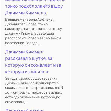
тонко подколола его в шоу
Джимми Киммела.
Бывшая жена Бена Аффлека ,
Дженнифер Лопес, тонко
намекнула на его отношения в шоу
Джимми Киммела . Ведущий
расспросил Лопес о её семейном
положении. Звезда...
Джимми Киммел
рассказал о шутке, за
которую он сожалеет и за
которую извинился.
За годы своего существования
Джимми Киммел неоднократно
оказывался в центре скандалов. И
хотя он признал некоторые из них,
есть одно извинение, которое, по
его словам,...
Джимми Киммел