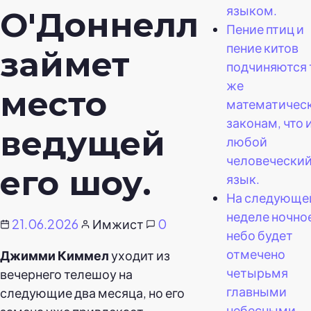
языком.
О'Доннелл
Пение птиц и
пение китов
займет
подчиняются 
же
место
математичес
законам, что 
ведущей
любой
человечески
его шоу.
язык.
На следующе
неделе ночно
21.06.2026
Имжист
0
небо будет
отмечено
Джимми Киммел
уходит из
четырьмя
вечернего телешоу на
главными
следующие два месяца, но его
небесными