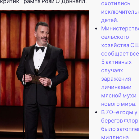
критик Трампа Рози О’Доннелл.
охотились
исключительн
детей.
Министерств
сельского
хозяйства С
сообщает все
5 активных
случаях
заражения
личинками
мясной мухи
нового мира.
В 70-е годы у
берегов Фло
было затопле
миллиона