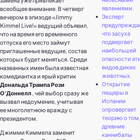
замена уже привлекает
явлениями.
всеобщее внимание. В четверг
Эксперт
вечером в эпизоде «Jimmy
предупрежда
Kimmel Live!» ведущий объявил,
что засуха
что на время его временного
подвергает
отпуска его место займут
наибольшей
приглашенные ведущие, состав
опасности эти
которых будет меняться. Среди
видов диких
названных имен была известная
животных.
комедиантка и ярый критик
Открытие
Дональда Трампа
Рози
пещеры в
О’Доннелл
, чей выбор сразу же
Испании
вызвал недоумение, учитывая
опровергает
ее многолетнюю вражду с
теорию о том,
президентом.
древние
Джимми Киммела заменит
каннибалы