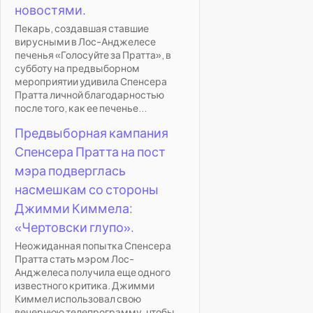
новостями.
Пекарь, создавшая ставшие
вирусными в Лос-Анджелесе
печенья «Голосуйте за Пратта», в
субботу на предвыборном
мероприятии удивила Спенсера
Пратта личной благодарностью
после того, как ее печенье...
Предвыборная кампания
Спенсера Пратта на пост
мэра подверглась
насмешкам со стороны
Джимми Киммела:
«Чертовски глупо».
Неожиданная попытка Спенсера
Пратта стать мэром Лос-
Анджелеса получила еще одного
известного критика. Джимми
Киммел использовал свою
вечернюю телепрограмму, чтобы