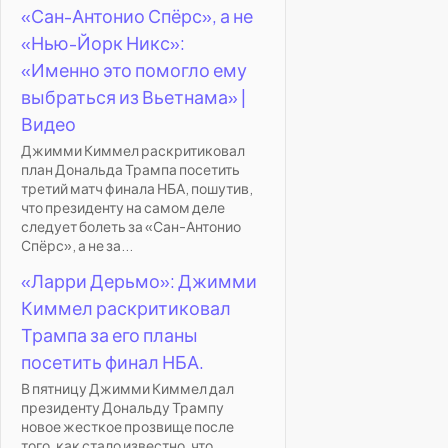
«Сан-Антонио Спёрс», а не
«Нью-Йорк Никс»:
«Именно это помогло ему
выбраться из Вьетнама» |
Видео
Джимми Киммел раскритиковал
план Дональда Трампа посетить
третий матч финала НБА, пошутив,
что президенту на самом деле
следует болеть за «Сан-Антонио
Спёрс», а не за...
«Ларри Дерьмо»: Джимми
Киммел раскритиковал
Трампа за его планы
посетить финал НБА.
В пятницу Джимми Киммел дал
президенту Дональду Трампу
новое жесткое прозвище после
того, как стало известно, что