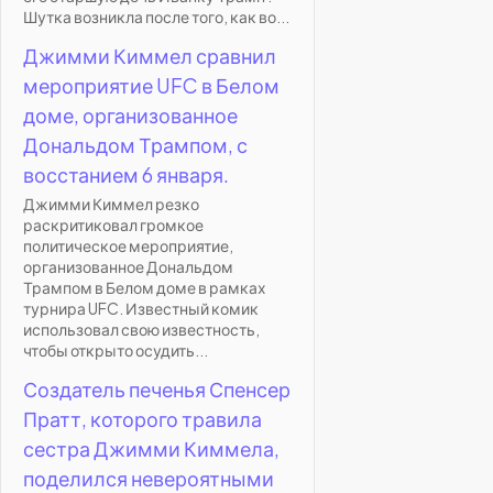
Шутка возникла после того, как во...
Джимми Киммел сравнил
мероприятие UFC в Белом
доме, организованное
Дональдом Трампом, с
восстанием 6 января.
Джимми Киммел резко
раскритиковал громкое
политическое мероприятие,
организованное Дональдом
Трампом в Белом доме в рамках
турнира UFC. Известный комик
использовал свою известность,
чтобы открыто осудить...
Создатель печенья Спенсер
Пратт, которого травила
сестра Джимми Киммела,
поделился невероятными