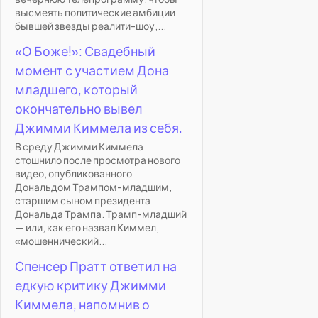
высмеять политические амбиции
бывшей звезды реалити-шоу,...
«О Боже!»: Свадебный
момент с участием Дона
младшего, который
окончательно вывел
Джимми Киммела из себя.
В среду Джимми Киммела
стошнило после просмотра нового
видео, опубликованного
Дональдом Трампом-младшим,
старшим сыном президента
Дональда Трампа. Трамп-младший
— или, как его назвал Киммел,
«мошеннический...
Спенсер Пратт ответил на
едкую критику Джимми
Киммела, напомнив о