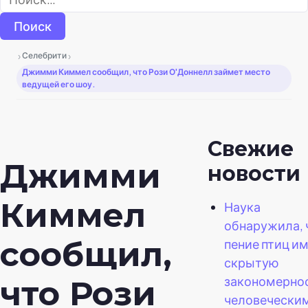
›
›
Селебрити
Джимми Киммел сообщил, что Рози О'Доннелл займет место
ведущей его шоу.
Свежие
Джимми
новости
Киммел
Наука
обнаружила, 
сообщил,
пение птиц и
скрытую
закономернос
что Рози
человечески