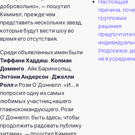
Настоящая
добровольно», — пошутил
причина, поч
Киммел, прежде чем
групповые
представить нескольких звезд,
решения
которые будут вести шоу во
предпочтител
время его отсутствия.
индивидуаль
(подсказка: д
Среди объявленных имен были
не в усреднен
Тиффани Хаддиш
,
Колман
Доминго
, Айк Баринхольц,
Энтони Андерсон
,
Джелли
Ролл
и Рози О’Доннелл. «И… я
попросил одну из самых
любимых участниц нашего
главнокомандующего, Рози
О’Доннелл, быть здесь, чтобы
продолжить радовать публику
хитами», — пошутил Киммел,