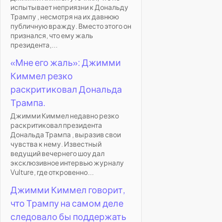
испытывает неприязни к Дональду
Трампу , несмотря на их давнюю
публичную вражду. Вместо этого он
признался, что ему жаль
президента,...
«Мне его жаль»: Джимми
Киммел резко
раскритиковал Дональда
Трампа.
Джимми Киммел недавно резко
раскритиковал президента
Дональда Трампа , выразив свои
чувства к нему. Известный
ведущий вечернего шоу дал
эксклюзивное интервью журналу
Vulture, где откровенно...
Джимми Киммел говорит,
что Трампу на самом деле
следовало бы поддержать