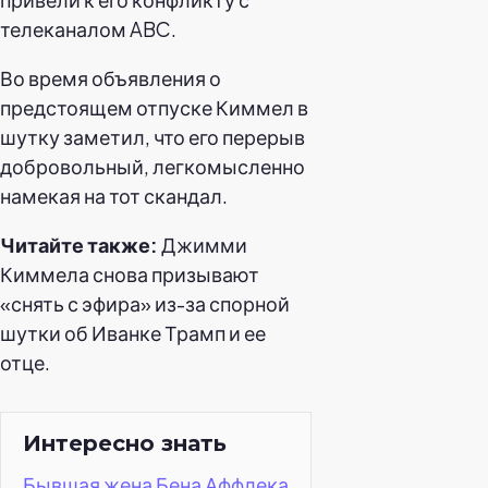
телеканалом ABC.
Во время объявления о
предстоящем отпуске Киммел в
шутку заметил, что его перерыв
добровольный, легкомысленно
намекая на тот скандал.
Читайте также:
Джимми
Киммела снова призывают
«снять с эфира» из-за спорной
шутки об Иванке Трамп и ее
отце.
Интересно знать
Бывшая жена Бена Аффлека