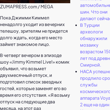
автомобильн
ZUMAPRESS.com / MEGA
шин. Что они
Пока Джимми Киммел
делают сейча
ненадолго уходит из вечерних
В Турции
телешоу, зрителям не придется
археологи
долго ждать, когда его место
обнаружили
займет знакомое лицо.
мозаику
возрастом 15
В четверг вечером в эпизоде
лет под древ
шоу «Jimmy Kimmel Live!» комик
Смирной.
объявил, что возьмет
НАСА успешн
двухмесячный отпуск, и
продлило сро
подготовил список звездных
службы
гостей, которые заменят его во
космическог
время его отсутствия. «Я возьму
аппарата Voy
отпуск на следующие два
2 еще на один 
месяца, на этот раз