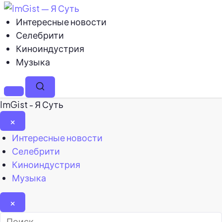
Интересные новости
Селебрити
Киноиндустрия
Музыка
Меню
Поиск
ImGist - Я Суть
×
Закрыть
Интересные новости
меню
Селебрити
Киноиндустрия
Музыка
×
Найти: