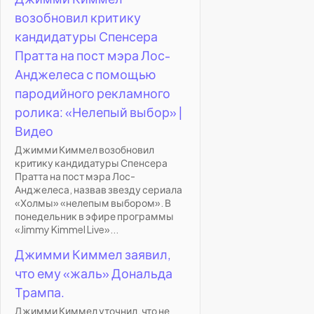
возобновил критику
кандидатуры Спенсера
Пратта на пост мэра Лос-
Анджелеса с помощью
пародийного рекламного
ролика: «Нелепый выбор» |
Видео
Джимми Киммел возобновил
критику кандидатуры Спенсера
Пратта на пост мэра Лос-
Анджелеса, назвав звезду сериала
«Холмы» «нелепым выбором». В
понедельник в эфире программы
«Jimmy Kimmel Live»...
Джимми Киммел заявил,
что ему «жаль» Дональда
Трампа.
Джимми Киммел уточнил, что не