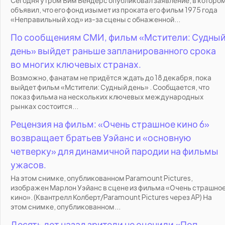
Сегодня утром Вим Вендерс опубликовал заявление, в которо
объявил, что его фонд изымет из проката его фильм 1975 года
«Неправильный ход» из-за сцены с обнаженной...
По сообщениям СМИ, фильм «Мстители: Судны
день» выйдет раньше запланированного срока
во многих ключевых странах.
Возможно, фанатам не придётся ждать до 18 декабря, пока
выйдет фильм «Мстители: Судный день» . Сообщается, что
показ фильма на нескольких ключевых международных
рынках состоится...
Рецензия на фильм: «Очень страшное кино 6»
возвращает братьев Уэйанс и «основную
четверку» для динамичной пародии на фильмы
ужасов.
На этом снимке, опубликованном Paramount Pictures,
изображен Марлон Уэйанс в сцене из фильма «Очень страшно
кино». (Квантрелл Колберт/Paramount Pictures через AP) На
этом снимке, опубликованном...
Десять лет назад зрители не оценили «Поп-