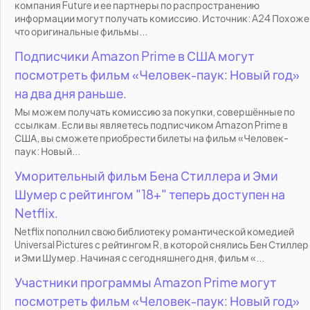
компания Future и ее партнеры по распространению
информации могут получать комиссию. Источник: A24 Похоже
что оригинальные фильмы...
Подписчики Amazon Prime в США могут
посмотреть фильм «Человек-паук: Новый год»
на два дня раньше.
Мы можем получать комиссию за покупки, совершённые по
ссылкам. Если вы являетесь подписчиком Amazon Prime в
США, вы сможете приобрести билеты на фильм «Человек-
паук: Новый...
Уморительный фильм Бена Стиллера и Эми
Шумер с рейтингом "18+" теперь доступен на
Netflix.
Netflix пополнил свою библиотеку романтической комедией
Universal Pictures с рейтингом R, в которой снялись Бен Стиллер
и Эми Шумер. Начиная с сегодняшнего дня, фильм «...
Участники программы Amazon Prime могут
посмотреть фильм «Человек-паук: Новый год»