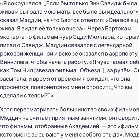
«Я сокрушался: „Если бы только Энн Сэвидж была
жива и сыграла мою мать, всё было бы идеально“»
сказал Мэддин, на что Барток ответил: «Она всё ещ
жива. Я видел её только вчера». Через Бартока и
эксперта по фильмам нуар Эдди Мюллера, которы
писал о Сэвидж, Мэддин связался с легендарной
роковой женщиной и вскоре оказался в аэропорту
Виннипега, чтобы начать работу. «Я чувствовал се
как Том Нил [звезда фильма „Объезд“], за рулём. О
засыпала, и время от времени я ожидал, что она
проснётся, повернётся ко мне и спросит: „Что вы
сделали с телом?“»
Хотя пересматривать большинство своих фильмо
Мэддин не считает приятным занятием, он говорит
что фильмы, отобранные Академией, — это «фильм
которые не вызывают у меня особого стыда». Мэд