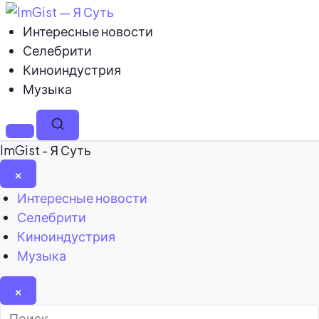
Интересные новости
Селебрити
Киноиндустрия
Музыка
Меню
Поиск
ImGist - Я Суть
×
Закрыть
Интересные новости
меню
Селебрити
Киноиндустрия
Музыка
×
Найти: