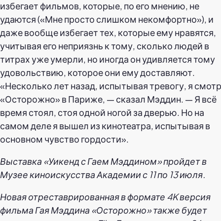
избегает фильмов, которые, по его мнению, не
удаются («Мне просто слишком некомфортно»), и
даже вообще избегает тех, которые ему нравятся,
учитывая его неприязнь к тому, сколько людей в
титрах уже умерли, но иногда он удивляется тому
удовольствию, которое они ему доставляют.
«Несколько лет назад, испытывая тревогу, я смот
«Осторожно» в Париже, — сказал Мэддин. — Я всё
время стоял, стоя одной ногой за дверью. Но на
самом деле я вышел из кинотеатра, испытывая в
основном чувство гордости».
Выставка «Уикенд с Гаем Мэддином» пройдет в
Музее киноискусства Академии с 11 по 13 июля.
Новая отреставрированная в формате 4K версия
фильма Гая Мэддина «Осторожно» также будет