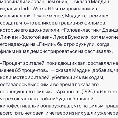
маргинализирован, чем они», — сказал Мэддин
изданию IndieWire. «Я был маргиналом из
маргиналов». Тем не менее, Мэддин стремился
создать что-то великое в традициях фильмов,
которые его вдохновляли: «Голова-ластик» Дэвид
Линча и «Золотой век» Луиса Бунюэля, хотя многи
его надежды на «Гимли» быстро рухнули, когда
фильм начал демонстрироваться на фестивалях.
«Процент зрителей, покидающих зал, составлял не
менее 85 процентов», — сказал Мэддин, добавив, ч
количество зрителей, убегающих к выходам,
оставалось высоким и во время показа его
последующего фильма «Архангел» (1990). «Я летел
через океан на какой-нибудь небольшой
кинофестиваль и обнаруживал, что на фильм приш
всего пять человек, и четверо из них ушли уже чер