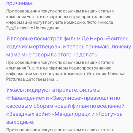
причинам.
При совершении покупок по ссылкам в наших статьях
компания Future и ее партнеры по распространению
информации могут получать комиссию. Фото: Никола
Гуд/Lucasfilm Не так давно...
Я впервые посмотрел фильм Де Ниро «Бойтесь
ходячих мертвецов», и теперь понимаю, почему
мама мне говорила этого не делать.
При совершении покупок по ссылкам в наших статьях
компания Future и ее партнеры по распространению
информации могут получать комиссию. Источник: Universal
Pictures В детстве мама...
Ужасы лидируют в прокате: фильмы
«Наваждение» и «Закулисье» превзошли по
кассовым сборам новый фильм по вселенной
«Звездных войн» «Мандалорец» и «Грогу» за
выходные.
При совершении покупок по ссылкам в наших статьях