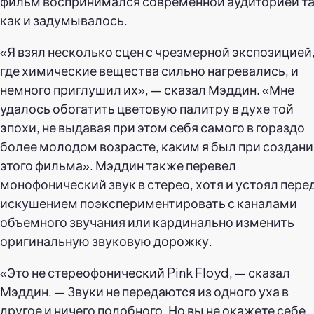
фильм воспринимался современной аудиторией та
как и задумывалось.
«Я взял несколько сцен с чрезмерной экспозицией
где химические вещества сильно нагревались, и
немного приглушил их», — сказал Мэддин. «Мне
удалось обогатить цветовую палитру в духе той
эпохи, не выдавая при этом себя самого в гораздо
более молодом возрасте, каким я был при создан
этого фильма». Мэддин также перевел
монофонический звук в стерео, хотя и устоял пере
искушением поэкспериментировать с каналами
объемного звучания или кардинально изменить
оригинальную звуковую дорожку.
«Это не стереофонический Pink Floyd, — сказал
Мэддин. — Звуки не передаются из одного уха в
другое и ничего подобного. Но вы не окажете себе