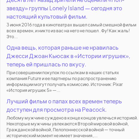
звезду» группы Lonely Island — сегодня это
настоящий культовый фильм.
3 июня 2016 года в кинотеатрах вышел самый смешной фильм
всех времен, и никто из вас на него не пошел . Фу! Как жаль!
Это...
Одна вещь, которая раньше не нравилась
Джесси Джоан Кьюсак в «Истории игрушек»,
теперь ей пришлась по вкусу.
При совершении покупок по ссылкам в наших статьях
компания Future и ее партнеры по распространению
информации могут получать комиссию. Источник: Pixar
«История игрушек 5» —...
Лучший фильм о папах всех времен теперь
доступен для просмотра на Peacock.
Любому мужчине суждено в конце концов увлечься историей.
Некоторые мужчины увлекаются Второй мировой войной,
Гражданской войной, Пелопоннесской войной — точный
исторический момент не имеет значения,...