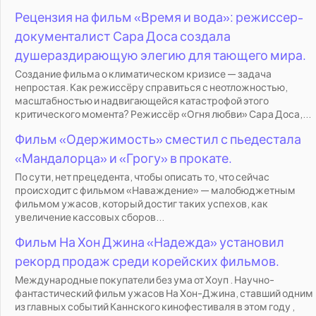
Рецензия на фильм «Время и вода»: режиссер-
документалист Сара Доса создала
душераздирающую элегию для тающего мира.
Создание фильма о климатическом кризисе — задача
непростая. Как режиссёру справиться с неотложностью,
масштабностью и надвигающейся катастрофой этого
критического момента? Режиссёр «Огня любви» Сара Доса,...
Фильм «Одержимость» сместил с пьедестала
«Мандалорца» и «Грогу» в прокате.
По сути, нет прецедента, чтобы описать то, что сейчас
происходит с фильмом «Наваждение» — малобюджетным
фильмом ужасов, который достиг таких успехов, как
увеличение кассовых сборов...
Фильм На Хон Джина «Надежда» установил
рекорд продаж среди корейских фильмов.
Международные покупатели без ума от Хоуп . Научно-
фантастический фильм ужасов На Хон-Джина, ставший одним
из главных событий Каннского кинофестиваля в этом году ,