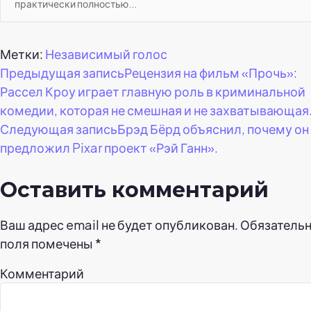
практически полностью...
Метки:
Независимый голос
Навигация
Предыдущая запись
Рецензия на фильм «Прочь»:
Рассел Кроу играет главную роль в криминальной
по
комедии, которая не смешная и не захватывающая
Следующая запись
Брэд Бёрд объяснил, почему он
записям
предложил Pixar проект «Рэй Ганн».
Оставить комментарий
Ваш адрес email не будет опубликован.
Обязатель
поля помечены
*
Комментарий