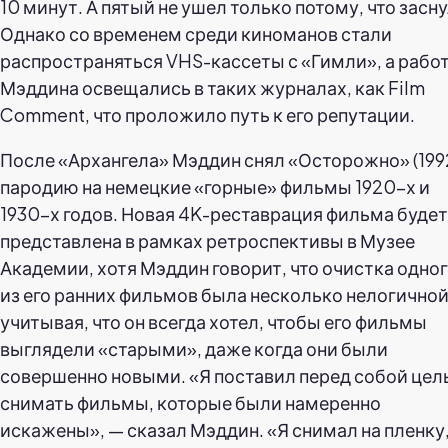
10 минут. А пятый не ушел только потому, что засну
Однако со временем среди киноманов стали
распространяться VHS-кассеты с «Гимли», а рабо
Мэддина освещались в таких журналах, как Film
Comment, что проложило путь к его репутации.
После «Архангела» Мэддин снял «Осторожно» (1992
пародию на немецкие «горные» фильмы 1920-х и
1930-х годов. Новая 4K-реставрация фильма будет
представлена в рамках ретроспективы в Музее
Академии, хотя Мэддин говорит, что очистка одно
из его ранних фильмов была несколько нелогичной
учитывая, что он всегда хотел, чтобы его фильмы
выглядели «старыми», даже когда они были
совершенно новыми. «Я поставил перед собой цел
снимать фильмы, которые были намеренно
искажены», — сказал Мэддин. «Я снимал на пленку,