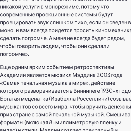
никакой услуги в монорежиме, потому что
современные проекционные системы будут
проецировать звук слишком тихо, если он сведен в
моно, и вам всегда придется просить киномеханик
сделать погромче. А меня не всегда будет рядом,
чтобы говорить людям, чтобы они сделали
погромче».
Еще одним ярким событием ретроспективы
Академии является мюзикл Мэддина 2003 года
«Самая печальная музыка в мире», действие
которого разворачивается в Виннипеге 1930-х годо
Богатая меценатка (Изабелла Росселлини) созыва
музыкантов со всего мира, чтобы вручить денежн
приз стране с самой печальной музыкой. Смешива
форматы (включая 8-миллиметровую пленку и
видео) и стили, Мэддин создает прекрасный и