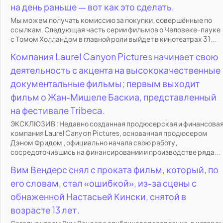
на день раньше — вот как это сделать.
Мы можем получать комиссию за покупки, совершённые по
ссылкам. Следующая часть серии фильмов о Человеке-пауке
с Томом Холландом в главной роли выйдет в кинотеатрах 31...
Компания Laurel Canyon Pictures начинает свою
деятельность с акцента на высококачественные
документальные фильмы; первым выходит
фильм о Жан-Мишеле Баскиа, представленный
на фестивале Tribeca.
ЭКСКЛЮЗИВ : Недавно созданная продюсерская и финансова
компания Laurel Canyon Pictures, основанная продюсером
Дэном Фридом , официально начала свою работу,
сосредоточившись на финансировании и производстве ряда...
Вим Вендерс снял с проката фильм, который, по
его словам, стал «ошибкой», из-за сцены с
обнаженной Настасьей Кински, снятой в
возрасте 13 лет.