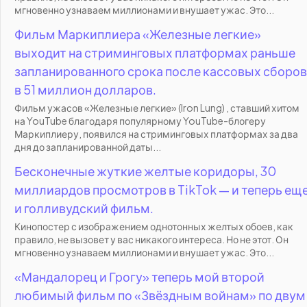
мгновенно узнаваем миллионами и внушает ужас. Это...
Фильм Маркиплиера «Железные легкие»
выходит на стриминговых платформах раньше
запланированного срока после кассовых сборов
в 51 миллион долларов.
Фильм ужасов «Железные легкие» (Iron Lung) , ставший хитом
на YouTube благодаря популярному YouTube-блогеру
Маркиплиеру, появился на стриминговых платформах за два
дня до запланированной даты...
Бесконечные жуткие желтые коридоры, 30
миллиардов просмотров в TikTok — и теперь ещ
и голливудский фильм.
Кинопостер с изображением однотонных желтых обоев, как
правило, не вызовет у вас никакого интереса. Но не этот. Он
мгновенно узнаваем миллионами и внушает ужас. Это...
«Мандалорец и Грогу» теперь мой второй
любимый фильм по «Звёздным войнам» по двум