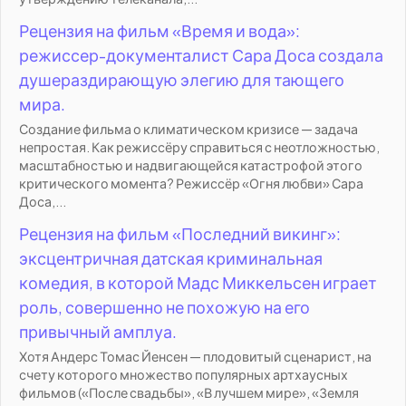
Рецензия на фильм «Время и вода»:
режиссер-документалист Сара Доса создала
душераздирающую элегию для тающего
мира.
Создание фильма о климатическом кризисе — задача
непростая. Как режиссёру справиться с неотложностью,
масштабностью и надвигающейся катастрофой этого
критического момента? Режиссёр «Огня любви» Сара
Доса,...
Рецензия на фильм «Последний викинг»:
эксцентричная датская криминальная
комедия, в которой Мадс Миккельсен играет
роль, совершенно не похожую на его
привычный амплуа.
Хотя Андерс Томас Йенсен — плодовитый сценарист, на
счету которого множество популярных артхаусных
фильмов («После свадьбы», «В лучшем мире», «Земля