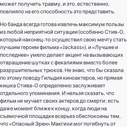
может получить травму, и это, естественно,
повлияло на его способность это представить.
Но банда всегда готова извлечь максимум пользы
из любой неприятной ситуации (особенно Стив-О,
который наконец-то осуществил свою мечту стать
лучшим героем фильма «Jackass»), и «Лучшее и
последнее» умело делает акцент на вызывающих
отвращение шутках с фекалиями вместо более
разрушительных трюков. Не знаю, что бы сказала
по этому поводу Гильдия киноактеров, но прямая
кишка Стива-О определенно заслуживает
отдельного упоминания. И нельзя сказать, что
фильм
не
мучает своих актеров до смерти; есть
даже момент ближе к концу, когда люди на
съемочной площадке всерьез обеспокоены тем,
что «Опасный Эрен» Макгихи мог погибнуть от