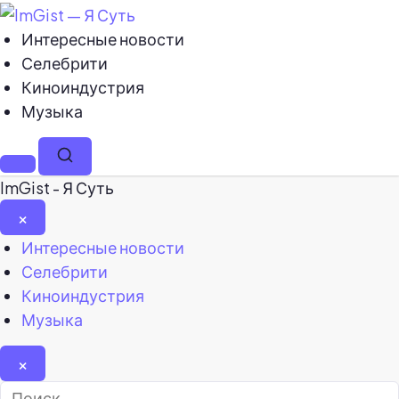
Интересные новости
Селебрити
Киноиндустрия
Музыка
Меню
Поиск
ImGist - Я Суть
×
Закрыть
Интересные новости
меню
Селебрити
Киноиндустрия
Музыка
×
Найти: