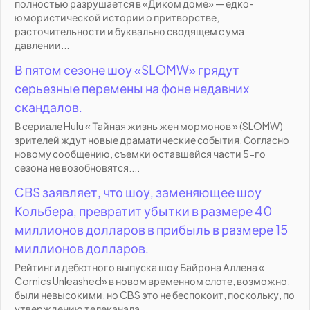
полностью разрушается в «Диком доме» — едко-
юмористической истории о притворстве,
расточительности и буквально сводящем с ума
давлении...
В пятом сезоне шоу «SLOMW» грядут
серьезные перемены на фоне недавних
скандалов.
В сериале Hulu « Тайная жизнь жен мормонов » (SLOMW)
зрителей ждут новые драматические события. Согласно
новому сообщению, съемки оставшейся части 5-го
сезона не возобновятся....
CBS заявляет, что шоу, заменяющее шоу
Кольбера, превратит убытки в размере 40
миллионов долларов в прибыль в размере 15
миллионов долларов.
Рейтинги дебютного выпуска шоу Байрона Аллена «
Comics Unleashed» в новом временном слоте, возможно,
были невысокими, но CBS это не беспокоит, поскольку, по
утверждению телеканала,...