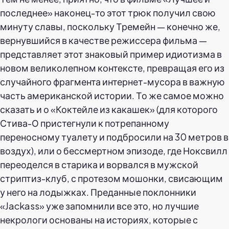
последнее» наконец-то этот трюк получил свою
минуту славы, поскольку Тремейн — конечно же,
вернувшийся в качестве режиссера фильма —
представляет этот знаковый пример идиотизма в
новом великолепном контексте, превращая его из
случайного фрагмента интернет-мусора в важную
часть американской истории. То же самое можно
сказать и о «Коктейле из какашек» (для которого
Стива-О пристегнули к потрепанному
переносному туалету и подбросили на 30 метров в
воздух), или о бессмертном эпизоде, где Ноксвилл
переоделся в старика и ворвался в мужской
стриптиз-клуб, с протезом мошонки, свисающим
у него на лодыжках. Преданные поклонники
«Jackass» уже запомнили все это, но лучшие
некрологи основаны на историях, которые с