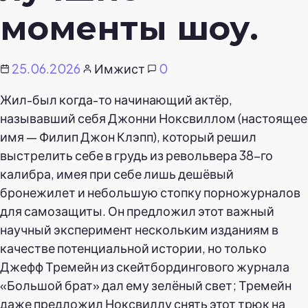
моменты шоу.
25.06.2026
Имжист
0
Жил-был когда-то начинающий актёр,
называвший себя Джонни Ноксвиллом (настоящее
имя — Филип Джон Клэпп), который решил
выстрелить себе в грудь из револьвера 38-го
калибра, имея при себе лишь дешёвый
бронежилет и небольшую стопку порножурналов
для самозащиты. Он предложил этот важный
научный эксперимент нескольким изданиям в
качестве потенциальной истории, но только
Джефф Тремейн из скейтбордингового журнала
«Большой брат» дал ему зелёный свет; Тремейн
даже предложил Ноксвиллу снять этот трюк на