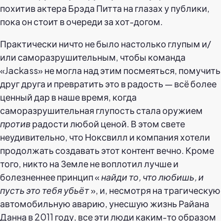
похитив актера Брэда Питта на глазах у публики,
пока он стоит в очереди за хот-догом.
Практически ничто не было настолько глупым и/
или саморазрушительным, чтобы команда
«Jackass» не могла над этим посмеяться, помучить
друг друга и превратить это в радость — всё более
ценный дар в наше время, когда
саморазрушительная глупость стала оружием
против
радости любой ценой. В этом свете
неудивительно, что Ноксвилл и компания хотели
продолжать создавать этот контент вечно. Кроме
того, никто на Земле не воплотил лучше и
болезненнее принцип «
найди то, что любишь, и
пусть это тебя убьёт
», и, несмотря на трагическую
автомобильную аварию, унесшую жизнь Райана
Данна в 2011 году, все эти люди каким-то образом