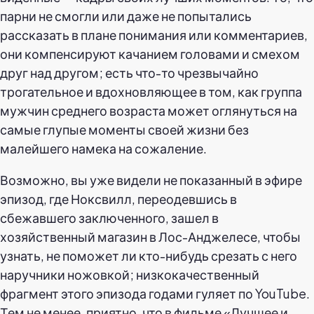
парни не смогли или даже не попытались
рассказать в плане понимания или комментариев,
они компенсируют качанием головами и смехом
друг над другом; есть что-то чрезвычайно
трогательное и вдохновляющее в том, как группа
мужчин среднего возраста может оглянуться на
самые глупые моменты своей жизни без
малейшего намека на сожаление.
Возможно, вы уже видели не показанный в эфире
эпизод, где Ноксвилл, переодевшись в
сбежавшего заключенного, зашел в
хозяйственный магазин в Лос-Анджелесе, чтобы
узнать, не поможет ли кто-нибудь срезать с него
наручники ножовкой; низкокачественный
фрагмент этого эпизода годами гуляет по YouTube.
Тем не менее, приятно, что в фильме «Лучшее и