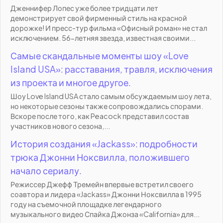
Дженнифер Лопес уже более тридцати лет
демонстрирует свой фирменный стиль на красной
дорожке! И пресс-тур фильма «Офисный роман» не стал
исключением. 56-летняя звезда, известная своими...
Самые скандальные моменты шоу «Love
Island USA»: расставания, травля, исключения
из проекта и многое другое.
Шоу Love Island USA стало самым обсуждаемым шоу лета,
но некоторые сезоны также сопровождались спорами.
Вскоре после того, как Peacock представил состав
участников нового сезона,...
История создания «Jackass»: подробности
трюка Джонни Ноксвилла, положившего
начало сериалу.
Режиссер Джефф Тремейн впервые встретил своего
соавтора и лидера «Jackass» Джонни Ноксвилла в 1995
году на съемочной площадке легендарного
музыкального видео Спайка Джонза «California» для...