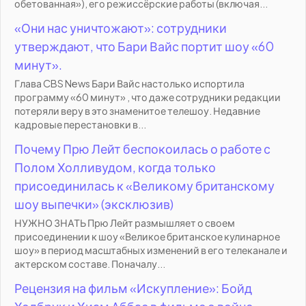
обетованная»), его режиссёрские работы (включая...
«Они нас уничтожают»: сотрудники
утверждают, что Бари Вайс портит шоу «60
минут».
Глава CBS News Бари Вайс настолько испортила
программу «60 минут» , что даже сотрудники редакции
потеряли веру в это знаменитое телешоу. Недавние
кадровые перестановки в...
Почему Прю Лейт беспокоилась о работе с
Полом Холливудом, когда только
присоединилась к «Великому британскому
шоу выпечки» (эксклюзив)
НУЖНО ЗНАТЬ Прю Лейт размышляет о своем
присоединении к шоу «Великое британское кулинарное
шоу» в период масштабных изменений в его телеканале и
актерском составе. Поначалу...
Рецензия на фильм «Искупление»: Бойд