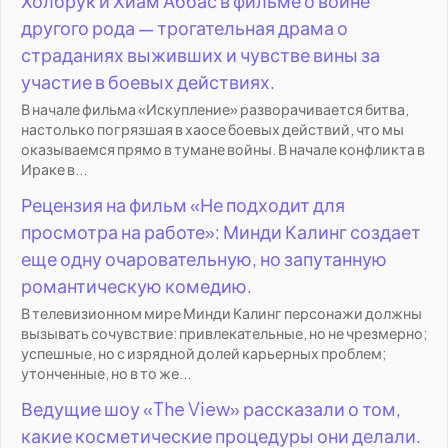
Холбрук и Хиам Аббас в фильме о войне
другого рода — трогательная драма о
страданиях выживших и чувстве вины за
участие в боевых действиях.
В начале фильма «Искупление» разворачивается битва,
настолько погрязшая в хаосе боевых действий, что мы
оказываемся прямо в тумане войны. В начале конфликта в
Ираке в...
Рецензия на фильм «Не подходит для
просмотра на работе»: Минди Калинг создает
еще одну очаровательную, но запутанную
романтическую комедию.
В телевизионном мире Минди Калинг персонажи должны
вызывать сочувствие: привлекательные, но не чрезмерно;
успешные, но с изрядной долей карьерных проблем;
утонченные, но в то же...
Ведущие шоу «The View» рассказали о том,
какие косметические процедуры они делали.