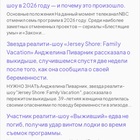
шоу в 2026 году — и почему это произошло.
Основные положения На данный момент телеканал NBC
отменил семь программ в 2026 году. Среди наиболее
заметных отмененных проектов — сериалы «Блестящие
умы» и «Закон и...
Звезда реалити-шоу «Jersey Shore: Family
Vacation» Анджелина Пиварник рассказала о
выкидыше, случившемся спустя две недели
после того, как она сообщила о своей
беременности.
НУЖНО ЗНАТЬ Анджелина Пиварник, звезда реалити-
шоу "Jersey Shore: Family Vacation ", рассказала о
пережитом выкидыше. 39-летняя женщина поделилась
своими опасениями по поводу беременности в эпизоде...
Участник реалити-шоу «Выживший» едва не
погиб, получив удар винтом лодки во время
съемок программы.