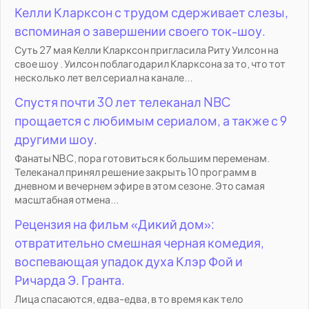
Келли Кларксон с трудом сдерживает слезы,
вспоминая о завершении своего ток-шоу.
Суть 27 мая Келли Кларксон пригласила Риту Уилсон на
свое шоу . Уилсон поблагодарил Кларксона за то, что тот
несколько лет вел сериал на канале...
Спустя почти 30 лет телеканал NBC
прощается с любимым сериалом, а также с 9
другими шоу.
Фанаты NBC, пора готовиться к большим переменам.
Телеканал принял решение закрыть 10 программ в
дневном и вечернем эфире в этом сезоне. Это самая
масштабная отмена...
Рецензия на фильм «Дикий дом»:
отвратительно смешная черная комедия,
воспевающая упадок духа Клэр Фой и
Ричарда Э. Гранта.
Лица спасаются, едва-едва, в то время как тело