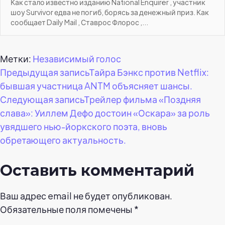
Как стало известно изданию National Enquirer , участник
шоу Survivor едва не погиб, борясь за денежный приз. Как
сообщает Daily Mail , Ставрос Флорос ,...
Метки:
Независимый голос
Навигация
Предыдущая запись
Тайра Бэнкс против Netflix:
бывшая участница ANTM объясняет шансы.
по
Следующая запись
Трейлер фильма «Поздняя
слава»: Уиллем Дефо достоин «Оскара» за роль
записям
увядшего нью-йоркского поэта, вновь
обретающего актуальность.
Оставить комментарий
Ваш адрес email не будет опубликован.
Обязательные поля помечены
*