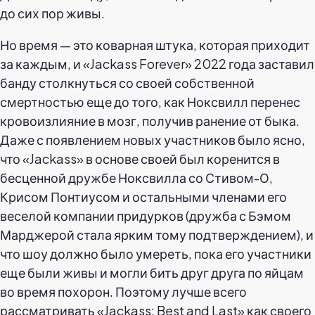
до сих пор живы.
Но время — это коварная штука, которая приходит
за каждым, и «Jackass Forever» 2022 года заставил
банду столкнуться со своей собственной
смертностью еще до того, как Ноксвилл перенес
кровоизлияние в мозг, получив ранение от быка.
Даже с появлением новых участников было ясно,
что «Jackass» в основе своей был коренится в
бесценной дружбе Ноксвилла со Стивом-О,
Крисом Понтиусом и остальными членами его
веселой компании придурков (дружба с Бэмом
Марджерой стала ярким тому подтверждением), и
что шоу должно было умереть, пока его участники
еще были живы и могли бить друг друга по яйцам
во время похорон. Поэтому лучше всего
рассматривать «Jackass: Best and Last» как своего