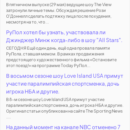
В пятничном выпуске (29 мая) ведущие шоу The View
затронули личные темы. Обсуждая решение Рози
О'Доннелл сделать подтяжку лица после похудения,
несмотря на то, что...
РуПол хотел бы узнать, участвовала ли
Джинджер Минж когда-либо в шоу "All Stars".
СЕГОДНЯ Ещё один день, ещё одна провал в памяти
РуПола, ставшая мемом. В рамках продвижения
предстоящего художественного фильма «Остановите
этот поезд!» на программе Today РуПол...
В восьмом сезоне шоу Love Island USA примут
участие паралимпийская спортсменка, дочь
игрока НБА и другие.
В 8-м сезоне шоу Love Island USA примут участие
паралимпийская спортсменка, дочь игрока НБА и другие.
Оригинал статьи опубликован на сайте The Sporting News
....
На данный момент на канале NBC отменено 7