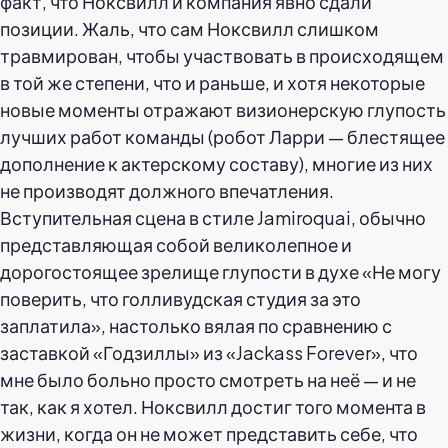
факт, что Ноксвилл и компания явно сдали
позиции. Жаль, что сам Ноксвилл слишком
травмирован, чтобы участвовать в происходящем
в той же степени, что и раньше, и хотя некоторые
новые моменты отражают визионерскую глупость
лучших работ команды (робот Ларри — блестящее
дополнение к актерскому составу), многие из них
не производят должного впечатления.
Вступительная сцена в стиле Jamiroquai, обычно
представляющая собой великолепное и
дорогостоящее зрелище глупости в духе «Не могу
поверить, что голливудская студия за это
заплатила», настолько вялая по сравнению с
заставкой «Годзиллы» из «Jackass Forever», что
мне было больно просто смотреть на неё — и не
так, как я хотел. Ноксвилл достиг того момента в
жизни, когда он не может представить себе, что