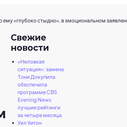
то ему «глубоко стыдно», в эмоциональном заявлен
Свежие
новости
«Неловкая
ситуация»: замена
Тони Докупила
обеспечила
программе CBS
Evening News
лучшие рейтинги
м
за четыре месяца.
Уил Уитон