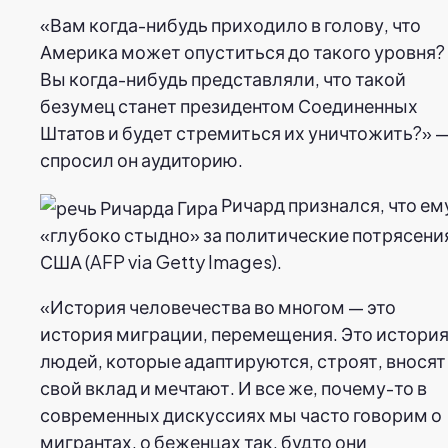
«Вам когда-нибудь приходило в голову, что
Америка может опуститься до такого уровня?
Вы когда-нибудь представляли, что такой
безумец станет президентом Соединенных
Штатов и будет стремиться их уничтожить?» 
спросил он аудиторию.
Ричард признался, что ем
«глубоко стыдно» за политические потрясени
США (AFP via Getty Images).
«История человечества во многом — это
история миграции, перемещения. Это истори
людей, которые адаптируются, строят, вносят
свой вклад и мечтают. И все же, почему-то в
современных дискуссиях мы часто говорим о
мигрантах, о беженцах так, будто они