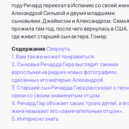
году Ричард переехал в Испанию со своей жен
Алехандрой Сильвой и двумя младшими
сыновьями, Джеймсом и Александром. Семь
прожила там год, после чего вернулась в США,
где живет старший сын актера, Гомер.
Содержание
Свернуть
1.
Вам также может понравиться
2.
Сыновья Ричарда Гира выглядят такими
взрослыми на редких новых фотографиях,
сделанных его матерью Алехандрой.
3.
Старший сын Ричарда Гира рассказал о тес
связи со своим знаменитым отцом.
4.
Ричард Гир обожает своих троих детей, а ег
жена называет его «замечательным отцом».
5.
Интересно знать