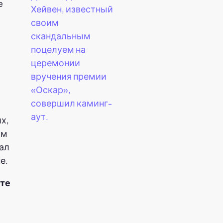
e
Хейвен, известный
своим
скандальным
поцелуем на
церемонии
вручения премии
«Оскар»,
совершил каминг-
аут.
х,
ом
ал
е.
йте