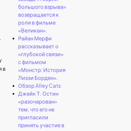
большого взрыва»
возвращается к
роли в фильме
«Великан».
Райан Мерфи
—
рассказывает о
«глубокой связи»
у
с фильмом
я в
«Монстр: История
Лиззи Борден».
Обзор Alley Cats
Джейк Т. Остин
я
«разочарован»
тем, что его не
пригласили
принять участие в