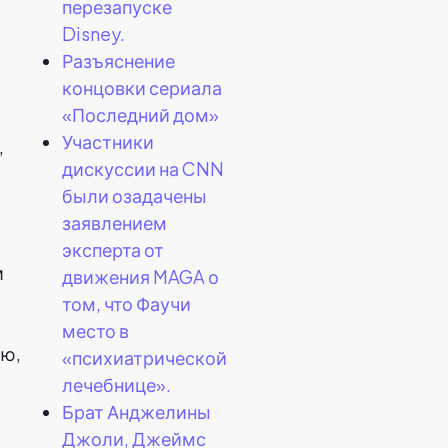
перезапуске
Disney.
Разъяснение
концовки сериала
«Последний дом»
Участники
,
дискуссии на CNN
были озадачены
заявлением
эксперта от
и
движения MAGA о
том, что Фаучи
место в
ью,
«психиатрической
лечебнице».
Брат Анджелины
Джоли, Джеймс