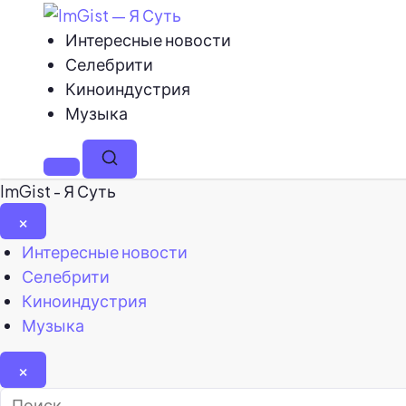
Интересные новости
Селебрити
Киноиндустрия
Музыка
Меню
Поиск
ImGist - Я Суть
×
Закрыть
Интересные новости
меню
Селебрити
Киноиндустрия
Музыка
×
Найти: