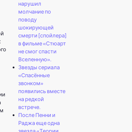
нарушил
молчание по
поводу
шокирующей
ой
смерти [спойлера]
х
в фильме «Стюарт
ого
не смог спасти
Вселенную».
Звезды сериала
«Спасённые
звонком»
появились вместе
ии
на редкой
а
встрече.
ом
После Пенни и
Раджа еще одна
звезда «Теории