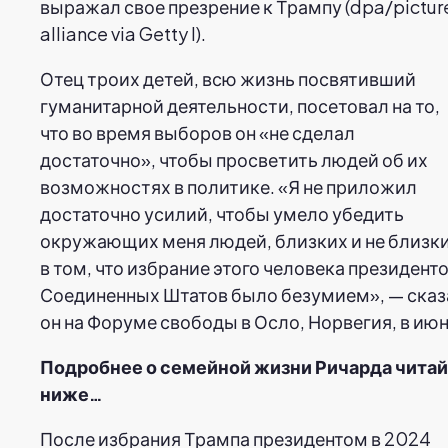
выражал свое презрение к Трампу (dpa/pictur
alliance via Getty I).
Отец троих детей, всю жизнь посвятивший
гуманитарной деятельности, посетовал на то,
что во время выборов он «не сделал
достаточно», чтобы просветить людей об их
возможностях в политике. «Я не приложил
достаточно усилий, чтобы умело убедить
окружающих меня людей, близких и не близки
в том, что избрание этого человека президент
Соединенных Штатов было безумием», — сказ
он на Форуме свободы в Осло, Норвегия, в июн
Подробнее о семейной жизни Ричарда чита
ниже…
После избрания Трампа президентом в 2024