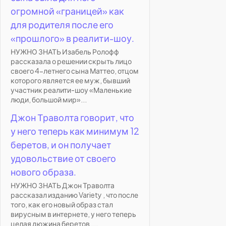
огромной «границей» как
для родителя после его
«прошлого» в реалити-шоу.
НУЖНО ЗНАТЬ Изабель Ролофф
рассказала о решении скрыть лицо
своего 4-летнего сына Маттео, отцом
которого является ее муж, бывший
участник реалити-шоу «Маленькие
люди, большой мир»...
Джон Траволта говорит, что
у него теперь как минимум 12
беретов, и он получает
удовольствие от своего
нового образа.
НУЖНО ЗНАТЬ Джон Траволта
рассказал изданию Variety , что после
того, как его новый образ стал
вирусным в интернете, у него теперь
целая дюжина беретов....