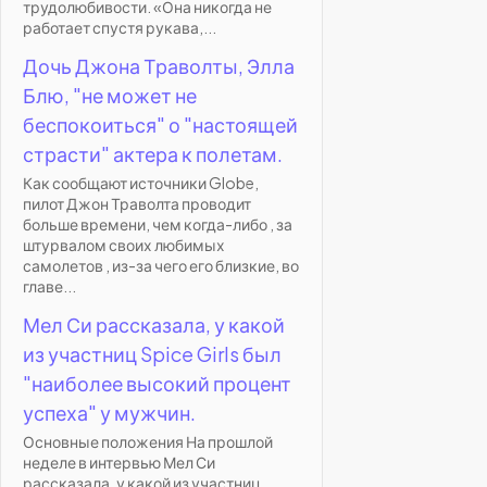
трудолюбивости. «Она никогда не
работает спустя рукава,...
Дочь Джона Траволты, Элла
Блю, "не может не
беспокоиться" о "настоящей
страсти" актера к полетам.
Как сообщают источники Globe,
пилот Джон Траволта проводит
больше времени, чем когда-либо , за
штурвалом своих любимых
самолетов , из-за чего его близкие, во
главе...
Мел Си рассказала, у какой
из участниц Spice Girls был
"наиболее высокий процент
успеха" у мужчин.
Основные положения На прошлой
неделе в интервью Мел Си
рассказала, у какой из участниц