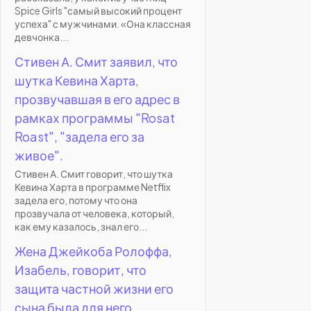
Spice Girls "самый высокий процент
успеха" с мужчинами. «Она классная
девчонка...
Стивен А. Смит заявил, что
шутка Кевина Харта,
прозвучавшая в его адрес в
рамках программы "Rosat
Roast", "задела его за
живое".
Стивен А. Смит говорит, что шутка
Кевина Харта в программе Netflix
задела его, потому что она
прозвучала от человека, который,
как ему казалось, знал его...
Жена Джейкоба Ролоффа,
Изабель, говорит, что
защита частной жизни его
сына была для него