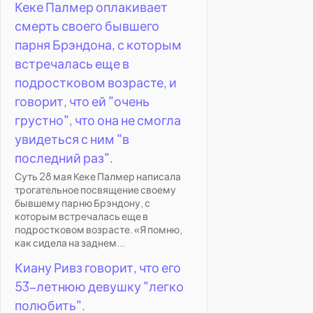
Кеке Палмер оплакивает
смерть своего бывшего
парня Брэндона, с которым
встречалась еще в
подростковом возрасте, и
говорит, что ей "очень
грустно", что она не смогла
увидеться с ним "в
последний раз".
Суть 28 мая Кеке Палмер написала
трогательное посвящение своему
бывшему парню Брэндону, с
которым встречалась еще в
подростковом возрасте. «Я помню,
как сидела на заднем...
Киану Ривз говорит, что его
53-летнюю девушку "легко
полюбить".