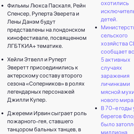
охотились
Фильмы Люкса Паскаля, Рейн
исключитель
Спенсер, Руперта Эверета и
детей.
Лены Данэм будут
Министерст
представлены на лондонском
сельского
кинофестивале, посвященном
хозяйства 
ЛГБТКИА+ тематике.
сообщает вс
Хейли Этвелл и Руперт
5 активных
Эверетт присоединились к
случаях
актерскому составу второго
заражения
сезона «Соперников» в ролях
личинками
легендарных персонажей
мясной мух
Джилли Купер.
нового мира
В 70-е годы 
Джереми Ирвин сыграет роль
берегов Фл
пожарного-гея, ставшего
было затопл
танцором бальных танцев, в
миллиона