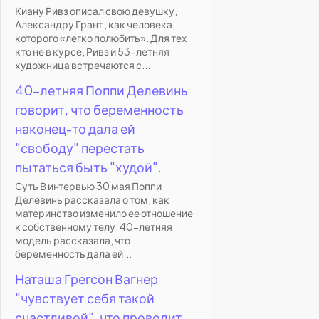
Киану Ривз описал свою девушку,
Александру Грант , как человека,
которого «легко полюбить». Для тех,
кто не в курсе, Ривз и 53-летняя
художница встречаются с...
40-летняя Поппи Делевинь
говорит, что беременность
наконец-то дала ей
"свободу" перестать
пытаться быть "худой".
Суть В интервью 30 мая Поппи
Делевинь рассказала о том, как
материнство изменило ее отношение
к собственному телу. 40-летняя
модель рассказала, что
беременность дала ей...
Наташа Грегсон Вагнер
"чувствует себя такой
счастливой", что проводит