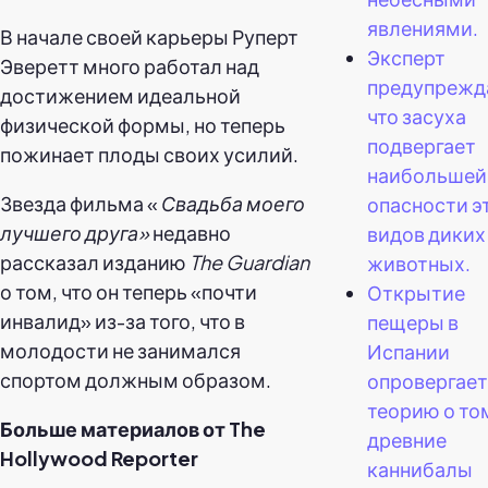
явлениями.
В начале своей карьеры Руперт
Эксперт
Эверетт много работал над
предупрежд
достижением идеальной
что засуха
физической формы, но теперь
подвергает
пожинает плоды своих усилий.
наибольшей
Звезда фильма «
Свадьба моего
опасности э
лучшего друга»
недавно
видов диких
рассказал изданию
The Guardian
животных.
о том, что он теперь «почти
Открытие
инвалид» из-за того, что в
пещеры в
молодости не занимался
Испании
спортом должным образом.
опровергает
теорию о том
Больше материалов от The
древние
Hollywood Reporter
каннибалы