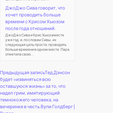
ДжоДжо Сива говорит, что
хочет проводить больше
времени с Крисом Хьюзом
после года отношений.
ДжоДжо Сива и Крис Хьюз вместе
уже год, и, по словам Сивы, их
следующая цель проста: проводить
больше времени в одном месте. Пара
отметила свою...
Навигация
Предыдущая запись
Тед Дэнсон
будет «извиняться всю
по
оставшуюся жизнь» за то, что
надел грим, имитирующий
записям
темнокожего человека, на
вечеринке в честь Вупи Голдберг |