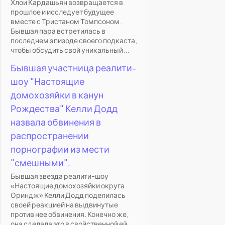
Хлои Кардашьян возвращается в
прошлое и исследует будущее
вместе с Тристаном Томпсоном .
Бывшая пара встретилась в
последнем эпизоде своего подкаста,
чтобы обсудить свой уникальный...
Бывшая участница реалити-
шоу "Настоящие
домохозяйки в канун
Рождества" Келли Додд
назвала обвинения в
распространении
порнографии из мести
"смешными".
Бывшая звезда реалити-шоу
«Настоящие домохозяйки округа
Ориндж» Келли Додд поделилась
своей реакцией на выдвинутые
против нее обвинения. Конечно же,
она сделала это в свойственной ей...