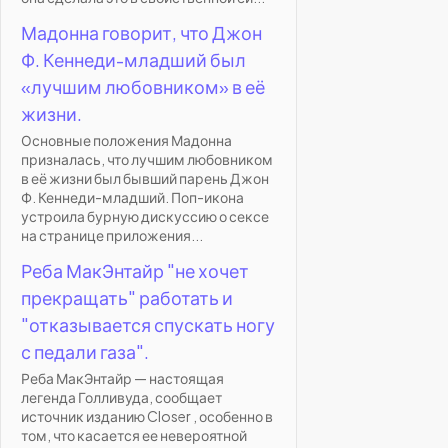
Мадонна говорит, что Джон
Ф. Кеннеди-младший был
«лучшим любовником» в её
жизни.
Основные положения Мадонна
призналась, что лучшим любовником
в её жизни был бывший парень Джон
Ф. Кеннеди-младший. Поп-икона
устроила бурную дискуссию о сексе
на странице приложения...
Реба МакЭнтайр "не хочет
прекращать" работать и
"отказывается спускать ногу
с педали газа".
Реба МакЭнтайр — настоящая
легенда Голливуда, сообщает
источник изданию Closer , особенно в
том, что касается ее невероятной