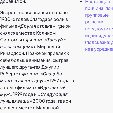
добавил он.
Настоящая
причина, по
Эверетт прославился в начале
групповые
1980-х годов благодаря роли в
решения
фильме
«Другая страна»
, где он
предпочтит
снялся вместе с Колином
индивидуал
Фиртом, и в
фильме «Танцуй с
(подсказка: 
незнакомцем»
с Мирандой
не в усредне
Ричардсон. Позже он привлек к
себе больше внимания, сыграв
лучшего друга-гея Джулии
Робертс в
фильме «Свадьба
моего лучшего друга»
1997 года, а
затем в фильмах
«Идеальный
муж»
1999 года и «
Следующая
лучшая вещь»
2000 года, где он
снялся вместе с Мадонной.