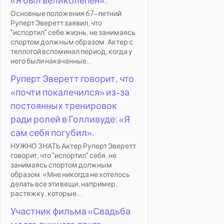
Основные положения 67-летний
Руперт Эверетт заявил, что
"испортил" себе жизнь, не занимаясь
спортом должным образом. Актер с
теплотой вспоминал период, когда у
него были накачанные...
Руперт Эверетт говорит, что
«почти покалечился» из-за
постоянных тренировок
ради ролей в Голливуде: «Я
сам себя погубил».
НУЖНО ЗНАТЬ Актер Руперт Эверетт
говорит, что "испортил" себя, не
занимаясь спортом должным
образом. «Мне никогда не хотелось
делать все эти вещи, например,
растяжку, которые...
Участник фильма «Свадьба