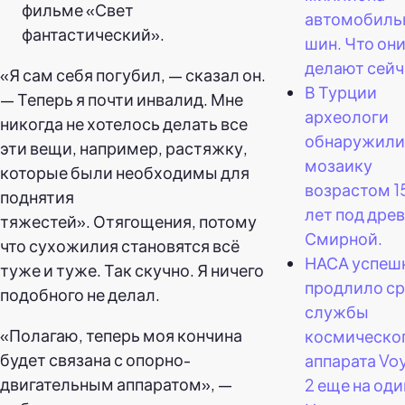
фильме «Свет
автомобиль
фантастический».
шин. Что он
делают сейч
«Я сам себя погубил, — сказал он.
В Турции
— Теперь я почти инвалид. Мне
археологи
никогда не хотелось делать все
обнаружили
эти вещи, например, растяжку,
мозаику
которые были необходимы для
возрастом 
поднятия
лет под дре
тяжестей».
Отягощения, потому
Смирной.
что сухожилия становятся всё
НАСА успеш
туже и туже. Так скучно. Я ничего
продлило с
подобного не делал.
службы
«Полагаю, теперь моя кончина
космическо
будет связана с опорно-
аппарата Vo
двигательным аппаратом», —
2 еще на оди