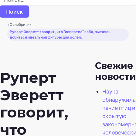
›
›
Селебрити
Руперт Эверетт говорит, что "испортил" себя, пытаясь
добиться идеальной фигуры для ролей.
Свежие
Руперт
новости
Эверетт
Наука
обнаружила,
говорит,
пение птиц 
скрытую
закономерно
что
человеческ