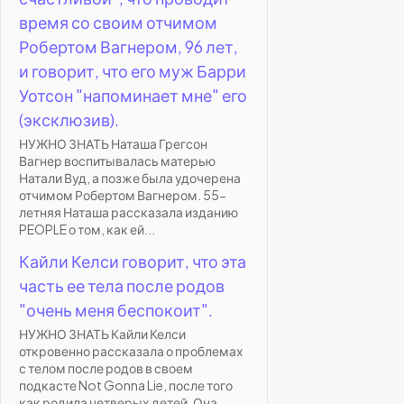
время со своим отчимом
Робертом Вагнером, 96 лет,
и говорит, что его муж Барри
Уотсон "напоминает мне" его
(эксклюзив).
НУЖНО ЗНАТЬ Наташа Грегсон
Вагнер воспитывалась матерью
Натали Вуд, а позже была удочерена
отчимом Робертом Вагнером. 55-
летняя Наташа рассказала изданию
PEOPLE о том, как ей...
Кайли Келси говорит, что эта
часть ее тела после родов
"очень меня беспокоит".
НУЖНО ЗНАТЬ Кайли Келси
откровенно рассказала о проблемах
с телом после родов в своем
подкасте Not Gonna Lie, после того
как родила четверых детей. Она...