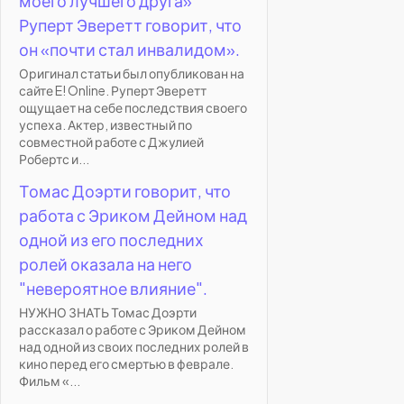
моего лучшего друга»
Руперт Эверетт говорит, что
он «почти стал инвалидом».
Оригинал статьи был опубликован на
сайте E! Online. Руперт Эверетт
ощущает на себе последствия своего
успеха. Актер, известный по
совместной работе с Джулией
Робертс и...
Томас Доэрти говорит, что
работа с Эриком Дейном над
одной из его последних
ролей оказала на него
"невероятное влияние".
НУЖНО ЗНАТЬ Томас Доэрти
рассказал о работе с Эриком Дейном
над одной из своих последних ролей в
кино перед его смертью в феврале.
Фильм «...