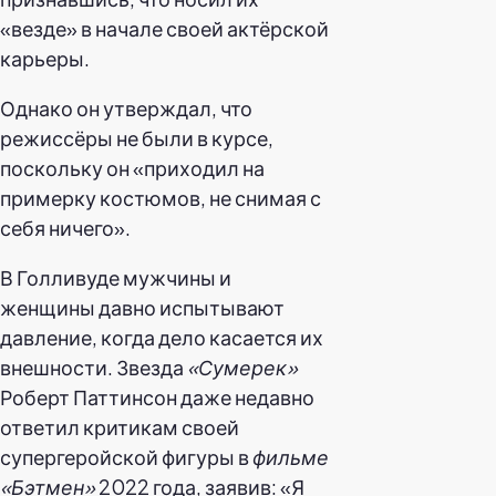
«везде» в начале своей актёрской
карьеры.
Однако он утверждал, что
режиссёры не были в курсе,
поскольку он «приходил на
примерку костюмов, не снимая с
себя ничего».
В Голливуде мужчины и
женщины давно испытывают
давление, когда дело касается их
внешности. Звезда
«Сумерек»
Роберт Паттинсон даже недавно
ответил критикам своей
супергеройской фигуры в
фильме
«Бэтмен»
2022 года, заявив: «Я