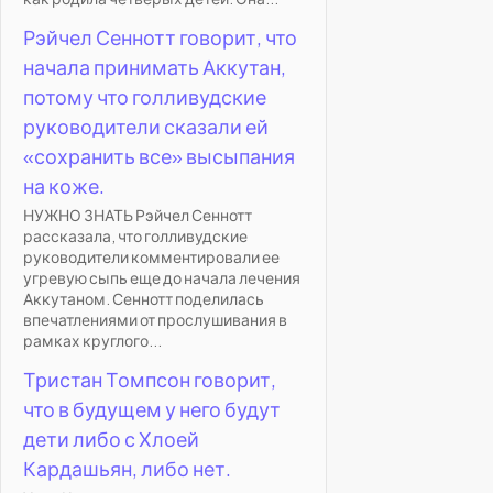
Рэйчел Сеннотт говорит, что
начала принимать Аккутан,
потому что голливудские
руководители сказали ей
«сохранить все» высыпания
на коже.
НУЖНО ЗНАТЬ Рэйчел Сеннотт
рассказала, что голливудские
руководители комментировали ее
угревую сыпь еще до начала лечения
Аккутаном. Сеннотт поделилась
впечатлениями от прослушивания в
рамках круглого...
Тристан Томпсон говорит,
что в будущем у него будут
дети либо с Хлоей
Кардашьян, либо нет.