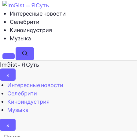
Интересные новости
Селебрити
Киноиндустрия
Музыка
Меню
Поиск
ImGist - Я Суть
×
Закрыть
Интересные новости
меню
Селебрити
Киноиндустрия
Музыка
×
Найти: