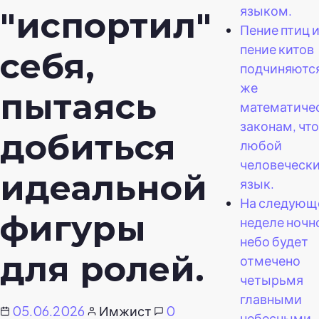
языком.
"испортил"
Пение птиц 
пение китов
себя,
подчиняютс
же
пытаясь
математиче
законам, что
добиться
любой
человеческ
идеальной
язык.
На следующ
фигуры
неделе ночн
небо будет
для ролей.
отмечено
четырьмя
главными
05.06.2026
Имжист
0
небесными