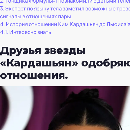
2.
Гонщика Формулы-1 познакомили с детьми теле
3.
Эксперт по языку тела заметил возможные тре
сигналы в отношениях пары.
4.
История отношений Ким Кардашьян до Льюиса 
4.1.
Интересно знать
Друзья звезды
«Кардашьян» одобряю
отношения.