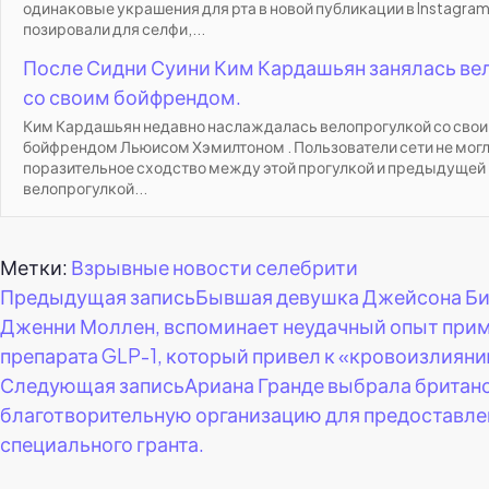
одинаковые украшения для рта в новой публикации в Instagram
позировали для селфи,...
После Сидни Суини Ким Кардашьян занялась в
со своим бойфрендом.
Ким Кардашьян недавно наслаждалась велопрогулкой со сво
бойфрендом Льюисом Хэмилтоном . Пользователи сети не могл
поразительное сходство между этой прогулкой и предыдущей
велопрогулкой...
Метки:
Взрывные новости селебрити
Навигация
Предыдущая запись
Бывшая девушка Джейсона Би
Дженни Моллен, вспоминает неудачный опыт при
по
препарата GLP-1, который привел к «кровоизлияни
Следующая запись
Ариана Гранде выбрала британ
записям
благотворительную организацию для предоставле
специального гранта.