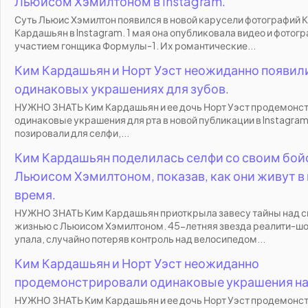
Льюисом Хэмилтоном в Instagram.
Суть Льюис Хэмилтон появился в новой карусели фотографий 
Кардашьян в Instagram. 1 мая она опубликовала видео и фотог
участием гонщика Формулы-1. Их романтические...
Ким Кардашьян и Норт Уэст неожиданно появил
одинаковых украшениях для зубов.
НУЖНО ЗНАТЬ Ким Кардашьян и ее дочь Норт Уэст продемонс
одинаковые украшения для рта в новой публикации в Instagram
позировали для селфи,...
Ким Кардашьян поделилась селфи со своим бо
Льюисом Хэмилтоном, показав, как они живут в
время.
НУЖНО ЗНАТЬ Ким Кардашьян приоткрыла завесу тайны над с
жизнью с Льюисом Хэмилтоном. 45-летняя звезда реалити-шо
упала, случайно потеряв контроль над велосипедом...
Ким Кардашьян и Норт Уэст неожиданно
продемонстрировали одинаковые украшения на 
НУЖНО ЗНАТЬ Ким Кардашьян и ее дочь Норт Уэст продемонс