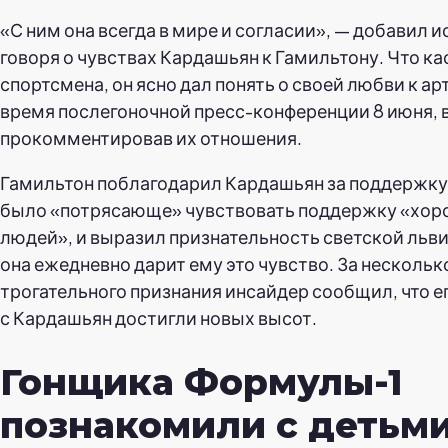
«С ним она всегда в мире и согласии», — добавил и
говоря о чувствах Кардашьян к Гамильтону. Что ка
спортсмена, он ясно дал понять о своей любви к ар
время послегоночной пресс-конференции 8 июня, 
прокомментировав их отношения.
Гамильтон поблагодарил Кардашьян за поддержку,
было «потрясающе» чувствовать поддержку «хо
людей», и выразил признательность светской львиц
она ежедневно дарит ему это чувство. За несколько
трогательного признания инсайдер сообщил, что е
с Кардашьян достигли новых высот.
Гонщика Формулы-1
познакомили с детьм