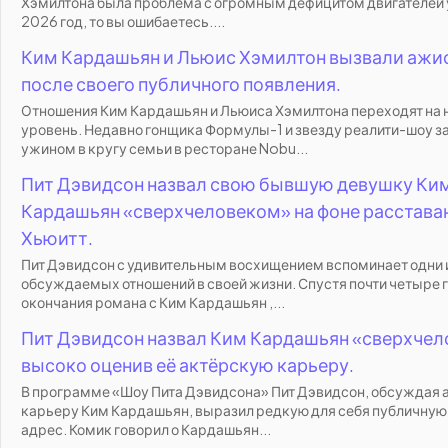
Хэмилтона была проблема с огромным дефицитом двигателей у 
2026 год, то вы ошибаетесь....
Ким Кардашьян и Льюис Хэмилтон вызвали ажи
после своего публичного появления.
Отношения Ким Кардашьян и Льюиса Хэмилтона переходят на 
уровень. Недавно гонщика Формулы-1 и звезду реалити-шоу з
ужином в кругу семьи в ресторане Nobu...
Пит Дэвидсон назвал свою бывшую девушку Ки
Кардашьян «сверхчеловеком» на фоне расставан
Хьюитт.
Пит Дэвидсон с удивительным восхищением вспоминает одни 
обсуждаемых отношений в своей жизни. Спустя почти четыре 
окончания романа с Ким Кардашьян ,...
Пит Дэвидсон назвал Ким Кардашьян «сверхчел
высоко оценив её актёрскую карьеру.
В программе «Шоу Пита Дэвидсона» Пит Дэвидсон, обсуждая
карьеру Ким Кардашьян, выразил редкую для себя публичную 
адрес. Комик говорил о Кардашьян...