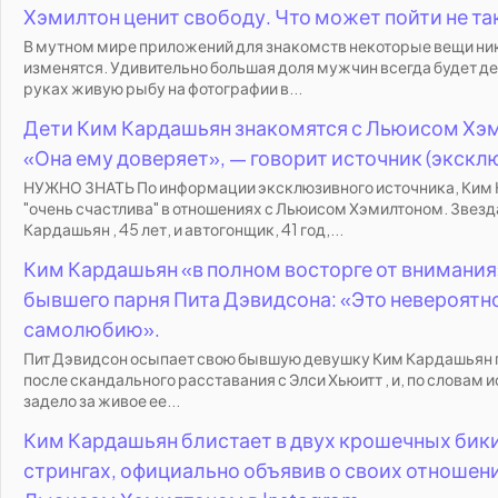
Хэмилтон ценит свободу. Что может пойти не та
В мутном мире приложений для знакомств некоторые вещи ник
изменятся. Удивительно большая доля мужчин всегда будет д
руках живую рыбу на фотографии в...
Дети Ким Кардашьян знакомятся с Льюисом Хэ
«Она ему доверяет», — говорит источник (эксклю
НУЖНО ЗНАТЬ По информации эксклюзивного источника, Ким
"очень счастлива" в отношениях с Льюисом Хэмилтоном. Звезд
Кардашьян , 45 лет, и автогонщик, 41 год,...
Ким Кардашьян «в полном восторге от внимания
бывшего парня Пита Дэвидсона: «Это невероятно
самолюбию».
Пит Дэвидсон осыпает свою бывшую девушку Ким Кардашьян
после скандального расставания с Элси Хьюитт , и, по словам и
задело за живое ее...
Ким Кардашьян блистает в двух крошечных бик
стрингах, официально объявив о своих отношени