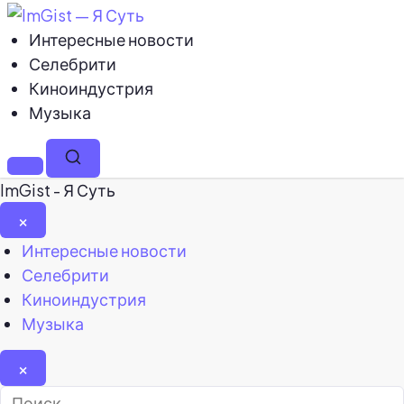
Интересные новости
Селебрити
Киноиндустрия
Музыка
Меню
Поиск
ImGist - Я Суть
×
Закрыть
Интересные новости
меню
Селебрити
Киноиндустрия
Музыка
×
Найти: