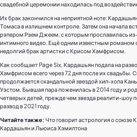
свадебной церемонии находилась под воздействие
Их брак закончился на неприятной ноте: Кардашья
Томаса в излишнем контроле. Затем она начала вс
рэпером Рэем Джеем, с которым прославилась из-
интимного видео. Ещё одним известным романом 
недолгий брак артистки с Крисом Хамфрисом.
Как сообщает Page Six, Кардашьян подала на разво
Хамфрисом всего через 72 дня после их свадьбы. 
продолжается скандальной звездой хип-хопа Кань
Уэстом. Бывшая пара поженилась в 2014 году и ро
четверых детей, прежде чем звезда реалити-шоу п
развод в 2021 году.
Читайте также:
Что говорит астрология о союзе 
Кардашьян и Льюиса Хэмилтона