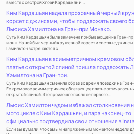
вместе с сестрой Хлоей Кардашьян и...
Ким Кардашьян надела прозрачный черный кру
корсет с джинсами, чтобы поддержать своего 
Льюиса Хэмилтона на Гран-при Монако.
Суть Ким Кардашьян была замечена прибывающей на Гран-пр
июня. На ней был черный кружевной корсет и светлые джинсы.
Гамильтон встречаются с...
Ким Кардашьян в асимметричном кремовом о
платье с открытой спиной пришла поддержать 
Хэмилтона на Гран-при.
Суть Ким Кардашьян сменила образ во время поездки на Гран
Ее кремовое асимметричное облегающее платье отличалось 
открытой спиной. Это произошло после ее первого...
Льюис Хэмилтон чудом избежал столкновения н
мотоцикле с Ким Кардашьян, и пара наконец-то
официально подтвердила свои отношения в Inst
Если вы думали, что самым напряженным моментом недели д