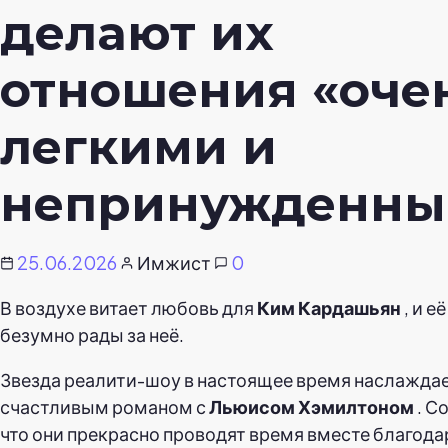
делают их
отношения «оче
легкими и
непринужденны
25.06.2026
Имжист
0
В воздухе витает любовь для
Ким Кардашьян
, и е
безумно рады за неё.
Звезда реалити-шоу в настоящее время наслажда
счастливым романом с
Льюисом Хэмилтоном
. С
что они прекрасно проводят время вместе благод