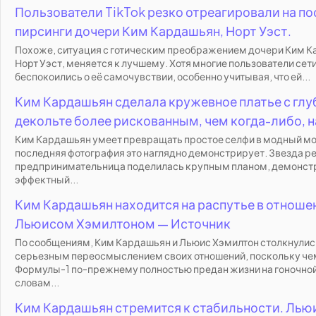
Пользователи TikTok резко отреагировали на п
пирсинги дочери Ким Кардашьян, Норт Уэст.
Похоже, ситуация с готическим преображением дочери Ким К
Норт Уэст, меняется к лучшему. Хотя многие пользователи сет
беспокоились о её самочувствии, особенно учитывая, что ей...
Ким Кардашьян сделала кружевное платье с гл
декольте более рискованным, чем когда-либо, н
Ким Кардашьян умеет превращать простое селфи в модный мом
последняя фотография это наглядно демонстрирует. Звезда р
предпринимательница поделилась крупным планом, демонст
эффектный...
Ким Кардашьян находится на распутье в отноше
Льюисом Хэмилтоном — Источник
По сообщениям, Ким Кардашьян и Льюис Хэмилтон столкнулис
серьезным переосмыслением своих отношений, поскольку ч
Формулы-1 по-прежнему полностью предан жизни на гоночной
словам...
Ким Кардашьян стремится к стабильности. Лью