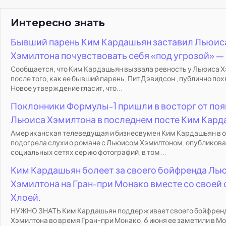
Интересно знать
Бывший парень Ким Кардашьян заставил Льюис
Хэмилтона почувствовать себя «под угрозой» —
Сообщается, что Ким Кардашьян вызвала ревность у Льюиса 
после того, как ее бывший парень, Пит Дэвидсон , публично пох
Новое утверждение гласит, что...
Поклонники Формулы-1 пришли в восторг от по
Льюиса Хэмилтона в последнем посте Ким Кард
Американская телеведущая и бизнесвумен Ким Кардашьян в 
подогрела слухи о романе с Льюисом Хэмилтоном, опубликова
социальных сетях серию фотографий, в том...
Ким Кардашьян болеет за своего бойфренда Ль
Хэмилтона на Гран-при Монако вместе со своей
Хлоей.
НУЖНО ЗНАТЬ Ким Кардашьян поддерживает своего бойфрен
Хэмилтона во время Гран-при Монако. 6 июня ее заметили в М