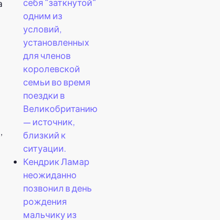
себя "заткнутой"
а
одним из
условий,
установленных
для членов
королевской
семьи во время
поездки в
Великобританию
— источник,
,
близкий к
ситуации.
Кендрик Ламар
неожиданно
позвонил в день
рождения
мальчику из