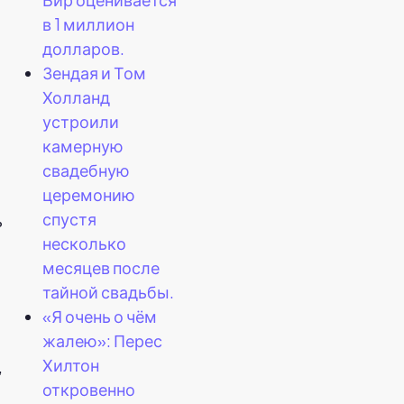
в 1 миллион
долларов.
Зендая и Том
Холланд
устроили
камерную
свадебную
церемонию
спустя
ь
несколько
месяцев после
тайной свадьбы.
«Я очень о чём
жалею»: Перес
Хилтон
,
откровенно