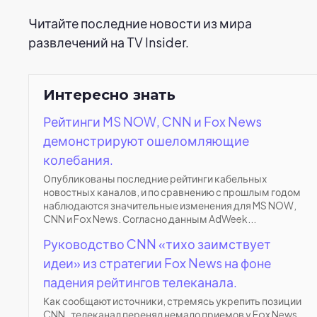
Читайте последние новости из мира
развлечений на TV Insider.
Интересно знать
Рейтинги MS NOW, CNN и Fox News
демонстрируют ошеломляющие
колебания.
Опубликованы последние рейтинги кабельных
новостных каналов, и по сравнению с прошлым годом
наблюдаются значительные изменения для MS NOW,
CNN и Fox News. Согласно данным AdWeek...
Руководство CNN «тихо заимствует
идеи» из стратегии Fox News на фоне
падения рейтингов телеканала.
Как сообщают источники, стремясь укрепить позиции
CNN , телеканал перенял немало приемов у Fox News.