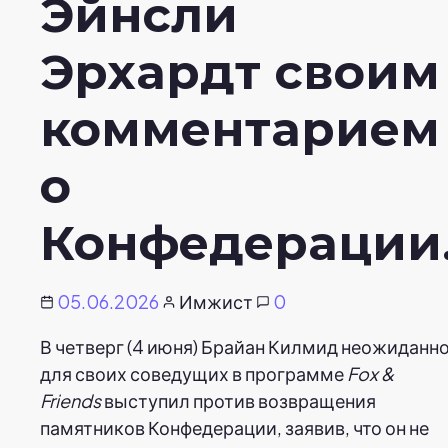
Эйнсли
Эрхардт своим
комментарием
о
Конфедерации
05.06.2026
Имжист
0
В четверг (4 июня) Брайан Килмид неожиданн
для своих соведущих в программе
Fox &
Friends
выступил против возвращения
памятников Конфедерации, заявив, что он не