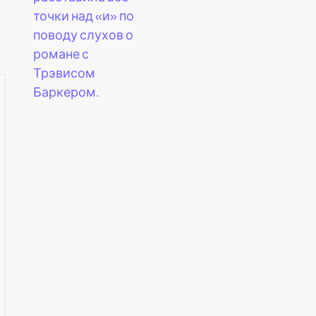
точки над «и» по
поводу слухов о
романе с
Трэвисом
Баркером.