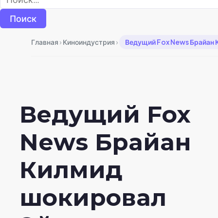
›
›
Главная
Киноиндустрия
Ведущий Fox News Брайан 
Ведущий Fox
News Брайан
Килмид
шокировал