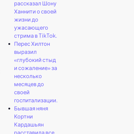
рассказал Шону
Ханнити о своей
жизни до
ужасающего
стрима в TikTok.
Перес Хилтон
выразил
«глубокий стыд
и сожаление» за
к
несколько
месяцев до
своей
госпитализации.
Бывшая няня
Кортни
Кардашьян
расставила все