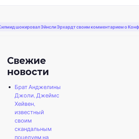
Килмид шокировал Эйнсли Эрхардт своим комментарием о Кон
Свежие
новости
Брат Анджелины
Джоли, Джеймс
Хейвен,
известный
своим
скандальным
поцелуем на