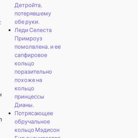
Детройта,
потерявшему
обе руки.
х
Леди Селеста
Примроуз
помолвлена, и ее
сапфировое
кольцо
поразительно
похоже на
кольцо
н
принцессы
Дианы.
Потрясающее
л
обручальное
кольцо Мэдисон
Бир оценивается