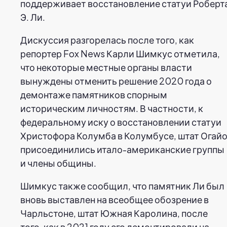
поддерживает восстановление статуи Роберт
Э. Ли.
Дискуссия разгорелась после того, как
репортер Fox News Карли Шимкус отметила,
что некоторые местные органы власти
вынуждены отменить решение 2020 года о
демонтаже памятников спорным
историческим личностям. В частности, к
федеральному иску о восстановлении статуи
Христофора Колумба в Колумбусе, штат Огайо
присоединились итало-американские группы
и члены общины.
Шимкус также сообщил, что памятник Ли был
вновь выставлен на всеобщее обозрение в
Чарльстоне, штат Южная Каролина, после
того, как в 2021 году его демонтировали на