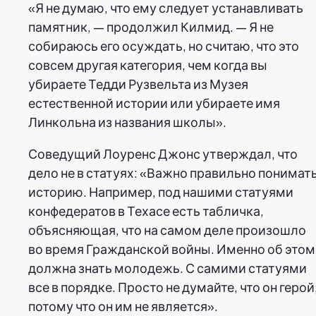
«Я не думаю, что ему следует устанавливать
памятник, — продолжил Килмид. — Я не
собираюсь его осуждать, но считаю, что это
совсем другая категория, чем когда вы
убираете Тедди Рузвельта из Музея
естественной истории или убираете имя
Линкольна из названия школы».
Соведущий Лоуренс Джонс утверждал, что
дело не в статуях: «Важно правильно понимат
историю. Например, под нашими статуями
конфедератов в Техасе есть табличка,
объясняющая, что на самом деле произошло
во время Гражданской войны. Именно об этом
должна знать молодежь. С самими статуями
все в порядке. Просто не думайте, что он герой
потому что он им не является».