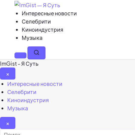
Интересные новости
Селебрити
Киноиндустрия
Музыка
Меню
Поиск
ImGist - Я Суть
×
Закрыть
Интересные новости
меню
Селебрити
Киноиндустрия
Музыка
×
Найти: