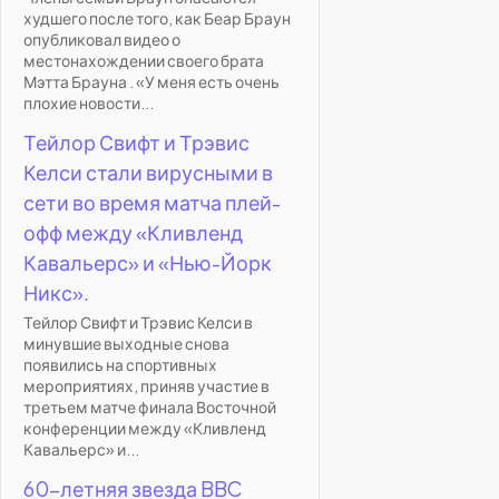
худшего после того, как Беар Браун
опубликовал видео о
местонахождении своего брата
Мэтта Брауна . «У меня есть очень
плохие новости...
Тейлор Свифт и Трэвис
Келси стали вирусными в
сети во время матча плей-
офф между «Кливленд
Кавальерс» и «Нью-Йорк
Никс».
Тейлор Свифт и Трэвис Келси в
минувшие выходные снова
появились на спортивных
мероприятиях, приняв участие в
третьем матче финала Восточной
конференции между «Кливленд
Кавальерс» и...
60-летняя звезда BBC