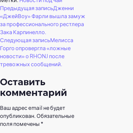
Навигация
Предыдущая запись
Дженни
«ДжейВоу» Фарли вышла замуж
по
за профессионального рестлера
Зака Карпинелло.
записям
Следующая запись
Мелисса
Горго опровергла «ложные
новости» о RHONJ после
тревожных сообщений.
Оставить
комментарий
Ваш адрес email не будет
опубликован.
Обязательные
поля помечены
*