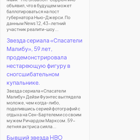
объявил, что в будущем может
баллотироваться на пост
губернатора Нью-Джерси. По
данным News 12, 43-летний
участник реалити-шоу...
Звезда сериала «Спасатели
Малибу», 59 лет,
продемонстрировала
нестареющую фигуру в
сногсшибательном
купальнике.
Звезда сериала «Спасатели
Малибу» Дейзи Фуэнтес выглядела
моложе, чем когда-либо,
поделившись серией фотографий с
отдыха на Сен-Бартелеми со своим
мужем Ричардом Марксом. 59-
летняя актриса сияла...
Бывший звезда HBO