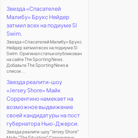
Звезда «Спасателей
Малибу» Брукс Нейдер
затмил всех на подиуме SI
Swim.
Звезда «Спасателей Малибу» Брукс
Нейдер затмил всех на подиуме SI
Swim. Оригинал статьи опубликован
на сайте The Sporting News.
Добавьте The Sporting News в
список...
Звезда реалити-шоу
«Jersey Shore» Майк
Соррентино намекает на
возможное выдвижение
своей кандидатуры на пост
губернатора Нью-Джерси.
Звезда реалити-шоу "Jersey Shore"
Майк "The Situation" Соррентино