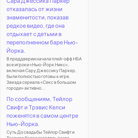
Сара Джессика Паркер
отказалась от жизни
знаменитости, показав
редкое видео, где она
отдыхает с детьми в
переполненном баре Нью-
Йорка.
В преддверии начала плей-офф НБА
все игроки «Нью-Йорк Никс»,
включая Сару Джессику Паркер,
были полностью готовы к игре.
Звезда сериала «Секс в большом
городе» активно...
По сообщениям, Тейлор
Свифт и Трэвис Келси
поженятся в самом центре
Нью-Йорка.
Суть До свадьбы Тейлор Свифт и
Трэвиса Келси осталось всего