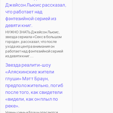
Джейсон Льюис рассказал,
что работает над
фэнтезийной серией из
девяти книг.
НУЖНО ЗНАТЬ Джейсон Льюис,
звезда сериала «Секс в большом
городе», рассказал, что после
ухода из центра внимания он
работает над фэнтезийной серией
из девяти книг....
Звезда реалити-шоу
«Аляскинские жители
глуши» Мэтт Браун,
предположительно, погиб
после того, как свидетели
«видели, как он плыл по
реке».
Члены семьи Браун опасаются