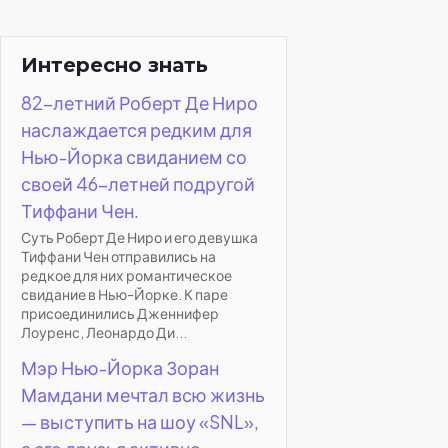
Интересно знать
82-летний Роберт Де Ниро
наслаждается редким для
Нью-Йорка свиданием со
своей 46-летней подругой
Тиффани Чен.
Суть Роберт Де Ниро и его девушка
Тиффани Чен отправились на
редкое для них романтическое
свидание в Нью-Йорке. К паре
присоединились Дженнифер
Лоуренс, Леонардо Ди...
Мэр Нью-Йорка Зоран
Мамдани мечтал всю жизнь
— выступить на шоу «SNL»,