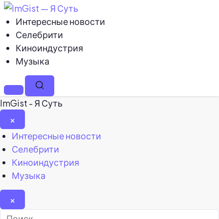
Интересные новости
Селебрити
Киноиндустрия
Музыка
Меню
Поиск
ImGist - Я Суть
×
Закрыть
Интересные новости
меню
Селебрити
Киноиндустрия
Музыка
×
Найти: