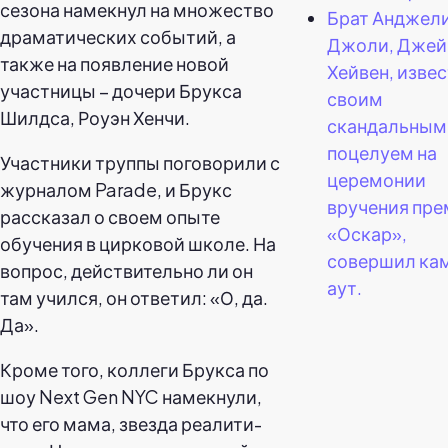
сезона намекнул на множество
Брат Анджел
драматических событий, а
Джоли, Дже
также на появление новой
Хейвен, изве
участницы – дочери Брукса
своим
Шилдса, Роуэн Хенчи.
скандальным
поцелуем на
Участники труппы поговорили с
церемонии
журналом Parade, и Брукс
вручения пр
рассказал о своем опыте
«Оскар»,
обучения в цирковой школе. На
совершил ка
вопрос, действительно ли он
аут.
там учился, он ответил: «О, да.
Да».
Кроме того, коллеги Брукса по
шоу Next Gen NYC намекнули,
что его мама, звезда реалити-