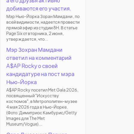
а его друзья активно
добиваются его участия.
Мэр Нью-Йорка Зоран Мамдани , по
всей видимости, надеется провести
прямой эфир из студии 8H. В статье
Page Six от вторника, 2 июня,
утверждается, что...
Мэр Зохран Мамдани
ответил на комментарий
A$AP Rocky о своей
кандидатуре на пост мэра
Нью-Йорка
A$AP Rocky посетил Met Gala 2026,
посвященный "Искусству
костюмов", в Метрополитен-музее
4 мая 2026 года в Нью-Йорке.
(Фото: Димитриос Камбурис/Getty
Images для The Met
Museum/Vogue)...