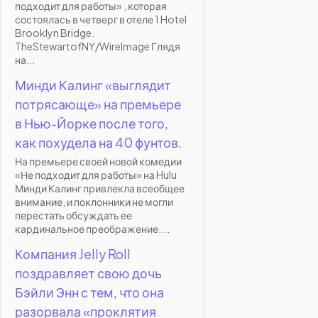
подходит для работы» , которая
состоялась в четверг в отеле 1 Hotel
Brooklyn Bridge.
TheStewartofNY/WireImage Глядя
на...
Минди Калинг «выглядит
потрясающе» на премьере
в Нью-Йорке после того,
как похудела на 40 фунтов.
На премьере своей новой комедии
«Не подходит для работы» на Hulu
Минди Калинг привлекла всеобщее
внимание, и поклонники не могли
перестать обсуждать ее
кардинальное преображение....
Компания Jelly Roll
поздравляет свою дочь
Бэйли Энн с тем, что она
разорвала «проклятия