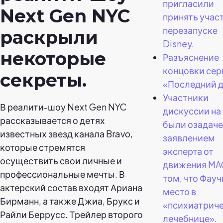
пригласили
Next Gen NYC
принять участ
перезапуске
раскрыли
Disney.
некоторые
Разъяснение
концовки сер
секреты.
«Последний 
Участники
В реалити-шоу Next Gen NYC
дискуссии н
рассказывается о детях
были озадач
известных звезд канала Bravo,
заявлением
которые стремятся
эксперта от
осуществить свои личные и
движения MA
профессиональные мечты. В
том, что Фауч
актерский состав входят Ариана
место в
Бирманн, а также Джиа, Брукс и
«психиатрич
Райли Беррусс. Трейлер второго
лечебнице».