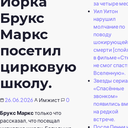
Йорка
за четыре ме
Уил Уитон
Брукс
нарушил
молчание по
Маркс
поводу
шокирующей
посетил
смерти [спой
в фильме «С
цирковую
не смог спаст
Вселенную».
школу.
Звезды сериа
«Спасённые
звонком»
26.06.2026
Имжист
0
появились вм
на редкой
Брукс Маркс
только что
встрече.
рассказал, что посещал
После Пенни 