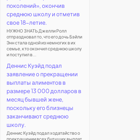
поколений», окончив
среднюю школу и отметив
свое 18-летие.
НУЖНО ЗНАТЬ Джелли Ролл
отпраздновал то, что его дочь Бэйли
Энн стала одной из немногих в их
семье, кто окончил среднюю школу
и поступил в...
Деннис Куэйд подал
заявление о прекращении
выплаты алиментов в
размере 13 000 долларов в
месяц бывшей жене,
поскольку его близнецы
заканчивают среднюю
школу.
Деннис Куэйд подал ходатайство о
прекращении всех будущих выплат