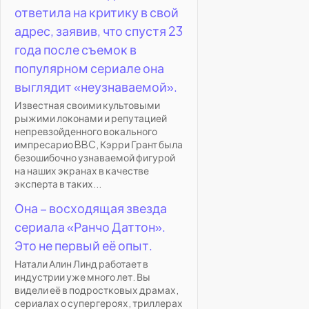
ответила на критику в свой
адрес, заявив, что спустя 23
года после съемок в
популярном сериале она
выглядит «неузнаваемой».
Известная своими культовыми
рыжими локонами и репутацией
непревзойденного вокального
импресарио BBC, Кэрри Грант была
безошибочно узнаваемой фигурой
на наших экранах в качестве
эксперта в таких...
Она – восходящая звезда
сериала «Ранчо Даттон».
Это не первый её опыт.
Натали Алин Линд работает в
индустрии уже много лет. Вы
видели её в подростковых драмах,
сериалах о супергероях, триллерах