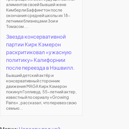
алиментов своей бывшей жене
Кимберли Баффингтон после
окончания средней школы их 18-
летними близнецами Зои и
Томасом....
Звезда консервативной
партии Кирк Кэмерон
раскритиковал «ужасную
политику» Калифорнии
после переезда в Нэшвилл.
Бывший детский актёр и
консервативный сторонник
движения MAGA Кирк Кэмерон
покинул Голливуд. 55-летний актер,
известный по сериалу «Growing
Pains» , рассказал, что перевез свою
семью...
Метки:
Новости под чай