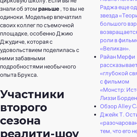
цирковую школу. Если вы не
Раджа еще од
знали об этом
раньше
, то вы не
звезда «Теор
одиноки. Модельер впечатлил
большого вз
своих коллег по съемочной
возвращается
площадке, особенно Джию
роли в фильм
Джудиче, которая с
«Великан».
удовольствием поделилась с
Райан Мерфи
ними забавными
рассказывает
подробностями необычного
«глубокой св
опыта Брукса.
с фильмом
«Монстр: Ис
Участники
Лиззи Борден
второго
Обзор Alley C
Джейк Т. Ост
сезона
«разочарова
реалити-шоу
тем, что его н