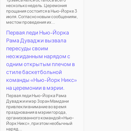
несколько недель. Церемония
прощания состоится в Нью-Йорке 3
июля. Согласно новым сообщениям,
местом проведения их...
Первая леди Нью-Йорка
Рама Дуваджи вызвала
пересуды своим
неожиданным нарядом с
одним открытым плечом в
стиле баскетбольной
команды «Нью-Йорк Никс»
на церемонии в мэрии.
Первая леди Нью-Йорка Рама
Дуваджи и мэр Зоран Мамдани
привлекли внимание во время
празднования в мэрии города,
организованного командой «Нью-
Йорк Никс», при этом необычный
наряд...