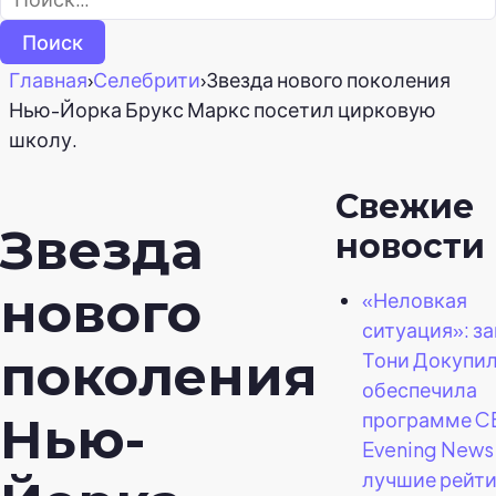
Главная
›
Селебрити
›
Звезда нового поколения
Нью-Йорка Брукс Маркс посетил цирковую
школу.
Свежие
Звезда
новости
нового
«Неловкая
ситуация»: з
поколения
Тони Докупи
обеспечила
программе C
Нью-
Evening News
лучшие рейти