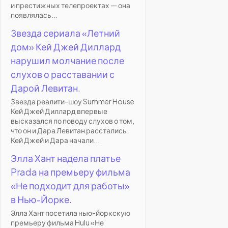
и престижных телепроектах — она
появлялась...
Звезда сериала «Летний
дом» Кей Джей Диллард
нарушил молчание после
слухов о расставании с
Дарой Левитан.
Звезда реалити-шоу Summer House
Кей Джей Диллард впервые
высказался по поводу слухов о том,
что он и Дара Левитан расстались.
Кей Джей и Дара начали...
Элла Хант надела платье
Prada на премьеру фильма
«Не подходит для работы»
в Нью-Йорке.
Элла Хант посетила нью-йоркскую
премьеру фильма Hulu «Не