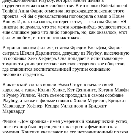
девушки-зайчика Playboy, которая меняет жизнь в
студенческом женском сообществе. В интервью Entertainment
Tonight Анна Фарис отметила непреходящее значение этого
проекта. «Я бы с удовольствием поговорила с вами о House
Bunny. И, как оказалось, интерес есть», — сказала Фарис. «Я
никогда не думала, что эта мечта когда-нибудь осуществится, и
еще слишком рано что-либо говорить, но, как оказалось, этот
фильм любим, и этот персонаж тоже».
В оригинальном фильме, снятом Фредом Вольфом, Фарис
сыграла Шелли Дарлингсон, девушку из Playboy, выселенную
из особняка Хью Хефнера. Она попадает в испытывающее
трудности университетское женское студенческое общество,
где становится воспитательницей группы социально
неловких студенток.
В актерский состав вошли Эмма Стоун в начале своей
карьеры, а также Колин Хэнкс, Кэт Деннингс, Кэтрин Макфи
и Румер Уиллис. Часть съемок проходила в самом особняке
Playboy, а также в фильме снялись Холли Мэдисон, Бриджит
Марквардт, Хефнер, Кендра Уилкинсон и Бриджит
Марквардт.
Фильм «Дом кролика» имел умеренный коммерческий успех,
но с тех пор был переоценен как скрытая феминистская
комедия. Критики указывают на его нетрадиционный подход