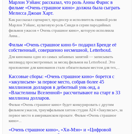
Марлон Уэйанс рассказал, что роль Анны Фарис в
фильме «Очень страшное кино» должна была сыграть
Мелисса Джоан Харт.
Как рассказал сценарист, продюсер и исполнитель главной роли
Марлон Уэйанс, культовую роль Синди в серии пародийных
фильмов ужасов « Очень страшное кино», которую исполнила
Анна...
Фильм «Очень страшное кино 6» подарил Бренде её
собственный, совершенно несмешной, Letterboxd.
Для киномана одно из самых забавных занятий — записывать
миллиард просмотренных за месяц фильмов на Letterboxd. Это
приложение для киноманов стало обязательным местом для тех,...
Кассовые сборы: «Очень страшное кино» борется с
«закулисьем» за первое место, собрав более 45
миллионов долларов в дебютный уик-энд, а
«Властелины Вселенной» рассчитывают на старт в 33
миллиона долларов.
Фильм «Очень страшное кино» будет конкурировать с другим
фильмом ужасов, триумфальным хитом студии A24 «Закулисье», за
первое место в американском прокате. Фильм «Очень страшное
кино»...
«Очень страшное кино», «Хи-Мэн» и «Цифровой