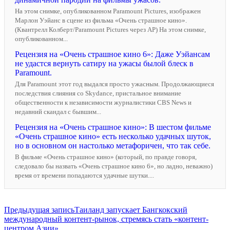
На этом снимке, опубликованном Paramount Pictures, изображен
Марлон Уэйанс в сцене из фильма «Очень страшное кино».
(Квантрелл Колберт/Paramount Pictures через AP) На этом снимке,
опубликованном...
Рецензия на «Очень страшное кино 6»: Даже Уэйансам
не удастся вернуть сатиру на ужасы былой блеск в
Paramount.
Для Paramount этот год выдался просто ужасным. Продолжающиеся
последствия слияния со Skydance, пристальное внимание
общественности к независимости журналистики CBS News и
недавний скандал с бывшим...
Рецензия на «Очень страшное кино»: В шестом фильме
«Очень страшное кино» есть несколько удачных шуток,
но в основном он настолько метафоричен, что так себе.
В фильме «Очень страшное кино» (который, по правде говоря,
следовало бы назвать «Очень страшное кино 6», но ладно, неважно)
время от времени попадаются удачные шутки....
Навигация
Предыдущая запись
Таиланд запускает Бангкокский
международный контент-рынок, стремясь стать «контент-
по
центром Азии».