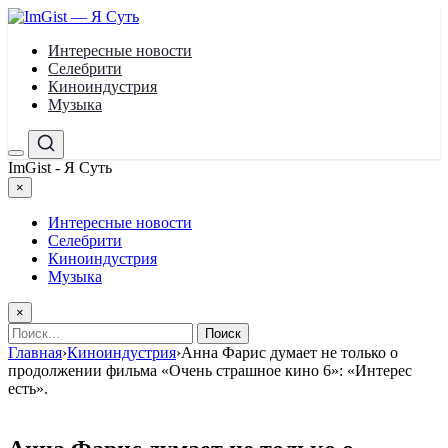
Перейти
к
Интересные новости
содержимому
Селебрити
Киноиндустрия
Музыка
Меню
Поиск
ImGist - Я Суть
×
Закрыть
меню
Интересные новости
Селебрити
Киноиндустрия
Музыка
×
Найти:
Главная
›
Киноиндустрия
›
Анна Фарис думает не только о
продолжении фильма «Очень страшное кино 6»: «Интерес
есть».