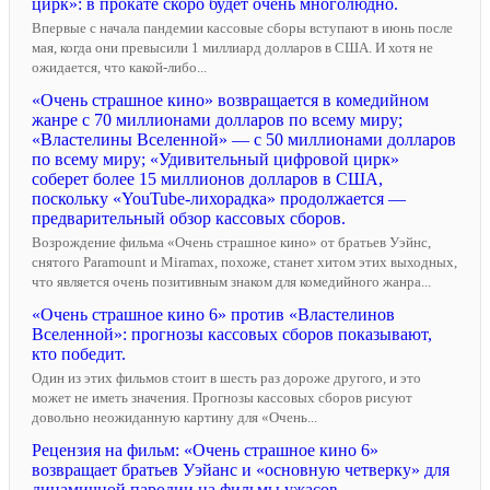
цирк»: в прокате скоро будет очень многолюдно.
Впервые с начала пандемии кассовые сборы вступают в июнь после
мая, когда они превысили 1 миллиард долларов в США. И хотя не
ожидается, что какой-либо...
«Очень страшное кино» возвращается в комедийном
жанре с 70 миллионами долларов по всему миру;
«Властелины Вселенной» — с 50 миллионами долларов
по всему миру; «Удивительный цифровой цирк»
соберет более 15 миллионов долларов в США,
поскольку «YouTube-лихорадка» продолжается —
предварительный обзор кассовых сборов.
Возрождение фильма «Очень страшное кино» от братьев Уэйнс,
снятого Paramount и Miramax, похоже, станет хитом этих выходных,
что является очень позитивным знаком для комедийного жанра...
«Очень страшное кино 6» против «Властелинов
Вселенной»: прогнозы кассовых сборов показывают,
кто победит.
Один из этих фильмов стоит в шесть раз дороже другого, и это
может не иметь значения. Прогнозы кассовых сборов рисуют
довольно неожиданную картину для «Очень...
Рецензия на фильм: «Очень страшное кино 6»
возвращает братьев Уэйанс и «основную четверку» для
динамичной пародии на фильмы ужасов.