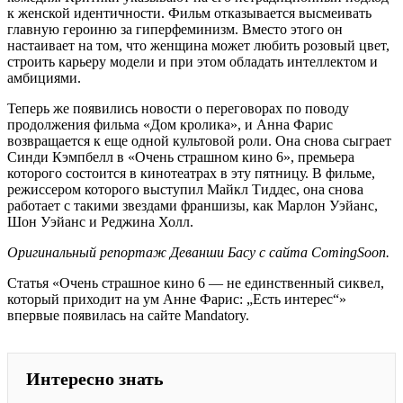
к женской идентичности. Фильм отказывается высмеивать
главную героиню за гиперфеминизм. Вместо этого он
настаивает на том, что женщина может любить розовый цвет,
строить карьеру модели и при этом обладать интеллектом и
амбициями.
Теперь же появились новости о переговорах по поводу
продолжения фильма «Дом кролика», и Анна Фарис
возвращается к еще одной культовой роли. Она снова сыграет
Синди Кэмпбелл в «Очень страшном кино 6», премьера
которого состоится в кинотеатрах в эту пятницу. В фильме,
режиссером которого выступил Майкл Тиддес, она снова
работает с такими звездами франшизы, как Марлон Уэйанс,
Шон Уэйанс и Реджина Холл.
Оригинальный репортаж Деванши Басу с сайта ComingSoon.
Статья «Очень страшное кино 6 — не единственный сиквел,
который приходит на ум Анне Фарис: „Есть интерес“»
впервые появилась на сайте Mandatory.
Интересно знать