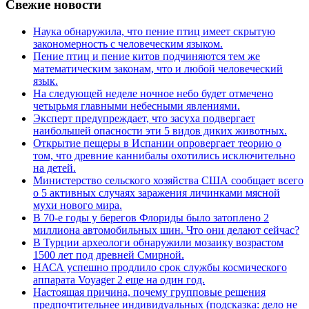
Свежие новости
Наука обнаружила, что пение птиц имеет скрытую
закономерность с человеческим языком.
Пение птиц и пение китов подчиняются тем же
математическим законам, что и любой человеческий
язык.
На следующей неделе ночное небо будет отмечено
четырьмя главными небесными явлениями.
Эксперт предупреждает, что засуха подвергает
наибольшей опасности эти 5 видов диких животных.
Открытие пещеры в Испании опровергает теорию о
том, что древние каннибалы охотились исключительно
на детей.
Министерство сельского хозяйства США сообщает всего
о 5 активных случаях заражения личинками мясной
мухи нового мира.
В 70-е годы у берегов Флориды было затоплено 2
миллиона автомобильных шин. Что они делают сейчас?
В Турции археологи обнаружили мозаику возрастом
1500 лет под древней Смирной.
НАСА успешно продлило срок службы космического
аппарата Voyager 2 еще на один год.
Настоящая причина, почему групповые решения
предпочтительнее индивидуальных (подсказка: дело не