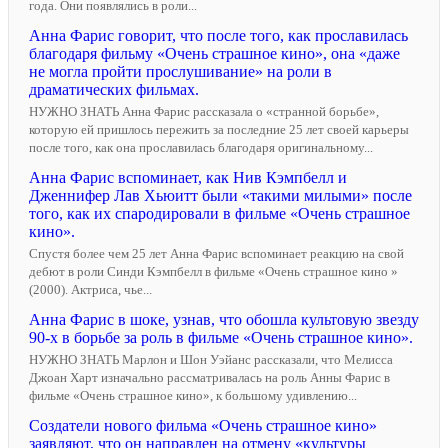
года. Они появлялись в роли...
Анна Фарис говорит, что после того, как прославилась
благодаря фильму «Очень страшное кино», она «даже
не могла пройти прослушивание» на роли в
драматических фильмах.
НУЖНО ЗНАТЬ Анна Фарис рассказала о «странной борьбе»,
которую ей пришлось пережить за последние 25 лет своей карьеры
после того, как она прославилась благодаря оригинальному...
Анна Фарис вспоминает, как Нив Кэмпбелл и
Дженнифер Лав Хьюитт были «такими милыми» после
того, как их спародировали в фильме «Очень страшное
кино».
Спустя более чем 25 лет Анна Фарис вспоминает реакцию на свой
дебют в роли Синди Кэмпбелл в фильме «Очень страшное кино »
(2000). Актриса, чье...
Анна Фарис в шоке, узнав, что обошла культовую звезду
90-х в борьбе за роль в фильме «Очень страшное кино».
НУЖНО ЗНАТЬ Марлон и Шон Уэйанс рассказали, что Мелисса
Джоан Харт изначально рассматривалась на роль Анны Фарис в
фильме «Очень страшное кино», к большому удивлению...
Создатели нового фильма «Очень страшное кино»
заявляют, что он направлен на отмену «культуры