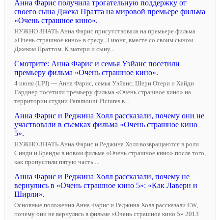
Анна Фарис получила трогательную поддержку от
своего сына Джека Пратта на мировой премьере фильма
«Очень страшное кино».
НУЖНО ЗНАТЬ Анна Фарис присутствовала на премьере фильма
«Очень страшное кино» в среду, 3 июня, вместе со своим сыном
Джеком Праттом. К матери и сыну...
Смотрите: Анна Фарис и семья Уэйанс посетили
премьеру фильма «Очень страшное кино».
4 июня (UPI) — Анна Фарис, семья Уэйанс, Шери Отери и Хайди
Гарднер посетили премьеру фильма «Очень страшное кино» на
территории студии Paramount Pictures в...
Анна Фарис и Реджина Холл рассказали, почему они не
участвовали в съемках фильма «Очень страшное кино
5».
НУЖНО ЗНАТЬ Анна Фарис и Реджина Холл возвращаются в роли
Синди и Бренды в новом фильме «Очень страшное кино» после того,
как пропустили пятую часть....
Анна Фарис и Реджина Холл рассказали, почему не
вернулись в «Очень страшное кино 5»: «Как Лаверн и
Ширли».
Основные положения Анна Фарис и Реджина Холл рассказали EW,
почему они не вернулись в фильме «Очень страшное кино 5» 2013