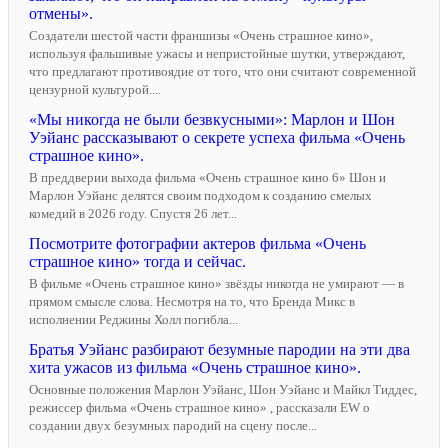
отмены».
Создатели шестой части франшизы «Очень страшное кино»,
используя фальшивые ужасы и непристойные шутки, утверждают,
что предлагают противоядие от того, что они считают современной
цензурной культурой....
«Мы никогда не были безвкусными»: Марлон и Шон
Уэйанс рассказывают о секрете успеха фильма «Очень
страшное кино».
В преддверии выхода фильма «Очень страшное кино 6» Шон и
Марлон Уэйанс делятся своим подходом к созданию смелых
комедий в 2026 году. Спустя 26 лет...
Посмотрите фотографии актеров фильма «Очень
страшное кино» тогда и сейчас.
В фильме «Очень страшное кино» звёзды никогда не умирают — в
прямом смысле слова. Несмотря на то, что Бренда Микс в
исполнении Реджины Холл погибла...
Братья Уэйанс разбирают безумные пародии на эти два
хита ужасов из фильма «Очень страшное кино».
Основные положения Марлон Уэйанс, Шон Уэйанс и Майкл Тиддес,
режиссер фильма «Очень страшное кино» , рассказали EW о
создании двух безумных пародий на сцену после...