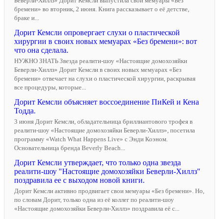
Беверли-Хиллз» Дорит Кемсли выпустила свои мемуары «Без
бремени» во вторник, 2 июня. Книга рассказывает о её детстве,
браке и...
Дорит Кемсли опровергает слухи о пластической
хирургии в своих новых мемуарах «Без бремени»: вот
что она сделала.
НУЖНО ЗНАТЬ Звезда реалити-шоу «Настоящие домохозяйки
Беверли-Хиллз» Дорит Кемсли в своих новых мемуарах «Без
бремени» отвечает на слухи о пластической хирургии, раскрывая
все процедуры, которые...
Дорит Кемсли объясняет воссоединение ПиКей и Кена
Тодда.
3 июня Дорит Кемсли, обладательница бриллиантового трофея в
реалити-шоу «Настоящие домохозяйки Беверли-Хиллз», посетила
программу «Watch What Happens Live» с Энди Коэном.
Основательница бренда Beverly Beach...
Дорит Кемсли утверждает, что только одна звезда
реалити-шоу "Настоящие домохозяйки Беверли-Хиллз"
поздравила ее с выходом новой книги.
Дорит Кемсли активно продвигает свои мемуары «Без бремени». Но,
по словам Дорит, только одна из её коллег по реалити-шоу
«Настоящие домохозяйки Беверли-Хиллз» поздравила её с...