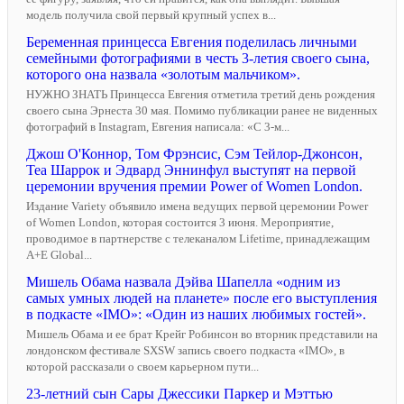
модель получила свой первый крупный успех в...
Беременная принцесса Евгения поделилась личными
семейными фотографиями в честь 3-летия своего сына,
которого она назвала «золотым мальчиком».
НУЖНО ЗНАТЬ Принцесса Евгения отметила третий день рождения
своего сына Эрнеста 30 мая. Помимо публикации ранее не виденных
фотографий в Instagram, Евгения написала: «С 3-м...
Джош О'Коннор, Том Фрэнсис, Сэм Тейлор-Джонсон,
Теа Шаррок и Эдвард Эннинфул выступят на первой
церемонии вручения премии Power of Women London.
Издание Variety объявило имена ведущих первой церемонии Power
of Women London, которая состоится 3 июня. Мероприятие,
проводимое в партнерстве с телеканалом Lifetime, принадлежащим
A+E Global...
Мишель Обама назвала Дэйва Шапелла «одним из
самых умных людей на планете» после его выступления
в подкасте «IMO»: «Один из наших любимых гостей».
Мишель Обама и ее брат Крейг Робинсон во вторник представили на
лондонском фестивале SXSW запись своего подкаста «IMO», в
которой рассказали о своем карьерном пути...
23-летний сын Сары Джессики Паркер и Мэттью