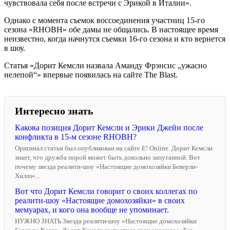
чувствовала себя после встречи с Эрикой в Италии».
Однако с момента съемок воссоединения участниц 15-го
сезона «RHOBH» обе дамы не общались. В настоящее время
неизвестно, когда начнутся съемки 16-го сезона и кто вернется
в шоу.
Статья «Дорит Кемсли назвала Аманду Фрэнсис „ужасно
нелепой“» впервые появилась на сайте The Blast.
Интересно знать
Какова позиция Дорит Кемсли и Эрики Джейн после
конфликта в 15-м сезоне RHOBH?
Оригинал статьи был опубликован на сайте E! Online. Дорит Кемсли
знает, что дружба порой может быть довольно запутанной. Вот
почему звезда реалити-шоу «Настоящие домохозяйки Беверли-
Хиллз»...
Вот что Дорит Кемсли говорит о своих коллегах по
реалити-шоу «Настоящие домохозяйки» в своих
мемуарах, и кого она вообще не упоминает.
НУЖНО ЗНАТЬ Звезда реалити-шоу «Настоящие домохозяйки