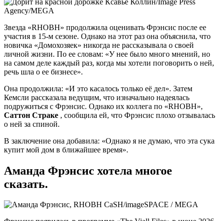
Ксавье Коллин/Image Press
Agency/MEGA
Звезда «RHOBH» продолжила оценивать Фрэнсис после ее
участия в 15-м сезоне. Однако на этот раз она объяснила, что
новичка «Домохозяек» никогда не рассказывала о своей
личной жизни. По ее словам: «У нее было много мнений, но
на самом деле каждый раз, когда мы хотели поговорить о ней,
речь шла о ее бизнесе».
Она продолжила: «И это касалось только её дел». Затем
Кемсли рассказала ведущим, что изначально надеялась
подружиться с Фрэнсис. Однако их коллега по «RHOBH»,
Саттон Страке
, сообщила ей, что Фрэнсис плохо отзывалась
о ней за спиной.
В заключение она добавила: «Однако я не думаю, что эта сука
купит мой дом в ближайшее время».
Аманда Фрэнсис хотела многое
сказать.
CaSH/imageSPACE / MEGA