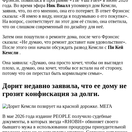
Фрэнсис появилась в программе «The Viall Files» в июне 2026
года. Во время эфира
Ник Виалл
упомянул дом Кемсли,
заявив, что, по его мнению, она его потеряет. В ответ Фрэнсис
сказала: «Я имею в виду, иногда я подумываю о его покупке».
На вопрос, соответствует ли этот дом её стилю, она ответила,
что он слишком современный по дизайну для неё.
Затем они пошутили о ремонте дома, после чего Фрэнсис
сказала: «Не думаю, что ремонт доставит нам удовольствие».
После этого они начали обсуждать развод Кемсли с
Пи Кей
Кемсли
.
Она заявила: «Думаю, она просто хочет, чтобы он выглядел
плохо, и, думаю, она хочет, чтобы все встали на её сторону,
потому что он перестал быть кормильцем семьи».
Дорит недавно заявила, что ее дому не
грозит конфискация за долги.
МЕГА
В мае 2026 года издание PEOPLE получило судебные
документы, в которых звезда «RHOBH» обвиняет своего
бывшего мужа в использовании процедуры принудительной