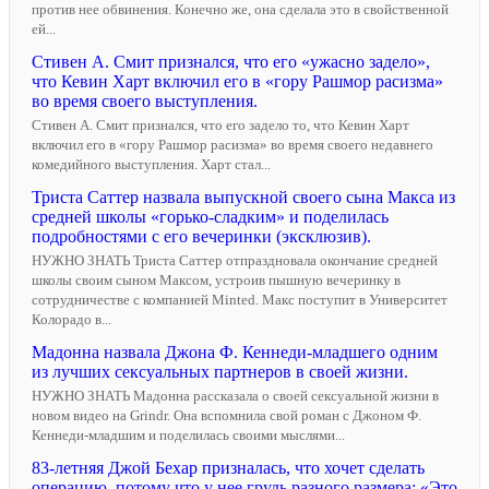
против нее обвинения. Конечно же, она сделала это в свойственной
ей...
Стивен А. Смит признался, что его «ужасно задело»,
что Кевин Харт включил его в «гору Рашмор расизма»
во время своего выступления.
Стивен А. Смит признался, что его задело то, что Кевин Харт
включил его в «гору Рашмор расизма» во время своего недавнего
комедийного выступления. Харт стал...
Триста Саттер назвала выпускной своего сына Макса из
средней школы «горько-сладким» и поделилась
подробностями с его вечеринки (эксклюзив).
НУЖНО ЗНАТЬ Триста Саттер отпраздновала окончание средней
школы своим сыном Максом, устроив пышную вечеринку в
сотрудничестве с компанией Minted. Макс поступит в Университет
Колорадо в...
Мадонна назвала Джона Ф. Кеннеди-младшего одним
из лучших сексуальных партнеров в своей жизни.
НУЖНО ЗНАТЬ Мадонна рассказала о своей сексуальной жизни в
новом видео на Grindr. Она вспомнила свой роман с Джоном Ф.
Кеннеди-младшим и поделилась своими мыслями...
83-летняя Джой Бехар призналась, что хочет сделать
операцию, потому что у нее грудь разного размера: «Это