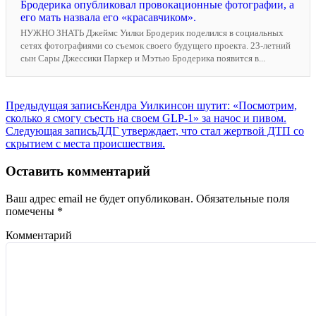
Бродерика опубликовал провокационные фотографии, а
его мать назвала его «красавчиком».
НУЖНО ЗНАТЬ Джеймс Уилки Бродерик поделился в социальных
сетях фотографиями со съемок своего будущего проекта. 23-летний
сын Сары Джессики Паркер и Мэтью Бродерика появится в...
Навигация
Предыдущая запись
Кендра Уилкинсон шутит: «Посмотрим,
сколько я смогу съесть на своем GLP-1» за начос и пивом.
по
Следующая запись
ДДГ утверждает, что стал жертвой ДТП со
записям
скрытием с места происшествия.
Оставить комментарий
Ваш адрес email не будет опубликован.
Обязательные поля
помечены
*
Комментарий