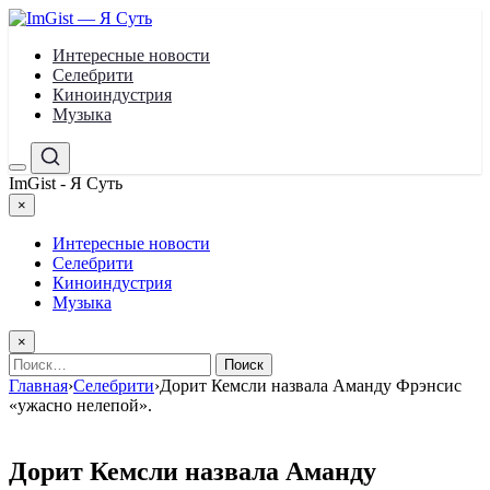
Перейти
к
Интересные новости
содержимому
Селебрити
Киноиндустрия
Музыка
Меню
Поиск
ImGist - Я Суть
×
Закрыть
меню
Интересные новости
Селебрити
Киноиндустрия
Музыка
×
Найти:
Главная
›
Селебрити
›
Дорит Кемсли назвала Аманду Фрэнсис
«ужасно нелепой».
Дорит Кемсли назвала Аманду