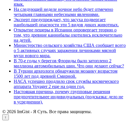
язык.
На следующей неделе ночное небо будет отмечено
четырьмя главными небесными явлениями.
Эксперт предупреждает, что засуха подвергает
наибольшей опасности эти 5 видов диких животных.
Открытие пещеры в Испании опровергает теорию о
том, что древние каннибалы охотились исключительно
на детей.
Министерство сельского хозяйства США сообщает всего
о 5 активных случаях заражения личинками мясной
мухи нового мира.
В 70-е годы у берегов Флориды было затоплено 2
миллиона автомобильных шин. Что они делают сейчас?
В Турции археологи обнаружили мозаику возрастом
1500 лет под древней Смирной.
НАСА успешно продлило срок службы космического
аппарата Voyager 2 еще на один год.
Настоящая причина, почему групповые решения
предпочтительнее индивидуальных (подсказка: дело не
в усреднении).
© 2026 ImGist - Я Суть. Все права защищены.
↑