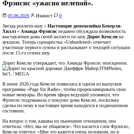
Фрэнсис «ужасно нелепой».
05.06.2026
Имжист
0
Звезда реалити-шоу «
Настоящие домохозяйки Беверли-
Хиллз
»
Аманда Фрэнсис
недавно обсуждала возможность
выставления дома своей коллеги по шоу
Дорит Кемсли
на
аукцион. Теперь сценаристка «Unburdened» отвечает
участнице первого сезона и рассказывает о текущей ситуации
после 15-го сезона шоу.
Дорит Кемсли утверждает, что Аманда Фрэнсис неискренен.
Джеффри Майер/JTMPhotos,
Int’l. / MEGA
В июне 2026 года Кемсли появилась в одном из выпусков
программы «Page Six Radio», чтобы прорекламировать свои
новые мемуары. Во время эфира ведущий упомянул, что
Фрэнсис подумывала о покупке дома Кемсли, поскольку
сделка по нему в настоящее время находится в подвешенном
состоянии.
На вопрос о том, каковы их нынешние отношения, она
ответила: «Нет, мы не общаемся». Что касается слов Фрэнсис,
Кемсли ответил: «Мне это кажется очень неловким, но я