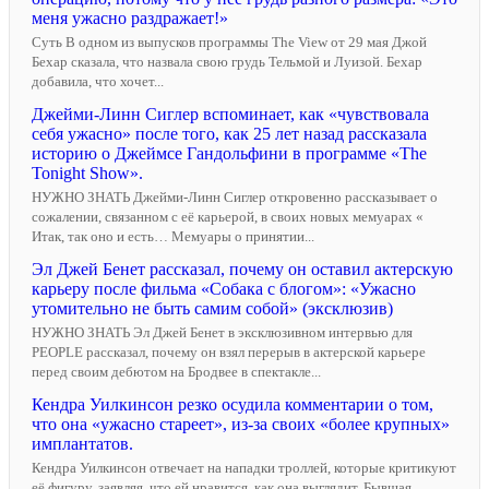
меня ужасно раздражает!»
Суть В одном из выпусков программы The View от 29 мая Джой
Бехар сказала, что назвала свою грудь Тельмой и Луизой. Бехар
добавила, что хочет...
Джейми-Линн Сиглер вспоминает, как «чувствовала
себя ужасно» после того, как 25 лет назад рассказала
историю о Джеймсе Гандольфини в программе «The
Tonight Show».
НУЖНО ЗНАТЬ Джейми-Линн Сиглер откровенно рассказывает о
сожалении, связанном с её карьерой, в своих новых мемуарах «
Итак, так оно и есть… Мемуары о принятии...
Эл Джей Бенет рассказал, почему он оставил актерскую
карьеру после фильма «Собака с блогом»: «Ужасно
утомительно не быть самим собой» (эксклюзив)
НУЖНО ЗНАТЬ Эл Джей Бенет в эксклюзивном интервью для
PEOPLE рассказал, почему он взял перерыв в актерской карьере
перед своим дебютом на Бродвее в спектакле...
Кендра Уилкинсон резко осудила комментарии о том,
что она «ужасно стареет», из-за своих «более крупных»
имплантатов.
Кендра Уилкинсон отвечает на нападки троллей, которые критикуют
её фигуру, заявляя, что ей нравится, как она выглядит. Бывшая