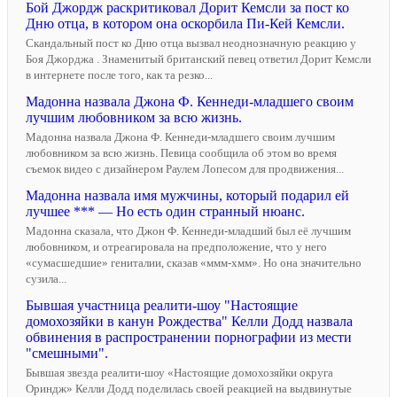
Бой Джордж раскритиковал Дорит Кемсли за пост ко
Дню отца, в котором она оскорбила Пи-Кей Кемсли.
Скандальный пост ко Дню отца вызвал неоднозначную реакцию у
Боя Джорджа . Знаменитый британский певец ответил Дорит Кемсли
в интернете после того, как та резко...
Мадонна назвала Джона Ф. Кеннеди-младшего своим
лучшим любовником за всю жизнь.
Мадонна назвала Джона Ф. Кеннеди-младшего своим лучшим
любовником за всю жизнь. Певица сообщила об этом во время
съемок видео с дизайнером Раулем Лопесом для продвижения...
Мадонна назвала имя мужчины, который подарил ей
лучшее *** ― Но есть один странный нюанс.
Мадонна сказала, что Джон Ф. Кеннеди-младший был её лучшим
любовником, и отреагировала на предположение, что у него
«сумасшедшие» гениталии, сказав «ммм-хмм». Но она значительно
сузила...
Бывшая участница реалити-шоу "Настоящие
домохозяйки в канун Рождества" Келли Додд назвала
обвинения в распространении порнографии из мести
"смешными".
Бывшая звезда реалити-шоу «Настоящие домохозяйки округа
Ориндж» Келли Додд поделилась своей реакцией на выдвинутые