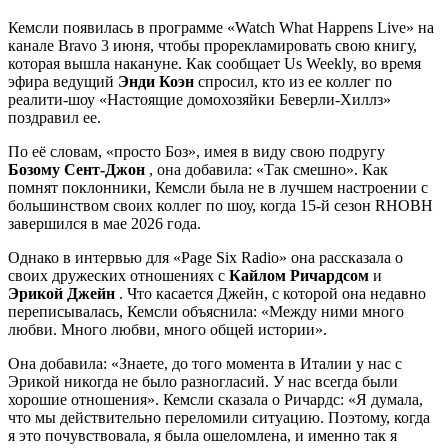
Кемсли появилась в программе «Watch What Happens Live» на
канале Bravo 3 июня, чтобы прорекламировать свою книгу,
которая вышла накануне. Как сообщает Us Weekly, во время
эфира ведущий
Энди Коэн
спросил, кто из ее коллег по
реалити-шоу «Настоящие домохозяйки Беверли-Хиллз»
поздравил ее.
По её словам, «просто Боз», имея в виду свою подругу
Бозому Сент-Джон
, она добавила: «Так смешно». Как
помнят поклонники, Кемсли была не в лучшем настроении с
большинством своих коллег по шоу, когда 15-й сезон RHOBH
завершился в мае 2026 года.
Однако в интервью для «Page Six Radio» она рассказала о
своих дружеских отношениях с
Кайлом Ричардсом
и
Эрикой Джейн
. Что касается Джейн, с которой она недавно
переписывалась, Кемсли объяснила: «Между ними много
любви. Много любви, много общей истории».
Она добавила: «Знаете, до того момента в Италии у нас с
Эрикой никогда не было разногласий. У нас всегда были
хорошие отношения». Кемсли сказала о Ричардс: «Я думала,
что мы действительно переломили ситуацию. Поэтому, когда
я это почувствовала, я была ошеломлена, и именно так я