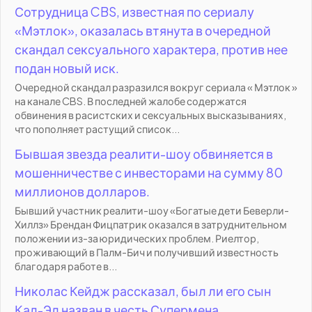
Сотрудница CBS, известная по сериалу
«Мэтлок», оказалась втянута в очередной
скандал сексуального характера, против нее
подан новый иск.
Очередной скандал разразился вокруг сериала « Мэтлок »
на канале CBS. В последней жалобе содержатся
обвинения в расистских и сексуальных высказываниях,
что пополняет растущий список...
Бывшая звезда реалити-шоу обвиняется в
мошенничестве с инвесторами на сумму 80
миллионов долларов.
Бывший участник реалити-шоу «Богатые дети Беверли-
Хиллз» Брендан Фицпатрик оказался в затруднительном
положении из-за юридических проблем. Риелтор,
проживающий в Палм-Бич и получивший известность
благодаря работе в...
Николас Кейдж рассказал, был ли его сын
Кал-Эл назван в честь Супермена.