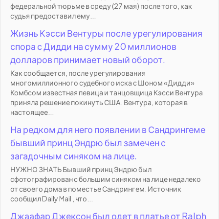
федеральной тюрьме в среду (27 мая) после того, как
судья предоставил ему...
Жизнь Кэсси Вентуры после урегулирования
спора с Дидди на сумму 20 миллионов
долларов принимает новый оборот.
Как сообщается, после урегулирования
многомиллионного судебного иска с Шоном «Дидди»
Комбсом известная певица и танцовщица Кэсси Вентура
приняла решение покинуть США. Вентура, которая в
настоящее...
На редком для него появлении в Сандрингеме
бывший принц Эндрю был замечен с
загадочным синяком на лице.
НУЖНО ЗНАТЬ Бывший принц Эндрю был
сфотографирован с большим синяком на лице недалеко
от своего дома в поместье Сандрингем. Источник
сообщил Daily Mail , что...
Джаафар Джексон был одет в платье от Ralph