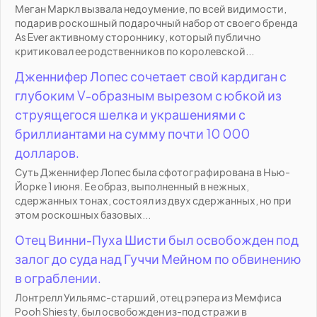
Меган Маркл вызвала недоумение, по всей видимости,
подарив роскошный подарочный набор от своего бренда
As Ever активному стороннику, который публично
критиковал ее родственников по королевской...
Дженнифер Лопес сочетает свой кардиган с
глубоким V-образным вырезом с юбкой из
струящегося шелка и украшениями с
бриллиантами на сумму почти 10 000
долларов.
Суть Дженнифер Лопес была сфотографирована в Нью-
Йорке 1 июня. Ее образ, выполненный в нежных,
сдержанных тонах, состоял из двух сдержанных, но при
этом роскошных базовых...
Отец Винни-Пуха Шисти был освобожден под
залог до суда над Гуччи Мейном по обвинению
в ограблении.
Лонтрелл Уильямс-старший, отец рэпера из Мемфиса
Pooh Shiesty, был освобожден из-под стражи в