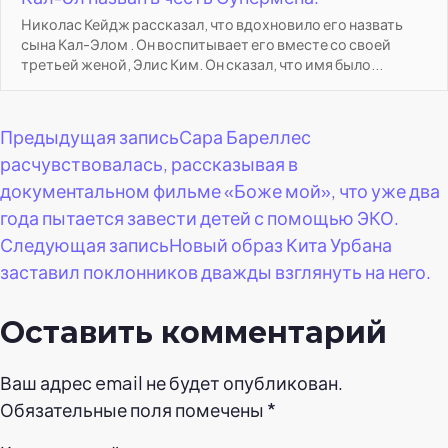
Николас Кейдж рассказал, что вдохновило его назвать
сына Кал-Элом . Он воспитывает его вместе со своей
третьей женой, Элис Ким. Он сказал, что имя было...
Навигация
Предыдущая запись
Сара Бареллес
расчувствовалась, рассказывая в
по
документальном фильме «Боже мой», что уже два
года пытается завести детей с помощью ЭКО.
записям
Следующая запись
Новый образ Кита Урбана
заставил поклонников дважды взглянуть на него.
Оставить комментарий
Ваш адрес email не будет опубликован.
Обязательные поля помечены
*