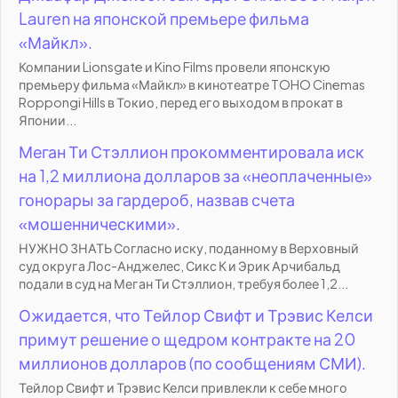
Lauren на японской премьере фильма
«Майкл».
Компании Lionsgate и Kino Films провели японскую
премьеру фильма «Майкл» в кинотеатре TOHO Cinemas
Roppongi Hills в Токио, перед его выходом в прокат в
Японии...
Меган Ти Стэллион прокомментировала иск
на 1,2 миллиона долларов за «неоплаченные»
гонорары за гардероб, назвав счета
«мошенническими».
НУЖНО ЗНАТЬ Согласно иску, поданному в Верховный
суд округа Лос-Анджелес, Сикс К и Эрик Арчибальд
подали в суд на Меган Ти Стэллион, требуя более 1,2...
Ожидается, что Тейлор Свифт и Трэвис Келси
примут решение о щедром контракте на 20
миллионов долларов (по сообщениям СМИ).
Тейлор Свифт и Трэвис Келси привлекли к себе много