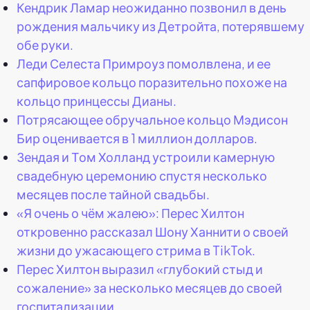
Кендрик Ламар неожиданно позвонил в день
рождения мальчику из Детройта, потерявшему
обе руки.
Леди Селеста Примроуз помолвлена, и ее
сапфировое кольцо поразительно похоже на
кольцо принцессы Дианы.
Потрясающее обручальное кольцо Мэдисон
Бир оценивается в 1 миллион долларов.
Зендая и Том Холланд устроили камерную
свадебную церемонию спустя несколько
месяцев после тайной свадьбы.
«Я очень о чём жалею»: Перес Хилтон
откровенно рассказал Шону Ханнити о своей
жизни до ужасающего стрима в TikTok.
Перес Хилтон выразил «глубокий стыд и
сожаление» за несколько месяцев до своей
госпитализации.