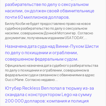
разбирательстве по делу о сексуальном
насилии, он должен своей обвинительнице
почти 60 миллионов долларов.
Биллу Косби не будет предоставлено право на новое
судебное разбирательство по делу о сексуальном
насилии, совершенном Донной Мотсингер . Согласно
документам, полученным изданием USA TODAY,...
Назначена дата суда над Винни-Пухом Шисти
по делу о похищении и ограблении,
совершенном федеральным судом.
Официально назначена дата судебного разбирательства
по делу о похищении и ограблении, совершенном в
федеральном суде и связанном с обвинениями в адрес
Gucci Mane. Согласно недавно...
Ютубер Reckless Ben попал в тюрьму из-за
скандала с конструктором Lego на сумму
200 000 долларов: компания и полиция