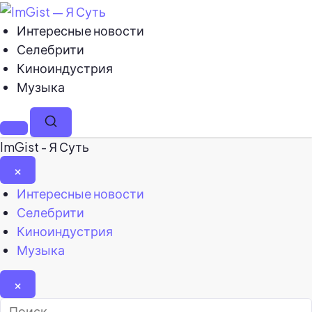
Интересные новости
Селебрити
Киноиндустрия
Музыка
Меню
Поиск
ImGist - Я Суть
×
Закрыть
Интересные новости
меню
Селебрити
Киноиндустрия
Музыка
×
Найти: