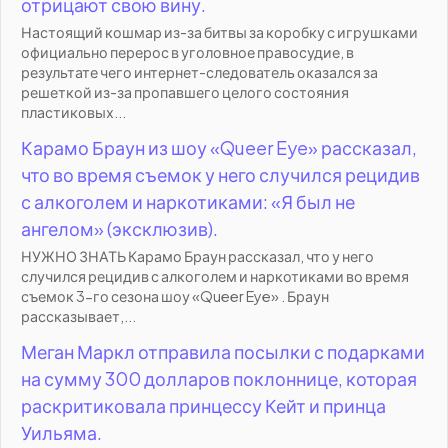
отрицают свою вину.
Настоящий кошмар из-за битвы за коробку с игрушками
официально перерос в уголовное правосудие, в
результате чего интернет-следователь оказался за
решеткой из-за пропавшего целого состояния
пластиковых...
Карамо Браун из шоу «Queer Eye» рассказал,
что во время съемок у него случился рецидив
с алкоголем и наркотиками: «Я был не
ангелом» (эксклюзив).
НУЖНО ЗНАТЬ Карамо Браун рассказал, что у него
случился рецидив с алкоголем и наркотиками во время
съемок 3-го сезона шоу «Queer Eye» . Браун
рассказывает,...
Меган Маркл отправила посылки с подарками
на сумму 300 долларов поклоннице, которая
раскритиковала принцессу Кейт и принца
Уильяма.