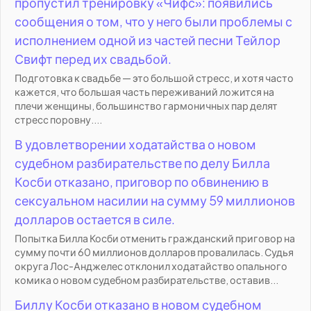
пропустил тренировку «Чифс»: появились
сообщения о том, что у него были проблемы с
исполнением одной из частей песни Тейлор
Свифт перед их свадьбой.
Подготовка к свадьбе — это большой стресс, и хотя часто
кажется, что большая часть переживаний ложится на
плечи женщины, большинство гармоничных пар делят
стресс поровну....
В удовлетворении ходатайства о новом
судебном разбирательстве по делу Билла
Косби отказано, приговор по обвинению в
сексуальном насилии на сумму 59 миллионов
долларов остается в силе.
Попытка Билла Косби отменить гражданский приговор на
сумму почти 60 миллионов долларов провалилась. Судья
округа Лос-Анджелес отклонил ходатайство опального
комика о новом судебном разбирательстве, оставив...
Биллу Косби отказано в новом судебном