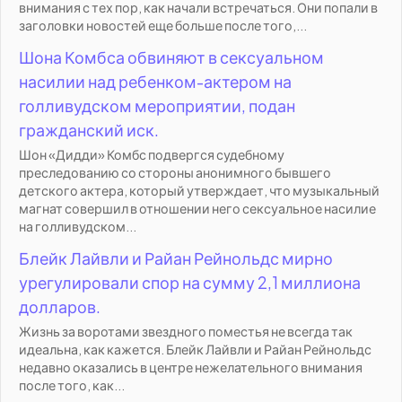
внимания с тех пор, как начали встречаться. Они попали в
заголовки новостей еще больше после того,...
Шона Комбса обвиняют в сексуальном
насилии над ребенком-актером на
голливудском мероприятии, подан
гражданский иск.
Шон «Дидди» Комбс подвергся судебному
преследованию со стороны анонимного бывшего
детского актера, который утверждает, что музыкальный
магнат совершил в отношении него сексуальное насилие
на голливудском...
Блейк Лайвли и Райан Рейнольдс мирно
урегулировали спор на сумму 2,1 миллиона
долларов.
Жизнь за воротами звездного поместья не всегда так
идеальна, как кажется. Блейк Лайвли и Райан Рейнольдс
недавно оказались в центре нежелательного внимания
после того, как...