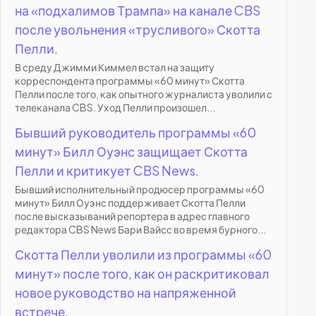
на «подхалимов Трампа» на канале CBS
после увольнения «трусливого» Скотта
Пелли.
В среду Джимми Киммел встал на защиту
корреспондента программы «60 минут» Скотта
Пелли после того, как опытного журналиста уволили с
телеканала CBS. Уход Пелли произошел...
Бывший руководитель программы «60
минут» Билл Оуэнс защищает Скотта
Пелли и критикует CBS News.
Бывший исполнительный продюсер программы «60
минут» Билл Оуэнс поддерживает Скотта Пелли
после высказываний репортера в адрес главного
редактора CBS News Бари Вайсс во время бурного...
Скотта Пелли уволили из программы «60
минут» после того, как он раскритиковал
новое руководство на напряженной
встрече.