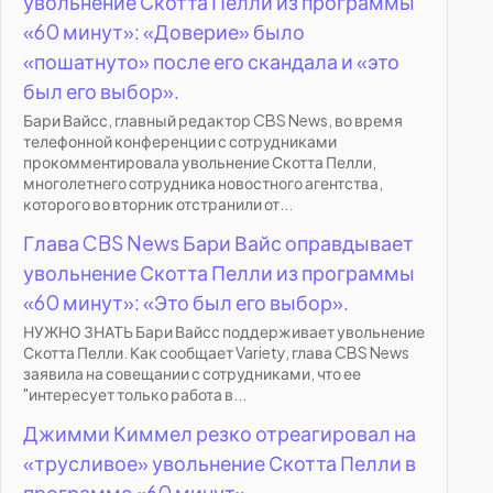
увольнение Скотта Пелли из программы
«60 минут»: «Доверие» было
«пошатнуто» после его скандала и «это
был его выбор».
Бари Вайсс, главный редактор CBS News, во время
телефонной конференции с сотрудниками
прокомментировала увольнение Скотта Пелли,
многолетнего сотрудника новостного агентства,
которого во вторник отстранили от...
Глава CBS News Бари Вайс оправдывает
увольнение Скотта Пелли из программы
«60 минут»: «Это был его выбор».
НУЖНО ЗНАТЬ Бари Вайсс поддерживает увольнение
Скотта Пелли. Как сообщает Variety, глава CBS News
заявила на совещании с сотрудниками, что ее
"интересует только работа в...
Джимми Киммел резко отреагировал на
«трусливое» увольнение Скотта Пелли в
программе «60 минут».