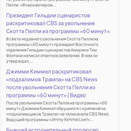
Пелли. «Вчера вечером...
Президент Гильдии сценаристов
раскритиковал CBS за увольнение
Скотта Пелли из программы «60 минут».
В свете недавнего увольнения Скотта Пелли из
программы «60 минут» президент Восточного
отделения Гильдии сценаристов Америки Том
Фонтана написал ответное заявление. В нем он
утверждал,...
Джимми Киммел раскритиковал
«подхалимов Трампа» на CBS News
после увольнения Скотта Пелли из
программы «60 минут» | Видео
После увольнения Скотта Пелли из программы «60
минут» Джимми Киммел обрушился с критикой на
«подхалимщиков Трампа» на телеканале CBS News.
Ведущий программы «Jimmy Kimmel Live!»...
Бывший исполнительный продюсер