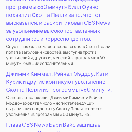
программы «60 минут» Билл Оуэнс
похвалил Скотта Пелли за то, что тот
высказался, и раскритиковал CBS News
за увольнение высокопоставленных
сотрудников и корреспондентов.
Спустя несколько часов после того, как Скотт Пелли
попал в заголовки новостей, выступив против
увольнений и других изменений в программе «60
минут» , бывший исполнительный...
Джимми Киммел, Рэйчел Мэддоу, Кэти
Курик и другие критикуют увольнение
Скотта Пелли из программы «60 минут».
Основные положения Джимми Киммел и Рэйчел
Мэддоу входят в число многих телеведущих,
выразивших поддержку Скотту Пелли после его
увольнения из программы « 60 минут» на...
Глава CBS News Бари Вайс защищает