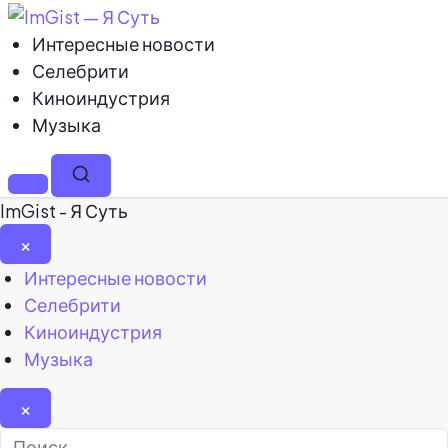
Интересные новости
Селебрити
Киноиндустрия
Музыка
Меню
Поиск
ImGist - Я Суть
×
Закрыть
Интересные новости
меню
Селебрити
Киноиндустрия
Музыка
×
Найти: