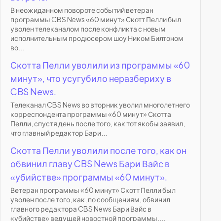
В неожиданном повороте событий ветеран
программы CBS News «60 минут» Скотт Пелли был
уволен телеканалом после конфликта с новым
исполнительным продюсером шоу Ником Билтоном
во...
Скотта Пелли уволили из программы «60
минут», что усугубило неразбериху в
CBS News.
Телеканал CBS News во вторник уволил многолетнего
корреспондента программы «60 минут» Скотта
Пелли, спустя день после того, как тот якобы заявил,
что главный редактор Бари...
Скотта Пелли уволили после того, как он
обвинил главу CBS News Бари Вайс в
«убийстве» программы «60 минут».
Ветеран программы «60 минут» Скотт Пелли был
уволен после того, как, по сообщениям, обвинил
главного редактора CBS News Бари Вайс в
«убийстве» ведущей новостной программы....