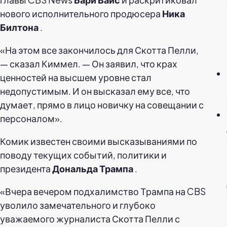
нового исполнительного продюсера
Ника
Билтона
.
«На этом все закончилось для Скотта Пелли,
— сказал Киммел. — Он заявил, что крах
ценностей на высшем уровне стал
недопустимым. И он высказал ему все, что
думает, прямо в лицо новичку на совещании с
персоналом».
Комик известен своими высказываниями по
поводу текущих событий, политики и
президента
Дональда
Трампа
.
«Вчера вечером подхалимство Трампа на CBS
уволило замечательного и глубоко
уважаемого журналиста Скотта Пелли с