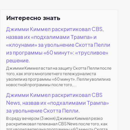
Интересно знать
Джимми Киммел раскритиковал CBS,
назвав их «подхалимами Трампа» и
«клоунами» за увольнение Скотта Пелли
из программы «60 минут»: «трусливое»
решение.
Джимми Киммел встал на защиту Скотта Пелли после
того, как этого многолетнего тележурналиста
уволили из программы «60 минут». Пелли уволили из
новостной программы после того,...
Джимми Киммел раскритиковал CBS
News, назвав их «подхалимами Трампа»
за увольнение Скотта Пелли.
В среду вечером (3 июня) Джимми Киммел резко
раскритиковал телеканал CBS News после того, как
тот уволил ветерана программы «60 минут» Скотта