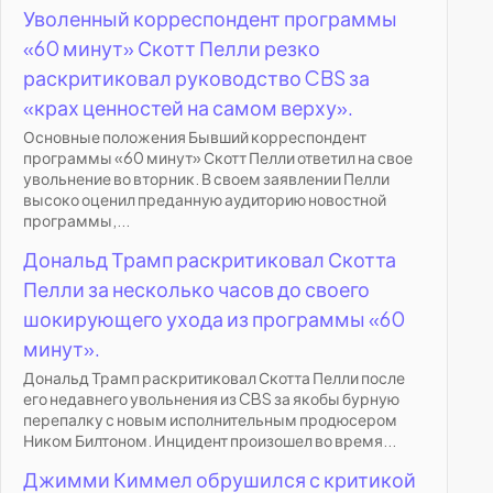
Уволенный корреспондент программы
«60 минут» Скотт Пелли резко
раскритиковал руководство CBS за
«крах ценностей на самом верху».
Основные положения Бывший корреспондент
программы «60 минут» Скотт Пелли ответил на свое
увольнение во вторник. В своем заявлении Пелли
высоко оценил преданную аудиторию новостной
программы,...
Дональд Трамп раскритиковал Скотта
Пелли за несколько часов до своего
шокирующего ухода из программы «60
минут».
Дональд Трамп раскритиковал Скотта Пелли после
его недавнего увольнения из CBS за якобы бурную
перепалку с новым исполнительным продюсером
Ником Билтоном. Инцидент произошел во время...
Джимми Киммел обрушился с критикой