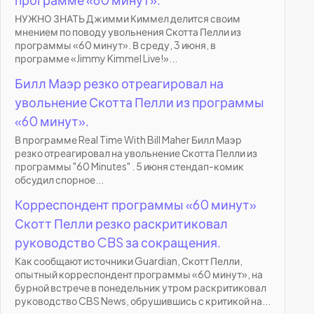
НУЖНО ЗНАТЬ Джимми Киммел делится своим
мнением по поводу увольнения Скотта Пелли из
программы «60 минут». В среду, 3 июня, в
программе «Jimmy Kimmel Live!»...
Билл Маэр резко отреагировал на
увольнение Скотта Пелли из программы
«60 минут».
В программе Real Time With Bill Maher Билл Маэр
резко отреагировал на увольнение Скотта Пелли из
программы "60 Minutes" . 5 июня стендап-комик
обсудил спорное...
Корреспондент программы «60 минут»
Скотт Пелли резко раскритиковал
руководство CBS за сокращения.
Как сообщают источники Guardian, Скотт Пелли,
опытный корреспондент программы «60 минут», на
бурной встрече в понедельник утром раскритиковал
руководство CBS News, обрушившись с критикой на...