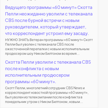
Ведущего программы «60 минут» Скотта
Пелли неожиданно уволили с телеканала
CBS после бурной встречи с новым
руководителем, который утверждает,
что корреспондент устроил ему засаду.
НУЖНО ЗНАТЬ Ветеран программы «60 минут» Скотт
Пелли был уволен с телеканала CBS после
ожесточенной перепалки с новым исполнительным
продюсером шоу Ником Билтоном во время...
Скотта Пелли уволили с телеканала CBS
после конфликта с новым
исполнительным продюсером
программы «60 минут».
Скотт Пелли, многолетний сотрудник CBS News и
корреспондент новостной программы «60 минут»,
был уволен из телекомпании после конфликта в
понедельник утром с Ником Билтоном, новым...