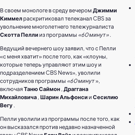
В своем монологе в среду вечером
Джимми
Киммел
раскритиковал телеканал CBS за
увольнение многолетнего тележурналиста
Скотта Пелли
из программы
«60 минут»
.
Ведущий вечернего шоу заявил, что с Пелли
«с меня хватит» после того, как «клоуны,
которые теперь управляют этим шоу и
подразделением CBS News», уволили
сотрудников программы
«60 минут
»,
включая
Таню Саймон
,
Драггана
Михайловича
,
Шарин Альфонси
и
Сесилию
Вегу
.
Пелли уволили из программы после того, как
он высказался против недавно назначенной
главы CBS News
Бари Вайс
и раскритиковал