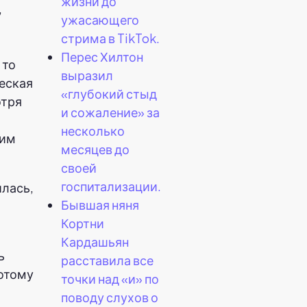
жизни до
,
ужасающего
стрима в TikTok.
Перес Хилтон
 то
выразил
ческая
«глубокий стыд
отря
и сожаление» за
несколько
щим
месяцев до
своей
госпитализации.
илась,
Бывшая няня
Кортни
Кардашьян
ь
расставила все
потому
точки над «и» по
поводу слухов о