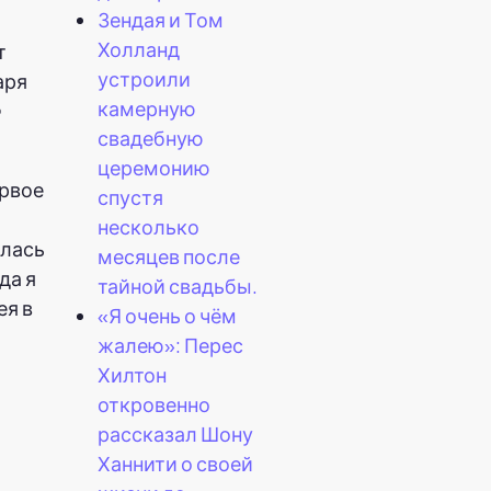
Зендая и Том
Холланд
т
устроили
аря
камерную
е
свадебную
церемонию
ервое
спустя
несколько
алась
месяцев после
да я
тайной свадьбы.
ея в
«Я очень о чём
жалею»: Перес
Хилтон
откровенно
рассказал Шону
Ханнити о своей