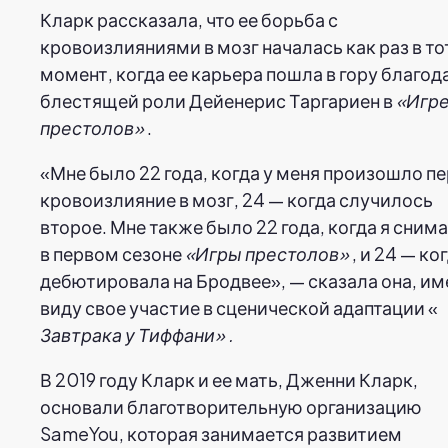
Кларк рассказала, что ее борьба с
кровоизлияниями в мозг началась как раз в то
момент, когда ее карьера пошла в гору благод
блестящей роли Дейенерис Таргариен в
«Игр
престолов»
.
«Мне было 22 года, когда у меня произошло п
кровоизлияние в мозг, 24 — когда случилось
второе. Мне также было 22 года, когда я сним
в первом сезоне
«Игры престолов»
, и 24 — ког
дебютировала на Бродвее», — сказала она, им
виду свое участие в сценической адаптации «
Завтрака у Тиффани»
.
В 2019 году Кларк и ее мать, Дженни Кларк,
основали благотворительную организацию
SameYou, которая занимается развитием