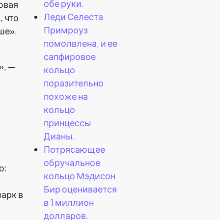
обе руки.
овая
Леди Селеста
, что
Примроуз
ше».
помолвлена, и ее
сапфировое
», —
кольцо
поразительно
похоже на
кольцо
принцессы
Дианы.
Потрясающее
обручальное
кольцо Мэдисон
Бир оценивается
арк в
в 1 миллион
долларов.