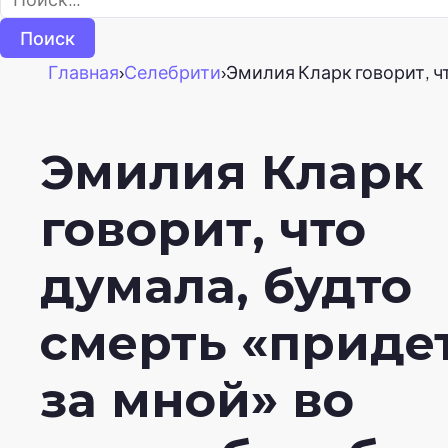
Главная
›
Селебрити
›
Эмилия Кларк говорит, ч
Эмилия Кларк
говорит, что
думала, будто
смерть «приде
за мной» во