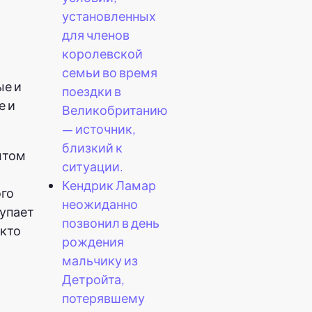
установленных
для членов
королевской
семьи во время
ые и
поездки в
е и
Великобританию
— источник,
близкий к
ытом
ситуации.
Кендрик Ламар
ого
неожиданно
тупает
позвонил в день
 кто
рождения
мальчику из
Детройта,
потерявшему