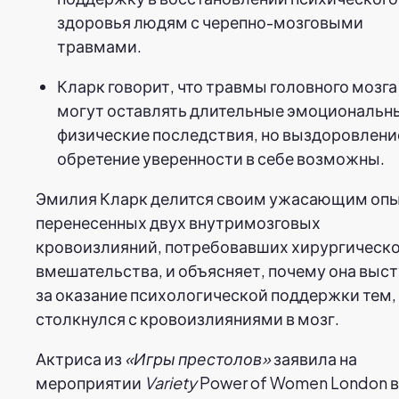
здоровья людям с черепно-мозговыми
травмами.
Кларк говорит, что травмы головного мозга
могут оставлять длительные эмоциональн
физические последствия, но выздоровлени
обретение уверенности в себе возможны.
Эмилия Кларк делится своим ужасающим оп
перенесенных двух внутримозговых
кровоизлияний, потребовавших хирургическ
вмешательства, и объясняет, почему она выс
за оказание психологической поддержки тем,
столкнулся с кровоизлияниями в мозг.
Актриса из
«Игры престолов»
заявила на
мероприятии
Variety
Power of Women London в