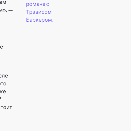
кам
романе с
м», —
Трэвисом
Баркером.
же
сле
это
аже
?
стоит