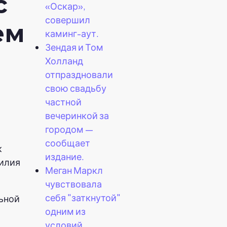
с
«Оскар»,
совершил
ем
каминг-аут.
Зендая и Том
Холланд
отпраздновали
свою свадьбу
частной
вечеринкой за
городом —
сообщает
к
издание.
милия
Меган Маркл
.
чувствовала
себя "заткнутой"
ьной
одним из
условий,