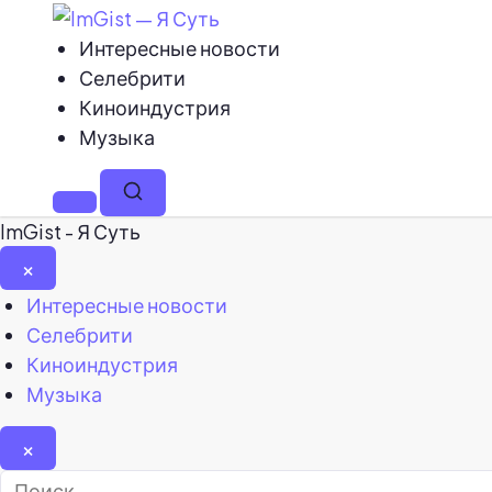
Интересные новости
Селебрити
Киноиндустрия
Музыка
Меню
Поиск
ImGist - Я Суть
×
Закрыть
Интересные новости
меню
Селебрити
Киноиндустрия
Музыка
×
Найти: