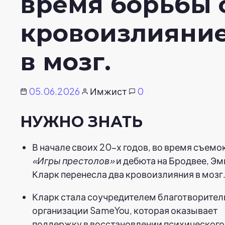
время борьбы 
кровоизлияни
в мозг.
05.06.2026
Имжист
0
НУЖНО ЗНАТЬ
В начале своих 20-х годов, во время съемо
«Игры престолов»
и дебюта на Бродвее, Э
Кларк перенесла два кровоизлияния в мозг
Кларк стала соучредителем благотворител
организации SameYou, которая оказывает
поддержку в восстановлении психического