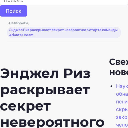
›
›
Селебрити
Энджел Риз раскрывает секрет невероятного старта команды
Atlanta Dream.
Све
Энджел Риз
нов
раскрывает
Нау
обна
секрет
пени
скр
зако
невероятного
чел