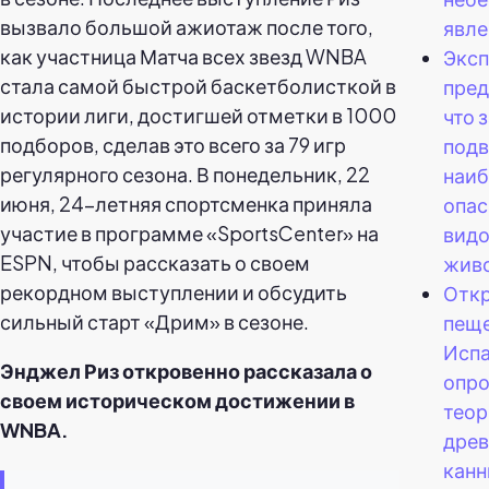
вызвало большой ажиотаж после того,
явле
как участница Матча всех звезд WNBA
Эксп
стала самой быстрой баскетболисткой в
пред
истории лиги, достигшей отметки в 1000
что 
подборов, сделав это всего за 79 игр
подв
регулярного сезона. В понедельник, 22
наи
июня, 24-летняя спортсменка приняла
опас
участие в программе «SportsCenter» на
видо
ESPN, чтобы рассказать о своем
жив
рекордном выступлении и обсудить
Отк
сильный старт «Дрим» в сезоне.
пеще
Исп
Энджел Риз откровенно рассказала о
опро
своем историческом достижении в
теор
WNBA.
древ
кан