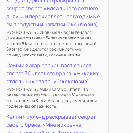
Кендалл Дженнер раскрывает
секрет своего «идеального летнего
дня» — и перечисляет необходимые
ей продукты и напитки (эксклюзив)
НУЖНО ЗНАТЬ Основные выводы Кендалл
Дженнер отмечает 5-летие своего бренда
текилы 818 и новое партнерство с компанией
Sazerac. Она делится своими летними
принадлежностями, включая шляпы...
Сэмми Хагар раскрывает секрет
своего 30-летнего брака: «Никаких
отдельных спален» (эксклюзив)
НУЖНО ЗНАТЬ Сэмми Хагар считает, что
равенство и страсть — залог его 31-летнего
брака с женой Кари. У пары две дочери, и они
подчеркивают важность...
Келли Роуленд раскрывает секрет
своего брака: «Мне искренне
нравится» мой муж Тим Уизерспун