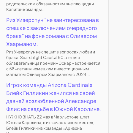
родительским обязанностям вне площадки.
Капитан команды...
Риз Уизерспун "не заинтересована в
спешке с заключением очередного
брака" на фоне романа с Оливером
Хаарманом.
Риз Уизерспун не спешит в вопросах любви и
брака. Searchlight Capital 50-летняя
обладательница премии «Оскар» встречается
с 58-летним немецким инвестиционным
магнатом Оливером Хаарманом с 2024...
Игрок команды Arizona Cardinals
Блейк Гилликин женился на своей
давней возлюбленной Александре
Флис на свадьбе в Южной Каролине.
НУЖНО ЗНАТЬ 22 мая в Чарльстоне, штат
Южная Каролина, в их «счастливом месте»,
Блейк Гилликин из команды «Аризона