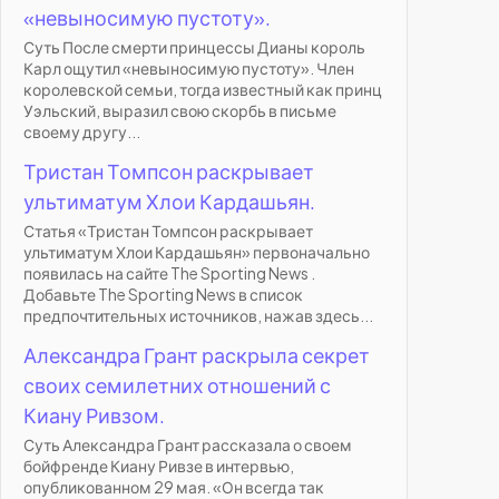
«невыносимую пустоту».
Суть После смерти принцессы Дианы король
Карл ощутил «невыносимую пустоту». Член
королевской семьи, тогда известный как принц
Уэльский, выразил свою скорбь в письме
своему другу...
Тристан Томпсон раскрывает
ультиматум Хлои Кардашьян.
Статья «Тристан Томпсон раскрывает
ультиматум Хлои Кардашьян» первоначально
появилась на сайте The Sporting News .
Добавьте The Sporting News в список
предпочтительных источников, нажав здесь...
Александра Грант раскрыла секрет
своих семилетних отношений с
Киану Ривзом.
Суть Александра Грант рассказала о своем
бойфренде Киану Ривзе в интервью,
опубликованном 29 мая. «Он всегда так