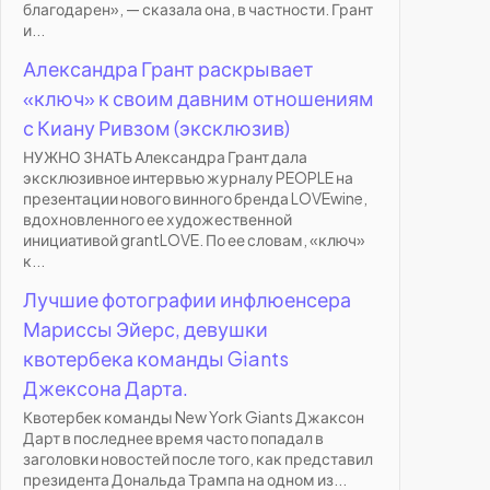
благодарен», — сказала она, в частности. Грант
и...
Александра Грант раскрывает
«ключ» к своим давним отношениям
с Киану Ривзом (эксклюзив)
НУЖНО ЗНАТЬ Александра Грант дала
эксклюзивное интервью журналу PEOPLE на
презентации нового винного бренда LOVEwine,
вдохновленного ее художественной
инициативой grantLOVE. По ее словам, «ключ»
к...
Лучшие фотографии инфлюенсера
Мариссы Эйерс, девушки
квотербека команды Giants
Джексона Дарта.
Квотербек команды New York Giants Джаксон
Дарт в последнее время часто попадал в
заголовки новостей после того, как представил
президента Дональда Трампа на одном из...