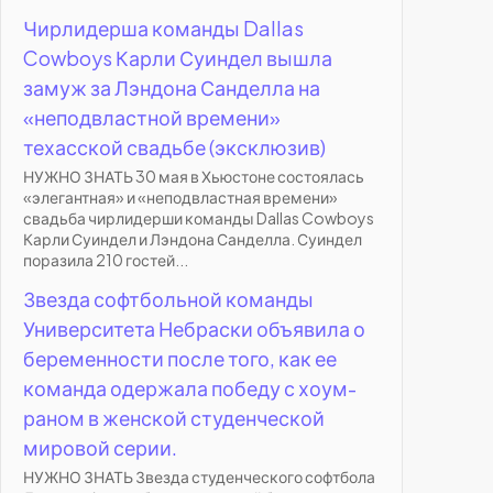
Чирлидерша команды Dallas
Cowboys Карли Суиндел вышла
замуж за Лэндона Санделла на
«неподвластной времени»
техасской свадьбе (эксклюзив)
НУЖНО ЗНАТЬ 30 мая в Хьюстоне состоялась
«элегантная» и «неподвластная времени»
свадьба чирлидерши команды Dallas Cowboys
Карли Суиндел и Лэндона Санделла. Суиндел
поразила 210 гостей...
Звезда софтбольной команды
Университета Небраски объявила о
беременности после того, как ее
команда одержала победу с хоум-
раном в женской студенческой
мировой серии.
НУЖНО ЗНАТЬ Звезда студенческого софтбола