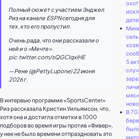
охот
Полный сюжет с участием Энджел
искл
Риз на канале ESPN сегодня для
дете
тех, кто его пропустил.
Мин
сель
Очень рада, что они рассказали о
хозя
ней и о «Мечте».
сооб
pic.twitter.com/sQGClqxiHE
5 ак
случ
— Рене (@PettyLupone) 22 июня
зар
2026 г.
лич
мясн
В интервью программе «SportsCenter»
ново
Риз рассказала Кристин Уильямсон, что,
В 70
хотя она и достигла отметки в 1000
бере
подборов во время игры против «Фивер»,
было
у нее не было времени отпраздновать это
мил