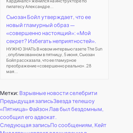
Кардиналс» женился на инструкторе по
пилатесу Александре...
Сьюзан Бойл утверждает, что ее
новый гламурный образ —
«совершенно настоящий»: «Мой
секрет? Избегать неприятностей».
НУЖНО ЗНАТЬ В новом интервью газете The Sun
, опубликованном в пятницу, 5 июня, Сьюзан
Бойл рассказала, что ее гламурное
преображение «совершенно реально». 28
мая...
Метки:
Взрывные новости селебрити
Навигация
Предыдущая запись
Звезда телешоу
«Пятница» Файзон Лав был бездомным,
по
сообщил его адвокат.
Следующая запись
По сообщениям, Кейт
записям
Миддлтон черпает вдохновение в