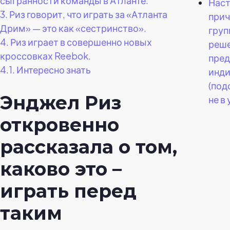
сыгранности команды в Атланте.
Нас
3.
Риз говорит, что играть за «Атланта
прич
Дрим» — это как «сестринство».
груп
4.
Риз играет в совершенно новых
реш
кроссовках Reebok.
пред
4.1.
Интересно знать
инд
(под
Энджел Риз
не в
откровенно
рассказала о том,
каково это –
играть перед
таким