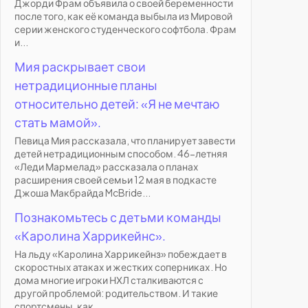
Джорди Фрам объявила о своей беременности
после того, как её команда выбыла из Мировой
серии женского студенческого софтбола. Фрам
и...
Мия раскрывает свои
нетрадиционные планы
относительно детей: «Я не мечтаю
стать мамой».
Певица Мия рассказала, что планирует завести
детей нетрадиционным способом. 46-летняя
«Леди Мармелад» рассказала о планах
расширения своей семьи 12 мая в подкасте
Джоша Макбрайда McBride...
Познакомьтесь с детьми команды
«Каролина Харрикейнс».
На льду «Каролина Харрикейнз» побеждает в
скоростных атаках и жестких соперниках. Но
дома многие игроки НХЛ сталкиваются с
другой проблемой: родительством. И такие
спортсмены, как...