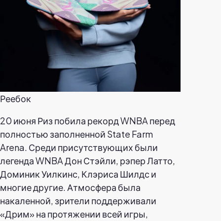
Реебок
20 июня Риз побила рекорд WNBA перед
полностью заполненной State Farm
Arena. Среди присутствующих были
легенда WNBA Дон Стэйли, рэпер Латто,
Доминик Уилкинс, Клэриса Шилдс и
многие другие. Атмосфера была
накаленной, зрители поддерживали
«Дрим» на протяжении всей игры,