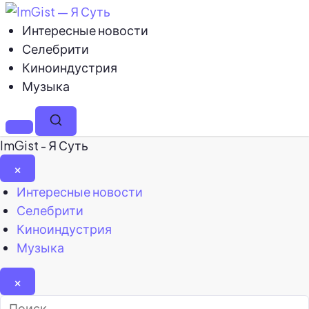
Интересные новости
Селебрити
Киноиндустрия
Музыка
Меню
Поиск
ImGist - Я Суть
×
Закрыть
Интересные новости
меню
Селебрити
Киноиндустрия
Музыка
×
Найти: