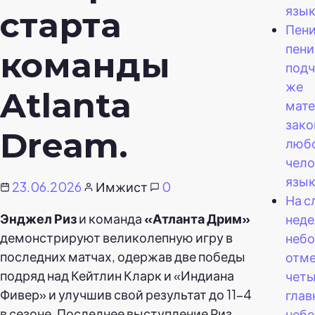
язык
старта
Пени
пени
команды
подч
же
Atlanta
мат
зако
Dream.
люб
чело
язык
23.06.2026
Имжист
0
На 
Энджел Риз
и команда
«Атланта Дрим»
неде
демонстрируют великолепную игру в
небо
последних матчах, одержав две победы
отм
подряд над Кейтлин Кларк и «Индиана
чет
Фивер» и улучшив свой результат до 11-4
гла
в сезоне. Последнее выступление Риз
неб