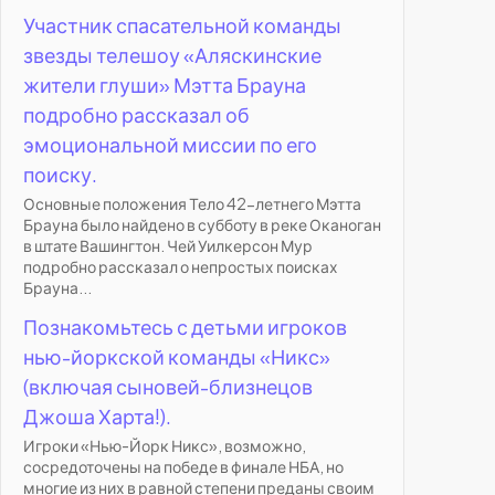
Участник спасательной команды
звезды телешоу «Аляскинские
жители глуши» Мэтта Брауна
подробно рассказал об
эмоциональной миссии по его
поиску.
Основные положения Тело 42-летнего Мэтта
Брауна было найдено в субботу в реке Оканоган
в штате Вашингтон. Чей Уилкерсон Мур
подробно рассказал о непростых поисках
Брауна...
Познакомьтесь с детьми игроков
нью-йоркской команды «Никс»
(включая сыновей-близнецов
Джоша Харта!).
Игроки «Нью-Йорк Никс», возможно,
сосредоточены на победе в финале НБА, но
многие из них в равной степени преданы своим