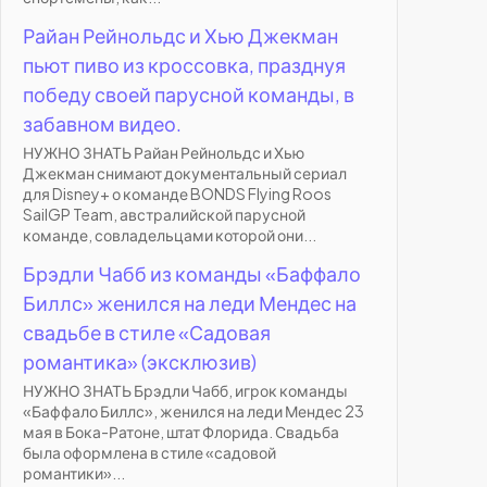
Райан Рейнольдс и Хью Джекман
пьют пиво из кроссовка, празднуя
победу своей парусной команды, в
забавном видео.
НУЖНО ЗНАТЬ Райан Рейнольдс и Хью
Джекман снимают документальный сериал
для Disney+ о команде BONDS Flying Roos
SailGP Team, австралийской парусной
команде, совладельцами которой они...
Брэдли Чабб из команды «Баффало
Биллс» женился на леди Мендес на
свадьбе в стиле «Садовая
романтика» (эксклюзив)
НУЖНО ЗНАТЬ Брэдли Чабб, игрок команды
«Баффало Биллс», женился на леди Мендес 23
мая в Бока-Ратоне, штат Флорида. Свадьба
была оформлена в стиле «садовой
романтики»...