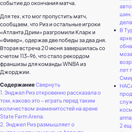
событие до окончания матча.
авт
шин.
Для тех, кто мог пропустить матч,
дела
сообщаем, что Риз и остальные игроки
В Ту
«Атланта Дрим» разгромили Кларк и
архе
«Фивер», одержав две победы за два дня.
обн
Вторая встреча 20 июня завершилась со
моз
счетом 113-96, что стало рекордом
возр
франшизы для команды WNBA из
лет 
Джорджии.
Сми
Содержание
Свернуть
НАС
1.
Энджел Риз откровенно рассказала о
прод
том, каково это – играть перед таким
слу
количеством знаменитостей на арене
косм
State Farm Arena.
аппа
2.
Энджел Риз размышляет о
2 ещ