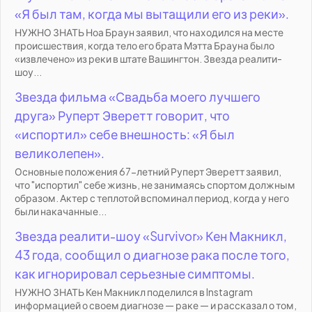
«Я был там, когда мы вытащили его из реки».
НУЖНО ЗНАТЬ Ноа Браун заявил, что находился на месте
происшествия, когда тело его брата Мэтта Брауна было
«извлечено» из реки в штате Вашингтон. Звезда реалити-
шоу...
Звезда фильма «Свадьба моего лучшего
друга» Руперт Эверетт говорит, что
«испортил» себе внешность: «Я был
великолепен».
Основные положения 67-летний Руперт Эверетт заявил,
что "испортил" себе жизнь, не занимаясь спортом должным
образом. Актер с теплотой вспоминал период, когда у него
были накачанные...
Звезда реалити-шоу «Survivor» Кен Макникл,
43 года, сообщил о диагнозе рака после того,
как игнорировал серьезные симптомы.
НУЖНО ЗНАТЬ Кен Макникл поделился в Instagram
информацией о своем диагнозе — раке — и рассказал о том,