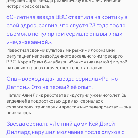
истории рассказала...
60-летняя звезда BBC ответила на критику в
свой адрес, заявив, что спустя 23 года после
съемок в популярном сериале она выглядит
«неузнаваемой».
Известная своими культовыми рыжими локонами и
репутацией непревзойденного вокального импресарио
BBC, Кэрри Грант была безошибочно узнаваемой фигурой
на наших экранах в качестве эксперта в таких...
Она – восходящая звезда сериала «Ранчо
Даттон». Это не первый её опыт.
Натали Алин Линд работает в индустрии уже много лет. Вы
видели её в подростковых драмах, сериалах о
супергероях, триллерах и престижных телепроектах — она
появлялась...
Звезда сериала «Летний дом» Кей Джей
Диллард нарушил молчание после слухов о