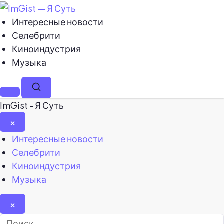
Интересные новости
Селебрити
Киноиндустрия
Музыка
Меню
Поиск
ImGist - Я Суть
×
Закрыть
Интересные новости
меню
Селебрити
Киноиндустрия
Музыка
×
Найти: