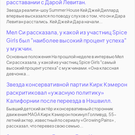
расставании с Дарой Левитан.
Звезда реалити-шоу Summer House Кей Джей Диллард
впервые высказался по поводу слухов о том, что он и Дара
Левитан расстались. Кей Джей и Дара начали...
Мел Си рассказала, у какой из участниц Spice
Girls был "наиболее высокий процент успеха"
у мужчин.
Основные положения На прошлой неделе в интервью Мел
Си рассказала, у какой из участниц Spice Girls "самый
высокий процент успеха" с мужчинами. «Она классная
девчонка...
Звезда консервативной партии Кирк Кэмерон
раскритиковал «ужасную политику»
Калифорнии после переезда в Нэшвилл.
Бывший детский актёр и консервативный сторонник
движения MAGA Кирк Кэмерон покинул Голливуд. 55-
летний актер, известный по сериалу «Growing Pains» ,
рассказал, что перевез свою семью...