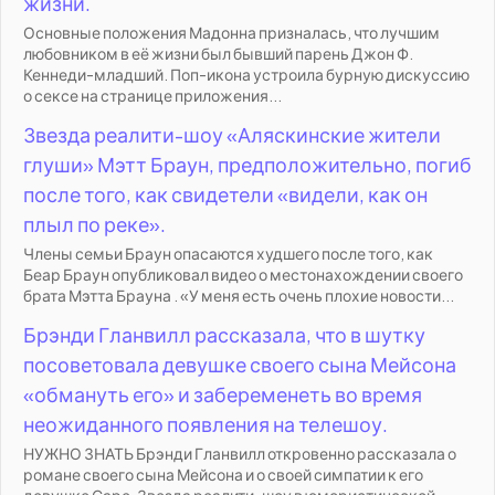
жизни.
Основные положения Мадонна призналась, что лучшим
любовником в её жизни был бывший парень Джон Ф.
Кеннеди-младший. Поп-икона устроила бурную дискуссию
о сексе на странице приложения...
Звезда реалити-шоу «Аляскинские жители
глуши» Мэтт Браун, предположительно, погиб
после того, как свидетели «видели, как он
плыл по реке».
Члены семьи Браун опасаются худшего после того, как
Беар Браун опубликовал видео о местонахождении своего
брата Мэтта Брауна . «У меня есть очень плохие новости...
Брэнди Гланвилл рассказала, что в шутку
посоветовала девушке своего сына Мейсона
«обмануть его» и забеременеть во время
неожиданного появления на телешоу.
НУЖНО ЗНАТЬ Брэнди Гланвилл откровенно рассказала о
романе своего сына Мейсона и о своей симпатии к его
девушке Саре. Звезда реалити-шоу в юмористической