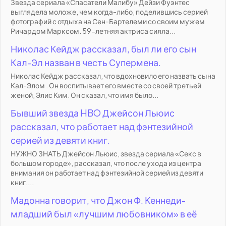
Звезда сериала «Спасатели Малибу» Дейзи Фуэнтес
выглядела моложе, чем когда-либо, поделившись серией
фотографий с отдыха на Сен-Бартелеми со своим мужем
Ричардом Марксом. 59-летняя актриса сияла...
Николас Кейдж рассказал, был ли его сын
Кал-Эл назван в честь Супермена.
Николас Кейдж рассказал, что вдохновило его назвать сына
Кал-Элом . Он воспитывает его вместе со своей третьей
женой, Элис Ким. Он сказал, что имя было...
Бывший звезда HBO Джейсон Льюис
рассказал, что работает над фэнтезийной
серией из девяти книг.
НУЖНО ЗНАТЬ Джейсон Льюис, звезда сериала «Секс в
большом городе», рассказал, что после ухода из центра
внимания он работает над фэнтезийной серией из девяти
книг....
Мадонна говорит, что Джон Ф. Кеннеди-
младший был «лучшим любовником» в её