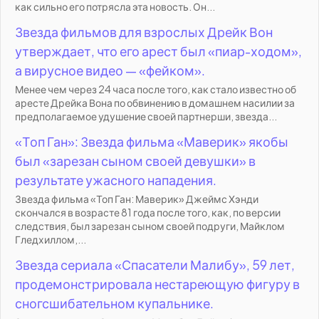
как сильно его потрясла эта новость. Он...
Звезда фильмов для взрослых Дрейк Вон
утверждает, что его арест был «пиар-ходом»,
а вирусное видео — «фейком».
Менее чем через 24 часа после того, как стало известно об
аресте Дрейка Вона по обвинению в домашнем насилии за
предполагаемое удушение своей партнерши, звезда...
«Топ Ган»: Звезда фильма «Маверик» якобы
был «зарезан сыном своей девушки» в
результате ужасного нападения.
Звезда фильма «Топ Ган: Маверик» Джеймс Хэнди
скончался в возрасте 81 года после того, как, по версии
следствия, был зарезан сыном своей подруги, Майклом
Гледхиллом,...
Звезда сериала «Спасатели Малибу», 59 лет,
продемонстрировала нестареющую фигуру в
сногсшибательном купальнике.