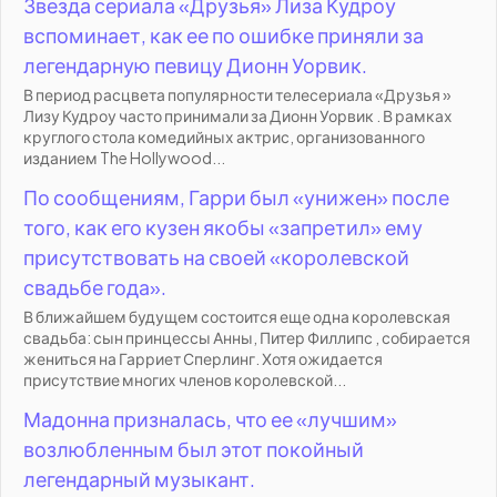
Звезда сериала «Друзья» Лиза Кудроу
вспоминает, как ее по ошибке приняли за
легендарную певицу Дионн Уорвик.
В период расцвета популярности телесериала «Друзья »
Лизу Кудроу часто принимали за Дионн Уорвик . В рамках
круглого стола комедийных актрис, организованного
изданием The Hollywood...
По сообщениям, Гарри был «унижен» после
того, как его кузен якобы «запретил» ему
присутствовать на своей «королевской
свадьбе года».
В ближайшем будущем состоится еще одна королевская
свадьба: сын принцессы Анны, Питер Филлипс , собирается
жениться на Гарриет Сперлинг. Хотя ожидается
присутствие многих членов королевской...
Мадонна призналась, что ее «лучшим»
возлюбленным был этот покойный
легендарный музыкант.