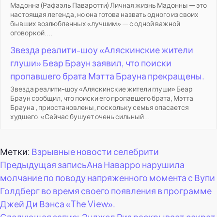
Мадонна (Рафаэль Паваротти) Личная жизнь Мадонны — это
настоящая легенда, но она готова назвать одного из своих
бывших возлюбленных «лучшим» — с одной важной
оговоркой....
Звезда реалити-шоу «Аляскинские жители
глуши» Беар Браун заявил, что поиски
пропавшего брата Мэтта Брауна прекращены.
Звезда реалити-шоу «Аляскинские жители глуши» Беар
Браун сообщил, что поиски его пропавшего брата, Мэтта
Брауна , приостановлены, поскольку семья опасается
худшего. «Сейчас бушует очень сильный...
Метки:
Взрывные новости селебрити
Навигация
Предыдущая запись
Ана Наварро нарушила
молчание по поводу напряженного момента с Вупи
по
Голдберг во время своего появления в программе
Джей Ди Вэнса «The View».
записям
Следующая запись
Энджел Риз раскрывает секрет